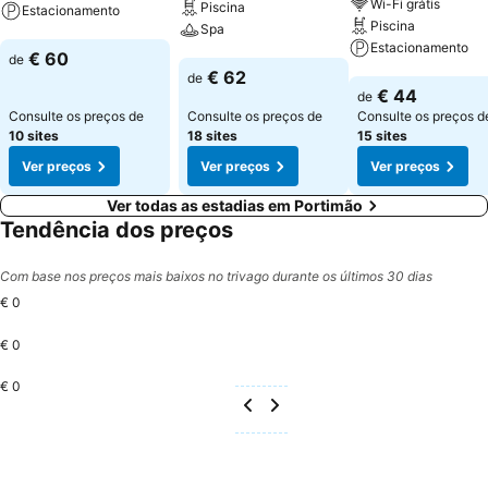
Wi-Fi grátis
Piscina
Estacionamento
Piscina
Spa
Estacionamento
Ver preços
€ 60
de
Ver preços
€ 62
de
Ver preços
€ 44
de
Consulte os preços de
Consulte os preços de
Consulte os preços d
10 sites
18 sites
15 sites
Ver preços
Ver preços
Ver preços
Ver todas as estadias em Portimão
Tendência dos preços
Com base nos preços mais baixos no trivago durante os últimos 30 dias
€ 0
€ 0
€ 0