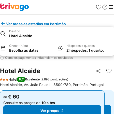
Favoritos
Iniciar
Me
Ver todas as estadias em Portimão
Destino
Hotel Alcaide
Check-in/out
Hóspedes e quartos
Escolha as datas
2 hóspedes, 1 quarto.
Como os pagamentos influenciam os resultados
Hotel Alcaide
Partilhar
Ad
Hotel
8,7
Excelente
(
2.893 pontuações
)
3 Estrelas
Hotel Alcaide, Av. João Paulo II, 8500-780, Portimão, Portugal
€ 60
€ 60
de
de
Consulte os preços de
10 sites
Consulte os preços de
10 sites
Ver preços
Ver preços