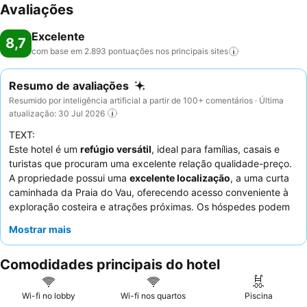
Avaliações
Excelente
8,7
com base em 2.893 pontuações nos principais
sites
Resumo de avaliações
Resumido por inteligência artificial a partir de 100+ comentários · Última
atualização: 30 Jul 2026
TEXT:
Este hotel é um
refúgio versátil
, ideal para famílias, casais e
turistas que procuram uma excelente relação qualidade-preço.
A propriedade possui uma
excelente localização
, a uma curta
caminhada da Praia do Vau, oferecendo acesso conveniente à
exploração costeira e atrações próximas. Os hóspedes podem
desfrutar de uma
piscina espaçosa
e quartos confortáveis e
Mostrar mais
limpos, muitos com varanda. O
excelente buffet de pequeno-
almoço
recebe consistentemente muitos elogios pela sua ampla
Comodidades principais do hotel
variedade e opções deliciosas. Para uma experiência mais
tranquila, os hóspedes são aconselhados a solicitar quartos que
não estejam virados para as áreas comuns principais.
Wi-fi no lobby
Wi-fi nos quartos
Piscina