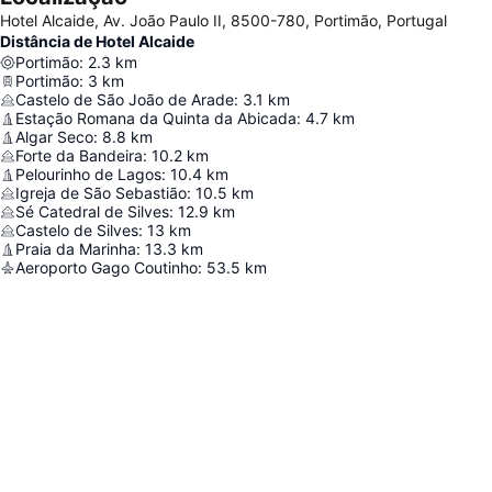
Hotel Alcaide, Av. João Paulo II, 8500-780, Portimão, Portugal
Distância de Hotel Alcaide
Portimão
:
2.3
km
Portimão
:
3
km
Castelo de São João de Arade
:
3.1
km
Estação Romana da Quinta da Abicada
:
4.7
km
Algar Seco
:
8.8
km
Forte da Bandeira
:
10.2
km
Pelourinho de Lagos
:
10.4
km
Igreja de São Sebastião
:
10.5
km
Sé Catedral de Silves
:
12.9
km
Castelo de Silves
:
13
km
Praia da Marinha
:
13.3
km
Aeroporto Gago Coutinho
:
53.5
km