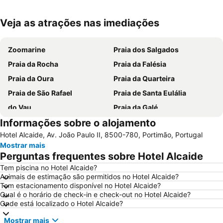
Veja as atrações nas imediações
Ampliar mapa
Zoomarine
Praia dos Salgados
Praia da Rocha
Praia da Falésia
Praia da Oura
Praia da Quarteira
Praia de São Rafael
Praia de Santa Eulália
do Vau
Praia da Galé
Informações sobre o alojamento
slide & splash
Praia dos Pescadores
Hotel Alcaide, Av. João Paulo II, 8500-780, Portimão, Portugal
Autodrómo Internacional Algarve
Vilamoura Marina
Mostrar mais
Carvalhal
Balaia Golf Village
Perguntas frequentes sobre Hotel Alcaide
de Armação de Pera
Meia Praia
Tem piscina no Hotel Alcaide?
Animais de estimação são permitidos no Hotel Alcaide?
Aldeia das Açoteias
Praia da Zambujeira do Mar
Tem estacionamento disponível no Hotel Alcaide?
Praia de Odeceixe
Montechoro
Qual é o horário de check-in e check-out no Hotel Alcaide?
Onde está localizado o Hotel Alcaide?
De Vilamoura
Marina de Portimão
Mostrar mais
Olhos de Água
Praia do Carvoeiro