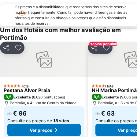
Os preços e a disponibilidade que recebemos dos sites de reserva
Praia da Arrifana
Inatel Beach
mudam frequentemente. Como tal, pode haver diferenças entre as
Marina de Albufeira
AlgarveShopping
ofertas que consulta no trivago e os preços que estão disponíveis
nos sites de reserva.
Praia Dona Ana
Do Alvor
Um dos Hotéis com melhor avaliação em
Ferreiras
Aqualand Algarve
Portimão
Baiona Beach
Prainha
Escolha popular
Partilhar
Adicionar aos favoritos
Partilhar
Adicionar aos
do Monte Clérigo
Areias de São João
Praia do Burgau
Praia de Três Irmãos
Praia de Porto de Mós
Praia da Salema
Marina de Lagos
Praia do Ancão
Hotel
Hotel
5 Estrelas
Sesmarias
Aveiros
4 Estrelas
Pestana Alvor Praia
NH Marina Portimã
8,5
8,6
Excelente
(
8.620 pontuações
)
Excelente
(
9.606 po
Paderne
Carvoeiro
Portimão, a 4.1 km de Centro da cidade
Portimão, a 1.8 km de 
Praia Maria Luísa
Vale De Parra
€ 96
€ 63
de
de
Consulte os preços de
18 sites
Consulte os preços 
Ver preços
Ver preç