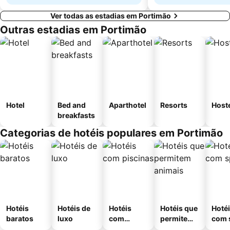
Ver todas as estadias em Portimão
Outras estadias em Portimão
Hotel
Bed and
Aparthotel
Resorts
Host
breakfasts
Categorias de hotéis populares em Portimão
Hotéis
Hotéis de
Hotéis
Hotéis que
Hoté
baratos
luxo
com
permitem
com 
piscinas
animais