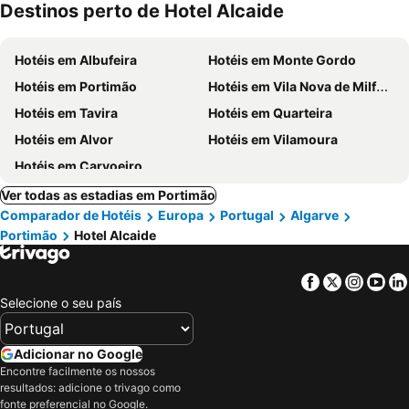
Destinos perto de Hotel Alcaide
Hotéis em Albufeira
Hotéis em Monte Gordo
Hotéis em Portimão
Hotéis em Vila Nova de Milfontes
Hotéis em Tavira
Hotéis em Quarteira
Hotéis em Alvor
Hotéis em Vilamoura
Hotéis em Carvoeiro
Ver todas as estadias em Portimão
Comparador de Hotéis
Europa
Portugal
Algarve
Portimão
Hotel Alcaide
Facebook
Twitter
Insta
Yo
Selecione o seu país
Adicionar no Google
Encontre facilmente os nossos
resultados: adicione o trivago como
fonte preferencial no Google.