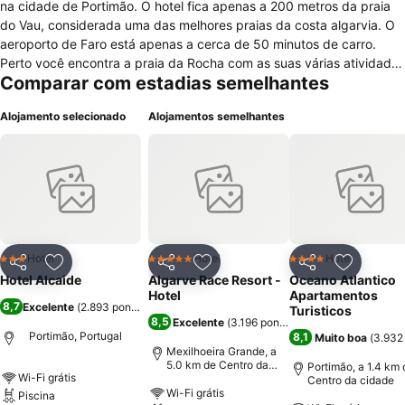
na cidade de Portimão. O hotel fica apenas a 200 metros da praia
do Vau, considerada uma das melhores praias da costa algarvia. O
aeroporto de Faro está apenas a cerca de 50 minutos de carro.
Perto você encontra a praia da Rocha com as suas várias atividades
Comparar com estadias semelhantes
balneares, bares e cafés. O Hotel Alcaide oferece 18 quartos com
casa de banho privada, televisão com acesso a canais via satélite,
Alojamento selecionado
Alojamentos semelhantes
ar condicionado. Alguns quartos possuem varandas e o pequeno-
almoço está incluído na diária. O hotel disponibiliza uma gama
variada de serviços como aluguer de carro, fax e fotocopiadora,
serviço de transporte de/para o aeroporto mediante custo adicional,
internet wireless de cortesia nos espaços comuns do hotel, parque
de estacionamento gratuito e publico, aluguer de bicicletas. Para
momentos de lazer você pode contar com área verde para relaxar,
terraço para banhos de sol e piscina exterior.
Hotel
Hotel
Hotel
3 Estrelas
5 Estrelas
4 Estrelas
Partilhar
Adicionar aos favoritos
Partilhar
Adicionar aos favoritos
Partilhar
Adicionar
Hotel Alcaide
Algarve Race Resort -
Oceano Atlantico
Hotel
Apartamentos
8,7
Excelente
(
2.893 pontuações
)
Turisticos
8,5
Excelente
(
3.196 pontuações
)
Portimão, Portugal
8,1
Muito boa
(
3.932
Mexilhoeira Grande, a
5.0 km de Centro da
Portimão, a 1.4 km 
Wi-Fi grátis
cidade
Centro da cidade
Wi-Fi grátis
Piscina