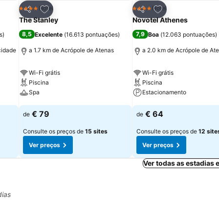
itos
Adicionar aos favoritos
Adicionar aos fav
Hotel
Hotel
4 Estrelas
4 Estrelas
Partilhar
Partilhar
The Stanley
Novotel Athenes
8,5
7,9
s
)
Excelente
(
16.613 pontuações
)
Boa
(
12.063 pontuações
)
cidade
a 1.7 km de Acrópole de Atenas
a 2.0 km de Acrópole de At
Wi-Fi grátis
Wi-Fi grátis
Piscina
Piscina
Spa
Estacionamento
Ver preços
Ver preços
€ 79
€ 64
de
de
Consulte os preços de
15 sites
Consulte os preços de
12 site
Ver preços
Ver preços
Ver todas as estadias
dias