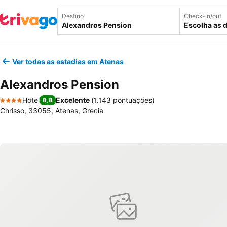
Destino
Check-in/out
Escolha as 
Ver todas as estadias em Atenas
Alexandros Pension
Hotel
Excelente
(
1.143 pontuações
)
8,8
4 Estrelas
Chrisso, 33055, Atenas, Grécia