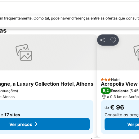
m frequentemente. Como tal, pode haver diferenças entre as ofertas que consult
as
avoritos
Adicionar ao
Partilhar
Hotel
3 Estrelas
gne, a Luxury Collection Hotel, Athens
Acropolis View
9,2
ontuações
)
Excelente
(
5.45
de Atenas
a 0.3 km de Acróp
€ 96
de
de
17 sites
Consulte os pre
Ver preços
Ver p