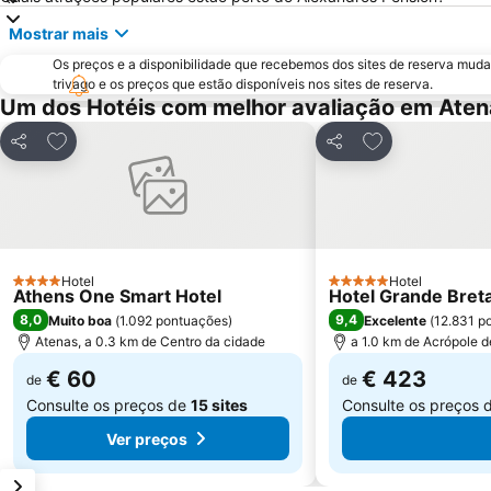
Mostrar mais
Os preços e a disponibilidade que recebemos dos sites de reserva muda
trivago e os preços que estão disponíveis nos sites de reserva.
Um dos Hotéis com melhor avaliação em Aten
Adicionar aos favoritos
Adicionar aos f
Partilhar
Partilhar
Hotel
Hotel
4 Estrelas
5 Estrelas
Athens One Smart Hotel
Hotel Grande Breta
8,0
9,4
Muito boa
(
1.092 pontuações
)
Excelente
(
12.831 p
Atenas, a 0.3 km de Centro da cidade
a 1.0 km de Acrópole 
€ 60
€ 423
de
de
Consulte os preços de
15 sites
Consulte os preços 
Ver preços