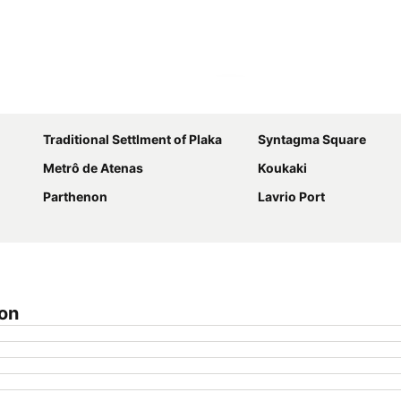
Ampliar mapa
Traditional Settlment of Plaka
Syntagma Square
Metrô de Atenas
Koukaki
Parthenon
Lavrio Port
ion