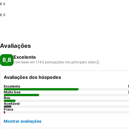
€ 0
€ 0
Avaliações
Excelente
8,8
com base em 1.143 pontuações nos principais
sites
Avaliações dos hóspedes
Excelente
Muito boa
Boa
Aceitável
Fraca
Mostrar avaliações