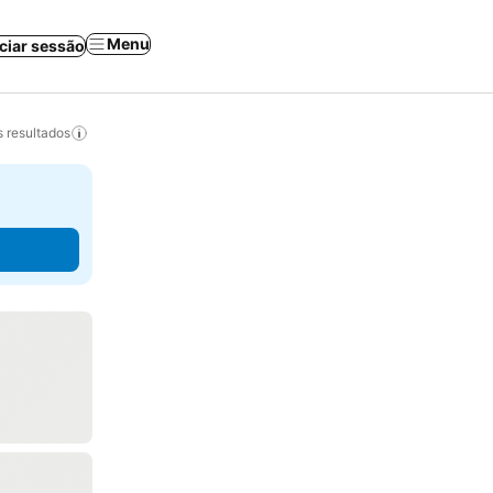
Menu
iciar sessão
 resultados