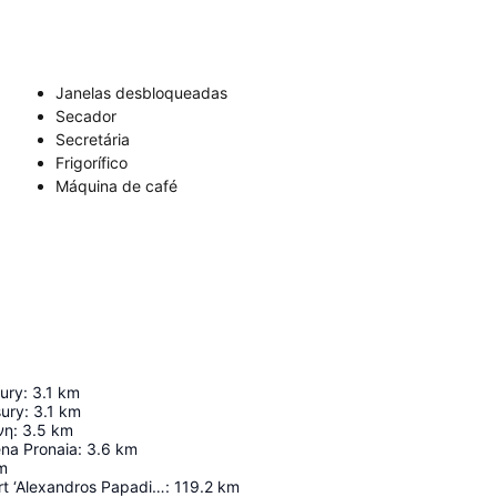
Janelas desbloqueadas
Secador
Secretária
Frigorífico
Máquina de café
sury
:
3.1
km
sury
:
3.1
km
νη
:
3.5
km
ena Pronaia
:
3.6
km
m
Skiathos Airport ‘Alexandros Papadiamantis’
:
119.2
km