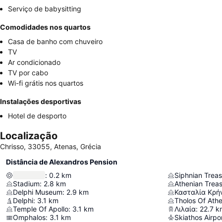
Serviço de babysitting
Comodidades nos quartos
Casa de banho com chuveiro
TV
Ar condicionado
TV por cabo
Wi-fi grátis nos quartos
Instalações desportivas
Hotel de desporto
Localização
Chrisso, 33055, Atenas, Grécia
Distância de Alexandros Pension
:
0.2
km
Siphnian Trea
Stadium
:
2.8
km
Athenian Trea
Delphi Museum
:
2.9
km
Κασταλία Κρή
Delphi
:
3.1
km
Tholos Of Ath
Temple Of Apollo
:
3.1
km
Λιλαία
:
22.7
k
Omphalos
:
3.1
km