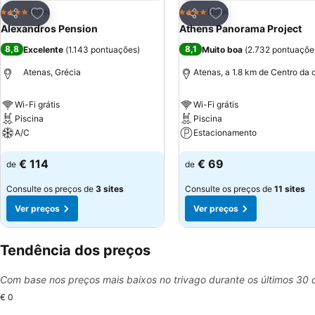
Adicionar aos favoritos
Adicionar aos favor
Hotel
Hotel
4 Estrelas
4 Estrelas
Partilhar
Partilhar
Alexandros Pension
Athens Panorama Project
8,8
8,1
Excelente
(
1.143 pontuações
)
Muito boa
(
2.732 pontuaçõe
Atenas, Grécia
Atenas, a 1.8 km de Centro da 
Wi-Fi grátis
Wi-Fi grátis
Piscina
Piscina
A/C
Estacionamento
Ver preços
Ver preços
€ 114
€ 69
de
de
Consulte os preços de
3 sites
Consulte os preços de
11 sites
Ver preços
Ver preços
Tendência dos preços
Com base nos preços mais baixos no trivago durante os últimos 30 
€ 0