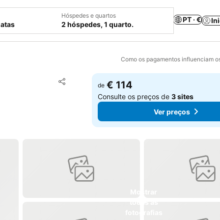
Hóspedes e quartos
PT · €
In
datas
2 hóspedes, 1 quarto.
Como os pagamentos influenciam os
Adicionar aos favoritos
€ 114
de
Partilhar
Consulte os preços de
3 sites
Ver preços