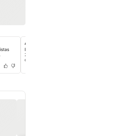
Acesso à pitoresca Galaxidi
istas
Explore a charmosa cidade costeira de Galaxidi, locali
.
24 km da propriedade, perfeita para um passeio panor
dia.