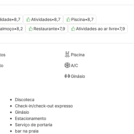
lidade
•
8,7
Atividades
•
8,7
Piscina
•
8,7
almoço
•
8,2
Restaurante
•
7,9
Atividades ao ar livre
•
7,9
tos
Piscina
to
A/C
Ginásio
Discoteca
Check-in/check-out expresso
Ginásio
Estacionamento
Serviço de portaria
bar na praia