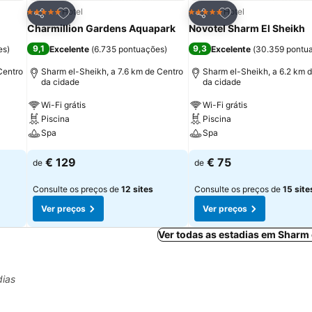
itos
Adicionar aos favoritos
Adicionar aos fav
Hotel
Hotel
5 Estrelas
5 Estrelas
Partilhar
Partilhar
Charmillion Gardens Aquapark
Novotel Sharm El Sheikh
9,1
9,3
es
)
Excelente
(
6.735 pontuações
)
Excelente
(
30.359 pontu
Centro
Sharm el-Sheikh, a 7.6 km de Centro
Sharm el-Sheikh, a 6.2 km 
da cidade
da cidade
Wi-Fi grátis
Wi-Fi grátis
Piscina
Piscina
Spa
Spa
€ 129
€ 75
de
de
Consulte os preços de
12 sites
Consulte os preços de
15 site
Ver preços
Ver preços
Ver todas as estadias em Sharm
dias