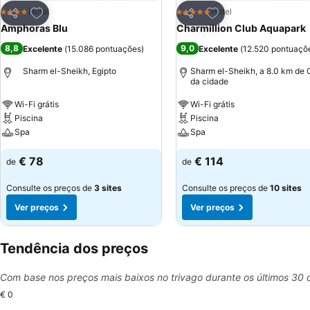
Adicionar aos favoritos
Adicionar aos favor
Hotel
Hotel
4 Estrelas
5 Estrelas
Partilhar
Partilhar
Amphoras Blu
Charmillion Club Aquapark
8,8
9,0
Excelente
(
15.086 pontuações
)
Excelente
(
12.520 pontuaçõ
Sharm el-Sheikh, Egipto
Sharm el-Sheikh, a 8.0 km de 
da cidade
Wi-Fi grátis
Wi-Fi grátis
Piscina
Piscina
Spa
Spa
€ 78
€ 114
de
de
Consulte os preços de
3 sites
Consulte os preços de
10 sites
Ver preços
Ver preços
Tendência dos preços
Com base nos preços mais baixos no trivago durante os últimos 30 
€ 0