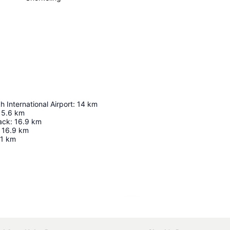
h International Airport
:
14
km
15.6
km
ack
:
16.9
km
16.9
km
.1
km
Ampliar mapa