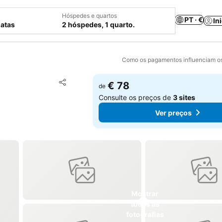
Hóspedes e quartos
PT · €
In
datas
2 hóspedes, 1 quarto.
Como os pagamentos influenciam os
Adicionar aos favoritos
€ 78
de
Partilhar
Consulte os preços de
3 sites
Ver preços