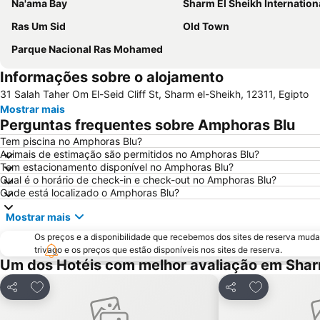
Na'ama Bay
Sharm El Sheikh International Air
Ras Um Sid
Old Town
Parque Nacional Ras Mohamed
Informações sobre o alojamento
31 Salah Taher Om El-Seid Cliff St, Sharm el-Sheikh, 12311, Egipto
Mostrar mais
Perguntas frequentes sobre Amphoras Blu
Tem piscina no Amphoras Blu?
Animais de estimação são permitidos no Amphoras Blu?
Tem estacionamento disponível no Amphoras Blu?
Qual é o horário de check-in e check-out no Amphoras Blu?
Onde está localizado o Amphoras Blu?
Mostrar mais
Os preços e a disponibilidade que recebemos dos sites de reserva muda
trivago e os preços que estão disponíveis nos sites de reserva.
Um dos Hotéis com melhor avaliação em Shar
Adicionar aos favoritos
Adicionar aos
Partilhar
Partilhar