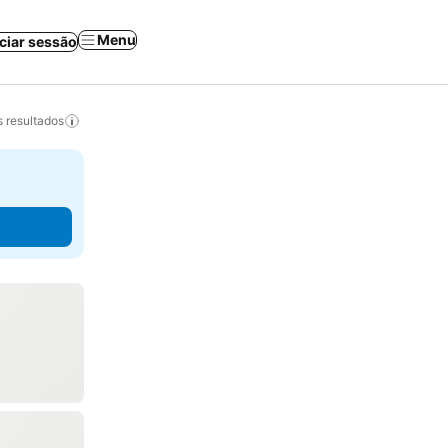
Menu
iciar sessão
 resultados