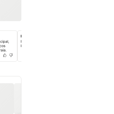
Instalações completas de bem-estar e spa
cipal,
Relaxe no spa, que inclui sauna, banho a vapor, hamma
scos
beleza e várias opções de massagens.
aia.