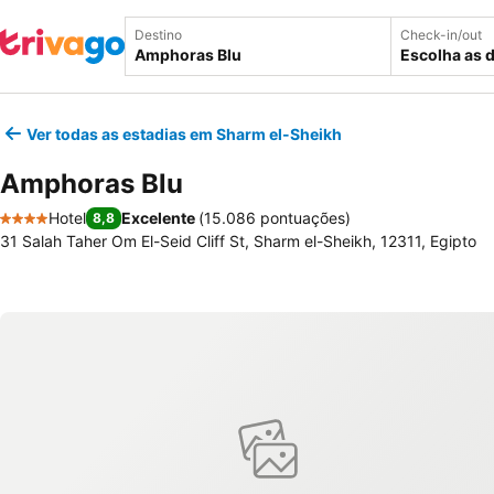
Destino
Check-in/out
Escolha as 
Ver todas as estadias em Sharm el-Sheikh
Amphoras Blu
Hotel
Excelente
(
15.086 pontuações
)
8,8
4 Estrelas
31 Salah Taher Om El-Seid Cliff St, Sharm el-Sheikh, 12311, Egipto