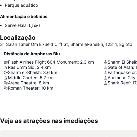
Parque aquático
Alimentação e bebidas
Serve Halal (حلال)
Localização
31 Salah Taher Om El-Seid Cliff St, Sharm el-Sheikh, 12311, Egipto
Distância de Amphoras Blu
Flash Airlines Flight 604 Monument
:
2.3
km
Sharm El Sheik
Ras Umm Sid
:
2.4
km
Gate of Allah
:
Sharm el-Sheikh
:
3.6
km
Earthquake cr
Middle Garden
:
5.7
km
Anemone City
:
Arena Theatre
:
8
km
Shark Reef
:
17
Roman Theater
:
10
km
Veja as atrações nas imediações