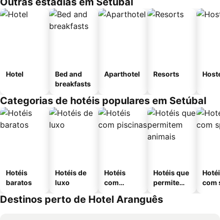
Outras estadias em Setúbal
Hotel
Bed and
Aparthotel
Resorts
Host
breakfasts
Categorias de hotéis populares em Setúbal
Hotéis
Hotéis de
Hotéis
Hotéis que
Hoté
baratos
luxo
com
permitem
com 
piscinas
animais
Destinos perto de Hotel Aranguês