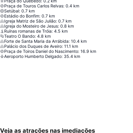
Praça do Quebedo
:
0.2
km
Praça de Touros Carlos Relvas
:
0.4
km
Setúbal
:
0.7
km
Estádio do Bonfim
:
0.7
km
Igreja Matriz de São Julião
:
0.7
km
Igreja do Mosteiro de Jesus
:
0.8
km
Ruínas romanas de Tróia
:
4.5
km
Teatro O Bando
:
4.8
km
Forte de Santa Maria da Arrábida
:
10.4
km
Palácio dos Duques de Aveiro
:
11.1
km
Praça de Toiros Daniel do Nascimento
:
16.9
km
Aeroporto Humberto Delgado
:
35.4
km
Veja as atrações nas imediações