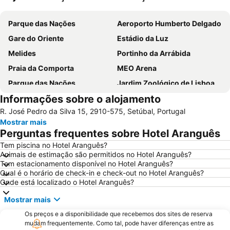
Ampliar mapa
Parque das Nações
Aeroporto Humberto Delgado
Gare do Oriente
Estádio da Luz
Melides
Portinho da Arrábida
Praia da Comporta
MEO Arena
Parque das Nações
Jardim Zoológico de Lisboa
Informações sobre o alojamento
Pavilhão Atlântico
Passeio Marítimo de Algés
R. José Pedro da Silva 15, 2910-575, Setúbal, Portugal
Benfica
Baixa de Lisboa
Mostrar mais
Parque Eduardo VII
Praça de Touros de Campo Pequeno
Perguntas frequentes sobre Hotel Aranguês
Estação de Caminhos de Ferro de Sete Rios
Belém
Tem piscina no Hotel Aranguês?
Animais de estimação são permitidos no Hotel Aranguês?
Avenida da Liberdade
da Figueirinha
Tem estacionamento disponível no Hotel Aranguês?
Marquês de Pombal
Estádio do Restelo
Qual é o horário de check-in e check-out no Hotel Aranguês?
Onde está localizado o Hotel Aranguês?
Fonte da Telha
Praia Tróia Mar
Mostrar mais
Parque Natural da Arrabida
Campo Grande
Os preços e a disponibilidade que recebemos dos sites de reserva
Lagoa de Albufeira
do Ouro Sesimbra
mudam frequentemente. Como tal, pode haver diferenças entre as