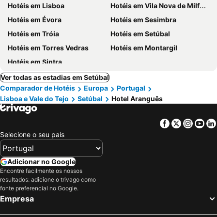
Hotéis em Lisboa
Hotéis em Vila Nova de Milfontes
Hotéis em Évora
Hotéis em Sesimbra
Hotéis em Tróia
Hotéis em Setúbal
Hotéis em Torres Vedras
Hotéis em Montargil
Hotéis em Sintra
Ver todas as estadias em Setúbal
Comparador de Hotéis
Europa
Portugal
Lisboa e Vale do Tejo
Setúbal
Hotel Aranguês
Facebook
Twitter
Insta
Yo
Selecione o seu país
Adicionar no Google
Encontre facilmente os nossos
resultados: adicione o trivago como
fonte preferencial no Google.
Empresa