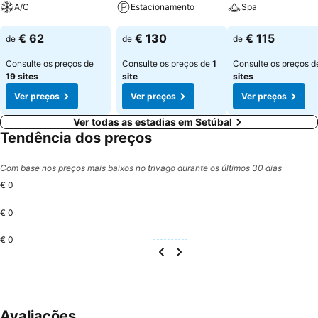
A/C
Estacionamento
Spa
Ver preços
Ver preços
Ver preços
€ 62
€ 130
€ 115
de
de
de
Consulte os preços de
Consulte os preços de
1
Consulte os preços 
19 sites
site
sites
Ver preços
Ver preços
Ver preços
Ver todas as estadias em Setúbal
Tendência dos preços
Com base nos preços mais baixos no trivago durante os últimos 30 dias
€ 0
€ 0
€ 0
Avaliações