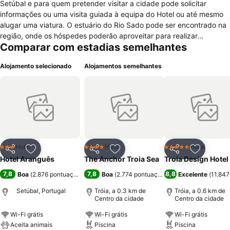
Setúbal e para quem pretender visitar a cidade pode solicitar
informações ou uma visita guiada à equipa do Hotel ou até mesmo
alugar uma viatura. O estuário do Rio Sado pode ser encontrado na
região, onde os hóspedes poderão aproveitar para realizar
Comparar com estadias semelhantes
desportos aquáticos. As opções de lazer no interior do hotel vão
desde massagem a jacuzzi, piscina interior, sauna e banho turco,
Alojamento selecionado
Alojamentos semelhantes
sendo que algumas actividades poderão implicar um custo adicional
e têm tempo limitado para o seu uso. Em termos de alojamento,
poderão encontrar-se nos quartos comodidades como ar
condicionado, mesa de trabalho, telefone, rádio, televisão e casa de
banho com secador de cabelo e duche. A recepção do Hotel está
disponível 24 horas por dias e é possível usufruir de outros serviços
como lavandaria, serviço de fax e fotocopiadora, pequeno-almoço
servido no quarto, serviço expresso de check-in/check-out e acesso
Hotel
Hotel
Hotel
3 Estrelas
4 Estrelas
5 Estrelas
Partilhar
Adicionar aos favoritos
Partilhar
Adicionar aos favoritos
Partilhar
Adicionar
à internet com custo adicional.
Hotel Aranguês
The Anchor Troia Sea
Troia Design Hotel
7,8
7,8
8,8
Boa
(
2.876 pontuações
)
Boa
(
2.774 pontuações
)
Excelente
(
11.847
Setúbal, Portugal
Tróia, a 0.3 km de
Tróia, a 0.6 km de
Centro da cidade
Centro da cidade
Wi-Fi grátis
Wi-Fi grátis
Wi-Fi grátis
Aceita animais
Piscina
Piscina