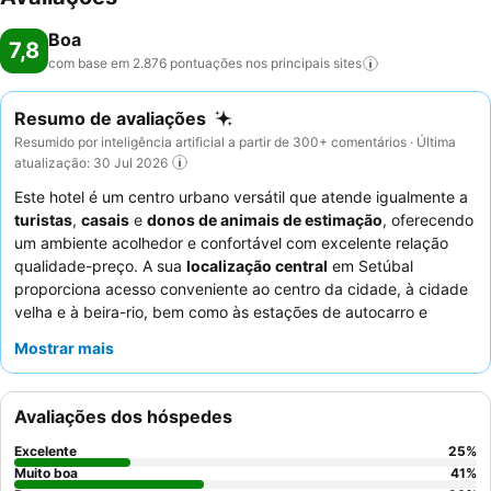
Boa
7,8
com base em 2.876 pontuações nos principais
sites
Resumo de avaliações
Resumido por inteligência artificial a partir de 300+ comentários · Última
atualização: 30 Jul 2026
Este hotel é um centro urbano versátil que atende igualmente a
turistas
,
casais
e
donos de animais de estimação
, oferecendo
um ambiente acolhedor e confortável com excelente relação
qualidade-preço. A sua
localização central
em Setúbal
proporciona acesso conveniente ao centro da cidade, à cidade
velha e à beira-rio, bem como às estações de autocarro e
comboio para uma exploração mais ampla. O hotel oferece
Mostrar mais
acomodações que aceitam animais de estimação
, garantindo
uma estadia confortável para os hóspedes que viajam com os
seus companheiros animais. Os hóspedes elogiam
Avaliações dos hóspedes
consistentemente a
equipa do hotel
pela sua simpatia e
atenção excecionais, e o buffet de pequeno-almoço é
Excelente
25
%
frequentemente elogiado pelas suas ofertas variadas e
Muito boa
41
%