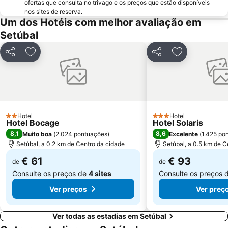
Tróia Beach
Alcântara
ofertas que consulta no trivago e os preços que estão disponíveis
nos sites de reserva.
Oceanário de Lisboa
Praia da Caparica
Um dos Hotéis com melhor avaliação em
Chiado
Fundaçao Champalimaud
Setúbal
Praia da Lagoa de Santo André
Alvalade
Partilhar
Adicionar aos favoritos
Partilhar
Adicionar aos
Praça do Rossio
Gare do Oriente
Centro Comercial Vasco da Gama
Centro Colombo
Estádio José Alvalade
Wonderland Lisboa
Algés Beach
Lumiar
Hotel
Hotel
2 Estrelas
Coliseu dos Recreios
Praia da Ribeira do Cavalo
3 Estrelas
Hotel Bocage
Hotel Solaris
8,1
8,6
Muito boa
(
2.024 pontuações
)
Excelente
(
1.425 po
Galapinhos Beach
Praça do Comércio
Setúbal, a 0.2 km de Centro da cidade
Setúbal, a 0.5 km de C
Telheiras
Bairro Alto
€ 61
€ 93
de
de
Consulte os preços de
4 sites
Consulte os preços 
Ver preços
Ver preç
Ver todas as estadias em Setúbal