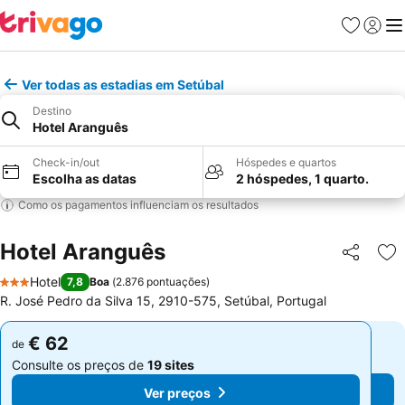
Favoritos
Iniciar
Me
Ver todas as estadias em Setúbal
Destino
Hotel Aranguês
Check-in/out
Hóspedes e quartos
Escolha as datas
2 hóspedes, 1 quarto.
Como os pagamentos influenciam os resultados
Hotel Aranguês
Partilhar
Ad
Hotel
7,8
Boa
(
2.876 pontuações
)
3 Estrelas
R. José Pedro da Silva 15, 2910-575, Setúbal, Portugal
€ 62
€ 62
de
de
Consulte os preços de
19 sites
Consulte os preços de
19 sites
Ver preços
Ver preços