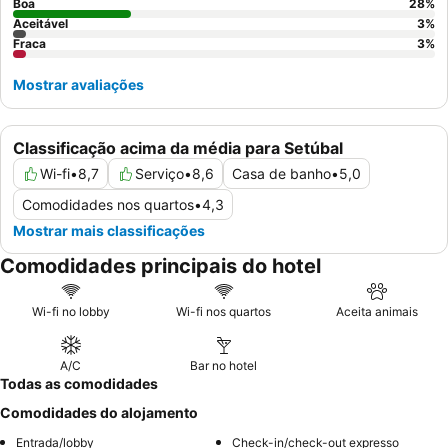
equilibradas, incluindo frutas frescas e itens quentes. Para uma
Boa
28
%
Aceitável
3
%
experiência mais tranquila, os hóspedes podem preferir quartos
Fraca
3
%
virados para o jardim.
Mostrar avaliações
Classificação acima da média para Setúbal
Wi-fi
•
8,7
Serviço
•
8,6
Casa de banho
•
5,0
Comodidades nos quartos
•
4,3
Mostrar mais classificações
Comodidades principais do hotel
Wi-fi no lobby
Wi-fi nos quartos
Aceita animais
A/C
Bar no hotel
Todas as comodidades
Comodidades do alojamento
Entrada/lobby
Check-in/check-out expresso