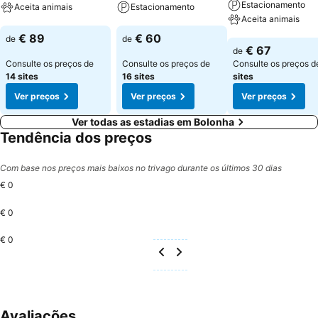
Estacionamento
Aceita animais
Estacionamento
Aceita animais
Ver preços
Ver preços
€ 89
€ 60
de
de
Ver preços
€ 67
de
Consulte os preços de
Consulte os preços de
Consulte os preços 
14 sites
16 sites
sites
Ver preços
Ver preços
Ver preços
Ver todas as estadias em Bolonha
Tendência dos preços
Com base nos preços mais baixos no trivago durante os últimos 30 dias
€ 0
€ 0
€ 0
Avaliações