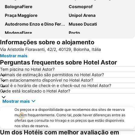
BolognaFiere
Cosmoprof
Praça Maggiore
Unipol Arena
Autodromo Enzo e Dino Ferrari
Museo Ducati
ModenaFiere
Porto
Informações sobre o alojamento
Autostazione
MAMbo Museo d'Arte Moderna di Bologna
Via Aristotile Fioravanti, 42/2, 40129, Bolonha, Itália
Fontana del Nettuno
Saragozza
Mostrar mais
Santuario della Madonna di San Luca
Basílica de São Petrônio
Perguntas frequentes sobre Hotel Astor
Fiera di Santa Lucia
Book in Modena
Tem piscina no Hotel Astor?
Animais de estimação são permitidos no Hotel Astor?
Castello Estense
San Donato
Tem estacionamento disponível no Hotel Astor?
Pilastro
San Giminiano's festival
Qual é o horário de check-in e check-out no Hotel Astor?
Onde está localizado o Hotel Astor?
Mostrar mais
Os preços e a disponibilidade que recebemos dos sites de reserva
mudam frequentemente. Como tal, pode haver diferenças entre as
ofertas que consulta no trivago e os preços que estão disponíveis
nos sites de reserva.
Um dos Hotéis com melhor avaliação em