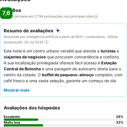
Boa
7,6
com base em 2.794 pontuações nos principais
sites
Resumo de avaliações
Resumido por inteligência artificial a partir de 600+ comentários · Última
atualização: 30 Jul 2026
Este hotel é um centro urbano versátil que atende a
turistas
e
viajantes de negócios
que procuram conveniência e conforto.
A sua localização privilegiada oferece fácil acesso à
Estação
Central de Bolonha
e uma paragem de autocarro direta para o
centro da cidade. O
buffet de pequeno-almoço
completo, com
café fresco e uma vasta seleção, garante um começo de dia
satisfatório. Os hóspedes elogiam consistentemente o
pessoal e
Mostrar mais
o serviço excecionais
, que estão sempre prontos para ajudar
com uma atitude amigável. Para uma experiência melhorada,
considere pedir um quarto com uma
banheira de
Avaliações dos hóspedes
hidromassagem
para o máximo relaxamento.
Excelente
29
%
Muito boa
33
%