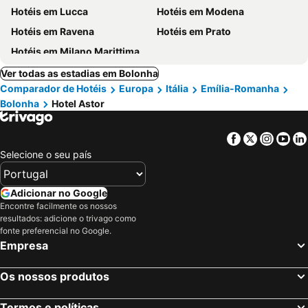
Hotéis em Lucca
Hotéis em Modena
Hotéis em Ravena
Hotéis em Prato
Hotéis em Milano Marittima
Ver todas as estadias em Bolonha
Comparador de Hotéis
Europa
Itália
Emília-Romanha
Bolonha
Hotel Astor
Facebook
Twitter
Insta
Yo
Selecione o seu país
Adicionar no Google
Encontre facilmente os nossos
resultados: adicione o trivago como
fonte preferencial no Google.
Empresa
Os nossos produtos
Termos e políticas