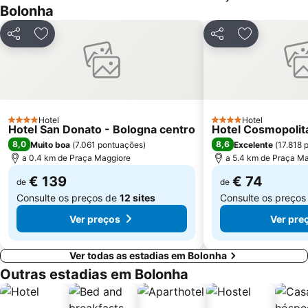
Bolonha
Partilhar
Adicionar aos favoritos
Partilhar
Adicionar ao
Hotel
Hotel
4 Estrelas
4 Estrelas
Hotel San Donato - Bologna centro
Hotel Cosmopolit
8,0
8,6
Muito boa
(
7.061 pontuações
)
Excelente
(
17.818 
a 0.4 km de Praça Maggiore
a 5.4 km de Praça M
€ 139
€ 74
de
de
Consulte os preços de
12 sites
Consulte os preço
Ver preços
Ver pre
Ver todas as estadias em Bolonha
Outras estadias em Bolonha