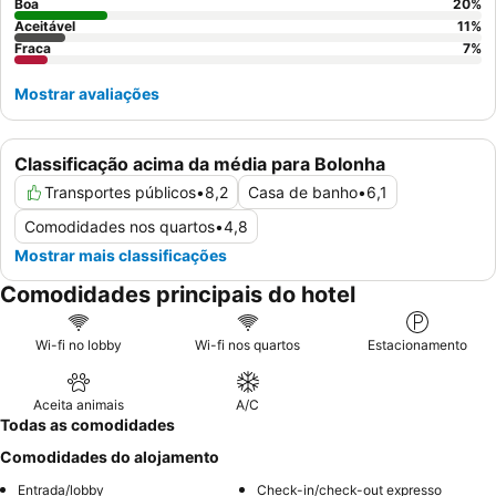
Boa
20
%
Aceitável
11
%
Fraca
7
%
Mostrar avaliações
Classificação acima da média para Bolonha
Transportes públicos
•
8,2
Casa de banho
•
6,1
Comodidades nos quartos
•
4,8
Mostrar mais classificações
Comodidades principais do hotel
Wi-fi no lobby
Wi-fi nos quartos
Estacionamento
Aceita animais
A/C
Todas as comodidades
Comodidades do alojamento
Entrada/lobby
Check-in/check-out expresso