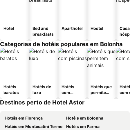
Hotel
Bed and
Aparthotel
Hostel
Casa
breakfasts
hósp
Categorias de hotéis populares em Bolonha
Hotéis
Hotéis de
Hotéis
Hotéis que
Hoté
baratos
luxo
com
permitem
com 
piscinas
animais
Destinos perto de Hotel Astor
Hotéis em Florença
Hotéis em Bolonha
Hotéis em Montecatini Terme
Hotéis em Parma