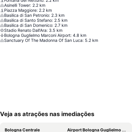
Fontana del Nettuno
:
2.2
km
Asinelli Tower
:
2.2
km
Piazza Maggiore
:
2.2
km
Basilica di San Petronio
:
2.3
km
Basilica di Santo Stefano
:
2.5
km
Basilica di San Domenico
:
2.7
km
Stadio Renato Dall'Ara
:
3.5
km
Bologna Guglielmo Marconi Airport
:
4.8
km
Sanctuary Of The Madonna Of San Luca
:
5.2
km
Veja as atrações nas imediações
Ampliar mapa
Bologna Centrale
Airport Bologna Guglielmo Marconi