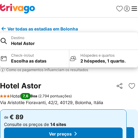
Favoritos
Iniciar
Me
Ver todas as estadias em Bolonha
Destino
Hotel Astor
Check-in/out
Hóspedes e quartos
Escolha as datas
2 hóspedes, 1 quarto.
Como os pagamentos influenciam os resultados
Hotel Astor
Partilhar
Ad
Hotel
7,6
Boa
(
2.794 pontuações
)
3 Estrelas
Via Aristotile Fioravanti, 42/2, 40129, Bolonha, Itália
€ 89
€ 89
de
de
Consulte os preços de
14 sites
Consulte os preços de
14 sites
Ver preços
Ver preços