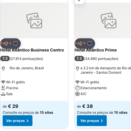
Adicionar aos favoritos
Adicionar aos favor
Hotel
Hotel
4 Estrelas
4 Estrelas
Partilhar
Partilhar
Hotel Atlântico Business Centro
Hotel Atlântico Prime
7,3
7,3
(
27.814 pontuações
)
(
34.890 pontuações
)
Rio de Janeiro, Brasil
a 2.2 km de Aeroporto do Rio d
Janeiro - Santos Dumont
Wi-Fi grátis
Wi-Fi grátis
Piscina
Estacionamento
Spa
A/C
€ 29
€ 38
de
de
Consulte os preços de
15 sites
Consulte os preços de
15 sites
Ver preços
Ver preços