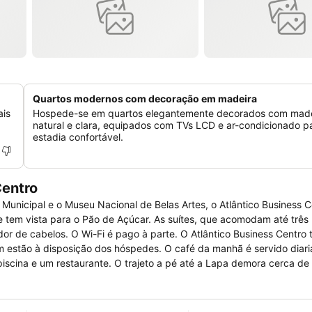
Quartos modernos com decoração em madeira
ais
Hospede-se em quartos elegantemente decorados com made
natural e clara, equipados com TVs LCD e ar-condicionado 
estadia confortável.
Centro
o Municipal e o Museu Nacional de Belas Artes, o Atlântico Business 
car. As suítes, que acomodam até três pessoas,
é pago à parte. O Atlântico Business Centro tem centro
pedes. O café da manhã é servido diariamente no
 até a Lapa demora cerca de dez minutos.
o Corcovado.