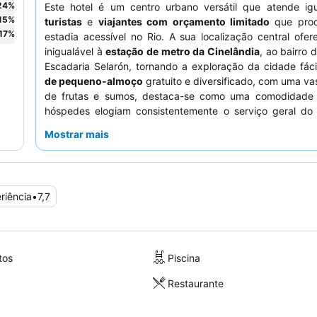
24
%
Este hotel é um centro urbano versátil que atende ig
15
%
turistas
e
viajantes com orçamento limitado
que pro
17
%
estadia acessível no Rio. A sua localização central ofe
inigualável à
estação de metro da Cinelândia
, ao bairro 
Escadaria Selarón, tornando a exploração da cidade fác
de pequeno-almoço
gratuito e diversificado, com uma va
de frutas e sumos, destaca-se como uma comodidade
hóspedes elogiam consistentemente o serviço geral do 
funcionários educados na área do restaurante. Para u
Mostrar mais
mais tranquila, os hóspedes devem solicitar um quarto 
longe da rua movimentada.
riência
•
7,7
tos
Piscina
Restaurante