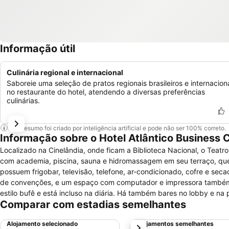
Informação útil
Culinária regional e internacional
Saboreie uma seleção de pratos regionais brasileiros e internacion
no restaurante do hotel, atendendo a diversas preferências
culinárias.
Este resumo foi criado por inteligência artificial e pode não ser 100% correto.
Informação sobre o Hotel Atlântico Business 
Localizado na Cinelândia, onde ficam a Biblioteca Nacional, o Teatr
com academia, piscina, sauna e hidromassagem em seu terraço, que tem vista para o Pão de Açú
possuem frigobar, televisão, telefone, ar-condicionado, cofre e secador de cabelos. O Wi-Fi 
de convenções, e um espaço com computador e impressora também estão à disposição dos hós
estilo bufê e está incluso na diária. Há também bares no lobby e na piscina e um restaurante. O trajeto a pé
Comparar com estadias semelhantes
De carro, leva-se 15 até a Praia de Copacabana e cerca de 30 até 
Alojamento selecionado
Alojamentos semelhantes
próximo