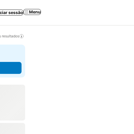
Menu
iciar sessão
 resultados