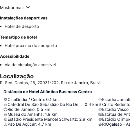
Mostrar mais
Instalações desportivas
Hotel de desporto
Tema/tipo de hotel
Hotel próximo do aeroporto
Acessibilidade
Via de circulação acessível
Localização
R. Sen. Dantas, 25, 20031-202, Rio de Janeiro, Brasil
Distância de Hotel Atlântico Business Centro
Cinelândia / Centro
:
0.1
km
Estádio Jornali
Catedral De São Sebastião Do Rio De Janeiro
:
0.4
km
Cristo Redento
Rio de Janeiro
:
0.5
km
Estádio Vasco
Museu do Amanhã
:
1.9
km
Estátua de Ant
Estádio Presidente Manoel Schwartz
:
2.9
km
Estádio Olímpi
Pão De Açúcar
:
4.7
km