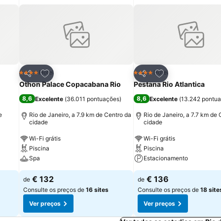
itos
Adicionar aos favoritos
Adicionar aos fav
Hotel
Hotel
4 Estrelas
4 Estrelas
Partilhar
Partilhar
Othon Palace Copacabana Rio
Pestana Rio Atlantica
8,6
8,6
Excelente
(
36.011 pontuações
)
Excelente
(
13.242 pontu
e
Rio de Janeiro, a 7.9 km de Centro da
Rio de Janeiro, a 7.7 km de 
cidade
cidade
Wi-Fi grátis
Wi-Fi grátis
Piscina
Piscina
Spa
Estacionamento
€ 132
€ 136
de
de
Consulte os preços de
16 sites
Consulte os preços de
18 site
Ver preços
Ver preços