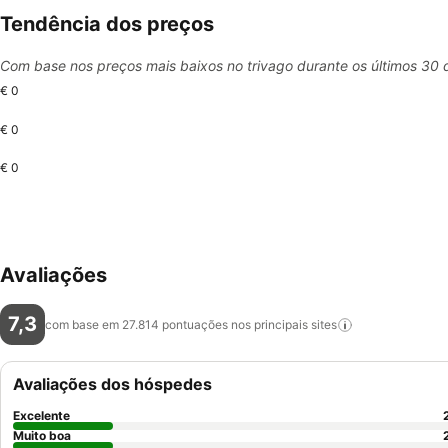
Tendência dos preços
Com base nos preços mais baixos no trivago durante os últimos 30 
€ 0
€ 0
€ 0
Avaliações
7,3
com base em 27.814 pontuações nos principais
sites
Avaliações dos hóspedes
Excelente
Muito boa