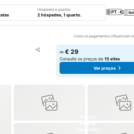
Hóspedes e quartos
PT · €
In
datas
2 hóspedes, 1 quarto.
Como os pagamentos influenciam os
Adicionar aos favoritos
€ 29
de
Partilhar
Consulte os preços de
15 sites
Ver preços