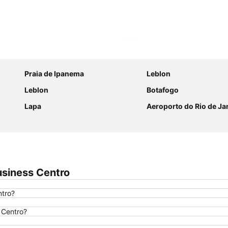
Ampliar mapa
Praia de Ipanema
Leblon
Leblon
Botafogo
Lapa
Aeroporto do Rio de Janeiro - Sa
usiness Centro
ntro?
s Centro?