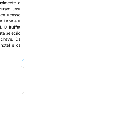
ualmente a
curam uma
rece acesso
da Lapa e à
il. O
buffet
sta seleção
 chave. Os
hotel e os
ma estadia
virado para