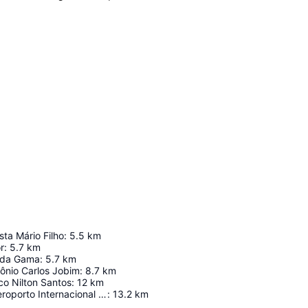
sta Mário Filho
:
5.5
km
r
:
5.7
km
 da Gama
:
5.7
km
ônio Carlos Jobim
:
8.7
km
co Nilton Santos
:
12
km
RIOgaleão - Aeroporto Internacional Tom Jobim
:
13.2
km