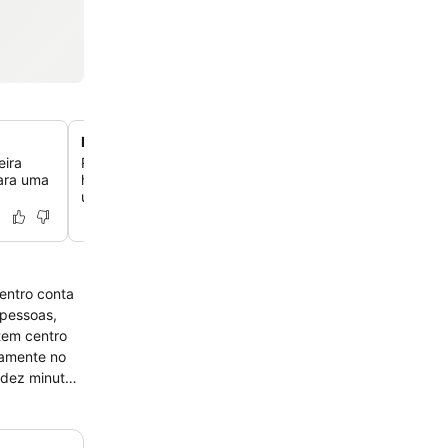
Banheira de hidromassagem e sauna relaxantes
ira
Relaxe depois de um dia de exploração com acesso à b
para uma
hidromassagem e às instalações da sauna do hotel, pr
um refúgio tranquilo.
Centro conta