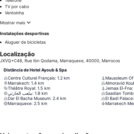
Telefone
TV por cabo
Ventoinha
Mostrar mais
Instalações desportivas
Aluguer de bicicletas
Localização
JXVQ+C48, Rue Ibn Qodama, Marraquexe, 40000, Marrocos
Distância de Hotel Ayoub & Spa
Centre Culturel Français
:
1.2
km
Marrakech
:
1.4
km
Almoravid Ko
Théâtre Royal
:
1.5
km
Jemaa El-Fna
:
ملعب الحارثي
:
1.8
km
Saadian Tomb
Dar El Bacha Museum
:
2.4
km
El Badi Palace
:
Marraquexe
:
2.5
km
Marrakech Men