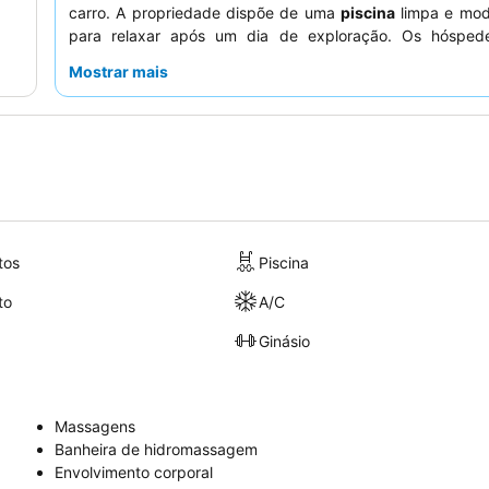
carro. A propriedade dispõe de uma
piscina
limpa e mode
para relaxar após um dia de exploração. Os hósped
consistentemente os
funcionários profissionais e p
Mostrar mais
particularmente a equipa da receção, que é notad
eficiência e disponibilidade para ajudar com pedidos
experiência mais tranquila, os hóspedes são aconselhados 
um quarto virado para o jardim.
tos
Piscina
to
A/C
Ginásio
Massagens
Banheira de hidromassagem
Envolvimento corporal