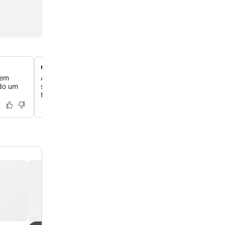
Comodidades dedicadas à família
 em
Aproveite as instalações para famílias, incluindo uma pisc
ndo um
serviços de babá e quartos espaçosos projetados par
famílias.