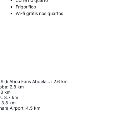
Cofre no quarto
Frigorífico
Wi-fi grátis nos quartos
Mausoleum Of Sidi Abou Faris Abdelaziz Tebbâa
:
2.6
km
ubba
:
2.8
km
3
km
s
:
3.7
km
3.8
km
ara Airport
:
4.5
km