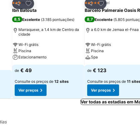
itos
Adicionar aos favoritos
Adicionar aos fav
Hotel
Hotel
3 Estrelas
5 Estrelas
Partilhar
Partilhar
Ibn Batouta
Barcelo Palmeraie Oasis 
8,5
8,7
Excelente
(
3.185 pontuações
)
Excelente
(
5.805 pontua
Marraquexe, a 1.4 km de Centro da
a 6.0 km de Jemaa el-Fnaa
cidade
Wi-Fi grátis
Wi-Fi grátis
Piscina
Piscina
Estacionamento
Spa
€ 49
€ 123
de
de
Consulte os preços de
12 sites
Consulte os preços de
11 site
Ver preços
Ver preços
Ver todas as estadias em M
dias