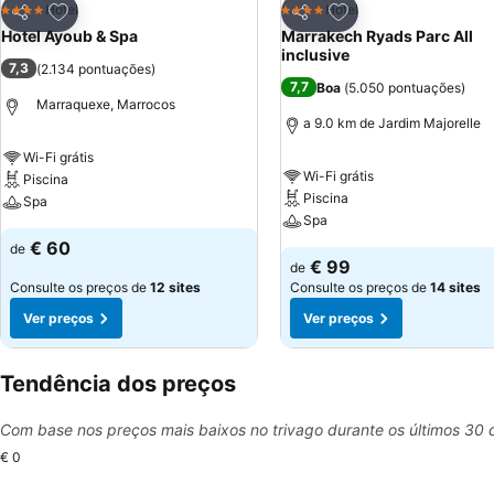
Adicionar aos favoritos
Adicionar aos favor
Hotel
Hotel
4 Estrelas
4 Estrelas
Partilhar
Partilhar
Hotel Ayoub & Spa
Marrakech Ryads Parc All
inclusive
7,3
(
2.134 pontuações
)
7,7
Boa
(
5.050 pontuações
)
Marraquexe, Marrocos
a 9.0 km de Jardim Majorelle
Wi-Fi grátis
Wi-Fi grátis
Piscina
Piscina
Spa
Spa
€ 60
de
€ 99
de
Consulte os preços de
12 sites
Consulte os preços de
14 sites
Ver preços
Ver preços
Tendência dos preços
Com base nos preços mais baixos no trivago durante os últimos 30 
€ 0