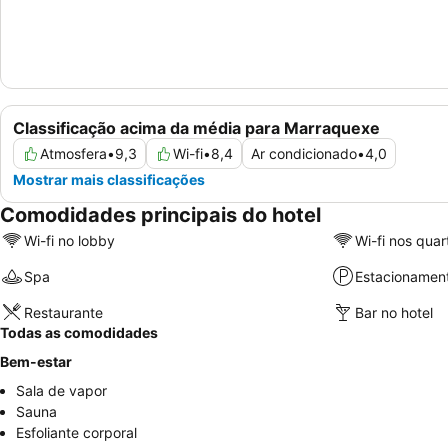
Classificação acima da média para Marraquexe
Atmosfera
•
9,3
Wi-fi
•
8,4
Ar condicionado
•
4,0
Mostrar mais classificações
Comodidades principais do hotel
Wi-fi no lobby
Wi-fi nos quar
Spa
Estacionamen
Restaurante
Bar no hotel
Todas as comodidades
Bem-estar
Sala de vapor
Sauna
Esfoliante corporal