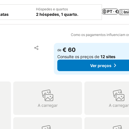
Hóspedes e quartos
PT · €
In
datas
2 hóspedes, 1 quarto.
Como os pagamentos influenciam os
Adicionar aos favoritos
€ 60
de
Partilhar
Consulte os preços de
12 sites
Ver preços
A carregar
A carregar