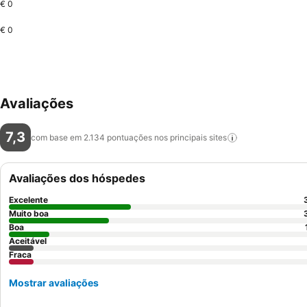
€ 0
€ 0
Avaliações
7,3
com base em 2.134 pontuações nos principais
sites
Avaliações dos hóspedes
Excelente
Muito boa
Boa
Aceitável
Fraca
Mostrar avaliações