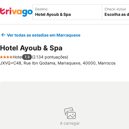
Destino
Check-in/out
Escolha as 
Ver todas as estadias em Marraquexe
Hotel Ayoub & Spa
Hotel
(
2.134 pontuações
)
7,3
4 Estrelas
JXVQ+C48, Rue Ibn Qodama, Marraquexe, 40000, Marrocos
A carregar