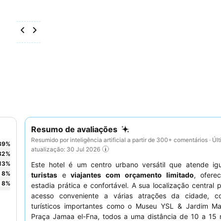
Resumo de avaliações
Resumido por inteligência artificial a partir de 300+ comentários · Úl
39
%
atualização: 30 Jul 2026
32
%
13
%
Este hotel é um centro urbano versátil que atende ig
8
%
turistas
e
viajantes com orçamento limitado
, ofere
8
%
estadia prática e confortável. A sua localização central 
acesso conveniente a várias atrações da cidade, 
turísticos importantes como o Museu YSL & Jardim Maj
Praça Jamaa el-Fna, todos a uma distância de 10 a 15 