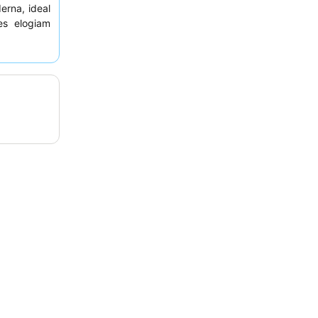
rna, ideal
es elogiam
restativos
,
a pela sua
. Para uma
a solicitar