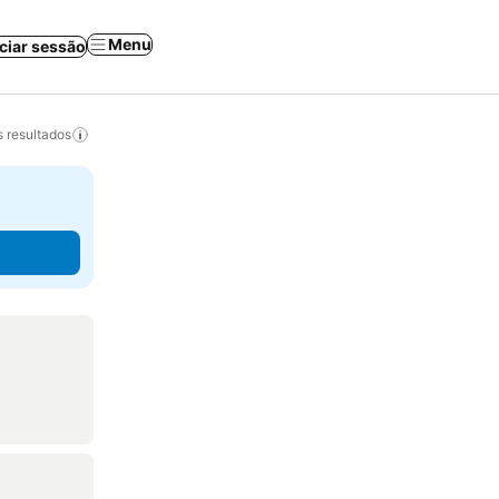
Menu
iciar sessão
 resultados