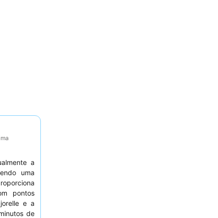
tima
ualmente a
cendo uma
proporciona
com pontos
orelle e a
minutos de