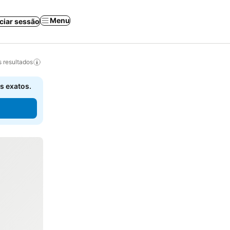
Menu
iciar sessão
 resultados
s exatos.