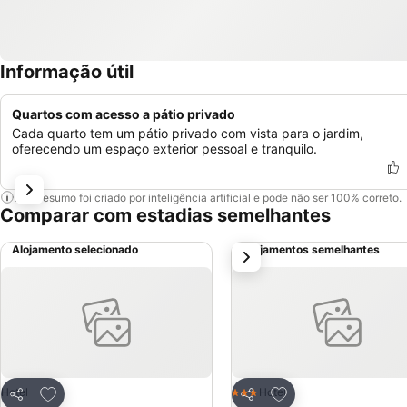
Informação útil
Quartos com acesso a pátio privado
Cada quarto tem um pátio privado com vista para o jardim,
oferecendo um espaço exterior pessoal e tranquilo.
Este resumo foi criado por inteligência artificial e pode não ser 100% correto.
Comparar com estadias semelhantes
Alojamento selecionado
Alojamentos semelhantes
próximo
Adicionar aos favoritos
Adicionar aos favor
Hotel
Hotel
3 Estrelas
Partilhar
Partilhar