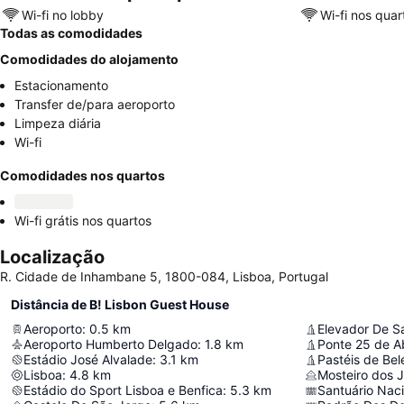
Wi-fi no lobby
Wi-fi nos quar
Todas as comodidades
Comodidades do alojamento
Estacionamento
Transfer de/para aeroporto
Limpeza diária
Wi-fi
Comodidades nos quartos
Wi-fi grátis nos quartos
Localização
R. Cidade de Inhambane 5, 1800-084, Lisboa, Portugal
Distância de B! Lisbon Guest House
Aeroporto
:
0.5
km
Elevador De S
Aeroporto Humberto Delgado
:
1.8
km
Ponte 25 de Ab
Estádio José Alvalade
:
3.1
km
Pastéis de Be
Lisboa
:
4.8
km
Mosteiro dos 
Estádio do Sport Lisboa e Benfica
:
5.3
km
Santuário Naci