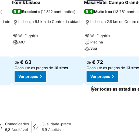
Ikonik Lisboa
Masa Hotel Campo Grand
8,9
8,4
s
)
Excelente
(
11.312 pontuações
)
Muito boa
(
13.781 pontu
cidade
Lisboa, a 6.1 km de Centro da cidade
Lisboa, a 2.8 km de Centro 
Wi-Fi grátis
Wi-Fi grátis
A/C
Piscina
Spa
Ver preços
Ver preços
€ 63
€ 72
de
de
Consulte os preços de
16 sites
Consulte os preços de
13 site
Ver preços
Ver preços
Ver todas as estadias
Comodidades
Qualidade-preço
6,8
Aceitável
6,9
Aceitável