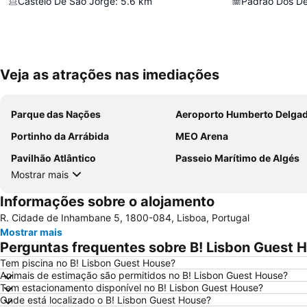
Castelo De São Jorge
:
5.6
km
Padrão Dos D
Veja as atrações nas imediações
Parque das Nações
Aeroporto Humberto Delga
Portinho da Arrábida
MEO Arena
Pavilhão Atlântico
Passeio Marítimo de Algés
Mostrar mais
Informações sobre o alojamento
R. Cidade de Inhambane 5, 1800-084, Lisboa, Portugal
Mostrar mais
Perguntas frequentes sobre B! Lisbon Guest 
Tem piscina no B! Lisbon Guest House?
Animais de estimação são permitidos no B! Lisbon Guest House?
Tem estacionamento disponível no B! Lisbon Guest House?
Onde está localizado o B! Lisbon Guest House?