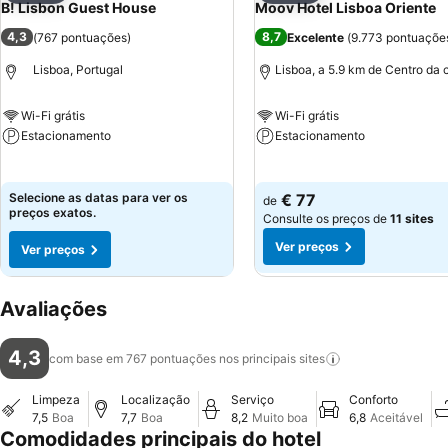
B! Lisbon Guest House
Moov Hotel Lisboa Oriente
4,3
8,7
(
767 pontuações
)
Excelente
(
9.773 pontuaçõe
Lisboa, Portugal
Lisboa, a 5.9 km de Centro da 
Wi-Fi grátis
Wi-Fi grátis
Estacionamento
Estacionamento
Ver preços
Ver preços
Selecione as datas para ver os
€ 77
de
preços exatos.
Consulte os preços de
11 sites
Ver preços
Ver preços
Avaliações
4,3
com base em 767 pontuações nos principais
sites
Limpeza
Localização
Serviço
Conforto
7,5
Boa
7,7
Boa
8,2
Muito boa
6,8
Aceitável
Comodidades principais do hotel