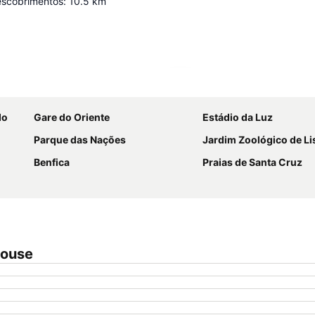
escobrimentos
:
10.5
km
Ampliar mapa
do
Gare do Oriente
Estádio da Luz
Parque das Nações
Jardim Zoológico de L
Benfica
Praias de Santa Cruz
House