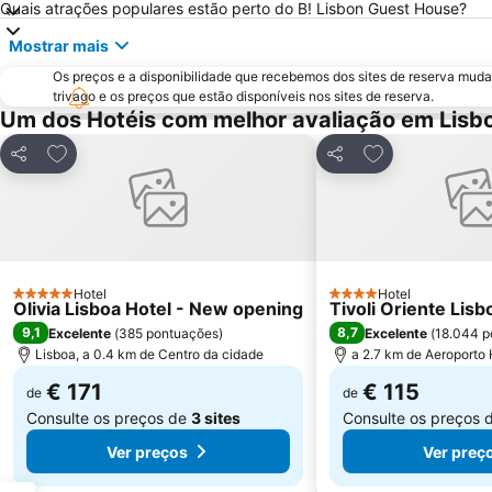
Quais atrações populares estão perto do B! Lisbon Guest House?
Mostrar mais
Os preços e a disponibilidade que recebemos dos sites de reserva muda
trivago e os preços que estão disponíveis nos sites de reserva.
Um dos Hotéis com melhor avaliação em Lisb
Adicionar aos favoritos
Adicionar aos f
Partilhar
Partilhar
Hotel
Hotel
5 Estrelas
4 Estrelas
Olivia Lisboa Hotel - New opening
Tivoli Oriente Lisb
9,1
8,7
Excelente
(
385 pontuações
)
Excelente
(
18.044 p
Lisboa, a 0.4 km de Centro da cidade
a 2.7 km de Aeroporto
€ 171
€ 115
de
de
Consulte os preços de
3 sites
Consulte os preços 
Ver preços
Ver preç