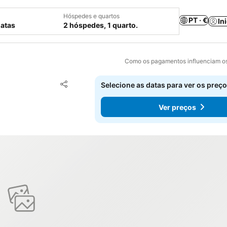
Hóspedes e quartos
PT · €
In
datas
2 hóspedes, 1 quarto.
Como os pagamentos influenciam os
Adicionar aos favoritos
Selecione as datas para ver os preço
Partilhar
Ver preços