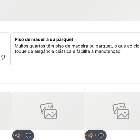
Piso de madeira ou parquet
Muitos quartos têm piso de madeira ou parquet, o que adici
toque de elegância clássica e facilita a manutenção.
itos
Adicionar aos favoritos
Adicionar aos fav
Hotel
Hotel
3 Estrelas
4 Estrelas
Partilhar
Partilhar