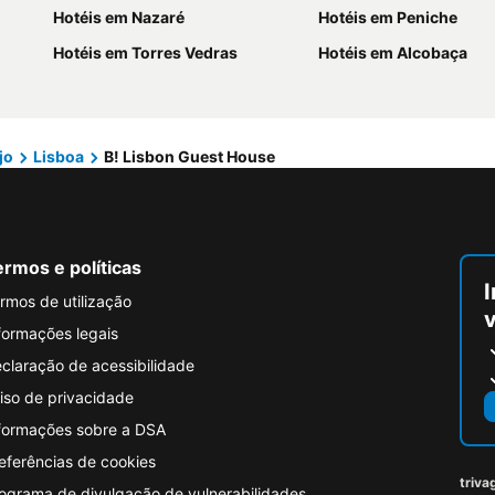
Hotéis em Nazaré
Hotéis em Peniche
Hotéis em Torres Vedras
Hotéis em Alcobaça
jo
Lisboa
B! Lisbon Guest House
rmos e políticas
I
rmos de utilização
formações legais
claração de acessibilidade
iso de privacidade
formações sobre a DSA
eferências de cookies
triva
ograma de divulgação de vulnerabilidades