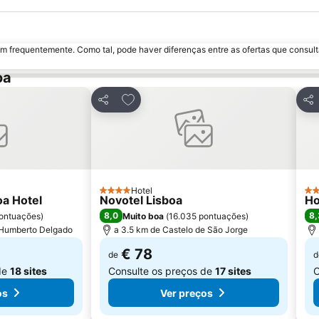
m frequentemente. Como tal, pode haver diferenças entre as ofertas que consult
oa
avoritos
Adicionar aos favoritos
Partilhar
Par
Hotel
4 Estrelas
3 E
oa Hotel
Novotel Lisboa
Ho
8,0
8,
ontuações
)
Muito boa
(
16.035 pontuações
)
 Humberto Delgado
a 3.5 km de Castelo de São Jorge
€ 78
de
d
de
18 sites
Consulte os preços de
17 sites
C
os
Ver preços