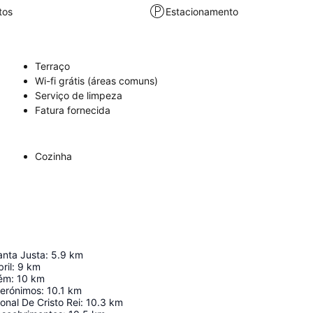
tos
Estacionamento
Terraço
Wi-fi grátis (áreas comuns)
Serviço de limpeza
Fatura fornecida
Cozinha
anta Justa
:
5.9
km
ril
:
9
km
lém
:
10
km
Jerónimos
:
10.1
km
onal De Cristo Rei
:
10.3
km