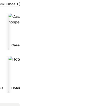
 em Lisboa
Casa de hóspedes
Aparthotel
is
Hotéis com spa
Hotéis na praia