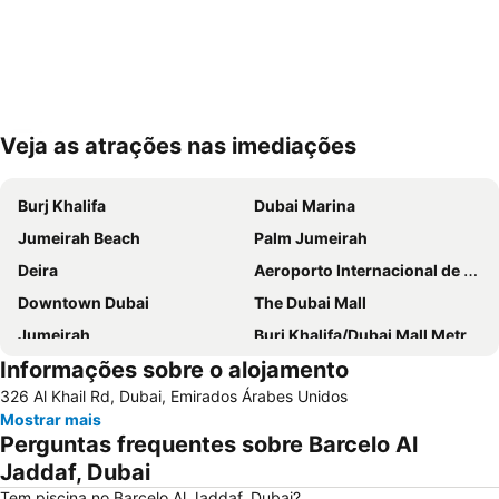
Veja as atrações nas imediações
Ampliar mapa
Burj Khalifa
Dubai Marina
Jumeirah Beach
Palm Jumeirah
Deira
Aeroporto Internacional de Dubai
Downtown Dubai
The Dubai Mall
Jumeirah
Burj Khalifa/Dubai Mall Metro Station
Informações sobre o alojamento
Dubai World Trade Centre
Al Barsha Dubai
326 Al Khail Rd, Dubai, Emirados Árabes Unidos
Business Bay
Dubai Festival City
Mostrar mais
Deira City Centre Metro Station
Sheikh Zayed Road
Perguntas frequentes sobre Barcelo Al
Deira City Center Mall
Jumeirah Beach Residence
Jaddaf, Dubai
Bur Dubai
Burj KhalifaDubai Mall Metro Station
Tem piscina no Barcelo Al Jaddaf, Dubai?