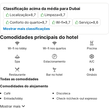
Classificação acima da média para Dubai
Localização
•
8,7
Limpeza
•
8,7
Conforto do quarto
•
8,7
Wi-fi
•
8,7
Serviço
•
8,6
Mostrar mais classificações
Comodidades principais do hotel
Wi-fi no lobby
Wi-fi nos quartos
Piscina
Spa
Estacionamento
A/C
Restaurante
Bar no hotel
Ginásio
Todas as comodidades
Comodidades do alojamento
Café
Discoteca
Entrada/lobby
Check-in/check-out expresso
Mostrar mais