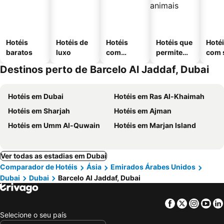
Hotéis
Hotéis de
Hotéis
Hotéis que
Hoté
baratos
luxo
com
permitem
com 
piscinas
animais
Destinos perto de Barcelo Al Jaddaf, Dubai
Hotéis em Dubai
Hotéis em Ras Al-Khaimah
Hotéis em Sharjah
Hotéis em Ajman
Hotéis em Umm Al-Quwain
Hotéis em Marjan Island
Ver todas as estadias em Dubai
Comparador de Hotéis
Ásia
Emirados Árabes Unidos
Dubai
Dubai
Barcelo Al Jaddaf, Dubai
Facebook
Twitter
Insta
Yo
Selecione o seu país