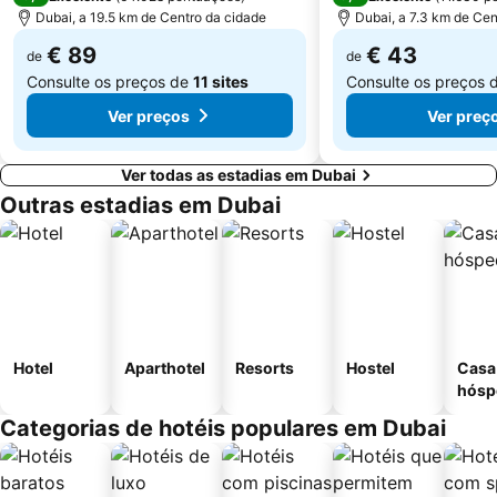
Dubai, a 19.5 km de Centro da cidade
Dubai, a 7.3 km de Cen
€ 89
€ 43
de
de
Consulte os preços de
11 sites
Consulte os preços 
Ver preços
Ver preç
Ver todas as estadias em Dubai
Outras estadias em Dubai
Hotel
Aparthotel
Resorts
Hostel
Casa
hósp
Categorias de hotéis populares em Dubai