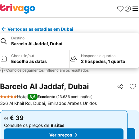
Favoritos
Iniciar
Me
Ver todas as estadias em Dubai
Destino
Barcelo Al Jaddaf, Dubai
Check-in/out
Hóspedes e quartos
Escolha as datas
2 hóspedes, 1 quarto.
Como os pagamentos influenciam os resultados
Barcelo Al Jaddaf, Dubai
Partilhar
Ad
Hotel
8,6
Excelente
(
23.636 pontuações
)
5 Estrelas
326 Al Khail Rd, Dubai, Emirados Árabes Unidos
€ 39
€ 39
de
de
Consulte os preços de
8 sites
Consulte os preços de
8 sites
Ver preços
Ver preços