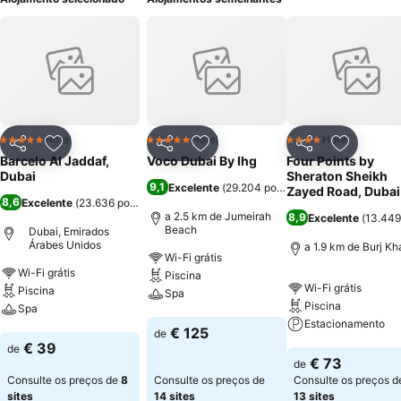
Hotel
Hotel
Hotel
5 Estrelas
5 Estrelas
4 Estrelas
Partilhar
Adicionar aos favoritos
Partilhar
Adicionar aos favoritos
Partilhar
Adicionar
Barcelo Al Jaddaf,
Voco Dubai By Ihg
Four Points by
Dubai
Sheraton Sheikh
9,1
Excelente
(
29.204 pontuações
)
Zayed Road, Dubai
8,6
Excelente
(
23.636 pontuações
)
a 2.5 km de Jumeirah
8,9
Excelente
(
13.449
Beach
Dubai, Emirados
Árabes Unidos
a 1.9 km de Burj Kha
Wi-Fi grátis
Wi-Fi grátis
Piscina
Wi-Fi grátis
Piscina
Spa
Piscina
Spa
Estacionamento
Ver preços
€ 125
de
Ver preços
€ 39
de
Ver preços
€ 73
de
Consulte os preços de
8
Consulte os preços de
Consulte os preços d
sites
14 sites
13 sites