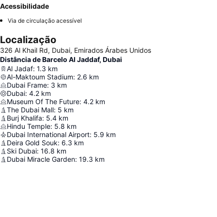
Acessibilidade
Via de circulação acessível
Localização
326 Al Khail Rd, Dubai, Emirados Árabes Unidos
Distância de Barcelo Al Jaddaf, Dubai
Al Jadaf
:
1.3
km
Al-Maktoum Stadium
:
2.6
km
Dubai Frame
:
3
km
Dubai
:
4.2
km
Museum Of The Future
:
4.2
km
The Dubai Mall
:
5
km
Burj Khalifa
:
5.4
km
Hindu Temple
:
5.8
km
Dubai International Airport
:
5.9
km
Deira Gold Souk
:
6.3
km
Ski Dubai
:
16.8
km
Dubai Miracle Garden
:
19.3
km