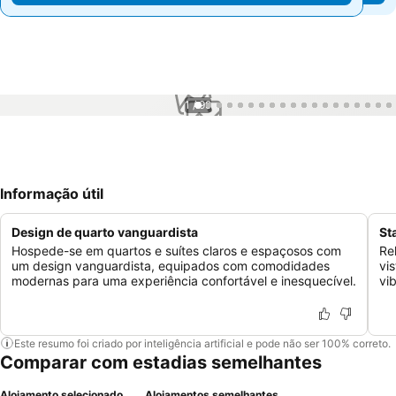
1 / 99
Informação útil
Design de quarto vanguardista
St
Hospede-se em quartos e suítes claros e espaçosos com
Re
um design vanguardista, equipados com comodidades
vi
modernas para uma experiência confortável e inesquecível.
vi
Este resumo foi criado por inteligência artificial e pode não ser 100% correto.
Comparar com estadias semelhantes
Alojamento selecionado
Alojamentos semelhantes