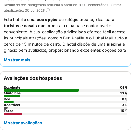
Resumido por inteligência artificial a partir de 200+ comentários · Última
atualização: 30 Jul 2026
Este hotel é uma
boa opção
de refúgio urbano, ideal para
turistas
e
casais
que procuram uma base confortável e
conveniente. A sua localização privilegiada oferece fácil acesso
às principais atrações, como o Burj Khalifa e o Dubai Mall, tudo a
cerca de 15 minutos de carro. O hotel dispõe de uma
piscina
e
ginásio bem avaliados, proporcionando excelentes opções para
relaxamento e fitness. Os hócios elogiam consistentemente os
Mostrar mais
funcionários excecionalmente prestativos
e profissionais, com
o
buffet de pequeno-almoço
a receber altas classificações
pela sua rica variedade. Para a melhor experiência, considere
Avaliações dos hóspedes
solicitar um quarto longe de obras em andamento para uma
estadia mais tranquila.
Excelente
61
%
Muito boa
13
%
Boa
8
%
Aceitável
3
%
Fraca
15
%
Mostrar avaliações