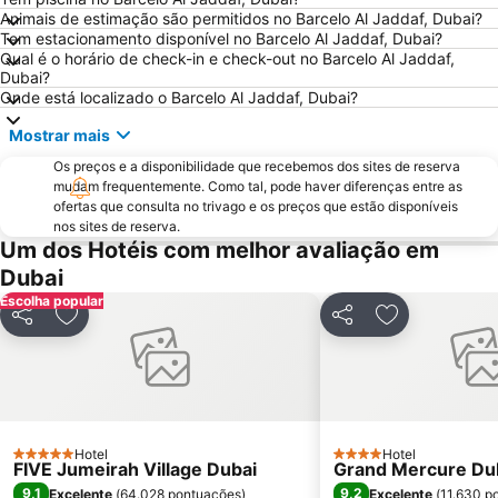
Animais de estimação são permitidos no Barcelo Al Jaddaf, Dubai?
Dubai Metro
Al Rigga
Tem estacionamento disponível no Barcelo Al Jaddaf, Dubai?
Qual é o horário de check-in e check-out no Barcelo Al Jaddaf,
Dubai Creek
GULFOOD EXHIBITION
Dubai?
Airport Terminal 3 Metro Station
Al Qusais
Onde está localizado o Barcelo Al Jaddaf, Dubai?
Sharjah City Center
Jumeirah Emirates Towers
Mostrar mais
DMCC Metro Station
DUBAI INTERNATIONAL BOAT SHOW
Os preços e a disponibilidade que recebemos dos sites de reserva
mudam frequentemente. Como tal, pode haver diferenças entre as
Business Bay Metro Station
Mall of the Emirates
ofertas que consulta no trivago e os preços que estão disponíveis
Dubai Marina Mall
World Trade Centre Metro Station
nos sites de reserva.
Um dos Hotéis com melhor avaliação em
Dubai Aquarium & Underwater Zoo
Dubai Museum
Dubai
Dubai Media City
Al Maktoum International Airport
Escolha popular
The Dubai Fountain
Wild Wadi Waterpark
Partilhar
Adicionar aos favoritos
Partilhar
Adicionar aos
Souk Madinat Jumeirah
Aquaventure Waterpark
Airport Terminal 1 Metro Station
Souq de Ouro
Dubai Silicon Oasis
Umm Suqeim
Dubai Investment Park
Oud Metha
Hotel
Hotel
5 Estrelas
4 Estrelas
FIVE Jumeirah Village Dubai
Grand Mercure Dub
Dubai Tennis Stadium
Palm Deira Metro Station
9,1
9,2
Excelente
(
64.028 pontuações
)
Excelente
(
11.630 p