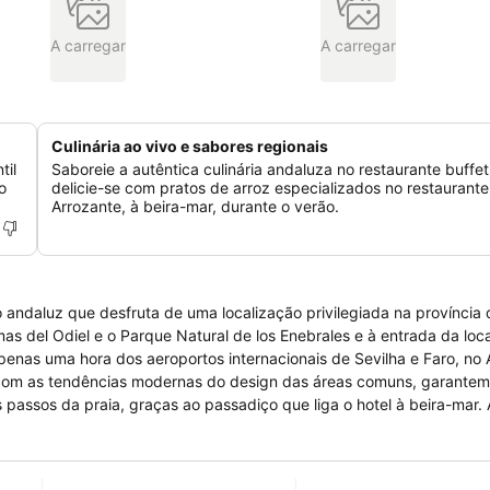
A carregar
A carregar
Culinária ao vivo e sabores regionais
til
Saboreie a autêntica culinária andaluza no restaurante buffet
o
delicie-se com pratos de arroz especializados no restaurante
Arrozante, à beira-mar, durante o verão.
 andaluz que desfruta de uma localização privilegiada na província 
as del Odiel e o Parque Natural de los Enebrales e à entrada da loc
penas uma hora dos aeroportos internacionais de Sevilha e Faro, no A
com as tendências modernas do design das áreas comuns, garantem
 passos da praia, graças ao passadiço que liga o hotel à beira-mar. 
de provar a cozinha típica da
show cooking e o nosso restaurante à la carte, onde poderá experim