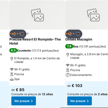
itos
Adicionar aos favoritos
Adicionar aos fav
Hotel
Hotel
5 Estrelas
4 Estrelas
Partilhar
Partilhar
Precise Resort El Rompido-The
Ohtels Mazagón
Hotel
7,8
s
)
Boa
(
10.191 pontuações
)
8,5
Excelente
(
13.113 pontuações
)
da
Mazagón, a 2.8 km de Centr
cidade
El Rompido, a 1.4 km de Centro da
cidade
Wi-Fi grátis
Wi-Fi grátis
Piscina
Piscina
Estacionamento
Spa
Ver preços
€ 103
de
Ver preços
€ 85
de
Consulte os preços de
12 sites
Consulte os preços de
2 sites
Ver preços
Ver preços