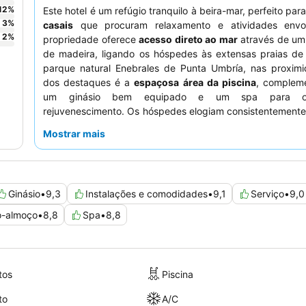
12
%
Este hotel é um refúgio tranquilo à beira-mar, perfeito par
3
%
casais
que procuram relaxamento e atividades envol
2
%
propriedade oferece
acesso direto ao mar
através de um
de madeira, ligando os hóspedes às extensas praias de 
parque natural Enebrales de Punta Umbría, nas proxim
dos destaques é a
espaçosa área da piscina
, complem
um ginásio bem equipado e um spa para 
rejuvenescimento. Os hóspedes elogiam consistentement
e o serviço excecionais
, particularmente a equipa de an
Mostrar mais
buffet
notável, que oferece uma grande variedade de opç
qualidade, incluindo um extenso pequeno-almoço e
temáticos. Para uma experiência gastronómica verda
especial, o
restaurante Arrozante
no local é altamente r
Ginásio
•
9,3
Instalações e comodidades
•
9,1
Serviço
•
9,0
pelos seus requintados pratos de arroz.
-almoço
•
8,8
Spa
•
8,8
tos
Piscina
to
A/C