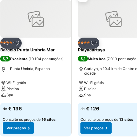
crianças e adultos, que inclui atividades aqua
Adicionar aos favoritos
Adicionar aos favor
Hotel
Hotel
4 Estrelas
4 Estrelas
Partilhar
Partilhar
Barceló Punta Umbría Mar
Playacartaya
8,7
8,1
Excelente
(
10.104 pontuações
)
Muito boa
(
7.013 pontuaçõe
Punta Umbría, Espanha
Cartaya, a 10.4 km de Centro 
cidade
Wi-Fi grátis
Wi-Fi grátis
Piscina
Piscina
Spa
Spa
Ver preços
Ver preços
€ 136
€ 126
de
de
Consulte os preços de
16 sites
Consulte os preços de
13 sites
Ver preços
Ver preços