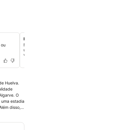
Barcy Club e entretenimento familiar
 ou
Mantenha as crianças entretidas com um clube infantil 
um programa diversificado de esportes, oficinas e músi
vivo para todas as idades.
de Huelva.
alidade
lgarve. O
 uma estadia
Além disso, o
entar a