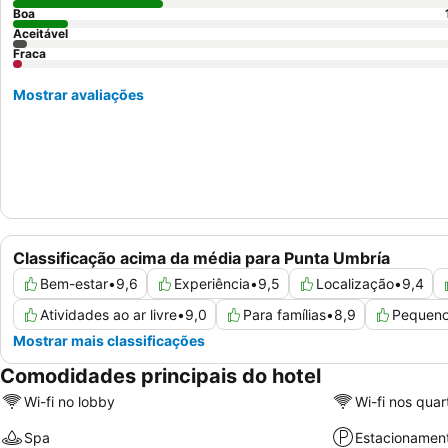
Boa
Aceitável
Fraca
Mostrar avaliações
Classificação acima da média para Punta Umbría
Bem-estar
•
9,6
Experiência
•
9,5
Localização
•
9,4
Atividades ao ar livre
•
9,0
Para famílias
•
8,9
Pequeno
Mostrar mais classificações
Comodidades principais do hotel
Wi-fi no lobby
Wi-fi nos quar
Spa
Estacionamen