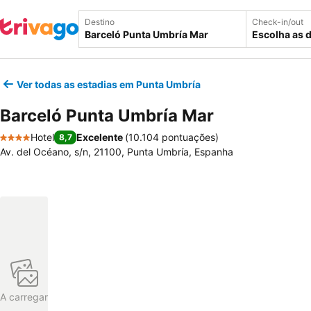
Destino
Check-in/out
Escolha as 
Ver todas as estadias em Punta Umbría
Barceló Punta Umbría Mar
Hotel
Excelente
(
10.104 pontuações
)
8,7
4 Estrelas
Av. del Océano, s/n, 21100, Punta Umbría, Espanha
A carregar