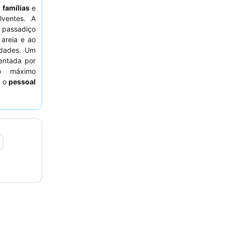
a
famílias
e
ventes. A
 passadiço
areia e ao
idades. Um
entada por
o máximo
e o
pessoal
imação, e o
ões de alta
 jantares
deiramente
ecomendado