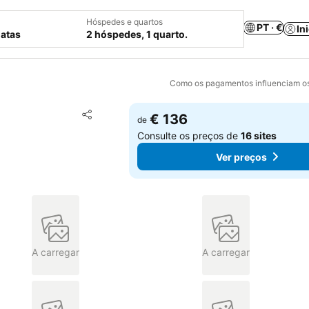
Hóspedes e quartos
PT · €
In
datas
2 hóspedes, 1 quarto.
Como os pagamentos influenciam os
Adicionar aos favoritos
€ 136
de
Partilhar
Consulte os preços de
16 sites
Ver preços
A carregar
A carregar