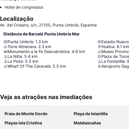
Hotel de congressos
Localização
Av. del Océano, s/n, 21100, Punta Umbría, Espanha
Distância de Barceló Punta Umbría Mar
Punta Umbría
:
1.3
km
Estadio Nuevo
Torre Almenara
:
2.3
km
Huelva
:
8.1
km
Monumento a la Fe Descubridora
:
4.6
km
Museo Provinc
La Niña
:
5.4
km
Plaza de Toro
La Pinta
:
5.5
km
La Fontanilla
:
Wharf Of The Caravels
:
5.5
km
Aeroporto Gag
Veja as atrações nas imediações
Praia de Monte Gordo
Playa de Islantilla
Playas Isla Cristina
Matalascañas