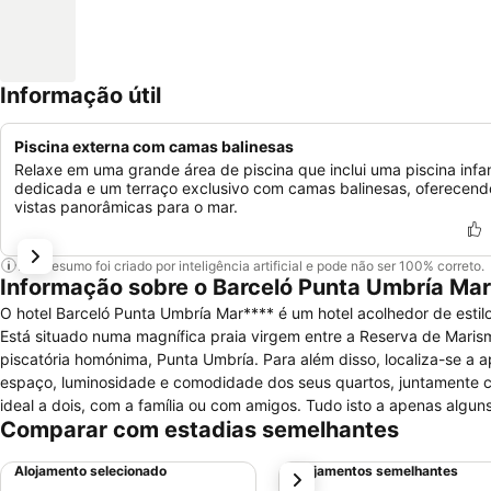
Informação útil
Piscina externa com camas balinesas
Relaxe em uma grande área de piscina que inclui uma piscina infan
dedicada e um terraço exclusivo com camas balinesas, oferecend
vistas panorâmicas para o mar.
Este resumo foi criado por inteligência artificial e pode não ser 100% correto.
Informação sobre o Barceló Punta Umbría Mar
O hotel Barceló Punta Umbría Mar**** é um hotel acolhedor de estilo
Está situado numa magnífica praia virgem entre a Reserva de Marism
piscatória homónima, Punta Umbría. Para além disso, localiza-se a a
espaço, luminosidade e comodidade dos seus quartos, juntamente 
ideal a dois, com a família ou com amigos. Tudo isto a apenas alguns
Comparar com estadias semelhantes
hotel tem uma zona exclusiva de camas balinesas com uma incrível vista para o mar. Se procura um hotel em Huelva on
Andaluzia, tem à sua disposição os nossos restaurantes buffet com 
Alojamento selecionado
Alojamentos semelhantes
próximo
nossa gastronomia internacional e tradicional. O hotel Barceló Punta Umbría Mar oferece excelentes serviços com um programa de animação para