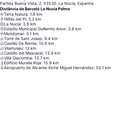
Partida Buena Vista, 2, 03530, La Nucía, Espanha
Distância de Barceló La Nucía Palms
Terra Natura
:
1.8
km
l'Alfàs del Pi
:
3.2
km
La Nucía
:
3.8
km
Estadio Municipal Guillermo Amor
:
3.8
km
Mundomar
:
5.1
km
Torre de Sant Josep
:
9.4
km
Castillo De Bernia
:
10.6
km
Vilamuseu
:
12
km
Castillo del Mascarat
:
13.4
km
Villa Giacomina
:
13.7
km
Edificio Muralla Roja
:
15.9
km
Aeropuerto de Alicante-Elche Miguel Hernández
:
50.1
km