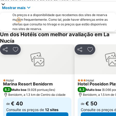
El Portet
Port de Denia
Mostrar mais
Cala Granadella
Raco de Loix
Os preços e a disponibilidade que recebemos dos sites de reserva
mudam frequentemente. Como tal, pode haver diferenças entre as
Estación de Autobuses de Alicante
Ermita de Sanz
ofertas que consulta no trivago e os preços que estão disponíveis
Parc d'Elx
Marina de Denia
nos sites de reserva.
Um dos Hotéis com melhor avaliação em La
Campoamor
Casino Mediterráneo
Nucía
Guardamar
Cala Mal Pas
Puerto de Jávea
Plaza de Toros de Alicante
Partilhar
Adicionar aos favoritos
Partilhar
Adicionar aos
Mercado
Playa Rafalcaid
Foietes
de l'Albir
Cala de Moraig
Albufereta
Gandía
Hotel
Arenals del Sol
Hotel
1 Estrelas
3 Estrelas
Marina Resort Benidorm
Hotel Poseidon Pla
Terra Natura
Estación de tren FGV
8,2
8,3
Muito boa
(
9.928 pontuações
)
Muito boa
(
8.066 po
Benidorm, a 1.3 km de Centro da cidade
Benidorm, a 1.5 km de 
€ 40
€ 50
de
de
Consulte os preços de
12 sites
Consulte os preços 