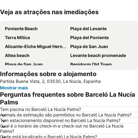
Veja as atrações nas imediações
Ampliar mapa
Poniente Beach
Playa del Levante
Terra Mítica
Playa del Poniente
Alicante–Elche Miguel Hernández Airport
Playa de San Juan
Altea beach
Levante beach promenade
Playa de San Juan
Benidorm Old Town
Informações sobre o alojamento
Benidorm Palace
Playa Arenal-Bol
Partida Buena Vista, 2, 03530, La Nucía, Espanha
Playa
El Postiguet
Mostrar mais
Estación de autobuses
Centro
Perguntas frequentes sobre Barceló La Nucía
Isla de Benidorm
Marina de Alicante
Palms
Levante o La Fossa
Festilandia
Tem piscina no Barceló La Nucía Palms?
Animais de estimação são permitidos no Barceló La Nucía Palms?
Aqualandia
Platja de La Cala de Finestrat
Tem estacionamento disponível no Barceló La Nucía Palms?
Qual é o horário de check-in e check-out no Barceló La Nucía
Avenida Jaime I
Aqua Natura
Palms?
Centro
Comunidad Valenciana day
Onde está localizado o Barceló La Nucía Palms?