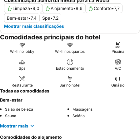
Classificação acima da média para La Nucía
Limpeza
•
9,0
Alojamento
•
8,6
Conforto
•
7,7
Bem-estar
•
7,4
Spa
•
7,2
Mostrar mais classificações
Comodidades principais do hotel
Wi-fi no lobby
Wi-fi nos quartos
Piscina
Spa
Estacionamento
A/C
Restaurante
Bar no hotel
Ginásio
Todas as comodidades
Bem-estar
Salão de beleza
Massagens
Sauna
Solário
Mostrar mais
Comodidades do alojamento