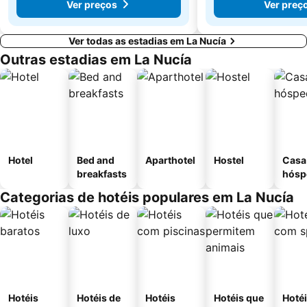
Ver preços
Ver preç
Ver todas as estadias em La Nucía
Outras estadias em La Nucía
Hotel
Bed and
Aparthotel
Hostel
Casa
breakfasts
hósp
Categorias de hotéis populares em La Nucía
Hotéis
Hotéis de
Hotéis
Hotéis que
Hoté