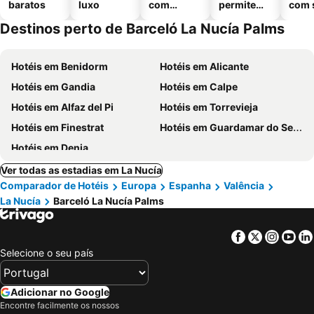
baratos
luxo
com
permitem
com 
piscinas
animais
Destinos perto de Barceló La Nucía Palms
Hotéis em Benidorm
Hotéis em Alicante
Hotéis em Gandia
Hotéis em Calpe
Hotéis em Alfaz del Pi
Hotéis em Torrevieja
Hotéis em Finestrat
Hotéis em Guardamar do Segura
Hotéis em Denia
Ver todas as estadias em La Nucía
Comparador de Hotéis
Europa
Espanha
Valência
La Nucía
Barceló La Nucía Palms
Facebook
Twitter
Insta
Yo
Selecione o seu país
Adicionar no Google
Encontre facilmente os nossos