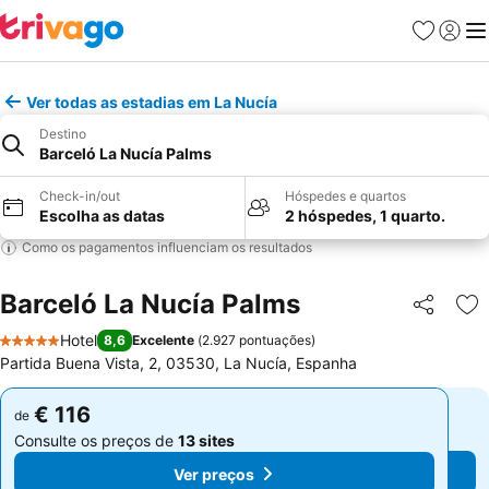
Favoritos
Iniciar
Me
Ver todas as estadias em La Nucía
Destino
Barceló La Nucía Palms
Check-in/out
Hóspedes e quartos
Escolha as datas
2 hóspedes, 1 quarto.
Como os pagamentos influenciam os resultados
Barceló La Nucía Palms
Partilhar
Ad
Hotel
8,6
Excelente
(
2.927 pontuações
)
5 Estrelas
Partida Buena Vista, 2, 03530, La Nucía, Espanha
€ 116
€ 116
de
de
Consulte os preços de
13 sites
Consulte os preços de
13 sites
Ver preços
Ver preços