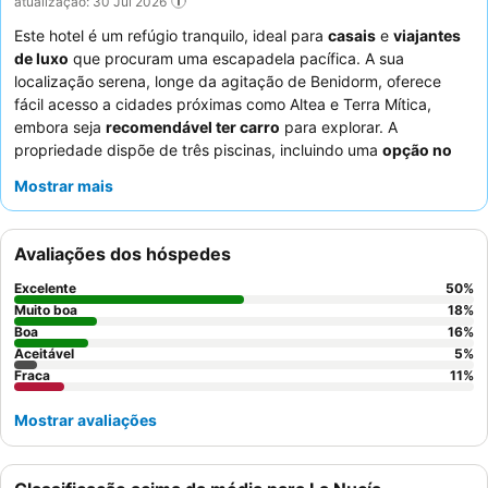
atualização: 30 Jul 2026
Este hotel é um refúgio tranquilo, ideal para
casais
e
viajantes
de luxo
que procuram uma escapadela pacífica. A sua
localização serena, longe da agitação de Benidorm, oferece
fácil acesso a cidades próximas como Altea e Terra Mítica,
embora seja
recomendável ter carro
para explorar. A
propriedade dispõe de três piscinas, incluindo uma
opção no
último piso
, proporcionando bastante espaço para relaxar. Os
Mostrar mais
hóspedes elogiam consistentemente o
staff simpático e
atencioso
e o buffet de pequeno-almoço variado e de alta
qualidade. Para uma experiência melhorada, considere reservar
Avaliações dos hóspedes
uma suite júnior pela sua disposição generosa e terraço privado.
Excelente
50
%
Muito boa
18
%
Boa
16
%
Aceitável
5
%
Fraca
11
%
Mostrar avaliações