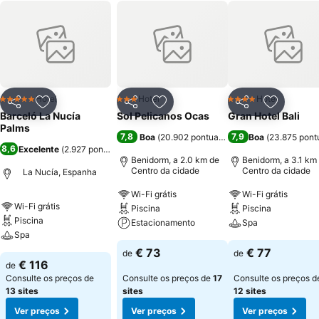
Hotel
Hotel
Hotel
5 Estrelas
3 Estrelas
4 Estrelas
Partilhar
Adicionar aos favoritos
Partilhar
Adicionar aos favoritos
Partilhar
Adicionar
Barceló La Nucía
Sol Pelicanos Ocas
Gran Hotel Bali
Palms
7,8
7,9
Boa
(
20.902 pontuações
)
Boa
(
23.875 pont
8,6
Excelente
(
2.927 pontuações
)
Benidorm, a 2.0 km de
Benidorm, a 3.1 km
Centro da cidade
Centro da cidade
La Nucía, Espanha
Wi-Fi grátis
Wi-Fi grátis
Wi-Fi grátis
Piscina
Piscina
Piscina
Estacionamento
Spa
Spa
€ 73
€ 77
de
de
€ 116
de
Consulte os preços de
Consulte os preços de
17
Consulte os preços d
13 sites
sites
12 sites
Ver preços
Ver preços
Ver preços