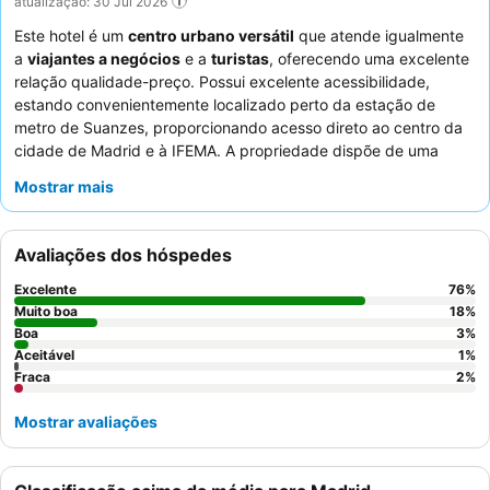
atualização: 30 Jul 2026
Este hotel é um
centro urbano versátil
que atende igualmente
a
viajantes a negócios
e a
turistas
, oferecendo uma excelente
relação qualidade-preço. Possui excelente acessibilidade,
estando convenientemente localizado perto da estação de
metro de Suanzes, proporcionando acesso direto ao centro da
cidade de Madrid e à IFEMA. A propriedade dispõe de uma
relaxante
piscina
com espreguiçadeiras e um minijardim,
Mostrar mais
perfeito para descontrair após um dia de exploração ou
reuniões. Os hóspedes elogiam consistentemente o
staff e o
serviço
pela sua simpatia e profissionalismo, e o pequeno-
Avaliações dos hóspedes
almoço externo num café próximo é destacado pela sua
qualidade e serviço amigável. Para uma estadia mais tranquila,
Excelente
76
%
os hóspedes são aconselhados a escolher um quarto virado
Muito boa
18
%
para o jardim.
Boa
3
%
Aceitável
1
%
Fraca
2
%
Mostrar avaliações