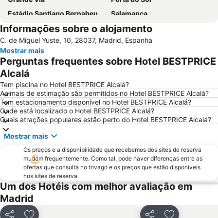
Estádio Santiago Bernabeu
Salamanca
Informações sobre o alojamento
Atocha
Estación Sur
C. de Miguel Yuste, 10, 28037, Madrid, Espanha
Estadio Metropolitano Metro Station
Barajas
Mostrar mais
Metropolitano Metro Station
Chamartín
Perguntas frequentes sobre Hotel BESTPRICE
Estação de Atocha
Praça Central /maior
Alcalá
De Chueca
Madrid
Tem piscina no Hotel BESTPRICE Alcalá?
Animais de estimação são permitidos no Hotel BESTPRICE Alcalá?
Madrid Arena
Parque de Atracciones de Madrid
Tem estacionamento disponível no Hotel BESTPRICE Alcalá?
Onde está localizado o Hotel BESTPRICE Alcalá?
Parque Retiro
Palacio de Vistalegre
Quais atrações populares estão perto do Hotel BESTPRICE Alcalá?
Caja Mágica
Museu Nacional do Prado
Mostrar mais
Chamberí
Villaverde
Os preços e a disponibilidade que recebemos dos sites de reserva
Calle Serrano
Casino Gran Vía
mudam frequentemente. Como tal, pode haver diferenças entre as
ofertas que consulta no trivago e os preços que estão disponíveis
Praça da Espanha
San Blas
nos sites de reserva.
Praça de touros das Ventas
Ibiza
Um dos Hotéis com melhor avaliação em
Madrid
Atocha Metro Station
Sol
Carabanchel
Malasaña