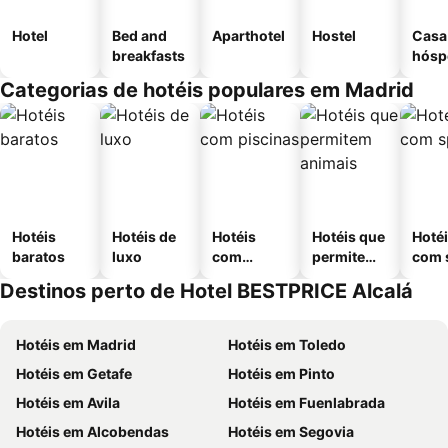
Hotel
Bed and
Aparthotel
Hostel
Casa
breakfasts
hósp
Categorias de hotéis populares em Madrid
Hotéis
Hotéis de
Hotéis
Hotéis que
Hoté
baratos
luxo
com
permitem
com 
piscinas
animais
Destinos perto de Hotel BESTPRICE Alcalá
Hotéis em Madrid
Hotéis em Toledo
Hotéis em Getafe
Hotéis em Pinto
Hotéis em Avila
Hotéis em Fuenlabrada
Hotéis em Alcobendas
Hotéis em Segovia