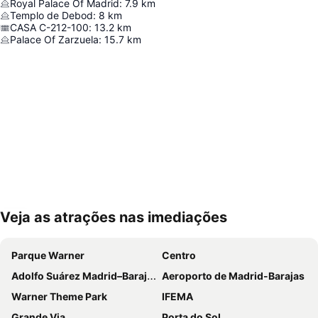
Royal Palace Of Madrid
:
7.9
km
Templo de Debod
:
8
km
CASA C-212-100
:
13.2
km
Palace Of Zarzuela
:
15.7
km
Veja as atrações nas imediações
Ampliar mapa
Parque Warner
Centro
Adolfo Suárez Madrid–Barajas Airport
Aeroporto de Madrid-Barajas
Warner Theme Park
IFEMA
Grande Via
Porta do Sol