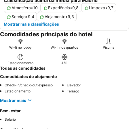
Classificação acima da média para Madrid
Atmosfera
•
10
Experiência
•
9,8
Limpeza
•
9,7
Serviço
•
9,4
Alojamento
•
9,3
Mostrar mais classificações
Comodidades principais do hotel
Wi-fi no lobby
Wi-fi nos quartos
Piscina
Estacionamento
A/C
Todas as comodidades
Comodidades do alojamento
Check-in/check-out expresso
Elevador
Estacionamento
Terraço
Mostrar mais
Bem-estar
Solário