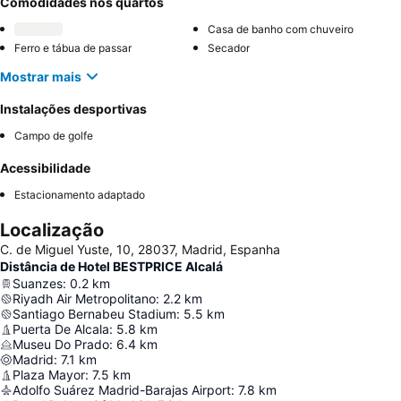
Comodidades nos quartos
Casa de banho com chuveiro
Ferro e tábua de passar
Secador
Mostrar mais
Instalações desportivas
Campo de golfe
Acessibilidade
Estacionamento adaptado
Localização
C. de Miguel Yuste, 10, 28037, Madrid, Espanha
Distância de Hotel BESTPRICE Alcalá
Suanzes
:
0.2
km
Riyadh Air Metropolitano
:
2.2
km
Santiago Bernabeu Stadium
:
5.5
km
Puerta De Alcala
:
5.8
km
Museu Do Prado
:
6.4
km
Madrid
:
7.1
km
Plaza Mayor
:
7.5
km
Adolfo Suárez Madrid-Barajas Airport
:
7.8
km