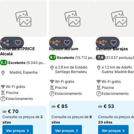
Hotel
Hotel
Hotel
1 Estrelas
4 Estrelas
4 Estrelas
Partilhar
Adicionar aos favoritos
Partilhar
Adicionar aos favoritos
Partilhar
Adicionar
Hotel BESTPRICE
Ilunion Atrium
Senator Barajas
Alcalá
8,7
7,4
Excelente
(
15.712 pontuações
(
21.037 pontuaç
)
9,3
Excelente
(
9.340 pontuações
)
a 2.8 km de Estádio
a 1.2 km de Adolfo
Santiago Bernabeu
Suárez Madrid–Bar
Madrid, Espanha
Airport
Wi-Fi grátis
Wi-Fi grátis
Wi-Fi grátis
Piscina
Piscina
Piscina
Estacionamento
Estacionamento
Estacionamento
€ 85
€ 53
de
de
€ 70
de
Consulte os preços de
2
Consulte os preços de
8
Consulte os preços d
sites
sites
20 sites
Ver preços
Ver preços
Ver preços