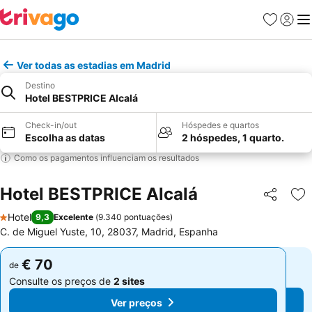
Favoritos
Iniciar
Me
Ver todas as estadias em Madrid
Destino
Hotel BESTPRICE Alcalá
Check-in/out
Hóspedes e quartos
Escolha as datas
2 hóspedes, 1 quarto.
Como os pagamentos influenciam os resultados
Hotel BESTPRICE Alcalá
Partilhar
Ad
Hotel
9,3
Excelente
(
9.340 pontuações
)
1 Estrelas
C. de Miguel Yuste, 10, 28037, Madrid, Espanha
€ 70
€ 70
de
de
Consulte os preços de
2 sites
Consulte os preços de
2 sites
Ver preços
Ver preços