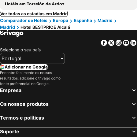
Hotéis em Torrejón de Ardoz
Ver todas as estadias em Madrid
Comparador de Hotéis
Europa
Espanha
Madrid
Madrid
Hotel BESTPRICE Alcalá
Facebook
Twitter
Insta
Yo
Selecione o seu país
Adicionar no Google
Encontre facilmente os nossos
resultados: adicione o trivago como
fonte preferencial no Google.
Empresa
Os nossos produtos
Termos e políticas
Suporte