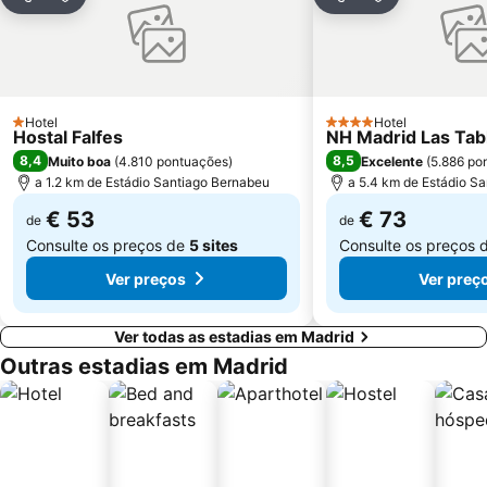
Partilhar
Adicionar aos favoritos
Partilhar
Adicionar aos
Gran Vía Metro Station
Retiro
Goya
Aeropuerto
Metropolitano Club Deportivo
Circuito del Jarama
Paseo de la Castellana
Tetuán
Hotel
Hotel
1 Estrelas
4 Estrelas
Hostal Falfes
NH Madrid Las Tab
Sol Metro Station
Centro Comercial Gran Vía de Hortaleza
8,4
8,5
Muito boa
(
4.810 pontuações
)
Excelente
(
5.886 po
Praça da Cibeles
Santiago Bernabéu Metro Station
a 1.2 km de Estádio Santiago Bernabeu
a 5.4 km de Estádio S
€ 53
€ 73
de
de
Consulte os preços de
5 sites
Consulte os preços 
Ver preços
Ver preç
Ver todas as estadias em Madrid
Outras estadias em Madrid