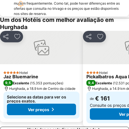
mudam frequentemente. Como tal, pode haver diferenças entre as
ofertas que consulta no trivago e os preços que estão disponíveis
nos sites de reserva.
Um dos Hotéis com melhor avaliação em
Hurghada
Partilhar
Adicionar aos favoritos
Partilhar
Adicionar aos
Hotel
Hotel
5 Estrelas
4 Estrelas
Jaz Bluemarine
Pickalbatros Aqua 
9,5
9,4
Excelente
(
15.353 pontuações
)
Excelente
(
12.531 p
Hurghada, a 18.9 km de Centro da cidade
Hurghada, a 14.9 km d
Selecione as datas para ver os
€ 161
de
preços exatos.
Consulte os preços 
Ver preços
Ver 