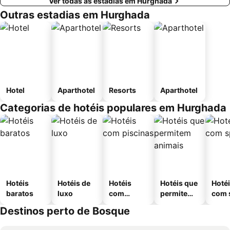
Ver todas as estadias em Hurghada
Outras estadias em Hurghada
Hotel
Aparthotel
Resorts
Aparthotel
Categorias de hotéis populares em Hurghada
Hotéis
Hotéis de
Hotéis
Hotéis que
Hoté
baratos
luxo
com
permitem
com 
piscinas
animais
Destinos perto de Bosque