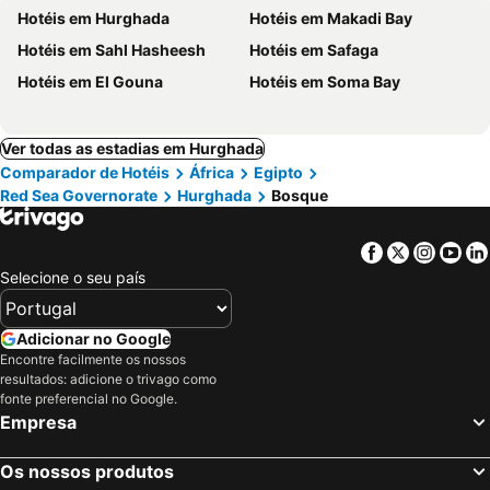
Hotéis em Hurghada
Hotéis em Makadi Bay
Hotéis em Sahl Hasheesh
Hotéis em Safaga
Hotéis em El Gouna
Hotéis em Soma Bay
Ver todas as estadias em Hurghada
Comparador de Hotéis
África
Egipto
Red Sea Governorate
Hurghada
Bosque
Facebook
Twitter
Insta
Yo
Selecione o seu país
Adicionar no Google
Encontre facilmente os nossos
resultados: adicione o trivago como
fonte preferencial no Google.
Empresa
Os nossos produtos