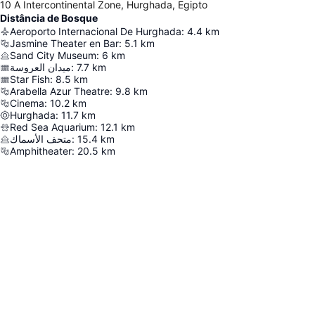
10 A Intercontinental Zone, Hurghada, Egipto
Distância de Bosque
Aeroporto Internacional De Hurghada
:
4.4
km
Jasmine Theater en Bar
:
5.1
km
Sand City Museum
:
6
km
ميدان العروسة
:
7.7
km
Star Fish
:
8.5
km
Arabella Azur Theatre
:
9.8
km
Cinema
:
10.2
km
Hurghada
:
11.7
km
Red Sea Aquarium
:
12.1
km
متحف الأسماك
:
15.4
km
Amphitheater
:
20.5
km