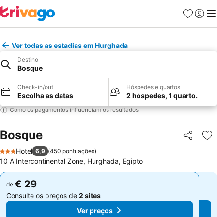
Favoritos
Iniciar
Me
Ver todas as estadias em Hurghada
Destino
Bosque
Check-in/out
Hóspedes e quartos
Escolha as datas
2 hóspedes, 1 quarto.
Como os pagamentos influenciam os resultados
Bosque
Partilhar
Ad
Hotel
6,9
(
450 pontuações
)
3 Estrelas
10 A Intercontinental Zone, Hurghada, Egipto
€ 29
€ 29
de
de
Consulte os preços de
2 sites
Consulte os preços de
2 sites
Ver preços
Ver preços