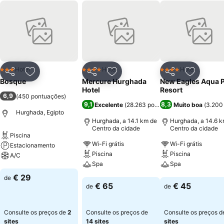
Hotel
Hotel
Hotel
3 Estrelas
4 Estrelas
4 Estrelas
Partilhar
Adicionar aos favoritos
Partilhar
Adicionar aos favoritos
Partilhar
Adicionar
Bosque
Mercure Hurghada
New Eagles Aqua 
Hotel
Resort
6,9
(
450 pontuações
)
9,1
8,3
Excelente
(
28.263 pontuações
Muito boa
)
(
3.200
Hurghada, Egipto
Hurghada, a 14.1 km de
Hurghada, a 14.6 k
Centro da cidade
Centro da cidade
Piscina
Wi-Fi grátis
Wi-Fi grátis
Estacionamento
Piscina
Piscina
A/C
Spa
Spa
Ver preços
€ 29
de
Ver preços
Ver preços
€ 65
€ 45
de
de
Consulte os preços de
2
Consulte os preços de
Consulte os preços 
sites
14 sites
sites