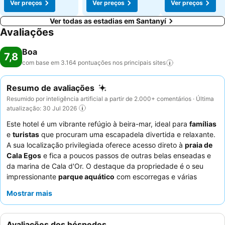
Ver preços
Ver preços
Ver preços
Ver todas as estadias em Santanyí
Avaliações
Boa
7,8
com base em 3.164 pontuações nos principais
sites
Resumo de avaliações
Resumido por inteligência artificial a partir de 2.000+ comentários · Última
atualização: 30 Jul 2026
Este hotel é um vibrante refúgio à beira-mar, ideal para
famílias
e
turistas
que procuram uma escapadela divertida e relaxante.
A sua localização privilegiada oferece acesso direto à
praia de
Cala Egos
e fica a poucos passos de outras belas enseadas e
da marina de Cala d'Or. O destaque da propriedade é o seu
impressionante
parque aquático
com escorregas e várias
piscinas, garantindo entretenimento sem fim para todas as
Mostrar mais
idades. Os hóspedes elogiam consistentemente os
funcionários e o serviço excecionais
, e o
buffet variado e
abundante
recebe grandes elogios pela sua qualidade e ofertas
Avaliações dos hóspedes