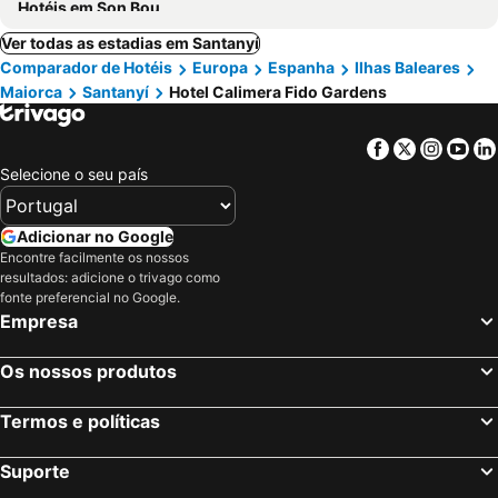
Hotéis em Son Bou
Ver todas as estadias em Santanyí
Comparador de Hotéis
Europa
Espanha
Ilhas Baleares
Maiorca
Santanyí
Hotel Calimera Fido Gardens
Facebook
Twitter
Insta
Yo
Selecione o seu país
Adicionar no Google
Encontre facilmente os nossos
resultados: adicione o trivago como
fonte preferencial no Google.
Empresa
Os nossos produtos
Termos e políticas
Suporte