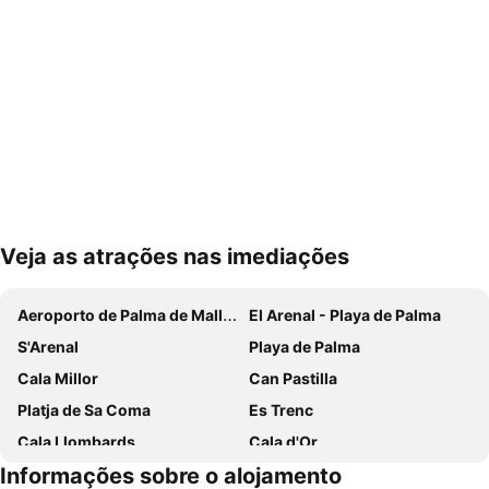
Veja as atrações nas imediações
Ampliar mapa
Aeroporto de Palma de Mallorca
El Arenal - Playa de Palma
S'Arenal
Playa de Palma
Cala Millor
Can Pastilla
Platja de Sa Coma
Es Trenc
Cala Llombards
Cala d'Or
Informações sobre o alojamento
Can Picafort
Cala Marçal