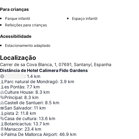
Para crianças
Parque infantil
Espaço infantil
Refeições para crianças
Acessibilidade
Estacionamento adaptado
Localização
Carrer de sa Cova Blanca, 1, 07691, Santanyí, Espanha
Distância de Hotel Calimera Fido Gardens
:
1.4
km
Parc natural de Mondragó
:
3.9
km
es Pontàs
:
7.7
km
Culture House
:
8.3
km
Principal
:
8.3
km
Castell de Santueri
:
8.5
km
San Salvador
:
11
km
pista 2
:
11.8
km
Casa de cultura
:
13.6
km
Botanicactus
:
13.7
km
Manacor
:
23.4
km
Palma De Mallorca Airport
:
46.9
km