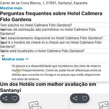
Carrer de sa Cova Blanca, 1, 07691, Santanyí, Espanha
Riu Centre Palace
Cala Antena
Mostrar mais
Parc Natural de s'Albufera de Mallorca
Cala Gran
Perguntas frequentes sobre Hotel Calimera
Cala Esmeralda
S´Illot - Cala Moreja
Fido Gardens
Placa Major
Ballonfahrt mit All in One Mallorca
Tem piscina no Hotel Calimera Fido Gardens?
Animais de estimação são permitidos no Hotel Calimera Fido
Cala Agulla
Cala Santanyi
Gardens?
Tem estacionamento disponível no Hotel Calimera Fido Gardens?
Aqualand
Les Meravelles
Qual é o horário de check-in e check-out no Hotel Calimera Fido
S´Arenal
Cala Pi' de Llucmajor
Gardens?
Onde está localizado o Hotel Calimera Fido Gardens?
Arenal de sa Canova
Playa de Cala Mondragò
Mostrar mais
Sant Jordi
Pabisa Beach Club
Os preços e a disponibilidade que recebemos dos sites de reserva
Club Marítim San Antonio de la Playa
Mega Park
mudam frequentemente. Como tal, pode haver diferenças entre as
Palma Aquarium
Ses Covetes
ofertas que consulta no trivago e os preços que estão disponíveis
nos sites de reserva.
Club Náutico Cala Ratjada
Ballermann 6
Um dos Hotéis com melhor avaliação em
RIU Center
Playa Son Baulo
Santanyí
Caló de ses Egos
Puerto Deportivo Marina de Cala d'Or
Partilhar
Adicionar aos favoritos
Partilhar
Adicionar aos
Puerto de El Arenal-Club Náutico
Cala Estància