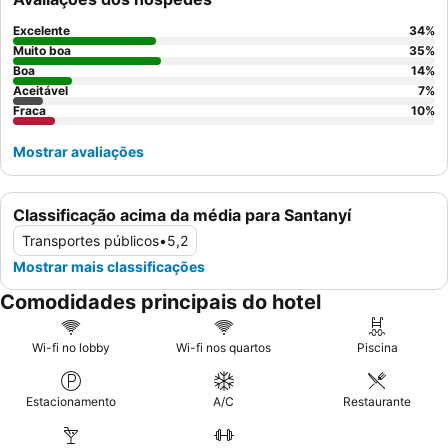
diversas. Para uma experiência mais tranquila, os hóspedes
devem considerar pedir um quarto virado para o jardim.
Excelente
34
%
Muito boa
35
%
Boa
14
%
Aceitável
7
%
Fraca
10
%
Mostrar avaliações
Classificação acima da média para Santanyí
Transportes públicos
•
5,2
Mostrar mais classificações
Comodidades principais do hotel
Wi-fi no lobby
Wi-fi nos quartos
Piscina
Estacionamento
A/C
Restaurante