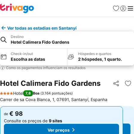
Favoritos
Iniciar
Me
Ver todas as estadias em Santanyí
Destino
Hotel Calimera Fido Gardens
Check-in/out
Hóspedes e quartos
Escolha as datas
2 hóspedes, 1 quarto.
Como os pagamentos influenciam os resultados
Hotel Calimera Fido Gardens
Partilhar
Ad
Hotel
7,8
Boa
(
3.164 pontuações
)
4 Estrelas
Carrer de sa Cova Blanca, 1, 07691, Santanyí, Espanha
€ 98
€ 98
de
de
Consulte os preços de
9 sites
Consulte os preços de
9 sites
Ver preços
Ver preços