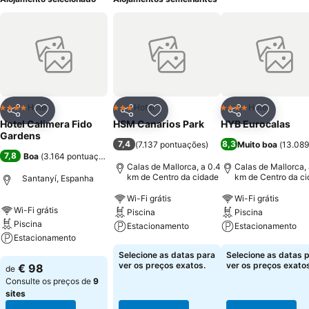
Hotel
Hotel
Hotel
4 Estrelas
3 Estrelas
4 Estrelas
Partilhar
Adicionar aos favoritos
Partilhar
Adicionar aos favoritos
Partilhar
Adicionar
Hotel Calimera Fido
HSM Canarios Park
HYB Eurocalas
Gardens
7,4
8,3
(
7.137 pontuações
)
Muito boa
(
13.089
7,8
Boa
(
3.164 pontuações
)
Calas de Mallorca, a 0.4
Calas de Mallorca, 
km de Centro da cidade
km de Centro da c
Santanyí, Espanha
Wi-Fi grátis
Wi-Fi grátis
Wi-Fi grátis
Piscina
Piscina
Piscina
Estacionamento
Estacionamento
Estacionamento
Ver preços
Ver preços
Selecione as datas para
Selecione as datas 
Ver preços
ver os preços exatos.
ver os preços exatos
€ 98
de
Consulte os preços de
9
sites