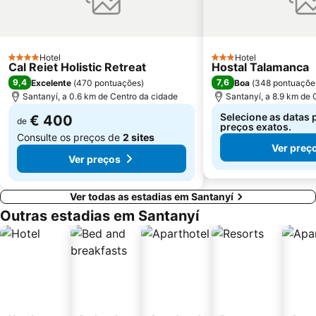
Portocristo
Platja de Canyamel
Sa Font de Sa Cala
Serra de Tramontana
Plaża Sa Torre
Cala Ferrera
Hotel
Hotel
Parque Natural de Modragó
Son Moll
4 Estrelas
3 Estrelas
Cal Reiet Holistic Retreat
Hostal Talamanca
9,4
7,6
Excelente
(
470 pontuações
)
Boa
(
348 pontuaçõe
Santanyí, a 0.6 km de Centro da cidade
Santanyí, a 8.9 km de 
Selecione as datas 
€ 400
de
preços exatos.
Consulte os preços de
2 sites
Ver preç
Ver preços
Ver todas as estadias em Santanyí
Outras estadias em Santanyí