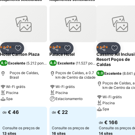
Hotel
Hotel
Hotel
4 Estrelas
4 Estrelas
4 Estrelas
Partilhar
Adicionar aos favoritos
Partilhar
Adicionar aos favoritos
Partilhar
Adicionar
Hotel Carlton Plaza
Palace Hotel
Cassino All Inclus
Resort Poços de
8,9
8,8
Excelente
(
5.212 pontuações
)
Excelente
(
11.527 pontuações
)
Caldas
Poços de Caldas,
Poços de Caldas, a 0.7
9,0
Excelente
(
8.641 
Brasil
km de Centro da cidade
Poços de Caldas, a
Wi-Fi grátis
Wi-Fi grátis
km de Centro da c
Piscina
Piscina
Wi-Fi grátis
Spa
Estacionamento
Piscina
Spa
Ver preços
Ver preços
€ 46
€ 22
de
de
Ver preços
€ 166
de
Consulte os preços de
Consulte os preços de
Consulte os preços d
13 sites
16 sites
14 sites