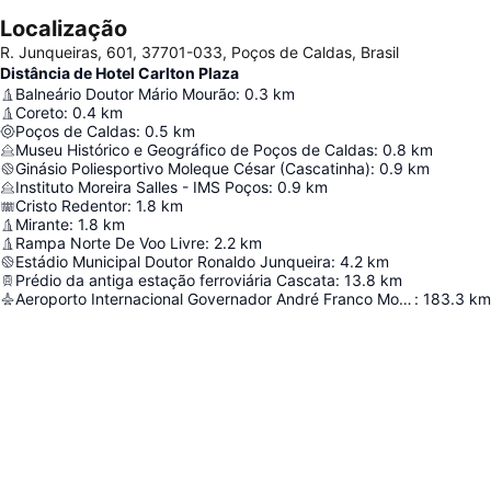
Localização
R. Junqueiras, 601, 37701-033, Poços de Caldas, Brasil
Distância de Hotel Carlton Plaza
Balneário Doutor Mário Mourão
:
0.3
km
Coreto
:
0.4
km
Poços de Caldas
:
0.5
km
Museu Histórico e Geográfico de Poços de Caldas
:
0.8
km
Ginásio Poliesportivo Moleque César (Cascatinha)
:
0.9
km
Instituto Moreira Salles - IMS Poços
:
0.9
km
Cristo Redentor
:
1.8
km
Mirante
:
1.8
km
Rampa Norte De Voo Livre
:
2.2
km
Estádio Municipal Doutor Ronaldo Junqueira
:
4.2
km
Prédio da antiga estação ferroviária Cascata
:
13.8
km
Aeroporto Internacional Governador André Franco Montoro
:
183.3
km