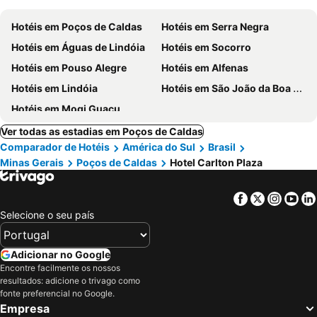
Hotéis em Poços de Caldas
Hotéis em Serra Negra
Hotéis em Águas de Lindóia
Hotéis em Socorro
Hotéis em Pouso Alegre
Hotéis em Alfenas
Hotéis em Lindóia
Hotéis em São João da Boa Vista
Hotéis em Mogi Guaçu
Ver todas as estadias em Poços de Caldas
Comparador de Hotéis
América do Sul
Brasil
Minas Gerais
Poços de Caldas
Hotel Carlton Plaza
Facebook
Twitter
Insta
Yo
Selecione o seu país
Adicionar no Google
Encontre facilmente os nossos
resultados: adicione o trivago como
fonte preferencial no Google.
Empresa