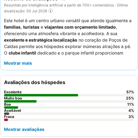
Resumido por inteligência artificial a partir de 700+ comentários · Última
atualização: 30 Jul 2026
Este hotel é um centro urbano versátil que atende igualmente a
famílias
,
turistas
e
viajantes com orçamento limitado
,
oferecendo uma atmosfera vibrante e acolhedora. A sua
excelente e estratégica localização
no coração de Poços de
Caldas permite aos hóspedes explorar inúmeras atrações a pé.
O
clube infantil
dedicado e o parque infantil proporcionam
amplo entretenimento para os hóspedes mais jovens, tornando-
Mostrar mais
o uma escolha ideal para famílias. Os hóspedes elogiam
consistentemente os
funcionários
atenciosos e o excelente
buffet de pequeno-almoço
, que apresenta uma grande
Avaliações dos hóspedes
variedade de opções, incluindo escolhas sem glúten. Para uma
experiência mais tranquila, considere solicitar um quarto virado
Excelente
57
%
para o lado oposto à rua.
Muito boa
25
%
Boa
11
%
Aceitável
4
%
Fraca
3
%
Mostrar avaliações