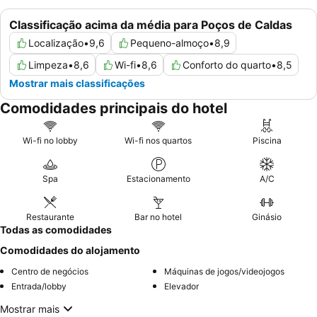
Classificação acima da média para Poços de Caldas
Localização
•
9,6
Pequeno-almoço
•
8,9
Limpeza
•
8,6
Wi-fi
•
8,6
Conforto do quarto
•
8,5
Mostrar mais classificações
Comodidades principais do hotel
Wi-fi no lobby
Wi-fi nos quartos
Piscina
Spa
Estacionamento
A/C
Restaurante
Bar no hotel
Ginásio
Todas as comodidades
Comodidades do alojamento
Centro de negócios
Máquinas de jogos/videojogos
Entrada/lobby
Elevador
Mostrar mais