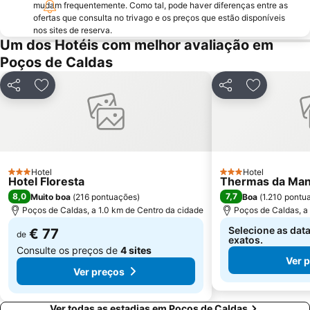
mudam frequentemente. Como tal, pode haver diferenças entre as
ofertas que consulta no trivago e os preços que estão disponíveis
nos sites de reserva.
Um dos Hotéis com melhor avaliação em
Poços de Caldas
Partilhar
Adicionar aos favoritos
Partilhar
Adicionar 
Hotel
Hotel
3 Estrelas
3 Estrelas
Hotel Floresta
Thermas da Mant
8,0
7,7
Muito boa
(
216 pontuações
)
Boa
(
1.210 pontu
Poços de Caldas, a 1.0 km de Centro da cidade
Poços de Caldas, a
Selecione as dat
€ 77
de
exatos.
Consulte os preços de
4 sites
Ver 
Ver preços
Ver todas as estadias em Poços de Caldas