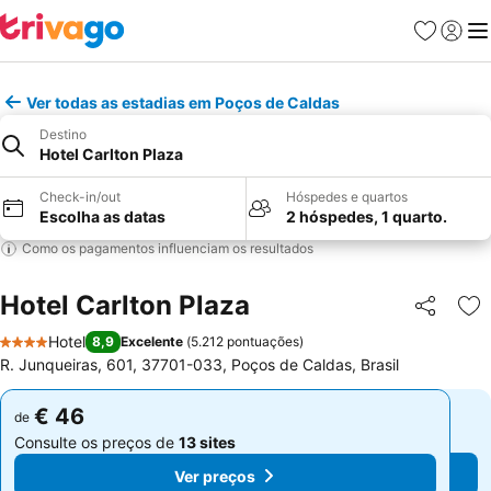
Favoritos
Iniciar
Me
Ver todas as estadias em Poços de Caldas
Destino
Hotel Carlton Plaza
Check-in/out
Hóspedes e quartos
Escolha as datas
2 hóspedes, 1 quarto.
Como os pagamentos influenciam os resultados
Hotel Carlton Plaza
Partilhar
Ad
Hotel
8,9
Excelente
(
5.212 pontuações
)
4 Estrelas
R. Junqueiras, 601, 37701-033, Poços de Caldas, Brasil
€ 46
€ 46
de
de
Consulte os preços de
13 sites
Consulte os preços de
13 sites
Ver preços
Ver preços