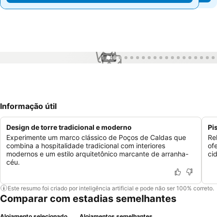
1 / 46
Informação útil
Design de torre tradicional e moderno
Pi
Experimente um marco clássico de Poços de Caldas que
Re
combina a hospitalidade tradicional com interiores
of
modernos e um estilo arquitetônico marcante de arranha-
ci
céu.
Este resumo foi criado por inteligência artificial e pode não ser 100% correto.
Comparar com estadias semelhantes
Alojamento selecionado
Alojamentos semelhantes