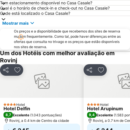
Tem estacionamento disponível no Casa Casale?
Qual é o horário de check-in e check-out no Casa Casale?
Onde está localizado o Casa Casale?
Mostrar mais
Os preços e a disponibilidade que recebemos dos sites de reserva
mudam frequentemente. Como tal, pode haver diferenças entre as
ofertas que consulta no trivago e os preços que estão disponíveis
nos sites de reserva.
Um dos Hotéis com melhor avaliação em
Rovinj
Partilhar
Adicionar aos favoritos
Partilhar
Adicionar aos
Hotel
Hotel
4 Estrelas
4 Estrelas
Hotel Delfin
Hotel Arupinum
8,7
9,4
Excelente
(
1.043 pontuações
)
Excelente
(
1.583 po
Rovinj, a 0.4 km de Centro da cidade
Rovinj, a 0.7 km de Ce