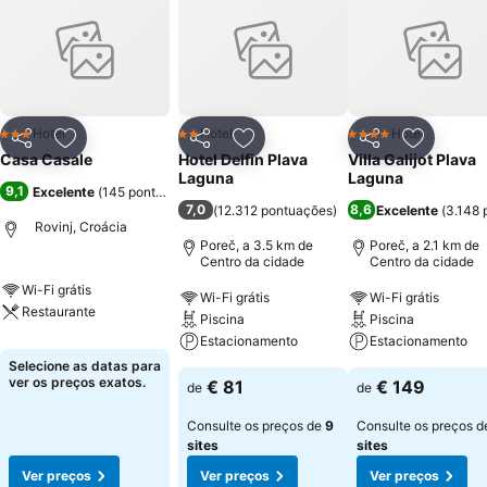
Hotel
Hotel
Hotel
3 Estrelas
2 Estrelas
4 Estrelas
Partilhar
Adicionar aos favoritos
Partilhar
Adicionar aos favoritos
Partilhar
Adicionar
Casa Casale
Hotel Delfin Plava
Villa Galijot Plava
Laguna
Laguna
9,1
Excelente
(
145 pontuações
)
7,0
8,6
(
12.312 pontuações
)
Excelente
(
3.148 
Rovinj, Croácia
Poreč, a 3.5 km de
Poreč, a 2.1 km de
Centro da cidade
Centro da cidade
Wi-Fi grátis
Wi-Fi grátis
Wi-Fi grátis
Restaurante
Piscina
Piscina
Estacionamento
Estacionamento
Selecione as datas para
ver os preços exatos.
€ 81
€ 149
de
de
Consulte os preços de
9
Consulte os preços 
sites
sites
Ver preços
Ver preços
Ver preços