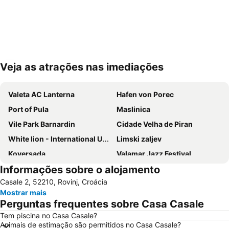
Veja as atrações nas imediações
Ampliar mapa
Valeta AC Lanterna
Hafen von Porec
Port of Pula
Maslinica
Vile Park Barnardin
Cidade Velha de Piran
White lion - International Uderwater Film and Photo Festival
Limski zaljev
Koversada
Valamar Jazz Festival
Informações sobre o alojamento
Laguna
Praia Portoroz
Casale 2, 52210, Rovinj, Croácia
Krka Strunjan
Mostrar mais
Perguntas frequentes sobre Casa Casale
Tem piscina no Casa Casale?
Animais de estimação são permitidos no Casa Casale?