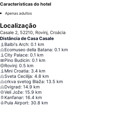
Características do hotel
Apenas adultos
Localização
Casale 2, 52210, Rovinj, Croácia
Distância de Casa Casale
Balbi's Arch
:
0.1
km
Ecomuseo della Batana
:
0.1
km
City Palace
:
0.1
km
Pino Budicin
:
0.1
km
Rovinj
:
0.5
km
Mini Croatia
:
3.4
km
Sveta Cecilija
:
4.8
km
crkva svetog Blaža
:
13.5
km
Dvigrad
:
14.9
km
Veli Jože
:
15.9
km
Kanfanar
:
16.4
km
Pula Airport
:
30.8
km