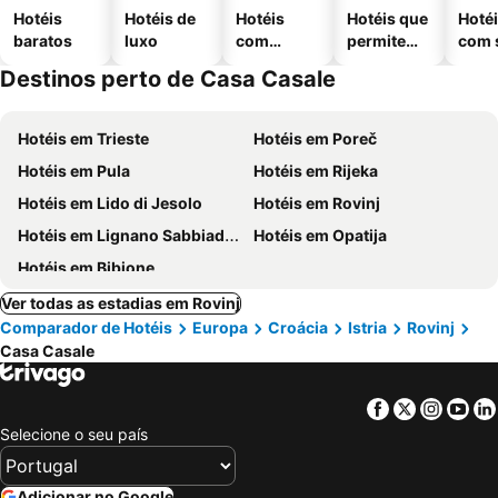
Hotéis
Hotéis de
Hotéis
Hotéis que
Hoté
baratos
luxo
com
permitem
com 
piscinas
animais
Destinos perto de Casa Casale
Hotéis em Trieste
Hotéis em Poreč
Hotéis em Pula
Hotéis em Rijeka
Hotéis em Lido di Jesolo
Hotéis em Rovinj
Hotéis em Lignano Sabbiadoro
Hotéis em Opatija
Hotéis em Bibione
Ver todas as estadias em Rovinj
Comparador de Hotéis
Europa
Croácia
Istria
Rovinj
Casa Casale
Facebook
Twitter
Insta
Yo
Selecione o seu país
Adicionar no Google