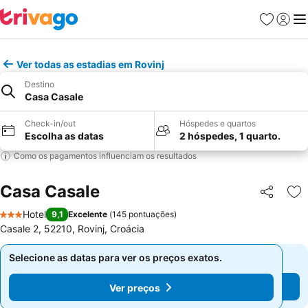
Favoritos
Iniciar
Me
Ver todas as estadias em Rovinj
Destino
Casa Casale
Check-in/out
Hóspedes e quartos
Escolha as datas
2 hóspedes, 1 quarto.
Como os pagamentos influenciam os resultados
Casa Casale
Partilhar
Ad
Hotel
9,1
Excelente
(
145 pontuações
)
3 Estrelas
Casale 2, 52210, Rovinj, Croácia
Selecione as datas para ver os preços exatos.
Selecione as datas para ver os preços exatos.
Ver preços
Ver preços