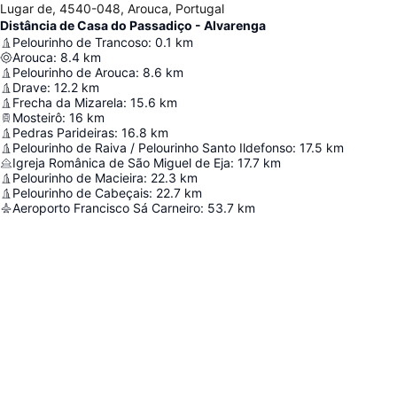
Lugar de, 4540-048, Arouca, Portugal
Distância de Casa do Passadiço - Alvarenga
Pelourinho de Trancoso
:
0.1
km
Arouca
:
8.4
km
Pelourinho de Arouca
:
8.6
km
Drave
:
12.2
km
Frecha da Mizarela
:
15.6
km
Mosteirô
:
16
km
Pedras Parideiras
:
16.8
km
Pelourinho de Raiva / Pelourinho Santo Ildefonso
:
17.5
km
Igreja Românica de São Miguel de Eja
:
17.7
km
Pelourinho de Macieira
:
22.3
km
Pelourinho de Cabeçais
:
22.7
km
Aeroporto Francisco Sá Carneiro
:
53.7
km