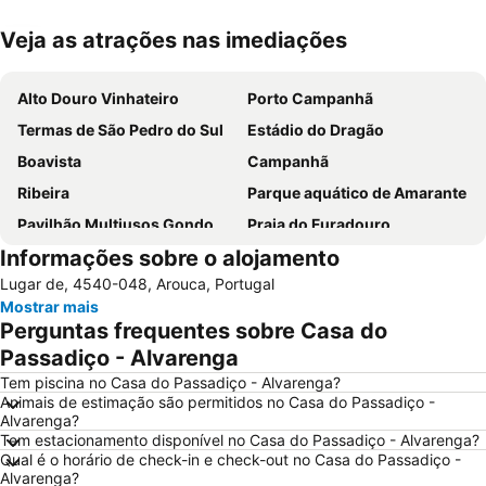
Veja as atrações nas imediações
Ampliar mapa
Alto Douro Vinhateiro
Porto Campanhã
Termas de São Pedro do Sul
Estádio do Dragão
Boavista
Campanhã
Ribeira
Parque aquático de Amarante
Pavilhão Multiusos Gondomar
Praia do Furadouro
Informações sobre o alojamento
Cais de Gaia
Igreja de Peso da Régua
Lugar de, 4540-048, Arouca, Portugal
Magikland
Pavilhão Rosa Mota
Mostrar mais
Norteshopping
Rua Santa Catarina
Perguntas frequentes sobre Casa do
Baixa
Centro Histórico do Porto
Passadiço - Alvarenga
Casa da Música
Parque & Zoo Santo Inácio
Tem piscina no Casa do Passadiço - Alvarenga?
Animais de estimação são permitidos no Casa do Passadiço -
Estação São Bento
Europarque
Alvarenga?
Tem estacionamento disponível no Casa do Passadiço - Alvarenga?
Praia da Aguda
Parque da Cidade
Qual é o horário de check-in e check-out no Casa do Passadiço -
Hotel Solverde Beach
Ponte Dom Luís I
Alvarenga?