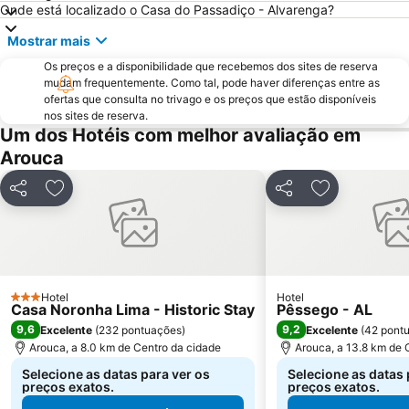
Onde está localizado o Casa do Passadiço - Alvarenga?
da Madalena
Edificio da Alfândega
Mostrar mais
Mercado do Bolhão
Aldeia Rural Preservada de Quintandona
Os preços e a disponibilidade que recebemos dos sites de reserva
Palacio do Freixo
Praia da Cortegaça
mudam frequentemente. Como tal, pode haver diferenças entre as
Montebelo Golfe
Casino de Espinho
ofertas que consulta no trivago e os preços que estão disponíveis
nos sites de reserva.
Parque do Palácio de Cristal
Arrábida Shopping
Um dos Hotéis com melhor avaliação em
Miramar
Trindade
Arouca
Sea Life Porto
Praia da Baía
Partilhar
Adicionar aos favoritos
Partilhar
Adicionar ao
Serra do Caramulo
Rua das Flores
Coliseu do Porto
Azurara Parque Aventura
Estação Ferroviária de Régua
Valadares Beach
Igreja Matriz da Lixa
Praia de Paramos
Hotel
Hotel
3 Estrelas
Casa Noronha Lima - Historic Stay
Pêssego - AL
Ponte e Torre de Ucanha
Teatro Sá da Bandeira
9,6
9,2
Excelente
(
232 pontuações
)
Excelente
(
42 pont
Arouca, a 8.0 km de Centro da cidade
Arouca, a 13.8 km de 
Selecione as datas para ver os
Selecione as datas 
preços exatos.
preços exatos.