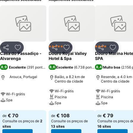
Hotel
Hotel
Hotel
5 Estrelas
4 Estrelas
Partilhar
Adicionar aos favoritos
Partilhar
Adicionar aos favoritos
Partilhar
Adicionar
Casa do Passadiço -
Douro Royal Valley
Douro Marina Hote
Alvarenga
Hotel & Spa
SPA
8,9
8,6
8,4
Excelente
(
391 pontuações
)
Excelente
(
6.738 pontuações
Muito boa
)
(
2.156
Arouca, Portugal
Baião, a 8.2 km de
Resende, a 4.0 km
Centro da cidade
Centro da cidade
Wi-Fi grátis
Wi-Fi grátis
Wi-Fi grátis
Piscina
Piscina
Spa
Spa
Spa
€ 70
€ 108
€ 79
de
de
de
Consulte os preços de
2
Consulte os preços de
Consulte os preços d
sites
13 sites
16 sites