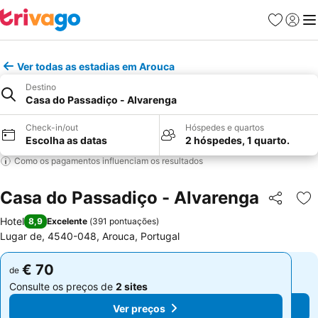
Favoritos
Iniciar
Me
Ver todas as estadias em Arouca
Destino
Casa do Passadiço - Alvarenga
Check-in/out
Hóspedes e quartos
Escolha as datas
2 hóspedes, 1 quarto.
Como os pagamentos influenciam os resultados
Casa do Passadiço - Alvarenga
Partilhar
Ad
Hotel
8,9
Excelente
(
391 pontuações
)
Lugar de, 4540-048, Arouca, Portugal
€ 70
€ 70
de
de
Consulte os preços de
2 sites
Consulte os preços de
2 sites
Ver preços
Ver preços