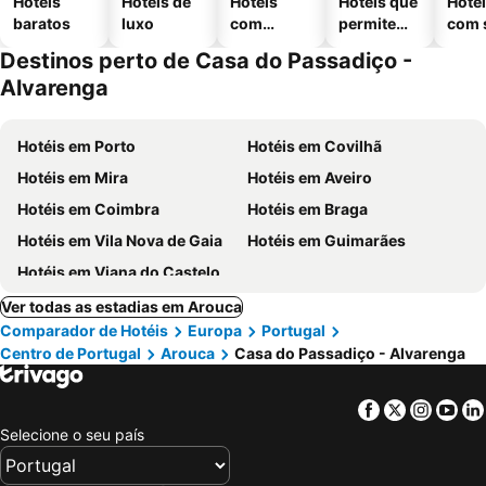
Hotéis
Hotéis de
Hotéis
Hotéis que
Hoté
baratos
luxo
com
permitem
com 
piscinas
animais
Destinos perto de Casa do Passadiço -
Alvarenga
Hotéis em Porto
Hotéis em Covilhã
Hotéis em Mira
Hotéis em Aveiro
Hotéis em Coimbra
Hotéis em Braga
Hotéis em Vila Nova de Gaia
Hotéis em Guimarães
Hotéis em Viana do Castelo
Ver todas as estadias em Arouca
Comparador de Hotéis
Europa
Portugal
Centro de Portugal
Arouca
Casa do Passadiço - Alvarenga
Facebook
Twitter
Insta
Yo
Selecione o seu país