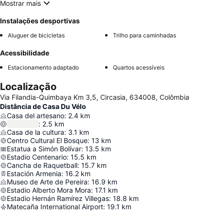
Mostrar mais
Instalações desportivas
Aluguer de bicicletas
Trilho para caminhadas
Acessibilidade
Estacionamento adaptado
Quartos acessíveis
Localização
Via Filandia-Quimbaya Km 3,5, Circasia, 634008, Colômbia
Distância de Casa Du Vélo
Casa del artesano
:
2.4
km
:
2.5
km
Casa de la cultura
:
3.1
km
Centro Cultural El Bosque
:
13
km
Estatua a Simón Bolívar
:
13.5
km
Estadio Centenario
:
15.5
km
Cancha de Raquetball
:
15.7
km
Estación Armenia
:
16.2
km
Museo de Arte de Pereira
:
16.9
km
Estadio Alberto Mora Mora
:
17.1
km
Estadio Hernán Ramírez Villegas
:
18.8
km
Matecaña International Airport
:
19.1
km