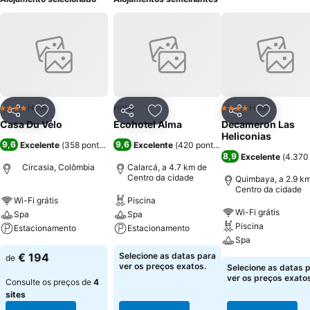
Hotel
Hotel
Hotel
4 Estrelas
4 Estrelas
Partilhar
Adicionar aos favoritos
Partilhar
Adicionar aos favoritos
Partilhar
Adicionar
Casa Du Vélo
Ecohotel Alma
Decameron Las
Heliconias
9,6
9,6
Excelente
(
358 pontuações
)
Excelente
(
420 pontuações
)
8,9
Excelente
(
4.370
Circasia, Colômbia
Calarcá, a 4.7 km de
Centro da cidade
Quimbaya, a 2.9 k
Centro da cidade
Wi-Fi grátis
Piscina
Wi-Fi grátis
Spa
Spa
Piscina
Estacionamento
Estacionamento
Spa
€ 194
Selecione as datas para
de
ver os preços exatos.
Selecione as datas 
ver os preços exatos
Consulte os preços de
4
sites