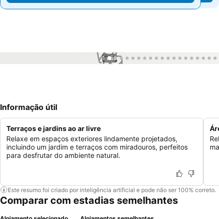
1 / 56
Informação útil
Terraços e jardins ao ar livre
Ár
Relaxe em espaços exteriores lindamente projetados,
Re
incluindo um jardim e terraços com miradouros, perfeitos
ma
para desfrutar do ambiente natural.
Este resumo foi criado por inteligência artificial e pode não ser 100% correto.
Comparar com estadias semelhantes
Alojamento selecionado
Alojamentos semelhantes