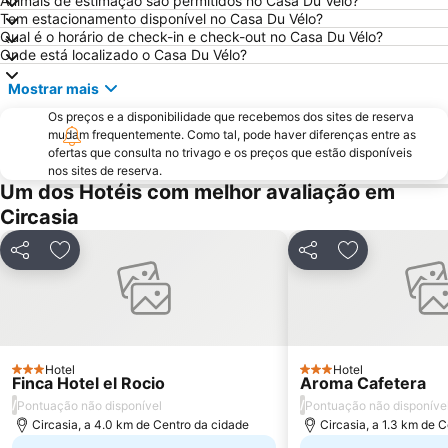
Animais de estimação são permitidos no Casa Du Vélo?
Tem estacionamento disponível no Casa Du Vélo?
Qual é o horário de check-in e check-out no Casa Du Vélo?
Onde está localizado o Casa Du Vélo?
Mostrar mais
Os preços e a disponibilidade que recebemos dos sites de reserva
mudam frequentemente. Como tal, pode haver diferenças entre as
ofertas que consulta no trivago e os preços que estão disponíveis
nos sites de reserva.
Um dos Hotéis com melhor avaliação em
Circasia
Partilhar
Adicionar aos favoritos
Partilhar
Adicionar aos
Hotel
Hotel
3 Estrelas
3 Estrelas
Finca Hotel el Rocio
Aroma Cafetera
/
/
Pontuação não disponível
Pontuação não disponíve
Circasia, a 4.0 km de Centro da cidade
Circasia, a 1.3 km de 