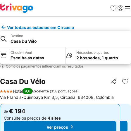
Favoritos
Iniciar
Me
Ver todas as estadias em Circasia
Destino
Casa Du Vélo
Check-in/out
Hóspedes e quartos
Escolha as datas
2 hóspedes, 1 quarto.
Como os pagamentos influenciam os resultados
Casa Du Vélo
Partilhar
Ad
Hotel
9,6
Excelente
(
358 pontuações
)
4 Estrelas
Via Filandia-Quimbaya Km 3,5, Circasia, 634008, Colômbia
€ 194
€ 194
de
de
Consulte os preços de
4 sites
Consulte os preços de
4 sites
Ver preços
Ver preços