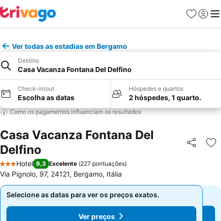
Favoritos
Iniciar
Me
Ver todas as estadias em Bergamo
Destino
Casa Vacanza Fontana Del Delfino
Check-in/out
Hóspedes e quartos
Escolha as datas
2 hóspedes, 1 quarto.
Como os pagamentos influenciam os resultados
Casa Vacanza Fontana Del
Delfino
Partilhar
Ad
Hotel
9,3
Excelente
(
227 pontuações
)
3 Estrelas
Via Pignolo, 97, 24121, Bergamo, Itália
Selecione as datas para ver os preços exatos.
Selecione as datas para ver os preços exatos.
Ver preços
Ver preços