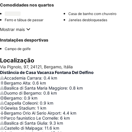
Comodidades nos quartos
Casa de banho com chuveiro
Ferro e tábua de passar
Janelas desbloqueadas
Mostrar mais
Instalações desportivas
Campo de golfe
Localização
Via Pignolo, 97, 24121, Bergamo, Itália
Distância de Casa Vacanza Fontana Del Delfino
Accademia Carrara
:
0.4
km
Bergamo Alta
:
0.6
km
Basilica di Santa Maria Maggiore
:
0.8
km
Duomo di Bergamo
:
0.8
km
Bergamo
:
0.9
km
Cappella Colleoni
:
0.9
km
Gewiss Stadium
:
1
km
Bergamo Orio Al Serio Airport
:
4.4
km
Parco faunistico Le Cornelle
:
6
km
Basilica di Santa Giulia
:
9.3
km
Castello di Malpaga
:
11.6
km