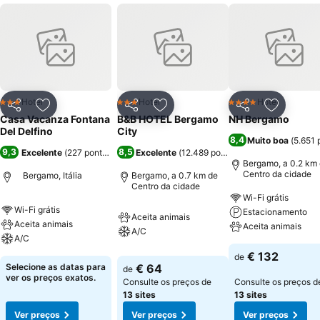
Hotel
Hotel
Hotel
3 Estrelas
3 Estrelas
4 Estrelas
Partilhar
Adicionar aos favoritos
Partilhar
Adicionar aos favoritos
Partilhar
Adicionar
Casa Vacanza Fontana
B&B HOTEL Bergamo
NH Bergamo
Del Delfino
City
8,4
Muito boa
(
5.651
9,3
8,5
Excelente
(
227 pontuações
)
Excelente
(
12.489 pontuações
)
Bergamo, a 0.2 km
Centro da cidade
Bergamo, Itália
Bergamo, a 0.7 km de
Centro da cidade
Wi-Fi grátis
Wi-Fi grátis
Estacionamento
Aceita animais
Aceita animais
Aceita animais
A/C
A/C
€ 132
de
Selecione as datas para
€ 64
de
ver os preços exatos.
Consulte os preços de
Consulte os preços d
13 sites
13 sites
Ver preços
Ver preços
Ver preços