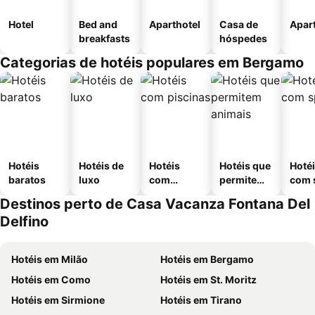
Hotel
Bed and
Aparthotel
Casa de
Apar
breakfasts
hóspedes
Categorias de hotéis populares em Bergamo
Hotéis
Hotéis de
Hotéis
Hotéis que
Hoté
baratos
luxo
com
permitem
com 
piscinas
animais
Destinos perto de Casa Vacanza Fontana Del
Delfino
Hotéis em Milão
Hotéis em Bergamo
Hotéis em Como
Hotéis em St. Moritz
Hotéis em Sirmione
Hotéis em Tirano