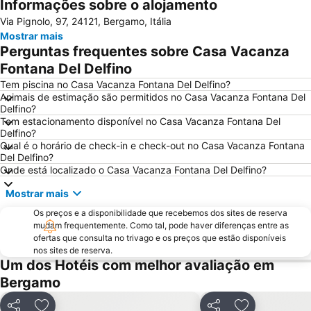
Informações sobre o alojamento
Cidade Alta de Bérgamo
Stazione di Bergamo
Via Pignolo, 97, 24121, Bergamo, Itália
Stazione Porta Garibaldi
Lampugnano Metro Station
Mostrar mais
Autodromo Nazionale Monza
Teatro alla Scala
Perguntas frequentes sobre Casa Vacanza
San Siro Stadio Metro Station
Cadorna – Triennale Metro Station
Fontana Del Delfino
Porta Romana
Porta Garibaldi
Tem piscina no Casa Vacanza Fontana Del Delfino?
Animais de estimação são permitidos no Casa Vacanza Fontana Del
Porta Venezia
Galeria Vittorio Emanuele II
Delfino?
Tem estacionamento disponível no Casa Vacanza Fontana Del
Porto Como
FieraMilano
Delfino?
Lampugnano
Museo del Duomo di Milano
Qual é o horário de check-in e check-out no Casa Vacanza Fontana
Del Delfino?
Funicolare di Città Alta
Teatro Sociale Como
Onde está localizado o Casa Vacanza Fontana Del Delfino?
Boccaleone
Garibaldi Metro Station
Mostrar mais
Teatro dal Verme
Bicocca
Os preços e a disponibilidade que recebemos dos sites de reserva
Via Montenapoleone
San Siro Ippodromo Metro Station
mudam frequentemente. Como tal, pode haver diferenças entre as
ofertas que consulta no trivago e os preços que estão disponíveis
Stazione Milano Lambrate
Castelo Sforzeco
nos sites de reserva.
Um dos Hotéis com melhor avaliação em
Porta Genova
Lago d' Iseo
Bergamo
Zara Metro Station
Bovisa
Lido di Bellagio
Lambrate