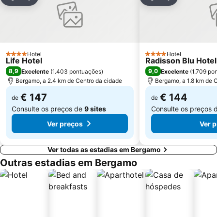
Partilhar
Adicionar aos favoritos
Partilhar
Adicionar aos
Città Studi
Porta Venezia Metro Station
Isola
Moscova Metro Station
Duomo Metro Station
Abbiategrasso Metro Station
Stazione Monza
Loreto
Hotel
Hotel
4 Estrelas
4 Estrelas
Life Hotel
Radisson Blu Hote
8,9
9,0
Excelente
(
1.403 pontuações
)
Excelente
(
1.709 po
Bergamo, a 2.4 km de Centro da cidade
Bergamo, a 1.8 km de 
€ 147
€ 144
de
de
Consulte os preços de
9 sites
Consulte os preços 
Ver preços
Ver 
Ver todas as estadias em Bergamo
Outras estadias em Bergamo