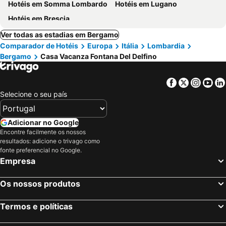
Hotéis em Somma Lombardo
Hotéis em Lugano
Hotéis em Brescia
Ver todas as estadias em Bergamo
Comparador de Hotéis
Europa
Itália
Lombardia
Bergamo
Casa Vacanza Fontana Del Delfino
Facebook
Twitter
Insta
Yo
Selecione o seu país
Adicionar no Google
Encontre facilmente os nossos
resultados: adicione o trivago como
fonte preferencial no Google.
Empresa
Os nossos produtos
Termos e políticas