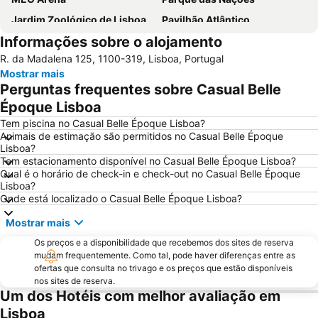
Jardim Zoológico de Lisboa
Pavilhão Atlântico
Informações sobre o alojamento
Passeio Marítimo de Algés
Benfica
R. da Madalena 125, 1100-319, Lisboa, Portugal
Baixa de Lisboa
Parque Eduardo VII
Mostrar mais
Praça de Touros de Campo Pequeno
Praia das Azenhas do Mar
Perguntas frequentes sobre Casual Belle
Estação de Caminhos de Ferro de Sete Rios
Belém
Époque Lisboa
Avenida da Liberdade
da Figueirinha
Tem piscina no Casual Belle Époque Lisboa?
Animais de estimação são permitidos no Casual Belle Époque
Marquês de Pombal
Estádio do Restelo
Lisboa?
Tem estacionamento disponível no Casual Belle Époque Lisboa?
Praia das Maçãs
Fonte da Telha
Qual é o horário de check-in e check-out no Casual Belle Époque
Praia Tróia Mar
Praia da Ericeira
Lisboa?
Onde está localizado o Casual Belle Époque Lisboa?
Parque Natural da Arrabida
Campo Grande
Mostrar mais
Lagoa de Albufeira
do Ouro Sesimbra
Os preços e a disponibilidade que recebemos dos sites de reserva
Tróia Beach
Alcântara
mudam frequentemente. Como tal, pode haver diferenças entre as
Oceanário de Lisboa
Praia da Caparica
ofertas que consulta no trivago e os preços que estão disponíveis
nos sites de reserva.
Chiado
Fundaçao Champalimaud
Um dos Hotéis com melhor avaliação em
Alvalade
Praça do Rossio
Lisboa