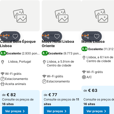
Hotel
Hotel
Hotel
4 Estrelas
3 Estrelas
3 Estrelas
Partilhar
Adicionar aos favoritos
Partilhar
Adicionar aos favoritos
Partilhar
Adicionar
Casual Belle Époque
Moov Hotel Lisboa
Ikonik Lisboa
Lisboa
Oriente
8,9
Excelente
(
11.312
8,9
8,7
Excelente
(
2.930 pontuações
Excelente
)
(
9.773 pontuações
)
Lisboa, a 6.1 km de
Centro da cidade
Lisboa, Portugal
Lisboa, a 5.9 km de
Centro da cidade
Wi-Fi grátis
Wi-Fi grátis
Wi-Fi grátis
A/C
Estacionamento
Estacionamento
Aceita animais
€ 63
de
€ 82
€ 77
de
de
Consulte os preços de
Consulte os preços de
11
Consulte os preços d
16 sites
sites
16 sites
Ver preços
Ver preços
Ver preços