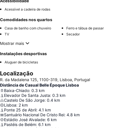
Acessibilidade
Acessível a cadeira de rodas
Comodidades nos quartos
Casa de banho com chuveiro
Ferro e tábua de passar
TV
Secador
Mostrar mais
Instalações desportivas
Aluguer de bicicletas
Localização
R. da Madalena 125, 1100-319, Lisboa, Portugal
Distância de Casual Belle Époque Lisboa
Baixa-Chiado
:
0.3
km
Elevador De Santa Justa
:
0.3
km
Castelo De São Jorge
:
0.4
km
Lisboa
:
2
km
Ponte 25 de Abril
:
4.1
km
Santuário Nacional De Cristo Rei
:
4.8
km
Estádio José Alvalade
:
6
km
Pastéis de Belém
:
6.1
km