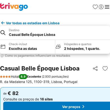
Favoritos
Iniciar
Me
Ver todas as estadias em Lisboa
Destino
Casual Belle Époque Lisboa
Check-in/out
Hóspedes e quartos
Escolha as datas
2 hóspedes, 1 quarto.
Como os pagamentos influenciam os resultados
Casual Belle Époque Lisboa
Partilhar
Ad
Hotel
8,9
Excelente
(
2.930 pontuações
)
4 Estrelas
R. da Madalena 125, 1100-319, Lisboa, Portugal
€ 82
€ 82
de
de
Consulte os preços de
16 sites
Consulte os preços de
16 sites
Ver preços
Ver preços