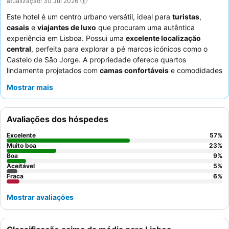
atualização: 30 Jul 2026
Este hotel é um centro urbano versátil, ideal para
turistas
,
casais
e
viajantes de luxo
que procuram uma autêntica
experiência em Lisboa. Possui uma
excelente localização
central
, perfeita para explorar a pé marcos icónicos como o
Castelo de São Jorge. A propriedade oferece quartos
lindamente projetados com
camas confortáveis
e comodidades
exclusivas, como televisões espelhadas. Os hóspedes elogiam
Mostrar mais
consistentemente os funcionários excecionais e o delicioso e
variado pequeno-almoço, que inclui
bolos e doces caseiros
.
Para uma estadia verdadeiramente memorável, considere
Avaliações dos hóspedes
reservar um quarto num andar superior para vistas ideais da
cidade.
Excelente
57
%
Muito boa
23
%
Boa
9
%
Aceitável
5
%
Fraca
6
%
Mostrar avaliações