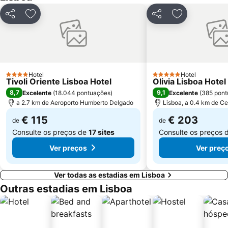
Gare do Oriente
Centro Comercial Vasco da Gama
Partilhar
Adicionar aos favoritos
Partilhar
Adicionar aos
Centro Colombo
Estádio José Alvalade
Wonderland Lisboa
Algés Beach
Lumiar
Coliseu dos Recreios
Praia da Ribeira do Cavalo
Galapinhos Beach
Hotel
Hotel
4 Estrelas
5 Estrelas
Tivoli Oriente Lisboa Hotel
Olivia Lisboa Hote
Praça do Comércio
Telheiras
8,7
9,1
Excelente
(
18.044 pontuações
)
Excelente
(
385 pont
a 2.7 km de Aeroporto Humberto Delgado
Lisboa, a 0.4 km de Ce
€ 115
€ 203
de
de
Consulte os preços de
17 sites
Consulte os preços 
Ver preços
Ver preç
Ver todas as estadias em Lisboa
Outras estadias em Lisboa