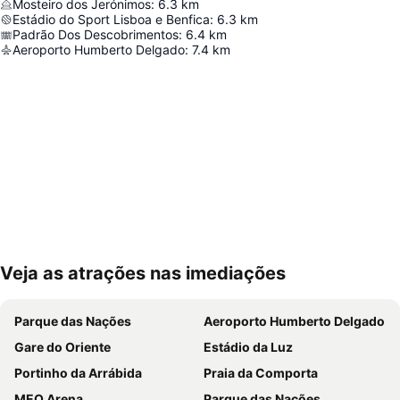
Mosteiro dos Jerónimos
:
6.3
km
Estádio do Sport Lisboa e Benfica
:
6.3
km
Padrão Dos Descobrimentos
:
6.4
km
Aeroporto Humberto Delgado
:
7.4
km
Veja as atrações nas imediações
Ampliar mapa
Parque das Nações
Aeroporto Humberto Delgado
Gare do Oriente
Estádio da Luz
Portinho da Arrábida
Praia da Comporta
MEO Arena
Parque das Nações