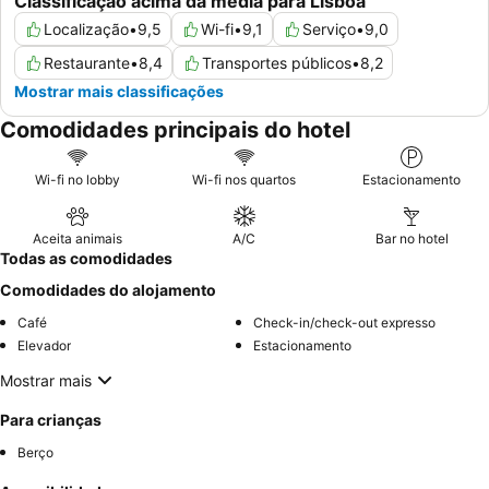
Classificação acima da média para Lisboa
Localização
•
9,5
Wi-fi
•
9,1
Serviço
•
9,0
Restaurante
•
8,4
Transportes públicos
•
8,2
Mostrar mais classificações
Comodidades principais do hotel
Wi-fi no lobby
Wi-fi nos quartos
Estacionamento
Aceita animais
A/C
Bar no hotel
Todas as comodidades
Comodidades do alojamento
Café
Check-in/check-out expresso
Elevador
Estacionamento
Mostrar mais
Para crianças
Berço