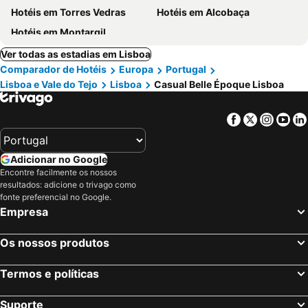
Hotéis em Torres Vedras
Hotéis em Alcobaça
Hotéis em Montargil
Ver todas as estadias em Lisboa
Comparador de Hotéis
Europa
Portugal
Lisboa e Vale do Tejo
Lisboa
Casual Belle Époque Lisboa
Facebook
Twitter
Insta
Yo
Adicionar no Google
Encontre facilmente os nossos
resultados: adicione o trivago como
fonte preferencial no Google.
Empresa
Os nossos produtos
Termos e políticas
Suporte