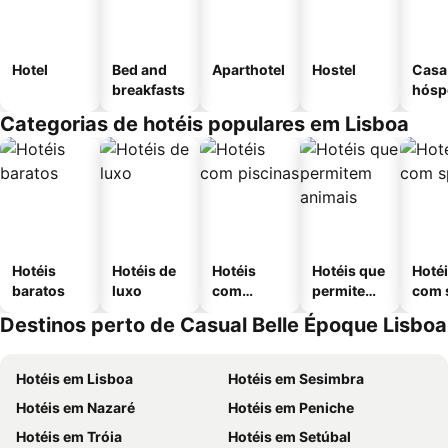
Hotel
Bed and
Aparthotel
Hostel
Casa
breakfasts
hósp
Categorias de hotéis populares em Lisboa
Hotéis
Hotéis de
Hotéis
Hotéis que
Hoté
baratos
luxo
com
permitem
com 
piscinas
animais
Destinos perto de Casual Belle Époque Lisboa
Hotéis em Lisboa
Hotéis em Sesimbra
Hotéis em Nazaré
Hotéis em Peniche
Hotéis em Tróia
Hotéis em Setúbal