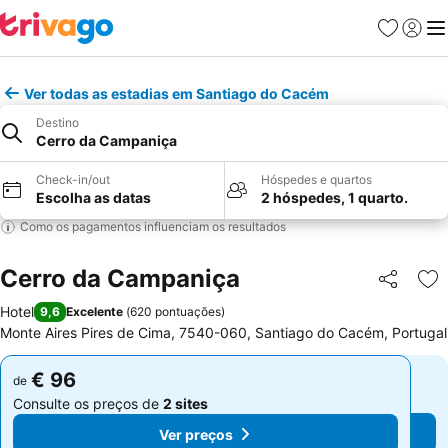
Favoritos
Iniciar
Me
Ver todas as estadias em Santiago do Cacém
Destino
Cerro da Campaniça
Check-in/out
Hóspedes e quartos
Escolha as datas
2 hóspedes, 1 quarto.
Como os pagamentos influenciam os resultados
Cerro da Campaniça
Partilhar
Ad
Hotel
9,6
Excelente
(
620 pontuações
)
Monte Aires Pires de Cima, 7540-060, Santiago do Cacém, Portugal
€ 96
€ 96
de
de
Consulte os preços de
2 sites
Consulte os preços de
2 sites
Ver preços
Ver preços