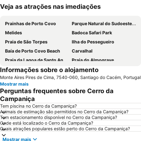
Veja as atrações nas imediações
Ampliar mapa
Prainhas de Porto Covo
Parque Natural do Sudoeste Alentejano e Costa Vicentina
Melides
Badoca Safari Park
Praia de São Torpes
Ilha do Pessegueiro
Baía de Porto Covo Beach
Carvalhal
Praia da Lagoa de Santo André
Praia do Almograve
Informações sobre o alojamento
Praia da Zambujeira do Mar
Costa de Santo André Beach
Monte Aires Pires de Cima, 7540-060, Santiago do Cacém, Portugal
Praia das Furnas
Ilha do Pessegueiro Beach
Mostrar mais
da Samoqueira
Brejos da Carregueira
Perguntas frequentes sobre Cerro da
Cascatas de Vila Nova de Milfontes
Jardim Publico de Porto Covo
Campaniça
do Malhão
Skate Park
Tem piscina no Cerro da Campaniça?
Animais de estimação são permitidos no Cerro da Campaniça?
Moinho de Vento da Longueira
Galé-Fontainhas
Tem estacionamento disponível no Cerro da Campaniça?
Onde está localizado o Cerro da Campaniça?
Vasco da Gama
Porto das Carretas
Quais atrações populares estão perto do Cerro da Campaniça?
Pego
Aberta Nova
Mostrar mais