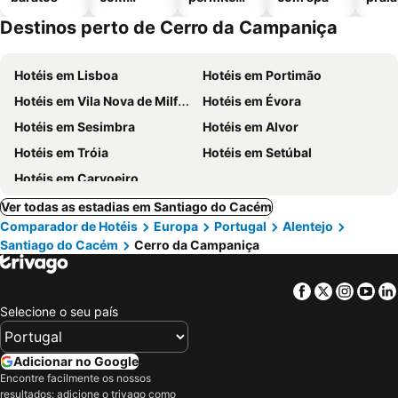
piscinas
animais
Destinos perto de Cerro da Campaniça
Hotéis em Lisboa
Hotéis em Portimão
Hotéis em Vila Nova de Milfontes
Hotéis em Évora
Hotéis em Sesimbra
Hotéis em Alvor
Hotéis em Tróia
Hotéis em Setúbal
Hotéis em Carvoeiro
Ver todas as estadias em Santiago do Cacém
Comparador de Hotéis
Europa
Portugal
Alentejo
Santiago do Cacém
Cerro da Campaniça
Facebook
Twitter
Insta
Yo
Selecione o seu país
Adicionar no Google
Encontre facilmente os nossos
resultados: adicione o trivago como