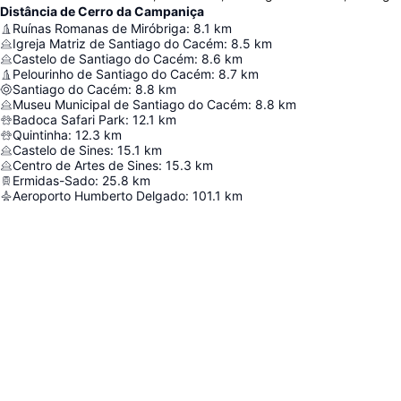
Distância de Cerro da Campaniça
Ruínas Romanas de Miróbriga
:
8.1
km
Igreja Matriz de Santiago do Cacém
:
8.5
km
Castelo de Santiago do Cacém
:
8.6
km
Pelourinho de Santiago do Cacém
:
8.7
km
Santiago do Cacém
:
8.8
km
Museu Municipal de Santiago do Cacém
:
8.8
km
Badoca Safari Park
:
12.1
km
Quintinha
:
12.3
km
Castelo de Sines
:
15.1
km
Centro de Artes de Sines
:
15.3
km
Ermidas-Sado
:
25.8
km
Aeroporto Humberto Delgado
:
101.1
km