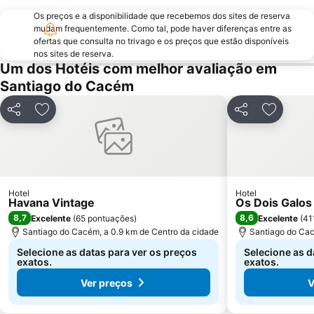
Mina de Ciência - Centro de Ciência Viva do Lousal
Reserva Natural Lagoas de Santo André e da Sancha
Os preços e a disponibilidade que recebemos dos sites de reserva
Cabo Sardão
da Amália
mudam frequentemente. Como tal, pode haver diferenças entre as
ofertas que consulta no trivago e os preços que estão disponíveis
Fonte do Cortiço Beach
Cavaleiro Beach
nos sites de reserva.
Forte de São Clemente - Milfontes
Dos Buizinhos
Um dos Hotéis com melhor avaliação em
Santiago do Cacém
Museu Mineiro de Lousal
Alteirinhos
do Farol
Igreja Matriz de Santiago do Cacém
Partilhar
Adicionar aos favoritos
Partilhar
Adiciona
Canto Mosqueiro Beach
Do Salto
Hotel
Hotel
Havana Vintage
Os Dois Galos
8,7
8,6
Excelente
(
65 pontuações
)
Excelente
(
41
Santiago do Cacém, a 0.9 km de Centro da cidade
Santiago do Cac
Selecione as datas para ver os preços
Selecione as d
exatos.
exatos.
Ver preços
V