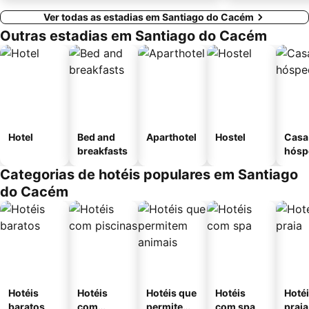
Ver todas as estadias em Santiago do Cacém
Outras estadias em Santiago do Cacém
Hotel
Bed and
Aparthotel
Hostel
Casa
breakfasts
hósp
Categorias de hotéis populares em Santiago
do Cacém
Hotéis
Hotéis
Hotéis que
Hotéis
Hotéi
baratos
com
permitem
com spa
praia