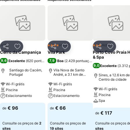
Hotel
Hotel
Hotel
4 Estrelas
3 Estrelas
Partilhar
Adicionar aos favoritos
Partilhar
Adicionar aos favoritos
Partilhar
Adicionar
Cerro da Campaniça
Vila Park
Porto Covo Praia H
& Spa
9,6
7,9
Excelente
(
620 pontuações
)
Boa
(
2.429 pontuações
)
9,0
Excelente
(
3.312 
Santiago do Cacém,
Vila Nova de Santo
Portugal
André, a 3.1 km de
Sines, a 12.6 km de
Centro da cidade
Centro da cidade
Wi-Fi grátis
Wi-Fi grátis
Wi-Fi grátis
Piscina
Piscina
Piscina
Estacionamento
Estacionamento
Spa
€ 96
€ 66
de
de
€ 117
de
Consulte os preços de
2
Consulte os preços de
Consulte os preços 
sites
19 sites
sites