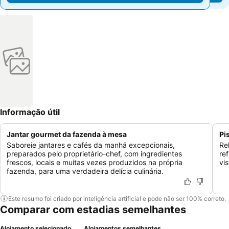
Informação útil
Jantar gourmet da fazenda à mesa
Pi
Saboreie jantares e cafés da manhã excepcionais,
Re
preparados pelo proprietário-chef, com ingredientes
re
frescos, locais e muitas vezes produzidos na própria
vi
fazenda, para uma verdadeira delícia culinária.
Este resumo foi criado por inteligência artificial e pode não ser 100% correto.
Comparar com estadias semelhantes
Alojamento selecionado
Alojamentos semelhantes