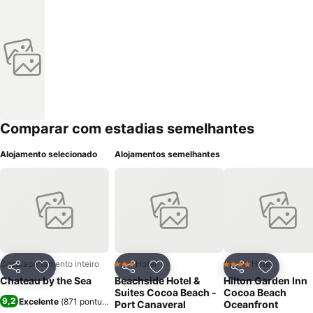
Comparar com estadias semelhantes
Alojamento selecionado
Alojamentos semelhantes
Casa/apartamento inteiro
Hotel
Hotel
3 Estrelas
4 Estrelas
Partilhar
Adicionar aos favoritos
Partilhar
Adicionar aos favoritos
Partilhar
Adicionar
Chateau by the Sea
Beachside Hotel &
Hilton Garden Inn
Suites Cocoa Beach -
Cocoa Beach
9,2
Excelente
(
871 pontuações
)
Port Canaveral
Oceanfront