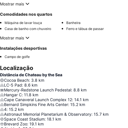
Mostrar mais
Comodidades nos quartos
Máquina de lavar louça
Banheira
Casa de banho com chuveiro
Ferro e tábua de passar
Mostrar mais
Instalações desportivas
Campo de golfe
Localização
Distância de Chateau by the Sea
Cocoa Beach
:
3.8
km
LC-5 Pad
:
8.6
km
Mercury-Redstone Launch Pedestal
:
8.8
km
Hangar C
:
11.8
km
Cape Canaveral Launch Complex 12
:
14.1
km
Bernard Simpkins Fine Arts Center
:
15.2
km
4
:
15.2
km
Astronaut Memorial Planetarium & Observatory
:
15.7
km
Space Coast Stadium
:
18.1
km
Brevard Zoo
:
19.1
km