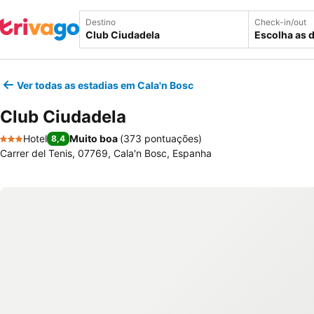
Destino
Check-in/out
Escolha as 
Ver todas as estadias em Cala'n Bosc
Club Ciudadela
Hotel
Muito boa
(
373 pontuações
)
8,4
3 Estrelas
Carrer del Tenis, 07769, Cala'n Bosc, Espanha