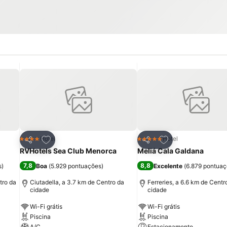
itos
Adicionar aos favoritos
Adicionar aos fav
Hotel
Hotel
4 Estrelas
5 Estrelas
Partilhar
Partilhar
RVHotels Sea Club Menorca
Meliá Cala Galdana
7,8
8,8
s
)
Boa
(
5.929 pontuações
)
Excelente
(
6.879 pontua
tro da
Ciutadella, a 3.7 km de Centro da
Ferreries, a 6.6 km de Centr
cidade
cidade
Wi-Fi grátis
Wi-Fi grátis
Piscina
Piscina
A/C
Estacionamento