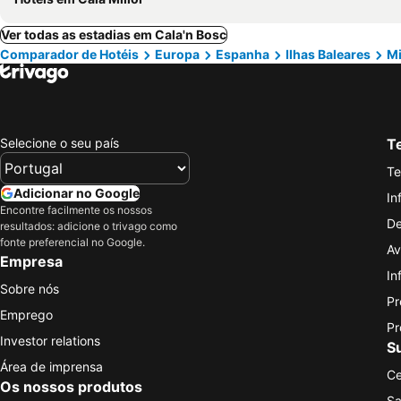
Ver todas as estadias em Cala'n Bosc
Comparador de Hotéis
Europa
Espanha
Ilhas Baleares
M
Selecione o seu país
Te
Te
Adicionar no Google
In
Encontre facilmente os nossos
De
resultados: adicione o trivago como
fonte preferencial no Google.
Av
Empresa
In
Sobre nós
Pr
Emprego
Pr
Investor relations
S
Área de imprensa
Ce
Os nossos produtos
Sa