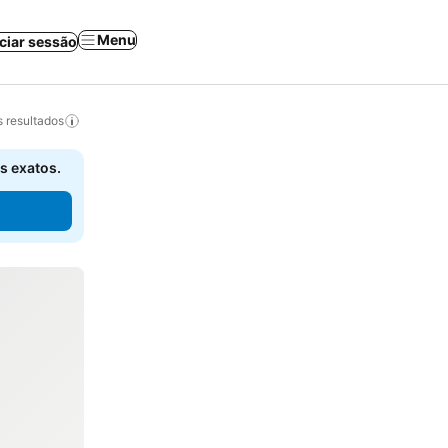
Menu
iciar sessão
 resultados
s exatos.