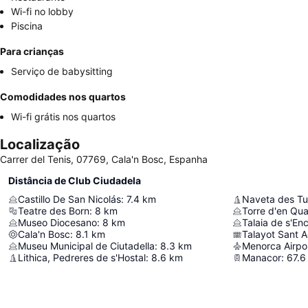
Wi-fi no lobby
Piscina
Para crianças
Serviço de babysitting
Comodidades nos quartos
Wi-fi grátis nos quartos
Localização
Carrer del Tenis, 07769, Cala'n Bosc, Espanha
Distância de Club Ciudadela
Castillo De San Nicolás
:
7.4
km
Naveta des T
Teatre des Born
:
8
km
Torre d'en Qua
Museo Diocesano
:
8
km
Talaia de s'En
Cala'n Bosc
:
8.1
km
Talayot Sant Ag
Museu Municipal de Ciutadella
:
8.3
km
Menorca Airpo
Lithica, Pedreres de s'Hostal
:
8.6
km
Manacor
:
67.6