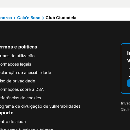
inorca
Cala'n Bosc
Club Ciudadela
rmos e políticas
I
rmos de utilização
formações legais
claração de acessibilidade
iso de privacidade
formações sobre a DSA
eferências de cookies
triva
ograma de divulgação de vulnerabilidades
Direi
uporte
ntro de ajuda
iba como funciona o trivago