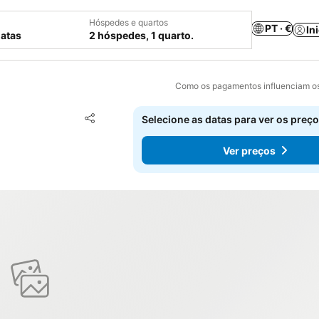
Hóspedes e quartos
PT · €
In
datas
2 hóspedes, 1 quarto.
Como os pagamentos influenciam os
Adicionar aos favoritos
Selecione as datas para ver os preço
Partilhar
Ver preços