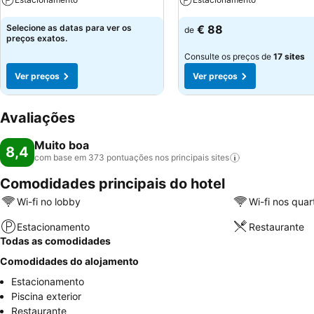
Selecione as datas para ver os
€ 88
de
preços exatos.
Consulte os preços de
17 sites
Ver preços
Ver preços
Avaliações
Muito boa
8,4
com base em 373 pontuações nos principais
sites
Comodidades principais do hotel
Wi-fi no lobby
Wi-fi nos quar
Estacionamento
Restaurante
Todas as comodidades
Comodidades do alojamento
Estacionamento
Piscina exterior
Restaurante