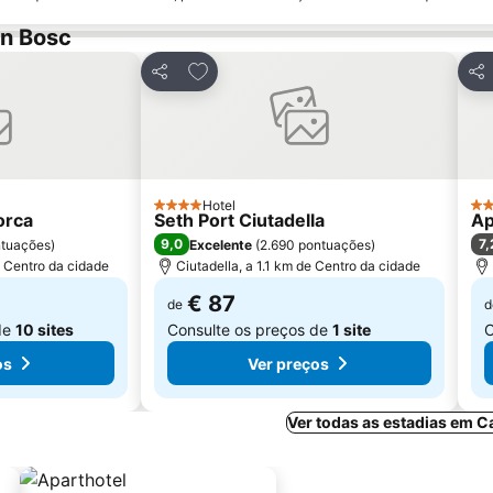
'n Bosc
avoritos
Adicionar aos favoritos
Partilhar
Par
Hotel
4 Estrelas
4 E
orca
Seth Port Ciutadella
Ap
9,0
7,
ntuações
)
Excelente
(
2.690 pontuações
)
e Centro da cidade
Ciutadella, a 1.1 km de Centro da cidade
€ 87
de
d
de
10 sites
Consulte os preços de
1 site
C
os
Ver preços
Ver todas as estadias em C