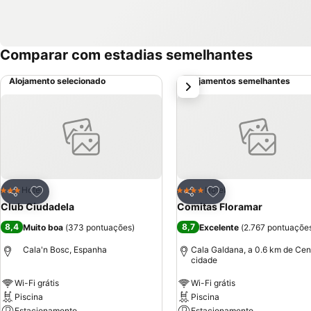
Comparar com estadias semelhantes
Alojamento selecionado
Alojamentos semelhantes
próximo
Adicionar aos favoritos
Adicionar aos favor
Hotel
Hotel
3 Estrelas
4 Estrelas
Partilhar
Partilhar
Club Ciudadela
Comitas Floramar
8,4
8,7
Muito boa
(
373 pontuações
)
Excelente
(
2.767 pontuaçõe
Cala'n Bosc, Espanha
Cala Galdana, a 0.6 km de Cen
cidade
Wi-Fi grátis
Wi-Fi grátis
Piscina
Piscina
Estacionamento
Estacionamento