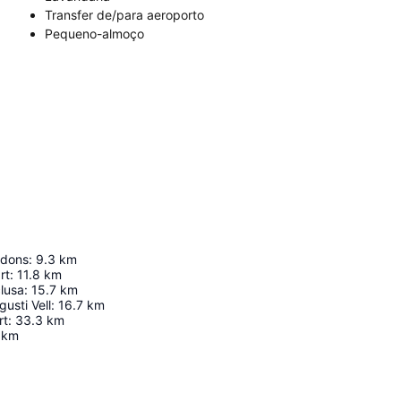
Transfer de/para aeroporto
Pequeno-almoço
udons
:
9.3
km
rt
:
11.8
km
clusa
:
15.7
km
usti Vell
:
16.7
km
rt
:
33.3
km
km