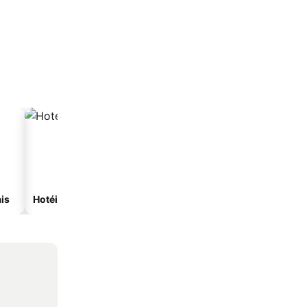
is
Hotéis com spa
Hotéis na praia