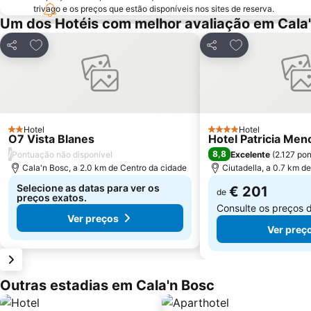
trivago e os preços que estão disponíveis nos sites de reserva.
Um dos Hotéis com melhor avaliação em Cala
Adicionar aos favoritos
Adicionar aos f
Partilhar
Partilhar
Hotel
Hotel
2 Estrelas
4 Estrelas
O7 Vista Blanes
Hotel Patricia Men
/
8,8
Pontuação não disponível
Excelente
(
2.127 po
Cala'n Bosc, a 2.0 km de Centro da cidade
Ciutadella, a 0.7 km d
Selecione as datas para ver os
€ 201
de
preços exatos.
Consulte os preços 
Ver preços
Ver preç
Outras estadias em Cala'n Bosc