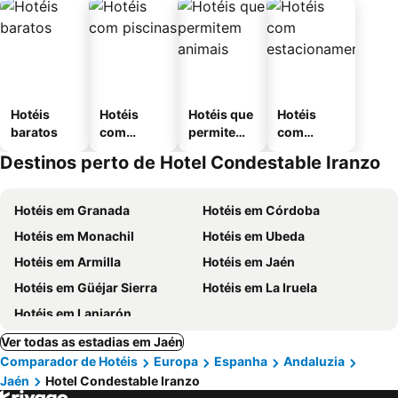
Hotéis
Hotéis
Hotéis que
Hotéis
baratos
com
permitem
com
piscinas
animais
estaciona
Destinos perto de Hotel Condestable Iranzo
mento
Hotéis em Granada
Hotéis em Córdoba
Hotéis em Monachil
Hotéis em Ubeda
Hotéis em Armilla
Hotéis em Jaén
Hotéis em Güéjar Sierra
Hotéis em La Iruela
Hotéis em Lanjarón
Ver todas as estadias em Jaén
Comparador de Hotéis
Europa
Espanha
Andaluzia
Jaén
Hotel Condestable Iranzo