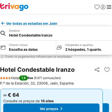
Favoritos
Iniciar
Me
Ver todas as estadias em Jaén
Destino
Hotel Condestable Iranzo
Check-in/out
Hóspedes e quartos
Escolha as datas
2 hóspedes, 1 quarto.
Como os pagamentos influenciam os resultados
Hotel Condestable Iranzo
Partilhar
Ad
Hotel
7,8
Boa
(
9.977 pontuações
)
4 Estrelas
P.º de la Estación, 32, 23008, Jaén, Espanha
€ 64
€ 64
de
de
Consulte os preços de
16 sites
Consulte os preços de
16 sites
Ver preços
Ver preços