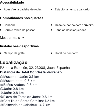
Acessibilidade
Acessível a cadeira de rodas
Estacionamento adaptado
Comodidades nos quartos
Banheira
Casa de banho com chuveiro
Ferro e tábua de passar
Janelas desbloqueadas
Mostrar mais
Instalações desportivas
Campo de golfe
Hotel de desporto
Localização
P.º de la Estación, 32, 23008, Jaén, Espanha
Distância de Hotel Condestable Iranzo
Museo de Jaén
:
0.1
km
Museo Íbero
:
0.3
km
Baños Árabes
:
0.5
km
Jaén
:
0.8
km
Jaén
:
0.8
km
Plaza de Toros de Jaén
:
0.8
km
Castillo de Santa Catalina
:
1.2
km
Balneario de Jabalcuz
:
4.7
km