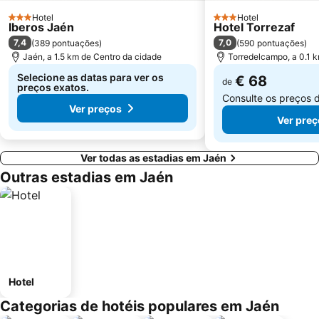
Hotel
Hotel
3 Estrelas
3 Estrelas
Iberos Jaén
Hotel Torrezaf
7,4
7,0
(
389 pontuações
)
(
590 pontuações
)
Jaén, a 1.5 km de Centro da cidade
Torredelcampo, a 0.1 
Selecione as datas para ver os
€ 68
de
preços exatos.
Consulte os preços 
Ver preços
Ver pre
Ver todas as estadias em Jaén
Outras estadias em Jaén
Hotel
Categorias de hotéis populares em Jaén