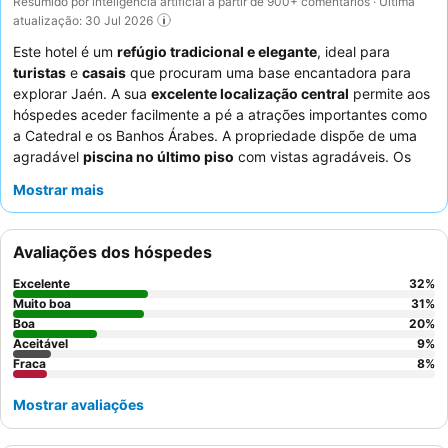
Resumido por inteligência artificial a partir de 900+ comentários · Última
atualização: 30 Jul 2026
Este hotel é um
refúgio tradicional e elegante
, ideal para
turistas
e
casais
que procuram uma base encantadora para
explorar Jaén. A sua
excelente localização central
permite aos
hóspedes aceder facilmente a pé a atrações importantes como
a Catedral e os Banhos Árabes. A propriedade dispõe de uma
agradável
piscina no último piso
com vistas agradáveis. Os
hóspedes elogiam consistentemente a
simpatia e atenção
Mostrar mais
excecionais dos funcionários
e a
grande variedade do buffet
de pequeno-almoço
. Para uma experiência mais tranquila,
considere pedir um quarto virado para o jardim para minimizar o
Avaliações dos hóspedes
ruído da discoteca no local.
Excelente
32
%
Muito boa
31
%
Boa
20
%
Aceitável
9
%
Fraca
8
%
Mostrar avaliações