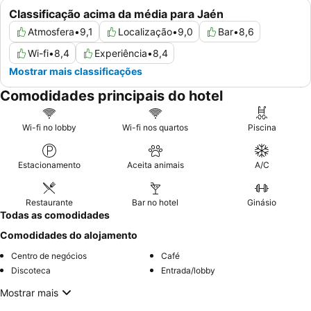
Classificação acima da média para Jaén
Atmosfera
•
9,1
Localização
•
9,0
Bar
•
8,6
Wi-fi
•
8,4
Experiência
•
8,4
Mostrar mais classificações
Comodidades principais do hotel
Wi-fi no lobby
Wi-fi nos quartos
Piscina
Estacionamento
Aceita animais
A/C
Restaurante
Bar no hotel
Ginásio
Todas as comodidades
Comodidades do alojamento
Centro de negócios
Café
Discoteca
Entrada/lobby
Mostrar mais