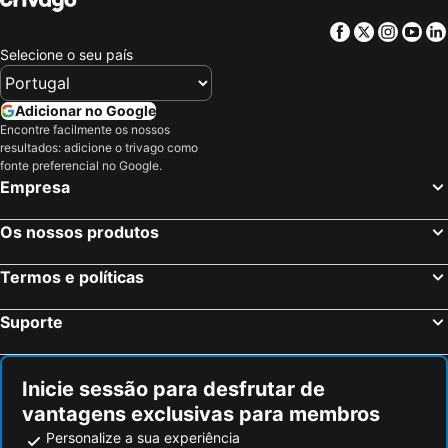
Facebook
Twitter
Insta
Yo
Selecione o seu país
Adicionar no Google
Encontre facilmente os nossos
resultados: adicione o trivago como
fonte preferencial no Google.
Empresa
Os nossos produtos
Termos e políticas
Suporte
Inicie sessão para desfrutar de
vantagens exclusivas para membros
Personalize a sua experiência