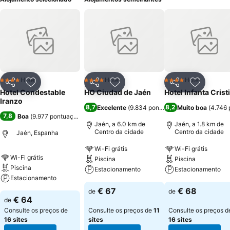
Hotel
Hotel
Hotel
4 Estrelas
4 Estrelas
4 Estrelas
Partilhar
Adicionar aos favoritos
Partilhar
Adicionar aos favoritos
Partilhar
Adicionar
Hotel Condestable
HO Ciudad de Jaén
Hotel Infanta Crist
Iranzo
8,7
8,2
Excelente
(
9.834 pontuações
Muito boa
)
(
4.746 
7,8
Boa
(
9.977 pontuações
)
Jaén, a 6.0 km de
Jaén, a 1.8 km de
Centro da cidade
Centro da cidade
Jaén, Espanha
Wi-Fi grátis
Wi-Fi grátis
Wi-Fi grátis
Piscina
Piscina
Piscina
Estacionamento
Estacionamento
Estacionamento
€ 67
€ 68
de
de
€ 64
de
Consulte os preços de
Consulte os preços de
11
Consulte os preços d
16 sites
sites
16 sites