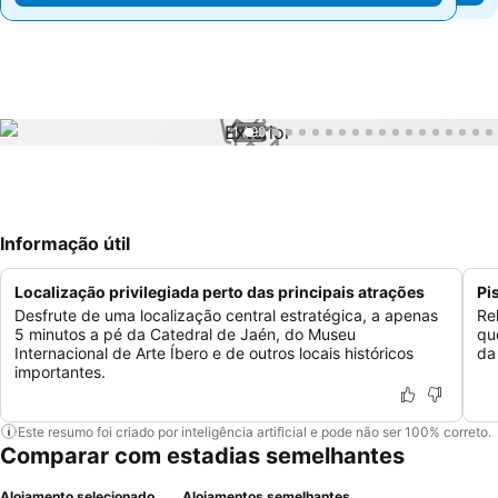
1 / 99
Informação útil
Localização privilegiada perto das principais atrações
Pi
Desfrute de uma localização central estratégica, a apenas
Re
5 minutos a pé da Catedral de Jaén, do Museu
qu
Internacional de Arte Íbero e de outros locais históricos
da
importantes.
Este resumo foi criado por inteligência artificial e pode não ser 100% correto.
Comparar com estadias semelhantes
Alojamento selecionado
Alojamentos semelhantes