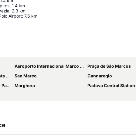
1.4
km
piros
:
1.4
km
nezia
:
2.3
km
olo Airport
:
7.6
km
Ampliar mapa
Aeroporto Internacional Marco Polo
Praça de São Marcos
ucia
San Marco
Cannaregio
dova
Marghera
Padova Central Station
ce