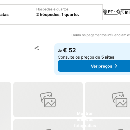
Hóspedes e quartos
PT · €
In
datas
2 hóspedes, 1 quarto.
Como os pagamentos influenciam os
Adicionar aos favoritos
€ 52
de
Partilhar
Consulte os preços de
5 sites
Ver preços