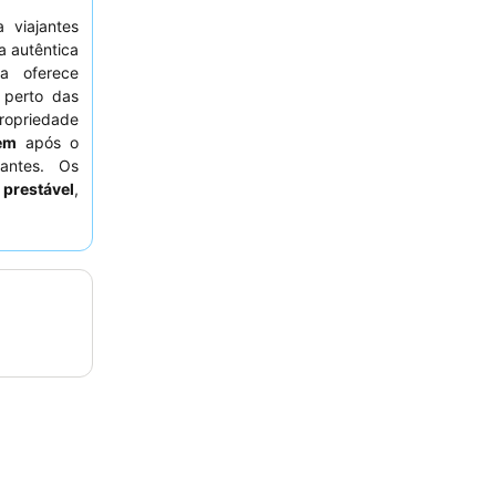
 viajantes
a autêntica
da oferece
 perto das
ropriedade
em
após o
jantes. Os
 prestável
,
com várias
e solicitar
ruído.