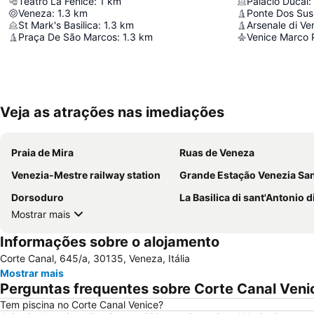
Teatro La Fenice
:
1
km
Palácio Ducal
:
Veneza
:
1.3
km
Ponte Dos Sus
St Mark's Basilica
:
1.3
km
Arsenale di Ve
Praça De São Marcos
:
1.3
km
Venice Marco P
Veja as atrações nas imediações
Praia de Mira
Ruas de Veneza
Venezia-Mestre railway station
Grande Estação Venezia Santa L
Dorsoduro
La Basilica di sant'Antonio di Pa
Mostrar mais
Informações sobre o alojamento
Corte Canal, 645/a, 30135, Veneza, Itália
Mostrar mais
Perguntas frequentes sobre Corte Canal Veni
Tem piscina no Corte Canal Venice?