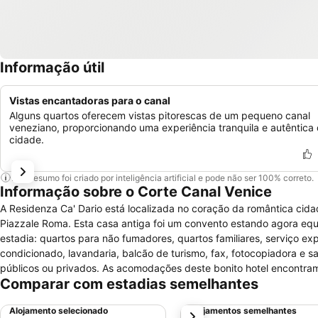
Informação útil
Vistas encantadoras para o canal
Alguns quartos oferecem vistas pitorescas de um pequeno canal
veneziano, proporcionando uma experiência tranquila e autêntica
cidade.
Este resumo foi criado por inteligência artificial e pode não ser 100% correto.
Informação sobre o Corte Canal Venice
A Residenza Ca' Dario está localizada no coração da romântica cida
Piazzale Roma. Esta casa antiga foi um convento estando agora eq
estadia: quartos para não fumadores, quartos familiares, serviço e
condicionado, lavandaria, balcão de turismo, fax, fotocopiadora e 
públicos ou privados. As acomodações deste bonito hotel encontr
Comparar com estadias semelhantes
condicionado, secretária, aquecimento, casa de banho com duche, se
comodidades para fazer café ou chá, serviço de despertar ou relógi
Alojamento selecionado
Alojamentos semelhantes
próximo