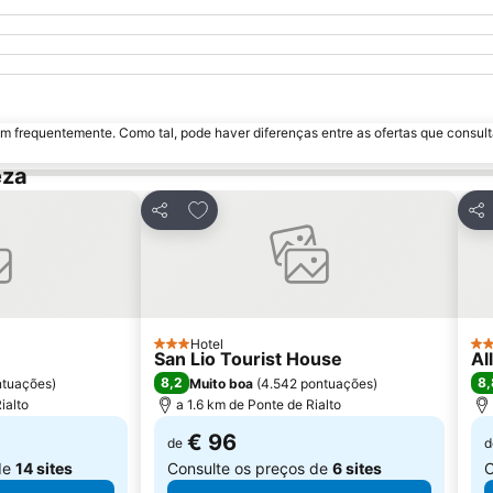
m frequentemente. Como tal, pode haver diferenças entre as ofertas que consult
eza
avoritos
Adicionar aos favoritos
Partilhar
Par
Hotel
3 Estrelas
3 E
San Lio Tourist House
Al
8,2
8,
ntuações
)
Muito boa
(
4.542 pontuações
)
ialto
a 1.6 km de Ponte de Rialto
€ 96
de
d
de
14 sites
Consulte os preços de
6 sites
C