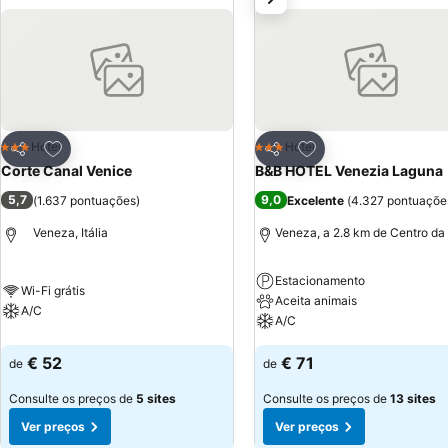
Adicionar aos favoritos
Adicionar aos favor
Hotel
Hotel
3 Estrelas
3 Estrelas
Partilhar
Partilhar
Corte Canal Venice
B&B HOTEL Venezia Laguna
5,7
9,0
(
1.637 pontuações
)
Excelente
(
4.327 pontuaçõe
Veneza, Itália
Veneza, a 2.8 km de Centro da
Estacionamento
Wi-Fi grátis
Aceita animais
A/C
A/C
€ 52
€ 71
de
de
Consulte os preços de
5 sites
Consulte os preços de
13 sites
Ver preços
Ver preços