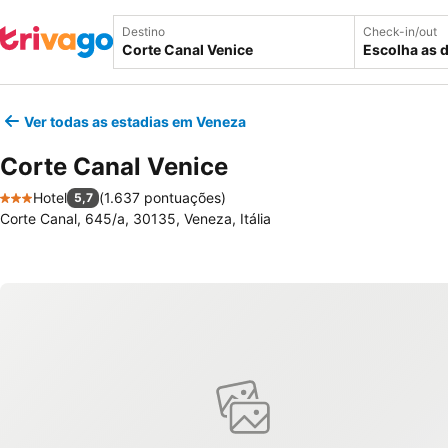
Destino
Check-in/out
Escolha as 
Ver todas as estadias em Veneza
Corte Canal Venice
Hotel
(
1.637 pontuações
)
5,7
3 Estrelas
Corte Canal, 645/a, 30135, Veneza, Itália