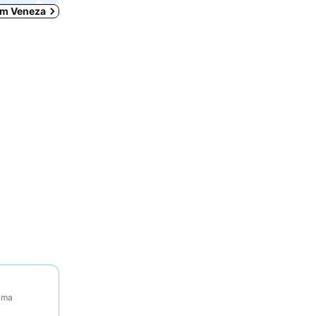
 em Veneza
tima