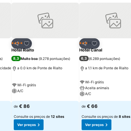
itos
Adicionar aos favoritos
Adicionar aos fav
Hotel
Hotel
4 Estrelas
3 Estrelas
Partilhar
Partilhar
Hotel Rialto
Hotel Canal
8,3
6,3
s
)
Muito boa
(
9.278 pontuações
)
(
6.289 pontuações
)
 cidade
a 0.0 km de Ponte de Rialto
a 1.1 km de Ponte de Rialto
Wi-Fi grátis
Wi-Fi grátis
Aceita animais
A/C
A/C
€ 86
€ 66
de
de
Consulte os preços de
12 sites
Consulte os preços de
8 sites
Ver preços
Ver preços