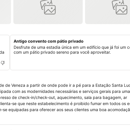
Antigo convento com pátio privado
Desfrute de uma estadia única em um edifício que já foi um 
 da
com um pátio privado sereno para você aproveitar.
de de Veneza a partir de onde pode ir a pé para a Estação Santa Luc
uipada com as modernidades necessárias e serviços gerais para um
xpresso de check-in/check-out, aquecimento, sala para bagagem, ar
salienta-se que neste estabelecimento é proibido fumar em todos os 
am-se equipadas para oferecer aos seus clientes uma boa acomodaç
cador de cabelo, produtos de higiene pessoal, televisão por satélit
o despertador.