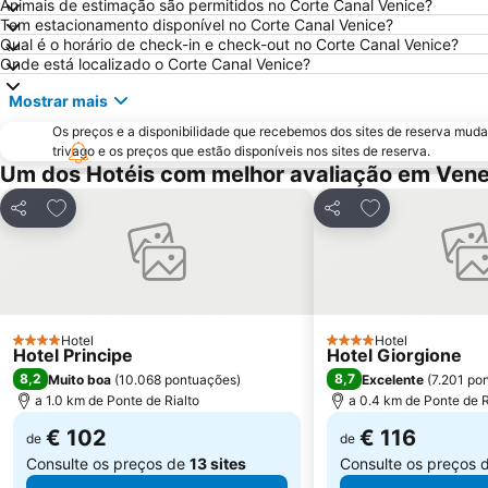
Animais de estimação são permitidos no Corte Canal Venice?
Tem estacionamento disponível no Corte Canal Venice?
Qual é o horário de check-in e check-out no Corte Canal Venice?
Onde está localizado o Corte Canal Venice?
Mostrar mais
Os preços e a disponibilidade que recebemos dos sites de reserva muda
trivago e os preços que estão disponíveis nos sites de reserva.
Um dos Hotéis com melhor avaliação em Ven
Adicionar aos favoritos
Adicionar aos f
Partilhar
Partilhar
Hotel
Hotel
4 Estrelas
4 Estrelas
Hotel Principe
Hotel Giorgione
8,2
8,7
Muito boa
(
10.068 pontuações
)
Excelente
(
7.201 po
a 1.0 km de Ponte de Rialto
a 0.4 km de Ponte de R
€ 102
€ 116
de
de
Consulte os preços de
13 sites
Consulte os preços 