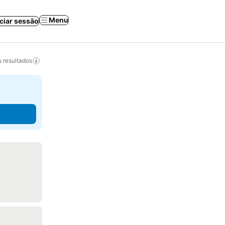
Menu
iciar sessão
 resultados