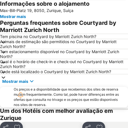
Informações sobre o alojamento
City Train
Enge
Max-Bill-Platz 19, 8050, Zurique, Suíça
Zollikon Train Station
Luzerner Fasnacht
Mostrar mais
Unterstrass
Stadthaus
Perguntas frequentes sobre Courtyard by
Lucerne Festival in Summer
Höngg
Marriott Zurich North
Langstrasse
Stadion Letzigrund
Tem piscina no Courtyard by Marriott Zurich North?
Animais de estimação são permitidos no Courtyard by Marriott
Rathaus Zürich
Altstetten
Zurich North?
Tem estacionamento disponível no Courtyard by Marriott Zurich
Rheinfall
Niederdorf und Oberdorf
North?
Opernhaus
Leimbach
Qual é o horário de check-in e check-out no Courtyard by Marriott
Zurich North?
Wipkingen
Lindenhof
Onde está localizado o Courtyard by Marriott Zurich North?
Street Parade
Seefeld
Mostrar mais
Sportbahnen Atzmännig
Verkehrshaus
Os preços e a disponibilidade que recebemos dos sites de reserva
Lake Lucerne
mudam frequentemente. Como tal, pode haver diferenças entre as
ofertas que consulta no trivago e os preços que estão disponíveis
nos sites de reserva.
Um dos Hotéis com melhor avaliação em
Zurique