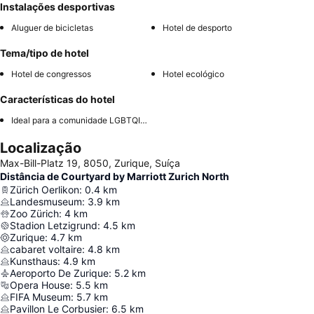
Instalações desportivas
Aluguer de bicicletas
Hotel de desporto
Tema/tipo de hotel
Hotel de congressos
Hotel ecológico
Características do hotel
Ideal para a comunidade LGBTQIA+
Localização
Max-Bill-Platz 19, 8050, Zurique, Suíça
Distância de Courtyard by Marriott Zurich North
Zürich Oerlikon
:
0.4
km
Landesmuseum
:
3.9
km
Zoo Zürich
:
4
km
Stadion Letzigrund
:
4.5
km
Zurique
:
4.7
km
cabaret voltaire
:
4.8
km
Kunsthaus
:
4.9
km
Aeroporto De Zurique
:
5.2
km
Opera House
:
5.5
km
FIFA Museum
:
5.7
km
Pavillon Le Corbusier
:
6.5
km