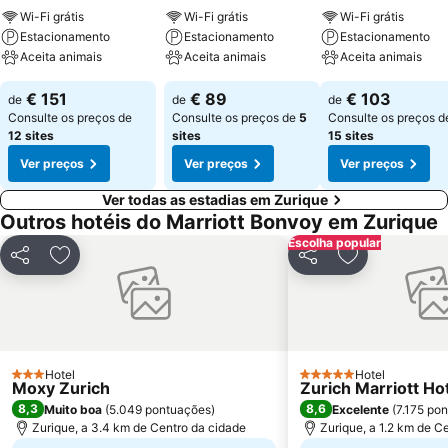
Wi-Fi grátis
Wi-Fi grátis
Wi-Fi grátis
Estacionamento
Estacionamento
Estacionamento
Aceita animais
Aceita animais
Aceita animais
€ 151
€ 89
€ 103
de
de
de
Consulte os preços de
Consulte os preços de
5
Consulte os preços d
12 sites
sites
15 sites
Ver preços
Ver preços
Ver preços
Ver todas as estadias em Zurique
Outros hotéis do Marriott Bonvoy em Zurique
Escolha popular
Partilhar
Adicionar aos favoritos
Partilhar
Adicionar aos
Hotel
Hotel
3 Estrelas
5 Estrelas
Moxy Zurich
Zurich Marriott Ho
8,3
8,6
Muito boa
(
5.049 pontuações
)
Excelente
(
7.175 po
Zurique, a 3.4 km de Centro da cidade
Zurique, a 1.2 km de C