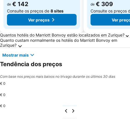
€ 142
€ 309
de
de
Consulte os preços de
8 sites
Consulte os preços 
Ver preços
Ver preç
Perguntas Frequentes sobre Zurique
Quantos hotéis do Marriott Bonvoy estão localizados em Zurique?
Quanto custam normalmente os hotéis do Marriott Bonvoy em
Zurique?
Mostrar mais
Tendência dos preços
Com base nos preços mais baixos no trivago durante os últimos 30 dias
€ 0
€ 0
€ 0