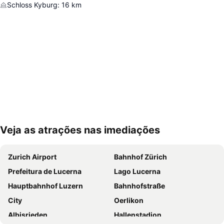
Schloss Kyburg
:
16
km
Veja as atrações nas imediações
Ampliar mapa
Zurich Airport
Bahnhof Zürich
Prefeitura de Lucerna
Lago Lucerna
Hauptbahnhof Luzern
Bahnhofstraße
City
Oerlikon
Albisrieden
Hallenstadion