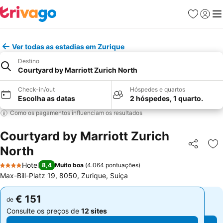
Favoritos
Iniciar
Me
Ver todas as estadias em Zurique
Destino
Courtyard by Marriott Zurich North
Check-in/out
Hóspedes e quartos
Escolha as datas
2 hóspedes, 1 quarto.
Como os pagamentos influenciam os resultados
Courtyard by Marriott Zurich
North
Partilhar
Ad
Hotel
8,4
Muito boa
(
4.064 pontuações
)
4 Estrelas
Max-Bill-Platz 19, 8050, Zurique, Suíça
€ 151
€ 151
de
de
Consulte os preços de
12 sites
Consulte os preços de
12 sites