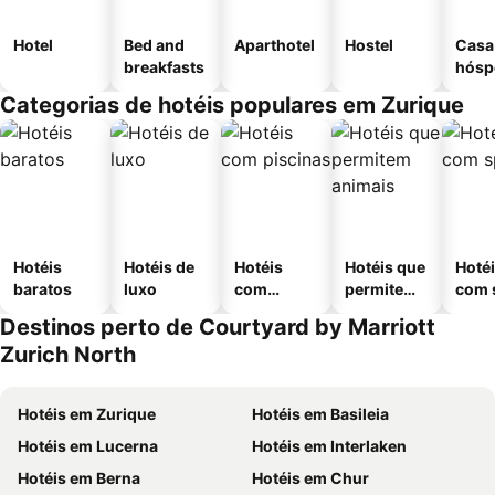
Hotel
Bed and
Aparthotel
Hostel
Casa
breakfasts
hósp
Categorias de hotéis populares em Zurique
Hotéis
Hotéis de
Hotéis
Hotéis que
Hoté
baratos
luxo
com
permitem
com 
piscinas
animais
Destinos perto de Courtyard by Marriott
Zurich North
Hotéis em Zurique
Hotéis em Basileia
Hotéis em Lucerna
Hotéis em Interlaken
Hotéis em Berna
Hotéis em Chur