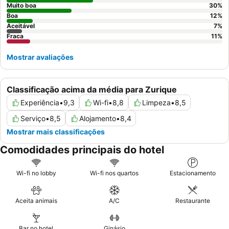
jardim.
Muito boa
30
%
Boa
12
%
Aceitável
7
%
Fraca
11
%
Mostrar avaliações
Classificação acima da média para Zurique
Experiência
•
9,3
Wi-fi
•
8,8
Limpeza
•
8,5
Serviço
•
8,5
Alojamento
•
8,4
Mostrar mais classificações
Comodidades principais do hotel
Wi-fi no lobby
Wi-fi nos quartos
Estacionamento
Aceita animais
A/C
Restaurante
Bar no hotel
Ginásio