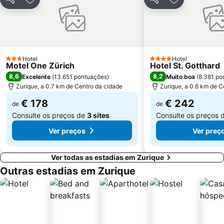
Partilhar
Adicionar aos favoritos
Partilhar
Adicionar aos
Hotel
Hotel
3 Estrelas
4 Estrelas
Motel One Zürich
Hotel St. Gotthard
8,6
8,2
Excelente
(
13.651 pontuações
)
Muito boa
(
8.381 po
Zurique, a 0.7 km de Centro da cidade
Zurique, a 0.6 km de C
€ 178
€ 242
de
de
Consulte os preços de
3 sites
Consulte os preços 
Ver preços
Ver preç
Ver todas as estadias em Zurique
Outras estadias em Zurique