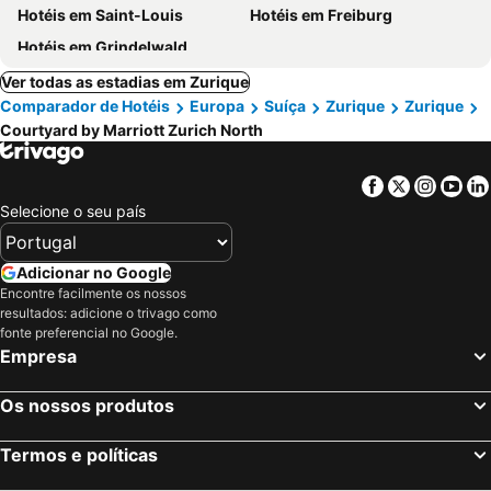
Hotéis em Saint-Louis
Hotéis em Freiburg
Hotéis em Grindelwald
Ver todas as estadias em Zurique
Comparador de Hotéis
Europa
Suíça
Zurique
Zurique
Courtyard by Marriott Zurich North
Facebook
Twitter
Insta
Yo
Selecione o seu país
Adicionar no Google
Encontre facilmente os nossos
resultados: adicione o trivago como
fonte preferencial no Google.
Empresa
Os nossos produtos
Termos e políticas