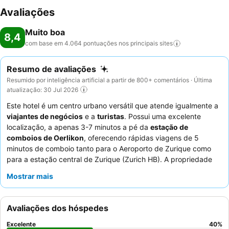
Avaliações
Muito boa
8,4
com base em 4.064 pontuações nos principais
sites
Resumo de avaliações
Resumido por inteligência artificial a partir de 800+ comentários · Última
atualização: 30 Jul 2026
Este hotel é um centro urbano versátil que atende igualmente a
viajantes de negócios
e a
turistas
. Possui uma excelente
localização, a apenas 3-7 minutos a pé da
estação de
comboios de Oerlikon
, oferecendo rápidas viagens de 5
minutos de comboio tanto para o Aeroporto de Zurique como
para a estação central de Zurique (Zurich HB). A propriedade
dispõe de um conveniente
mercado 24/7 com produtos para
Mostrar mais
levar
para necessidades imediatas. Os hóspedes elogiam
consistentemente os
funcionários
simpáticos e atenciosos, e o
restaurante do hotel é conhecido pelos seus pratos de
Avaliações dos hóspedes
qualidade, como o Schnitzel. Para uma estadia mais tranquila,
os hóspedes devem considerar pedir um quarto virado para o
Excelente
40
%