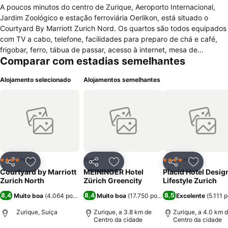
A poucos minutos do centro de Zurique, Aeroporto Internacional,
Jardim Zoológico e estação ferroviária Oerlikon, está situado o
Courtyard By Marriott Zurich Nord. Os quartos são todos equipados
com TV a cabo, telefone, facilidades para preparo de chá e café,
frigobar, ferro, tábua de passar, acesso à internet, mesa de
Comparar com estadias semelhantes
escritório, controle de temperatura e banheiro privativo com
secador de cabelo. No hotel encontram-se recepção 24h,
Alojamento selecionado
Alojamentos semelhantes
restaurante, bar, cofre, sala de bagagens, elevador, ar
condicionado, Centro de Negócios, academia, quartos para não-
fumadores e quartos com acesso à cadeira de rodas. É oferecido
café da manhã, baby-sitting, aluguel de automóveis, serviço de
câmbio, concierge, jornal diário, loja de souvenir, serviço de
engraxate e lavanderia com lavagem a seco. O uso da internet é
cobrado por dia. O estacionamento é pago. Animais de estimação
são admitidos sob custos adicionais. Crianças de até 11 anos não
Hotel
Hotel
Hotel
4 Estrelas
4 Estrelas
Partilhar
Adicionar aos favoritos
Partilhar
Adicionar aos favoritos
Partilhar
Adicionar
pagam por cama extra que já existir na acomodação. O hotel
Courtyard by Marriott
MEININGER Hotel
Placid Hotel Desig
oferece condições especiais a grupos de viajantes. O check-in vai
Zurich North
Zürich Greencity
Lifestyle Zurich
das 14h à 0h. O check-out, das 7h às 12h.
8,4
8,4
8,5
Muito boa
(
4.064 pontuações
Muito boa
)
(
17.750 pontuações
Excelente
)
(
5.111 
Zurique, Suíça
Zurique, a 3.8 km de
Zurique, a 4.0 km 
Centro da cidade
Centro da cidade