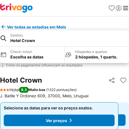
Favoritos
Iniciar
Me
Ver todas as estadias em Melo
Destino
Hotel Crown
Check-in/out
Hóspedes e quartos
Escolha as datas
2 hóspedes, 1 quarto.
Como os pagamentos influenciam os resultados
Hotel Crown
Partilhar
Ad
Hotel
8,3
Muito boa
(
1.522 pontuações
)
3 Estrelas
J. Batlle Y Ordonez 609, 37000, Melo, Uruguai
Selecione as datas para ver os preços exatos.
Selecione as datas para ver os preços exatos.
Ver preços
Ver preços