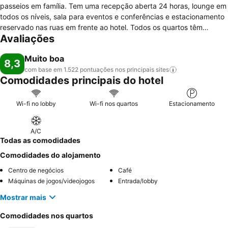
passeios em família. Tem uma recepção aberta 24 horas, lounge em
todos os níveis, sala para eventos e conferências e estacionamento
reservado nas ruas em frente ao hotel. Todos os quartos têm
Avaliações
televisão de ecrã plano, casa de banho privada com produtos de
higiene pessoal, ar condicionado e secretária. Alguns têm vista para
Muito boa
a cidade e varanda. A estadia inclui buffet de café da manhã
8,3
continental, com uma variedade de frutas, pães, bolos, geléias, mel,
com base em 1.522 pontuações nos principais
sites
Comodidades principais do hotel
queijo e presunto, sucos, iogurtes, chá, café e leite. Perto da área
de lojas, restaurantes e bares, praças e museus.
Wi-fi no lobby
Wi-fi nos quartos
Estacionamento
A/C
Todas as comodidades
Comodidades do alojamento
Centro de negócios
Café
Máquinas de jogos/videojogos
Entrada/lobby
Mostrar mais
Comodidades nos quartos