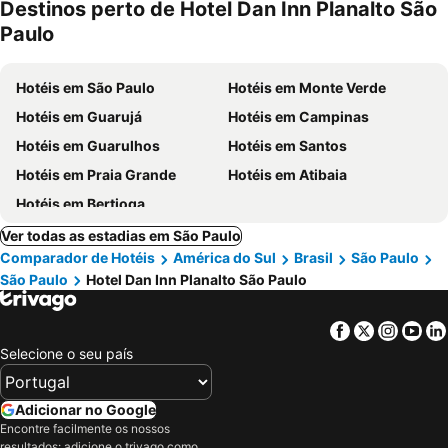
Destinos perto de Hotel Dan Inn Planalto São
Paulo
Hotéis em São Paulo
Hotéis em Monte Verde
Hotéis em Guarujá
Hotéis em Campinas
Hotéis em Guarulhos
Hotéis em Santos
Hotéis em Praia Grande
Hotéis em Atibaia
Hotéis em Bertioga
Ver todas as estadias em São Paulo
Comparador de Hotéis
América do Sul
Brasil
São Paulo
São Paulo
Hotel Dan Inn Planalto São Paulo
Facebook
Twitter
Insta
Yo
Selecione o seu país
Adicionar no Google
Encontre facilmente os nossos
resultados: adicione o trivago como