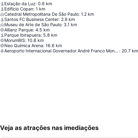
Estação da Luz
:
0.6
km
Edifício Copan
:
1
km
Catedral Metropolitana De São Paulo
:
1.2
km
Santos FC Business Center
:
2.9
km
Museu de Arte de São Paulo
:
3.1
km
Allianz Parque
:
4.5
km
Parque Ibirapuera
:
5.8
km
MorumBIS
:
10.8
km
Neo Química Arena
:
16.6
km
Aeroporto Internacional Governador André Franco Montoro
:
20.7
km
Veja as atrações nas imediações
Ampliar mapa