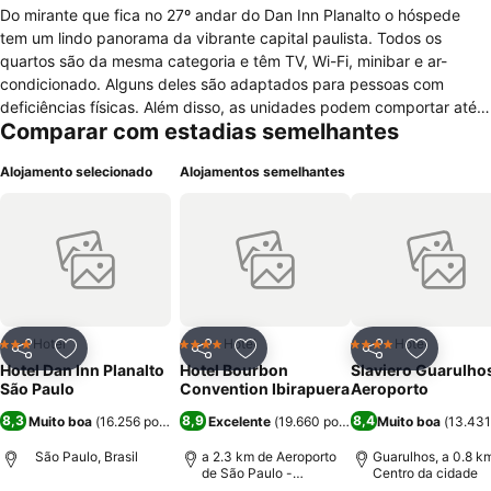
Do mirante que fica no 27º andar do Dan Inn Planalto o hóspede
tem um lindo panorama da vibrante capital paulista. Todos os
quartos são da mesma categoria e têm TV, Wi-Fi, minibar e ar-
condicionado. Alguns deles são adaptados para pessoas com
deficiências físicas. Além disso, as unidades podem comportar até
Comparar com estadias semelhantes
três hóspedes. A área de eventos recebe até 605 participantes.
Café da manhã, almoço e jantar podem ser feitos ali mesmo, seja no
Alojamento selecionado
Alojamentos semelhantes
Restaurante Sampa, no Internet Bar e Café ou com a utilização do
serviço de quarto. Menos de 100 metros separam o Dan Inn Planalto
da movimentada Avenida Ipiranga. A pé, o viajante leva cerca de
dez minutos até a Rua 25 de Março, a Praça da República, o
Theatro Municipal, a Pinacoteca do Estado e a estação de metrô
São Bento.
Hotel
Hotel
Hotel
3 Estrelas
4 Estrelas
4 Estrelas
Partilhar
Adicionar aos favoritos
Partilhar
Adicionar aos favoritos
Partilhar
Adicionar
Hotel Dan Inn Planalto
Hotel Bourbon
Slaviero Guarulho
São Paulo
Convention Ibirapuera
Aeroporto
8,3
8,9
8,4
Muito boa
(
16.256 pontuações
Excelente
)
(
19.660 pontuações
Muito boa
)
(
13.431
São Paulo, Brasil
a 2.3 km de Aeroporto
Guarulhos, a 0.8 k
de São Paulo -
Centro da cidade
Congonhas