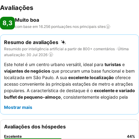
Avaliações
Muito boa
8,3
com base em 16.256 pontuações nos principais
sites
Resumo de avaliações
Resumido por inteligência artificial a partir de 800+ comentários · Última
atualização: 30 Jul 2026
Este hotel é um centro urbano versátil, ideal para
turistas
e
viajantes de negócios
que procuram uma base funcional e bem
localizada em São Paulo. A sua
excelente localização
oferece
acesso conveniente às principais estações de metro e atrações
populares. A característica de destaque é o
excelente e variado
buffet de pequeno-almoço
, consistentemente elogiado pela
sua vasta gama de opções. Os hóspedes destacam
Mostrar mais
consistentemente os
funcionários atenciosos e prestativos
e a
limpeza impecável
mantida pela equipa de limpeza. Para uma
experiência mais tranquila, os hóspedes podem considerar
Avaliações dos hóspedes
solicitar quartos longe da rua devido a preocupações ocasionais
com o ruído.
Excelente
44
%