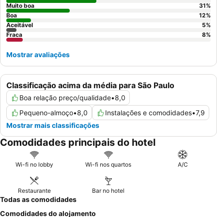
Muito boa
31
%
Boa
12
%
Aceitável
5
%
Fraca
8
%
Mostrar avaliações
Classificação acima da média para São Paulo
Boa relação preço/qualidade
•
8,0
Pequeno-almoço
•
8,0
Instalações e comodidades
•
7,9
Mostrar mais classificações
Comodidades principais do hotel
Wi-fi no lobby
Wi-fi nos quartos
A/C
Restaurante
Bar no hotel
Todas as comodidades
Comodidades do alojamento