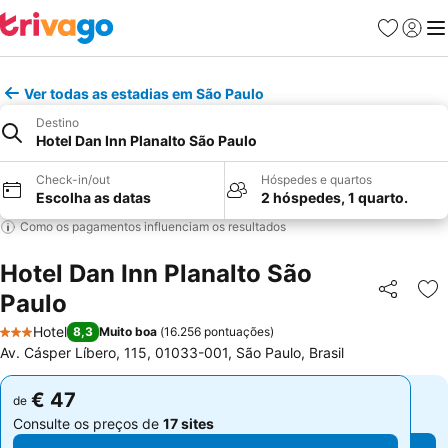
Favoritos
Iniciar
Me
Ver todas as estadias em São Paulo
Destino
Hotel Dan Inn Planalto São Paulo
Check-in/out
Hóspedes e quartos
Escolha as datas
2 hóspedes, 1 quarto.
Como os pagamentos influenciam os resultados
Hotel Dan Inn Planalto São
Paulo
Partilhar
Ad
Hotel
8,3
Muito boa
(
16.256 pontuações
)
3 Estrelas
Av. Cásper Líbero, 115, 01033-001, São Paulo, Brasil
€ 47
€ 47
de
de
Consulte os preços de
17 sites
Consulte os preços de
17 sites