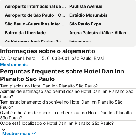
Aeroporto Internacional de São Paulo - Guarulhos
Paulista Avenue
Aeroporto de São Paulo - Congonhas
Estádio Morumbis
São Paulo–Guarulhos International Airport
São Paulo Expo
Bairro da Liberdade
Arena Palestra Itália - Allianz Parque
Autódromo José Carlos Pace-Interlagos
Ibirapuera
Informações sobre o alojamento
Ibirapuera Park
25 de Março
Av. Cásper Líbero, 115, 01033-001, São Paulo, Brasil
Anhembi Parque
WTC São Paulo
Mostrar mais
Consulado Geral dos Estados Unidos
Estádio do Pacaembu - Estádio Municipal Paulo Machado de Carvalho
Perguntas frequentes sobre Hotel Dan Inn
JK Iguatemi
Museu de Arte de São Paulo - MASP
Planalto São Paulo
Parque Villa Lobos
Rua Augusta
Tem piscina no Hotel Dan Inn Planalto São Paulo?
Animais de estimação são permitidos no Hotel Dan Inn Planalto São
Center Norte
Centro Cultural São Paulo
Paulo?
Tem estacionamento disponível no Hotel Dan Inn Planalto São
Largo do Arouche
Shopping Center Iguatemi
Paulo?
Zoológico de São Paulo
Estação da Luz
Qual é o horário de check-in e check-out no Hotel Dan Inn Planalto
São Paulo?
Arena de São Paulo - Arena Corinthians
Centro Antigo de São Paulo
Onde está localizado o Hotel Dan Inn Planalto São Paulo?
Rebouças Convention Center
São Silvestre International Race
Mostrar mais