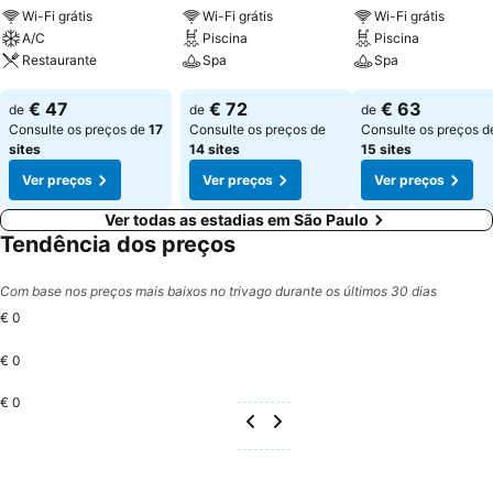
Wi-Fi grátis
Wi-Fi grátis
Wi-Fi grátis
A/C
Piscina
Piscina
Restaurante
Spa
Spa
Ver preços
Ver preços
Ver preços
€ 47
€ 72
€ 63
de
de
de
Consulte os preços de
17
Consulte os preços de
Consulte os preços d
sites
14 sites
15 sites
Ver preços
Ver preços
Ver preços
Ver todas as estadias em São Paulo
Tendência dos preços
Com base nos preços mais baixos no trivago durante os últimos 30 dias
€ 0
€ 0
€ 0