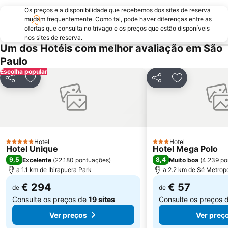
Vale do Anhangabaú
Belenzinho
Os preços e a disponibilidade que recebemos dos sites de reserva
Mercado Municipal
Book Biennal of São Paulo
mudam frequentemente. Como tal, pode haver diferenças entre as
ofertas que consulta no trivago e os preços que estão disponíveis
Jardim Botânico de São Paulo
Centro Histórico Embú das Artes
nos sites de reserva.
Um dos Hotéis com melhor avaliação em São
Formula 1 Brazilian Grand Prix
Sao Paulo Carnaval
Paulo
Museu Paulista da USP
Hair Brasil
Escolha popular
Estação Sé
Museu do Futebol
Partilhar
Adicionar aos favoritos
Partilhar
Adicionar aos
Aquário de São Paulo
Expomusic
Pinacoteca do Estado
Memorial da América Latina
Teatro Abril
Bosque Maia
Cubatão
FRANCAL - International Shoes and Accessories Fashion Fair
Hotel
Hotel
5 Estrelas
3 Estrelas
Hotel Unique
Hotel Mega Polo
9,5
8,4
Excelente
(
22.180 pontuações
)
Muito boa
(
4.239 po
a 1.1 km de Ibirapuera Park
a 2.2 km de Sé Metropo
€ 294
€ 57
de
de
Consulte os preços de
19 sites
Consulte os preços 
Ver preços
Ver preç