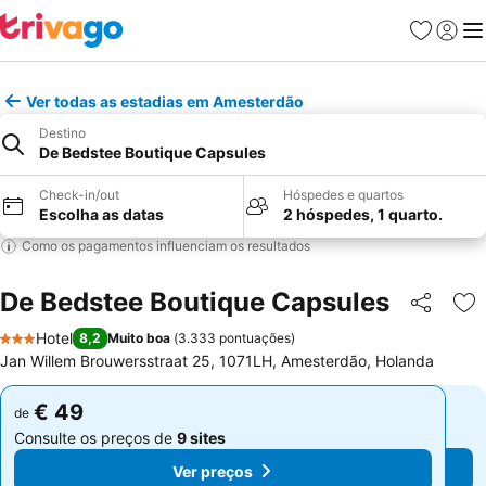
Favoritos
Iniciar
Me
Ver todas as estadias em Amesterdão
Destino
De Bedstee Boutique Capsules
Check-in/out
Hóspedes e quartos
Escolha as datas
2 hóspedes, 1 quarto.
Como os pagamentos influenciam os resultados
De Bedstee Boutique Capsules
Partilhar
Ad
Hotel
8,2
Muito boa
(
3.333 pontuações
)
3 Estrelas
Jan Willem Brouwersstraat 25, 1071LH, Amesterdão, Holanda
€ 49
€ 49
de
de
Consulte os preços de
9 sites
Consulte os preços de
9 sites
Ver preços
Ver preços