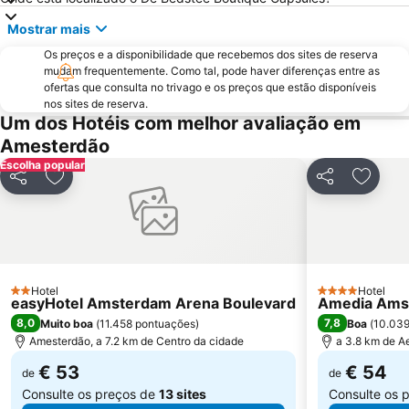
Amstel Metro Station
Noord
Mostrar mais
Zandvoort Beach
Oud-West
Os preços e a disponibilidade que recebemos dos sites de reserva
Oost
Bijlmer ArenA Metro Station
mudam frequentemente. Como tal, pode haver diferenças entre as
Zaanse Schans
Vondelpark
ofertas que consulta no trivago e os preços que estão disponíveis
nos sites de reserva.
Mercado das flores
Haarlemmerstraat
Um dos Hotéis com melhor avaliação em
De Wallen - o Bairro da Luz Vermelha
Geuzenveld-Slotermeer
Amesterdão
Zuidoost
Museu Rijks
Escolha popular
Partilhar
Adicionar aos favoritos
Partilhar
Adicio
Paradiso
AFAS Live
Heineken Experience
Rembrandtplein
Zuid Metro Station
Sloterdijk Metro Station
Madurodam
Hoofddorp center
Hotel
Hotel
Bloemencorso Bollenstreek
Museumplein
2 Estrelas
4 Estrelas
easyHotel Amsterdam Arena Boulevard
Amedia Amst
8,0
7,8
Muito boa
(
11.458 pontuações
)
Boa
(
10.039
Amesterdão, a 7.2 km de Centro da cidade
a 3.8 km de A
€ 53
€ 54
de
de
Consulte os preços de
13 sites
Consulte os 