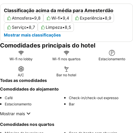
Classificação acima da média para Amesterdão
Atmosfera
•
9,8
Wi-fi
•
9,4
Experiência
•
8,9
Serviço
•
8,7
Limpeza
•
8,5
Mostrar mais classificações
Comodidades principais do hotel
Wi-fi no lobby
Wi-fi nos quartos
Estacionamento
A/C
Bar no hotel
Todas as comodidades
Comodidades do alojamento
Café
Check-in/check-out expresso
Estacionamento
Bar
Mostrar mais
Comodidades nos quartos