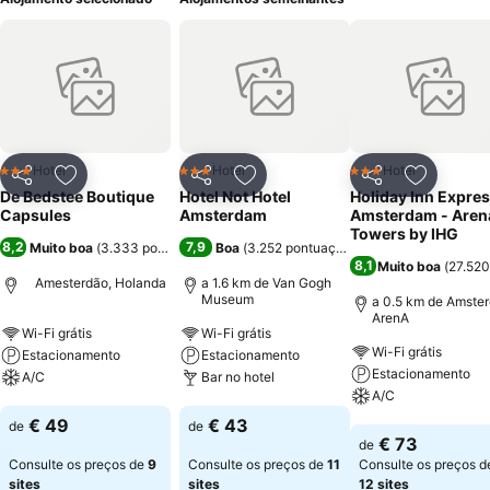
Hotel
Hotel
Hotel
3 Estrelas
3 Estrelas
3 Estrelas
Partilhar
Adicionar aos favoritos
Partilhar
Adicionar aos favoritos
Partilhar
Adicionar
De Bedstee Boutique
Hotel Not Hotel
Holiday Inn Expre
Capsules
Amsterdam
Amsterdam - Aren
Towers by IHG
8,2
7,9
Muito boa
(
3.333 pontuações
)
Boa
(
3.252 pontuações
)
8,1
Muito boa
(
27.520
Amesterdão, Holanda
a 1.6 km de Van Gogh
Museum
a 0.5 km de Amste
ArenA
Wi-Fi grátis
Wi-Fi grátis
Wi-Fi grátis
Estacionamento
Estacionamento
Estacionamento
A/C
Bar no hotel
A/C
Ver preços
Ver preços
€ 49
€ 43
de
de
Ver preços
€ 73
de
Consulte os preços de
9
Consulte os preços de
11
Consulte os preços d
sites
sites
12 sites