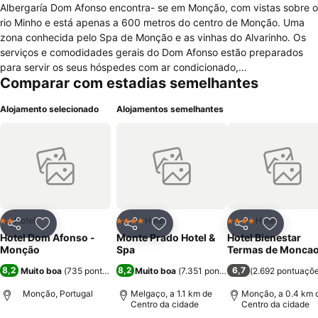
Albergaría Dom Afonso encontra- se em Monção, com vistas sobre o
rio Minho e está apenas a 600 metros do centro de Monção. Uma
zona conhecida pelo Spa de Monção e as vinhas do Alvarinho. Os
serviços e comodidades gerais do Dom Afonso estão preparados
para servir os seus hóspedes com ar condicionado,
Comparar com estadias semelhantes
aquecimento,quartos para não fumadores, quartos/comodidades
para pessoas com mobilidade condicionada, proibição de fumar em
Alojamento selecionado
Alojamentos semelhantes
todos os espaços públicos ou privados, bar, terraço e restaurante
onde serve pratos típicos do norte de Portugal e é complementado
com os vinhos do porto. Para lazer desfrute com as crianças do
parque infantil, caminhadas, andar de bicicleta, Têm também
serviços de quartos com fax/fotocopiadora e internet. As condições
que oferece para passar um noite relaxante e tranquila dispõe de ar
condicionado, casa de banho com duche ou banheira, televisão,
telefone, mini-bar e varanda.
Hotel
Hotel
Hotel
2 Estrelas
4 Estrelas
4 Estrelas
Partilhar
Adicionar aos favoritos
Partilhar
Adicionar aos favoritos
Partilhar
Adicionar
Hotel Dom Afonso -
Monte Prado Hotel &
Hotel Bienestar
Monção
Spa
Termas de Monca
8,2
8,2
6,7
Muito boa
(
735 pontuações
)
Muito boa
(
7.351 pontuações
(
)
2.692 pontuaçõ
Monção, Portugal
Melgaço, a 1.1 km de
Monção, a 0.4 km 
Centro da cidade
Centro da cidade