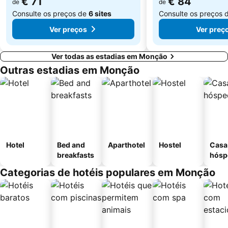
€ 71
€ 84
de
de
Consulte os preços de
6 sites
Consulte os preços 
Ver preços
Ver preç
Ver todas as estadias em Monção
Outras estadias em Monção
Hotel
Bed and
Aparthotel
Hostel
Casa
breakfasts
hósp
Categorias de hotéis populares em Monção