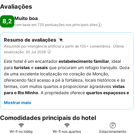
Avaliações
Muito boa
8,2
com base em 735 pontuações nos principais
sites
Resumo de avaliações
Resumido por inteligência artificial a partir de 100+ comentários · Última
atualização: 30 Jul 2026
Este hotel é um encantador
estabelecimento familiar
, ideal
para
turistas
e
casais
que procuram um refúgio tranquilo. Goza
de uma excelente localização no coração de Monção,
oferecendo fácil acesso a pé à fortaleza, locais históricos e às
termas, com muitos quartos a proporcionar agradáveis
vistas
para o Rio Minho
. A propriedade oferece
quartos espaçosos e
confortáveis
, muitos com varanda, garantindo uma estadia
Mostrar mais
relaxante. Os hóspedes elogiam consistentemente o
staff
excecionalmente simpático e atencioso, e o
buffet de pequeno-
Comodidades principais do hotel
almoço
é frequentemente destacado pela sua variedade e
qualidade. Para uma experiência mais tranquila, considere pedir
um quarto virado para o jardim.
Wi-fi no lobby
Wi-fi nos quartos
Estacionamento