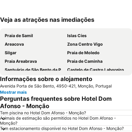
Veja as atrações nas imediações
Ampliar mapa
Praia de Samil
Islas Cíes
Areacova
Zona Centro Vigo
Silgar
Praia de Moledo
Praia Areabrava
Praia de Caminha
Santuário de São Bento da Porta Aberta
Castelo de Castro Laboreiro
Informações sobre o alojamento
Playa de Barra
Parque Nacional da Peneda-Gerês
Avenida Porta de São Bento, 4950-421, Monção, Portugal
Aldeia Histórica de Soajo
Praia Fluvial de Vilar da Veiga
Mostrar mais
Vila Praia de Âncora
Prexigueiro
Perguntas frequentes sobre Hotel Dom
Cascata do Tahiti - Ermida
Praia Fluvial do Taboão
Afonso - Monção
Vigo-Guixar
Paseo Marítimo de Baiona
Tem piscina no Hotel Dom Afonso - Monção?
Animais de estimação são permitidos no Hotel Dom Afonso -
Luz
Barrio de Samil
Monção?
Tem estacionamento disponível no Hotel Dom Afonso - Monção?
Recinto Ferial de Vigo
Praia da Foz do Minho