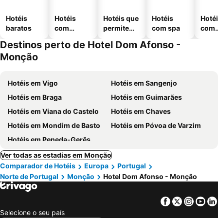
Hotéis
Hotéis
Hotéis que
Hotéis
Hoté
baratos
com
permitem
com spa
com
piscinas
animais
esta
Destinos perto de Hotel Dom Afonso -
ment
Monção
Hotéis em Vigo
Hotéis em Sangenjo
Hotéis em Braga
Hotéis em Guimarães
Hotéis em Viana do Castelo
Hotéis em Chaves
Hotéis em Mondim de Basto
Hotéis em Póvoa de Varzim
Hotéis em Peneda-Gerês
Ver todas as estadias em Monção
Comparador de Hotéis
Europa
Portugal
Norte de Portugal
Monção
Hotel Dom Afonso - Monção
Facebook
Twitter
Insta
Yo
Selecione o seu país