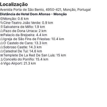
Localização
Avenida Porta de São Bento, 4950-421, Monção, Portugal
Distância de Hotel Dom Afonso - Monção
Monção
:
0.6
km
Cine-Teatro João Verde
:
0.9
km
Salvaterra de Miño
:
1.9
km
Pazo de Dona Urraca
:
2
km
Palacio da Brejoeira
:
4.4
km
Igreja de São Fins de Friestas
:
10.4
km
O Castelo de Cans
:
13.3
km
Sobroso Castle
:
14.3
km
Catedral De Tui
:
14.6
km
Templete De La Red De San Luis
:
15
km
Concello do Porriño
:
15.4
km
Vigo Airport
:
21.3
km