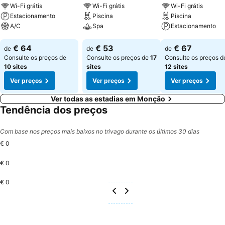
Wi-Fi grátis
Wi-Fi grátis
Wi-Fi grátis
Estacionamento
Piscina
Piscina
A/C
Spa
Estacionamento
Ver preços
Ver preços
Ver preços
€ 64
€ 53
€ 67
de
de
de
Consulte os preços de
Consulte os preços de
17
Consulte os preços d
10 sites
sites
12 sites
Ver preços
Ver preços
Ver preços
Ver todas as estadias em Monção
Tendência dos preços
Com base nos preços mais baixos no trivago durante os últimos 30 dias
€ 0
€ 0
€ 0