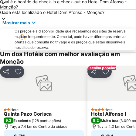
Qual é o horário de check-in e check-out no Hotel Dom Afonso -
América
Raxó
Monção?
Onde está localizado o Hotel Dom Afonso - Monção?
Patos
Puerto de Baiona
Mostrar mais
Praia Afife
Montalvo
Os preços e a disponibilidade que recebemos dos sites de reserva
Puerto de Aldán
O Tombo do Gato ou da Fonte
mudam frequentemente. Como tal, pode haver diferenças entre as
Moledo
Praia de Baltar
ofertas que consulta no trivago e os preços que estão disponíveis
nos sites de reserva.
Posto de Turismo de Valença do Minho
Porto de Vigo
Um dos Hotéis com melhor avaliação em
Santuário de Nossa Senhora da Peneda
Areas
Monção
Praia de Panxón
Praia de Lapamán
Escolha popular
Partilhar
Adicionar aos favoritos
Partilhar
Adicionar aos
Paxariñas
Castelo de Salvaterra
Parque Natural da Baixa Limia Serra do Xurés
do Vao
Bueu
Areal
Barragem do Alto-Lindoso
Monasterio da Armenteira
Hotel
Hotel
Cascata do Arado
Canelas
2 Estrelas
4 Estrelas
Quinta Pazo Corisca
Hotel Alfonso I
9,2
8,2
Excelente
(
128 pontuações
)
Muito boa
(
3.090 p
Tuy, a 7.4 km de Centro da cidade
Tuy, a 4.3 km de Centr