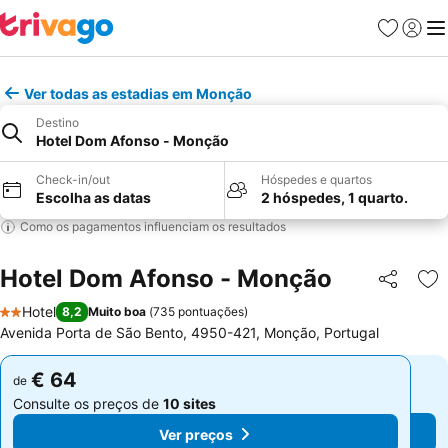
Favoritos
Iniciar
Me
Ver todas as estadias em Monção
Destino
Hotel Dom Afonso - Monção
Check-in/out
Hóspedes e quartos
Escolha as datas
2 hóspedes, 1 quarto.
Como os pagamentos influenciam os resultados
Hotel Dom Afonso - Monção
Partilhar
Ad
Hotel
8,2
Muito boa
(
735 pontuações
)
2 Estrelas
Avenida Porta de São Bento, 4950-421, Monção, Portugal
€ 64
€ 64
de
de
Consulte os preços de
10 sites
Consulte os preços de
10 sites
Ver preços
Ver preços