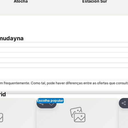
Atocha
Estación Sur
lmudayna
m frequentemente. Como tal, pode haver diferenças entre as ofertas que consult
id
Escolha popular
avoritos
Adicionar aos favoritos
Partilhar
Par