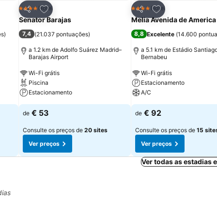
itos
Adicionar aos favoritos
Adicionar aos fav
Hotel
Hotel
4 Estrelas
4 Estrelas
Partilhar
Partilhar
Senator Barajas
Melia Avenida de America
7,4
8,8
es
)
(
21.037 pontuações
)
Excelente
(
14.600 pontu
a 1.2 km de Adolfo Suárez Madrid–
a 5.1 km de Estádio Santiag
Barajas Airport
Bernabeu
Wi-Fi grátis
Wi-Fi grátis
Piscina
Estacionamento
Estacionamento
A/C
€ 53
€ 92
de
de
Consulte os preços de
20 sites
Consulte os preços de
15 site
Ver preços
Ver preços
Ver todas as estadias
dias