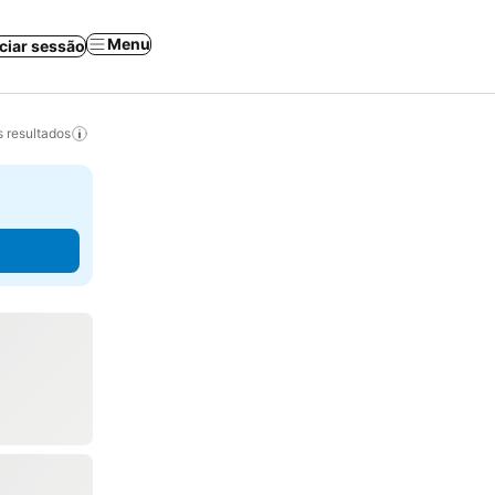
Menu
iciar sessão
 resultados