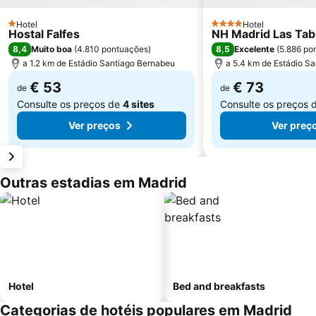
Hotel
Hotel
1 Estrelas
4 Estrelas
Hostal Falfes
NH Madrid Las Tab
8,4
8,5
Muito boa
(
4.810 pontuações
)
Excelente
(
5.886 po
a 1.2 km de Estádio Santiago Bernabeu
a 5.4 km de Estádio S
€ 53
€ 73
de
de
Consulte os preços de
4 sites
Consulte os preços 
Ver preços
Ver preç
Outras estadias em Madrid
Hotel
Bed and breakfasts
Categorias de hotéis populares em Madrid