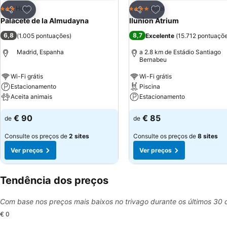
Adicionar aos favoritos
Adicionar aos favor
Hotel
Hotel
3 Estrelas
4 Estrelas
Partilhar
Partilhar
Palacete de la Almudayna
Ilunion Atrium
6,8
8,7
(
1.005 pontuações
)
Excelente
(
15.712 pontuaçõ
Madrid, Espanha
a 2.8 km de Estádio Santiago
Bernabeu
Wi-Fi grátis
Wi-Fi grátis
Estacionamento
Piscina
Aceita animais
Estacionamento
€ 90
€ 85
de
de
Consulte os preços de
2 sites
Consulte os preços de
8 sites
Ver preços
Ver preços
Tendência dos preços
Com base nos preços mais baixos no trivago durante os últimos 30 
€ 0