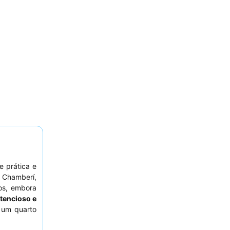
e prática e
 Chamberí,
tos, embora
atencioso e
r um quarto