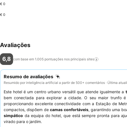
€ 0
€ 0
Avaliações
6,8
com base em 1.005 pontuações nos principais
sites
Resumo de avaliações
Resumido por inteligência artificial a partir de 500+ comentários · Última atua
Este hotel é um centro urbano versátil que atende igualmente a
bem conectada para explorar a cidade. O seu maior trunfo
proporcionando excelente conectividade com a Estação de Metro
compactos, dispõem de
camas confortáveis
, garantindo uma bo
simpático
da equipa do hotel, que está sempre pronta para ajud
virado para o jardim.