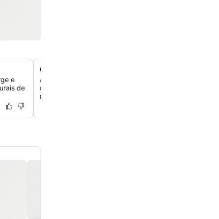
Check-in automático sem complicações
rge e
Aproveite um sistema de check-in online conveniente e
urais de
chave, permitindo uma chegada e partida flexíveis sem
necessidade de uma recepção tradicional.