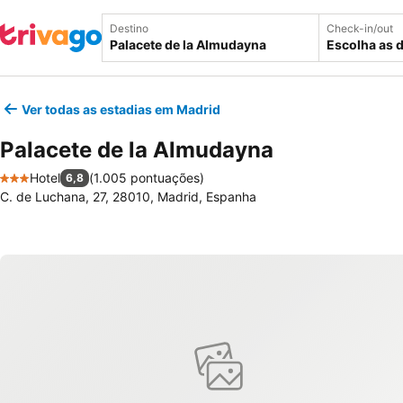
Destino
Check-in/out
Escolha as 
Ver todas as estadias em Madrid
Palacete de la Almudayna
Hotel
(
1.005 pontuações
)
6,8
3 Estrelas
C. de Luchana, 27, 28010, Madrid, Espanha