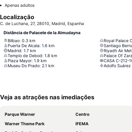
Apenas adultos
Localização
C. de Luchana, 27, 28010, Madrid, Espanha
Distância de Palacete de la Almudayna
Bilbao
:
0.3
km
Royal Palace 
Puerta De Alcala
:
1.6
km
Santiago Bern
Madrid
:
1.7
km
Riyadh Air Met
Templo de Debod
:
1.8
km
Palace Of Zar
Plaza Mayor
:
1.9
km
CASA C-212-1
Museu Do Prado
:
2.1
km
Adolfo Suárez 
Veja as atrações nas imediações
Parque Warner
Centro
Warner Theme Park
IFEMA