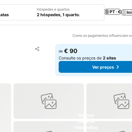
Hóspedes e quartos
PT · €
In
datas
2 hóspedes, 1 quarto.
Como os pagamentos influenciam os
Adicionar aos favoritos
€ 90
de
Partilhar
Consulte os preços de
2 sites
Ver preços