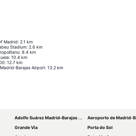
Of Madrid
:
2.1
km
abeu Stadium
:
2.6
km
ropolitano
:
8.4
km
zuela
:
10.4
km
00
:
12.7
km
Madrid-Barajas Airport
:
13.2
km
Ampliar mapa
Adolfo Suárez Madrid–Barajas Airport
Aeroporto de Madrid-B
Grande Via
Porta do Sol