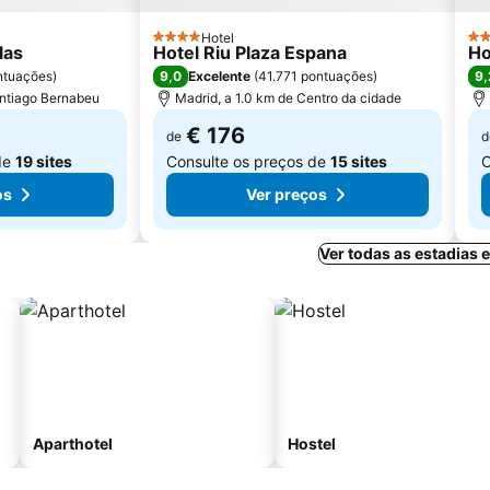
Hotel
4 Estrelas
4 E
las
Hotel Riu Plaza Espana
Ho
9,0
9,
ntuações
)
Excelente
(
41.771 pontuações
)
antiago Bernabeu
Madrid, a 1.0 km de Centro da cidade
€ 176
de
d
de
19 sites
Consulte os preços de
15 sites
C
os
Ver preços
Ver todas as estadias
Aparthotel
Hostel