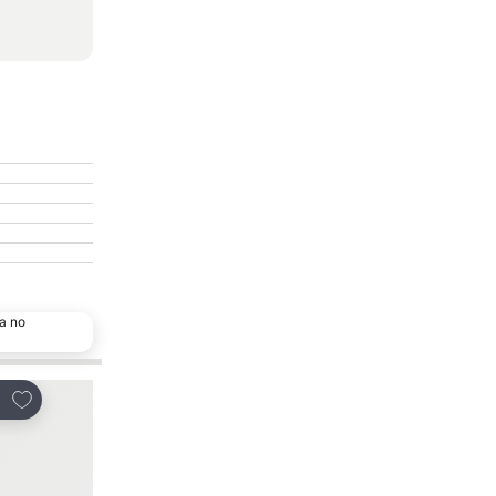
a no
Adicionar aos favoritos
Adicionar aos favor
tilhar
Partilhar