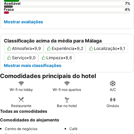
Aceitável
7
%
Fraca
4
%
Mostrar avaliações
Classificação acima da média para Málaga
Atmosfera
•
9,9
Experiência
•
9,2
Localização
•
9,1
Serviço
•
9,0
Limpeza
•
8,6
Mostrar mais classificações
Comodidades principais do hotel
Wi-fi no lobby
Wi-fi nos quartos
A/C
Restaurante
Bar no hotel
Ginásio
Todas as comodidades
Comodidades do alojamento
Centro de negócios
Café