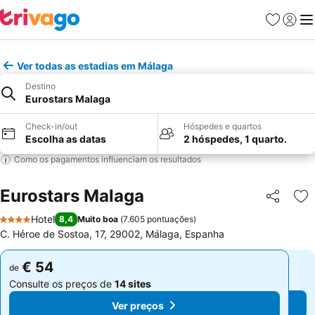
Favoritos
Iniciar
Me
Ver todas as estadias em Málaga
Destino
Eurostars Malaga
Check-in/out
Hóspedes e quartos
Escolha as datas
2 hóspedes, 1 quarto.
Como os pagamentos influenciam os resultados
Eurostars Malaga
Partilhar
Ad
Hotel
8,4
Muito boa
(
7.605 pontuações
)
4 Estrelas
C. Héroe de Sostoa, 17, 29002, Málaga, Espanha
€ 54
€ 54
de
de
Consulte os preços de
14 sites
Consulte os preços de
14 sites
Ver preços
Ver preços