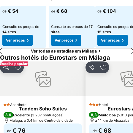
Ver preços
Ver preços
Ver preços
€ 54
€ 68
€ 104
de
de
de
Consulte os preços de
Consulte os preços de
17
Consulte os preços d
14 sites
sites
15 sites
Ver preços
Ver preços
Ver preços
Ver todas as estadias em Málaga
Outros hotéis do Eurostars em Málaga
Escolha popular
Partilhar
Adicionar aos favoritos
Partilhar
Adicionar aos
Aparthotel
Hotel
2 Estrelas
3 Estrelas
Tandem Soho Suites
Eurostars 
8,9
8,3
Excelente
(
3.237 pontuações
)
Muito boa
(
5.810 po
Málaga, a 0.4 km de Centro da cidade
a 1.1 km de Alcazaba
€ 76
€ 68
de
de