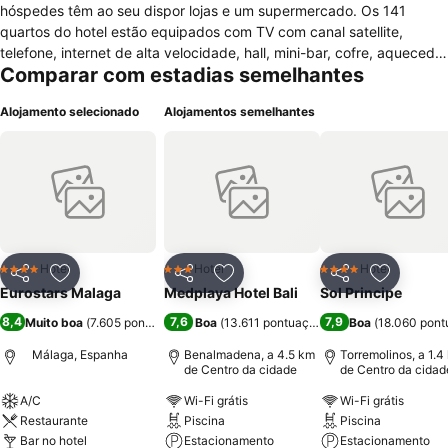
hóspedes têm ao seu dispor lojas e um supermercado. Os 141
quartos do hotel estão equipados com TV com canal satellite,
telefone, internet de alta velocidade, hall, mini-bar, cofre, aquecedor
Comparar com estadias semelhantes
e ar condicionado. As casas de banho possuem banheira / duche e
secador. A pedido estão disponíveis berços e camas extra. Quartos
Alojamento selecionado
Alojamentos semelhantes
para não-fumadores. Existem comodidades para pessoas com
mobilidade condicionada. Está disponível pequeno-almoço no
quarto. Está disponível serviço de quartos. O hotel possui terraço,
sauna, centro de fitness, solário, massagem, jacuzzi. restaurante,
bar, comodidades para reuniões/banquetes, centro de negócios,
aluguer de carro, posto de turismo, elevador, sala para bagagem,
lavandaria, limpeza a seco, serviço de engomadoria, recepção 24
horas, cofre, aquecimento e ar condicionado. Existe uma área
Hotel
Hotel
Hotel
4 Estrelas
3 Estrelas
4 Estrelas
Partilhar
Adicionar aos favoritos
Partilhar
Adicionar aos favoritos
Partilhar
Adicionar
específica para fumar. Nas áreas comuns do hotel está disponível
Eurostars Malaga
Medplaya Hotel Bali
Sol Principe
acesso wi-fi gratuito. Existe estacionamento pago e privado
8,4
7,6
7,9
Muito boa
(
7.605 pontuações
)
Boa
(
13.611 pontuações
)
Boa
(
18.060 pont
disponível para hóspedes.
Málaga, Espanha
Benalmadena, a 4.5 km
Torremolinos, a 1.4
de Centro da cidade
de Centro da cidad
A/C
Wi-Fi grátis
Wi-Fi grátis
Restaurante
Piscina
Piscina
Bar no hotel
Estacionamento
Estacionamento