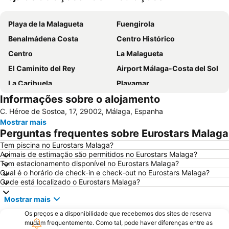
Ampliar mapa
Playa de la Malagueta
Fuengirola
Benalmádena Costa
Centro Histórico
Centro
La Malagueta
El Caminito del Rey
Airport Málaga-Costa del Sol
La Carihuela
Playamar
Informações sobre o alojamento
Palacio de Ferias y Congresos de Málaga
Playa del Cable
C. Héroe de Sostoa, 17, 29002, Málaga, Espanha
La Nogalera
Centro Comercial Málaga Plaza
Mostrar mais
Puerto de Málaga
La Cala Resort
Perguntas frequentes sobre Eurostars Malaga
De la Misericordia
Cala del Moral
Tem piscina no Eurostars Malaga?
Animais de estimação são permitidos no Eurostars Malaga?
Catedral da Encarnação
Torrequebrada
Tem estacionamento disponível no Eurostars Malaga?
Pedregalejo
Campanillas
Qual é o horário de check-in e check-out no Eurostars Malaga?
Onde está localizado o Eurostars Malaga?
Palacio de Exposiciones y Congresos de la Costa del Sol
Nikki Beach
Mostrar mais
Centro histórico
Huelin
Os preços e a disponibilidade que recebemos dos sites de reserva
Convention & Exhibition Centre of Marbella
Carabeillo
mudam frequentemente. Como tal, pode haver diferenças entre as