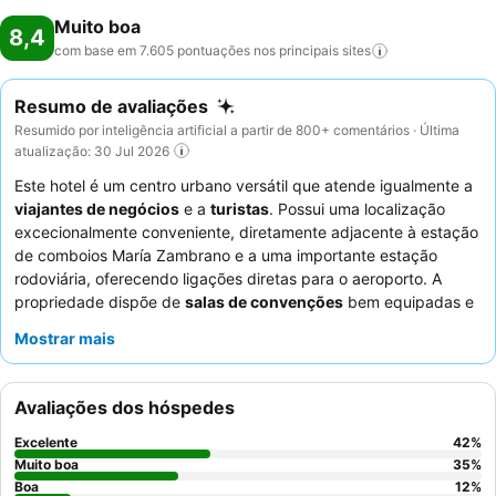
Muito boa
8,4
com base em 7.605 pontuações nos principais
sites
Resumo de avaliações
Resumido por inteligência artificial a partir de 800+ comentários · Última
atualização: 30 Jul 2026
Este hotel é um centro urbano versátil que atende igualmente a
viajantes de negócios
e a
turistas
. Possui uma localização
excecionalmente conveniente, diretamente adjacente à estação
de comboios María Zambrano e a uma importante estação
rodoviária, oferecendo ligações diretas para o aeroporto. A
propriedade dispõe de
salas de convenções
bem equipadas e
um
terraço na cobertura
, ideais para eventos e relaxamento.
Mostrar mais
Os hóspedes elogiam consistentemente os
funcionários do
hotel
pela sua simpatia e prestabilidade, e o
extenso buffet de
pequeno-almoço
recebe altas classificações pela sua
Avaliações dos hóspedes
variedade e qualidade, incluindo opções para quem parte cedo.
Para uma estadia mais tranquila, os hóspedes devem considerar
Excelente
42
%
solicitar um quarto virado para o lado oposto à rua.
Muito boa
35
%
Boa
12
%