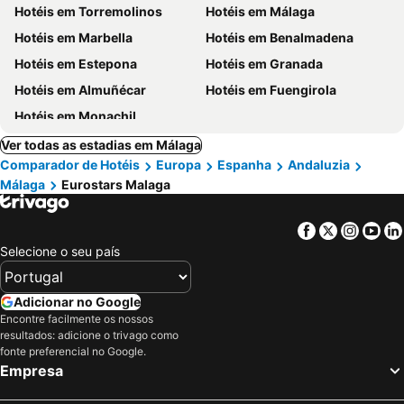
Hotéis em Torremolinos
Hotéis em Málaga
Hotéis em Marbella
Hotéis em Benalmadena
Hotéis em Estepona
Hotéis em Granada
Hotéis em Almuñécar
Hotéis em Fuengirola
Hotéis em Monachil
Ver todas as estadias em Málaga
Comparador de Hotéis
Europa
Espanha
Andaluzia
Málaga
Eurostars Malaga
Facebook
Twitter
Insta
Yo
Selecione o seu país
Adicionar no Google
Encontre facilmente os nossos
resultados: adicione o trivago como
fonte preferencial no Google.
Empresa