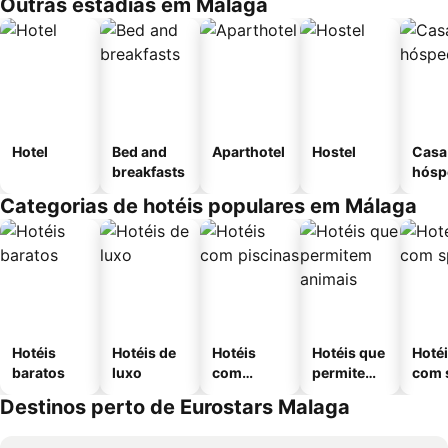
Outras estadias em Málaga
Hotel
Bed and
Aparthotel
Hostel
Casa
breakfasts
hósp
Categorias de hotéis populares em Málaga
Hotéis
Hotéis de
Hotéis
Hotéis que
Hoté
baratos
luxo
com
permitem
com 
piscinas
animais
Destinos perto de Eurostars Malaga