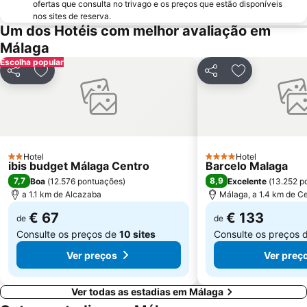
Puerto Cabopino
Balcão de Europa
ofertas que consulta no trivago e os preços que estão disponíveis
nos sites de reserva.
Los Álamos
Paseo Maritimo Marbella
Um dos Hotéis com melhor avaliação em
Vialia Estación María Zambrano
Torreblanca
Málaga
Escolha popular
Cruz de Humilladero
Guadalmar
Partilhar
Adicionar aos favoritos
Partilhar
Adicionar aos
Aqualand
Paseo Marítimo Rey de España
Churriana
Los Boliches - Las Gaviotas
De Calahonda
4 de Diciembre
El Palo
Plaza Mayor
Hotel
Hotel
2 Estrelas
Baños del Carmen
Museo de Artes Marineras de Torre de Benagalbón
4 Estrelas
ibis budget Málaga Centro
Barcelo Malaga
7,7
8,9
Boa
(
12.576 pontuações
)
Excelente
(
13.252 p
Ayuntamiento de Marbella
Parque del Oeste
a 1.1 km de Alcazaba
Málaga, a 1.4 km de C
Arena of La Malagueta
Distrito Este
€ 67
€ 133
de
de
Consulte os preços de
10 sites
Consulte os preços 
Ver preços
Ver preç
Ver todas as estadias em Málaga