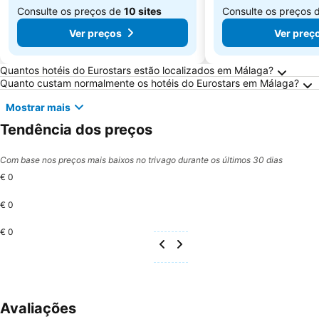
Consulte os preços de
10 sites
Consulte os preços 
Ver preços
Ver preç
Perguntas Frequentes sobre Málaga
Quantos hotéis do Eurostars estão localizados em Málaga?
Quanto custam normalmente os hotéis do Eurostars em Málaga?
Mostrar mais
Tendência dos preços
Com base nos preços mais baixos no trivago durante os últimos 30 dias
€ 0
€ 0
€ 0
Avaliações