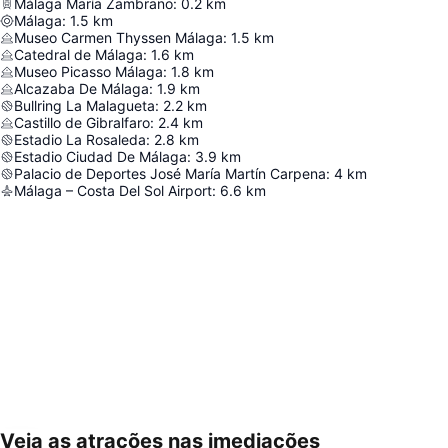
Málaga María Zambrano
:
0.2
km
Málaga
:
1.5
km
Museo Carmen Thyssen Málaga
:
1.5
km
Catedral de Málaga
:
1.6
km
Museo Picasso Málaga
:
1.8
km
Alcazaba De Málaga
:
1.9
km
Bullring La Malagueta
:
2.2
km
Castillo de Gibralfaro
:
2.4
km
Estadio La Rosaleda
:
2.8
km
Estadio Ciudad De Málaga
:
3.9
km
Palacio de Deportes José María Martín Carpena
:
4
km
Málaga – Costa Del Sol Airport
:
6.6
km
Veja as atrações nas imediações