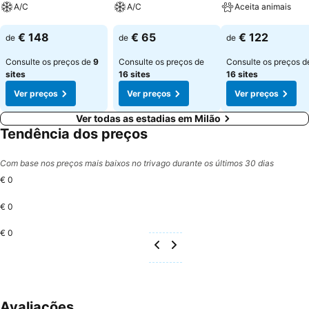
A/C
A/C
Aceita animais
Ver preços
Ver preços
Ver preços
€ 148
€ 65
€ 122
de
de
de
Consulte os preços de
9
Consulte os preços de
Consulte os preços d
sites
16 sites
16 sites
Ver preços
Ver preços
Ver preços
Ver todas as estadias em Milão
Tendência dos preços
Com base nos preços mais baixos no trivago durante os últimos 30 dias
€ 0
€ 0
€ 0
Avaliações