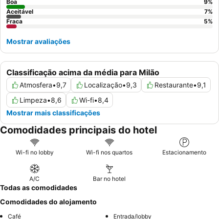
Boa
9
%
Aceitável
7
%
Fraca
5
%
Mostrar avaliações
Classificação acima da média para Milão
Atmosfera
•
9,7
Localização
•
9,3
Restaurante
•
9,1
Limpeza
•
8,6
Wi-fi
•
8,4
Mostrar mais classificações
Comodidades principais do hotel
Wi-fi no lobby
Wi-fi nos quartos
Estacionamento
A/C
Bar no hotel
Todas as comodidades
Comodidades do alojamento
Café
Entrada/lobby