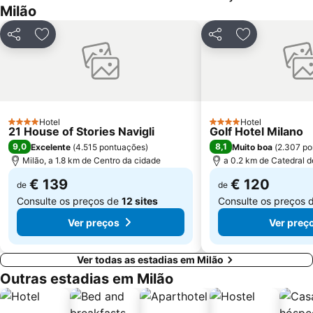
Boccaleone
Teatro dal Verme
Milão
Via Montenapoleone
Bicocca
Partilhar
Adicionar aos favoritos
Partilhar
Adicionar aos
San Siro Ippodromo Metro Station
Castelo Sforzeco
Stazione Milano Lambrate
Porta Genova
Zara Metro Station
Bovisa
Assago Milanofiori Forum Metro Station
Università di Pavia
Hotel
Hotel
4 Estrelas
Porta Venezia Metro Station
Isola
4 Estrelas
21 House of Stories Navigli
Golf Hotel Milano
9,0
8,1
Excelente
(
4.515 pontuações
)
Muito boa
(
2.307 po
Moscova Metro Station
Città Studi
Milão, a 1.8 km de Centro da cidade
a 0.2 km de Catedral d
Duomo Metro Station
Lambrate
€ 139
€ 120
de
de
Consulte os preços de
12 sites
Consulte os preços 
Ver preços
Ver preç
Ver todas as estadias em Milão
Outras estadias em Milão