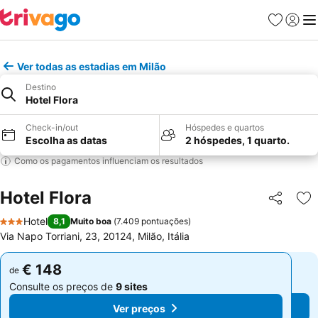
Favoritos
Iniciar
Me
Ver todas as estadias em Milão
Destino
Hotel Flora
Check-in/out
Hóspedes e quartos
Escolha as datas
2 hóspedes, 1 quarto.
Como os pagamentos influenciam os resultados
Hotel Flora
Partilhar
Ad
Hotel
8,1
Muito boa
(
7.409 pontuações
)
3 Estrelas
Via Napo Torriani, 23, 20124, Milão, Itália
€ 148
€ 148
de
de
Consulte os preços de
9 sites
Consulte os preços de
9 sites
Ver preços
Ver preços