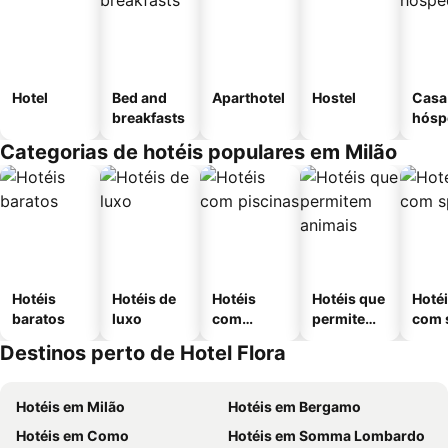
Hotel
Bed and
Aparthotel
Hostel
Casa
breakfasts
hósp
Categorias de hotéis populares em Milão
Hotéis
Hotéis de
Hotéis
Hotéis que
Hoté
baratos
luxo
com
permitem
com 
piscinas
animais
Destinos perto de Hotel Flora
Hotéis em Milão
Hotéis em Bergamo
Hotéis em Como
Hotéis em Somma Lombardo