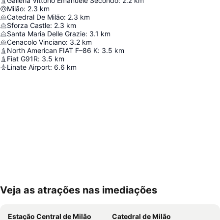
Galleria Vittorio Emanuele Secondo
:
2.2
km
Milão
:
2.3
km
Catedral De Milão
:
2.3
km
Sforza Castle
:
2.3
km
Santa Maria Delle Grazie
:
3.1
km
Cenacolo Vinciano
:
3.2
km
North American FIAT F–86 K
:
3.5
km
Fiat G91R
:
3.5
km
Linate Airport
:
6.6
km
Veja as atrações nas imediações
Ampliar mapa
Estação Central de Milão
Catedral de Milão