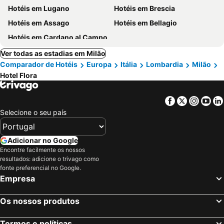
Hotéis em Lugano
Hotéis em Brescia
Hotéis em Assago
Hotéis em Bellagio
Hotéis em Cardano al Campo
Ver todas as estadias em Milão
Comparador de Hotéis
Europa
Itália
Lombardia
Milão
Hotel Flora
Facebook
Twitter
Insta
Yo
Selecione o seu país
Adicionar no Google
Encontre facilmente os nossos
resultados: adicione o trivago como
fonte preferencial no Google.
Empresa
Os nossos produtos
Termos e políticas