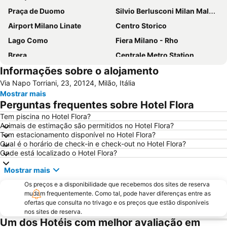
Praça de Duomo
Silvio Berlusconi Milan Malpensa Airport
Airport Milano Linate
Centro Storico
Lago Como
Fiera Milano - Rho
Brera
Centrale Metro Station
Informações sobre o alojamento
Aeroporto Orio al Serio
Navigli
Via Napo Torriani, 23, 20124, Milão, Itália
Cidade Alta de Bérgamo
Stazione di Bergamo
Mostrar mais
San Siro
Stazione Porta Garibaldi
Perguntas frequentes sobre Hotel Flora
Lampugnano Metro Station
Teatro alla Scala
Tem piscina no Hotel Flora?
Animais de estimação são permitidos no Hotel Flora?
San Siro Stadio Metro Station
Autodromo Nazionale Monza
Tem estacionamento disponível no Hotel Flora?
Cadorna – Triennale Metro Station
Porta Romana
Qual é o horário de check-in e check-out no Hotel Flora?
Onde está localizado o Hotel Flora?
Porta Garibaldi
Porta Venezia
Mostrar mais
Galeria Vittorio Emanuele II
Porto Como
Os preços e a disponibilidade que recebemos dos sites de reserva
FieraMilano
Lampugnano
mudam frequentemente. Como tal, pode haver diferenças entre as
Museo del Duomo di Milano
Funicolare di Città Alta
ofertas que consulta no trivago e os preços que estão disponíveis
nos sites de reserva.
Teatro Sociale Como
Garibaldi Metro Station
Um dos Hotéis com melhor avaliação em