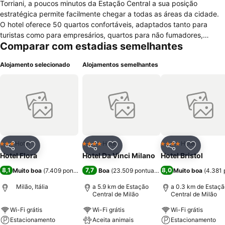
Torriani, a poucos minutos da Estação Central a sua posição
estratégica permite facilmente chegar a todas as áreas da cidade.
O hotel oferece 50 quartos confortáveis, adaptados tanto para
turistas como para empresários, quartos para não fumadores,
Comparar com estadias semelhantes
decorados em estilo clássico e equipados com confortos modernos,
ar condicionado, cofre, aquecimento, telefone, mini – bar, televisão
Alojamento selecionado
Alojamentos semelhantes
via satélite, acesso à internet, rádio e casa de banho privada com
duche ou banheira, artigos de higiene pessoal, chinelos e secador
de cabelo. No interior os hóspedes encontrarão um ambiente
elegante e agradável que foi recentemente renovado para
satisfazer todas as necessidades e oferece instalações e serviços,
bar, recepção 24 horas com jornais diários, cofre, elevador, ar
condicionado e aquecimento em todas as áreas públicas, casa de
câmbio, serviço de fax e fotocópia, pequeno-almoço buffet servido
Hotel
Hotel
Hotel
3 Estrelas
4 Estrelas
4 Estrelas
Partilhar
Adicionar aos favoritos
Partilhar
Adicionar aos favoritos
Partilhar
Adicionar
na área do bar, acesso à internet sem fio e pontos de internet,
Hotel Flora
Hotel Da Vinci Milano
Hotel Bristol
serviço de lavandaria, assistência turística, sala de leitura e
8,1
7,7
8,0
Muito boa
(
7.409 pontuações
)
Boa
(
23.509 pontuações
)
Muito boa
(
4.381 
televisão, telefone público e estacionamento na proximidade
Milão, Itália
a 5.9 km de Estação
a 0.3 km de Estaçã
Central de Milão
Central de Milão
Wi-Fi grátis
Wi-Fi grátis
Wi-Fi grátis
Estacionamento
Aceita animais
Estacionamento