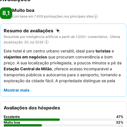
Muito boa
8,1
com base em 7.409 pontuações nos principais
sites
Resumo de avaliações
Resumido por inteligência artificial a partir de 1.000+ comentários · Última
atualização: 30 Jul 2026
Este hotel é um centro urbano versátil, ideal para
turistas
e
viajantes em negócios
que procuram conveniência e bom
preço. A sua localização privilegiada, a poucos minutos a pé da
Estação Central de Milão
, oferece acesso incomparável a
transportes públicos e autocarros para o aeroporto, tornando a
exploração da cidade fácil. A propriedade distingue-se pela
rara comodidade de
estacionamento privado
, uma vantagem
Mostrar mais
significativa na cidade. Os hóspedes elogiam consistentemente
o
pessoal da receção
pela sua calorosa receção e eficiência, e
o
pequeno-almoço
é frequentemente destacado como
Avaliações dos hóspedes
delicioso e variado. Para uma experiência mais tranquila, os
hóspedes devem solicitar um quarto com vista para o pátio.
Excelente
47
%
Muito boa
32
%