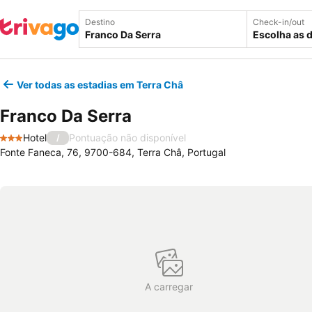
Destino
Check-in/out
Escolha as 
Ver todas as estadias em Terra Châ
Franco Da Serra
Hotel
Pontuação não disponível
/
3 Estrelas
Fonte Faneca, 76, 9700-684, Terra Châ, Portugal
A carregar