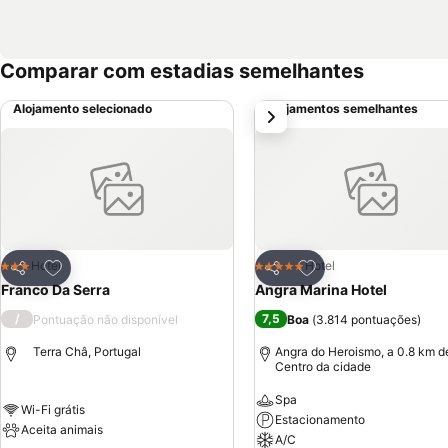
Comparar com estadias semelhantes
Alojamento selecionado
Alojamentos semelhantes
próximo
Adicionar aos favoritos
Adicionar aos favor
Hotel
Hotel
3 Estrelas
5 Estrelas
Partilhar
Partilhar
Franco Da Serra
Angra Marina Hotel
/
7,5
Pontuação não disponível
Boa
(
3.814 pontuações
)
Terra Châ, Portugal
Angra do Heroismo, a 0.8 km d
Centro da cidade
Spa
Wi-Fi grátis
Estacionamento
Aceita animais
A/C