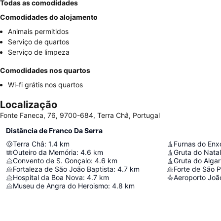
Todas as comodidades
Comodidades do alojamento
Animais permitidos
Serviço de quartos
Serviço de limpeza
Comodidades nos quartos
Wi-fi grátis nos quartos
Localização
Fonte Faneca, 76, 9700-684, Terra Châ, Portugal
Distância de Franco Da Serra
Terra Châ
:
1.4
km
Furnas do Enx
Outeiro da Memória
:
4.6
km
Gruta do Natal
Convento de S. Gonçalo
:
4.6
km
Gruta do Alga
Fortaleza de São João Baptista
:
4.7
km
Forte de São 
Hospital da Boa Nova
:
4.7
km
Aeroporto João
Museu de Angra do Heroismo
:
4.8
km