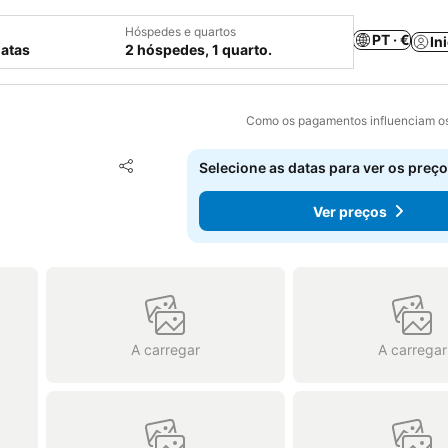
Hóspedes e quartos
PT · €
In
datas
2 hóspedes, 1 quarto.
Como os pagamentos influenciam os
Adicionar aos favoritos
Selecione as datas para ver os preço
Partilhar
Ver preços
A carregar
A carregar