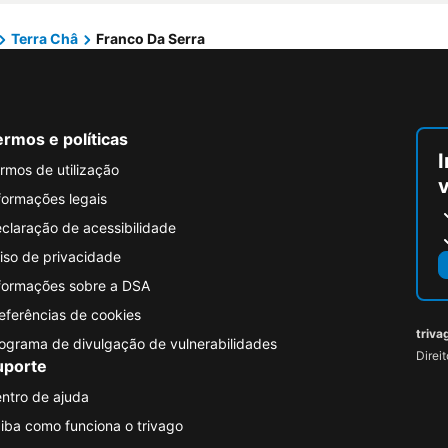
Terra Châ
Franco Da Serra
rmos e políticas
I
rmos de utilização
formações legais
claração de acessibilidade
iso de privacidade
formações sobre a DSA
eferências de cookies
triva
ograma de divulgação de vulnerabilidades
Direi
uporte
ntro de ajuda
iba como funciona o trivago