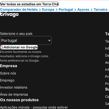
Ver todas as estadias em Terra Châ
Comparador de Hotéis
Europa
Portugal
Açores
Terceira
Selecione o seu país
Te
Te
Adicionar no Google
In
Encontre facilmente os nossos
De
resultados: adicione o trivago como
fonte preferencial no Google.
Av
Empresa
In
Sobre nós
Pr
Emprego
Pr
Investor relations
S
Área de imprensa
Ce
Os nossos produtos
Sa
Aplicações móveis - pesquise onde estiver