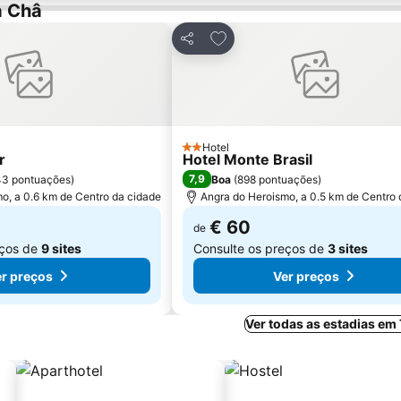
a Châ
os favoritos
Adicionar aos favoritos
Partilhar
Hotel
2 Estrelas
r
Hotel Monte Brasil
7,9
43 pontuações
)
Boa
(
898 pontuações
)
o, a 0.6 km de Centro da cidade
Angra do Heroismo, a 0.5 km de Centro 
€ 60
de
eços de
9 sites
Consulte os preços de
3 sites
r preços
Ver preços
Ver todas as estadias em