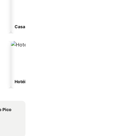
Casa de hóspedes
Aparthotel
Hotéis na praia
Hotéis com estacionam
o Pico