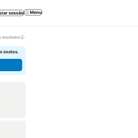
Menu
iciar sessão
 resultados
s exatos.