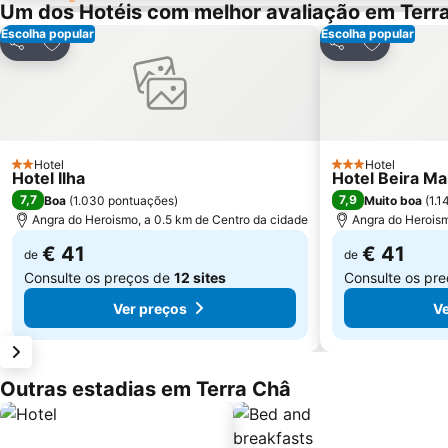
Um dos Hotéis com melhor avaliação em Terr
Escolha popular
Escolha popular
Adicionar aos favoritos
Adicionar a
Partilhar
Partilhar
Hotel
Hotel
2 Estrelas
3 Estrelas
Hotel Ilha
Hotel Beira Ma
7,7
7,9
Boa
(
1.030 pontuações
)
Muito boa
(
1.1
Angra do Heroismo, a 0.5 km de Centro da cidade
Angra do Heroism
€ 41
€ 41
de
de
Consulte os preços de
12 sites
Consulte os pr
Ver preços
Ve
Outras estadias em Terra Châ