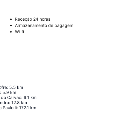
Receção 24 horas
Armazenamento de bagagem
Wi-fi
ofre
:
5.5
km
:
5.9
km
r do Carvão
:
6.1
km
Pedro
:
12.8
km
 Paulo Ii
:
172.1
km