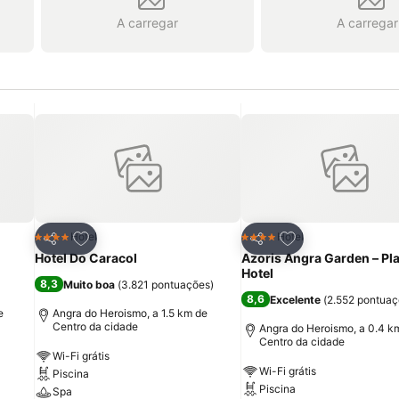
A carregar
A carregar
itos
Adicionar aos favoritos
Adicionar aos fav
Hotel
Hotel
4 Estrelas
4 Estrelas
Partilhar
Partilhar
Hotel Do Caracol
Azoris Angra Garden – Pl
Hotel
8,3
Muito boa
(
3.821 pontuações
)
8,6
Excelente
(
2.552 pontua
e
Angra do Heroismo, a 1.5 km de
Centro da cidade
Angra do Heroismo, a 0.4 k
Centro da cidade
Wi-Fi grátis
Wi-Fi grátis
Piscina
Piscina
Spa