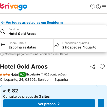
Favoritos
Iniciar
Me
Ver todas as estadias em Benidorm
Destino
Hotel Gold Arcos
Check-in/out
Hóspedes e quartos
Escolha as datas
2 hóspedes, 1 quarto.
Como os pagamentos influenciam os resultados
Hotel Gold Arcos
Partilhar
Ad
Hotel
9,3
Excelente
(
4.926 pontuações
)
4 Estrelas
C. Lepanto, 24, 03503, Benidorm, Espanha
€ 82
€ 82
de
de
Consulte os preços de
3 sites
Consulte os preços de
3 sites
Ver preços
Ver preços