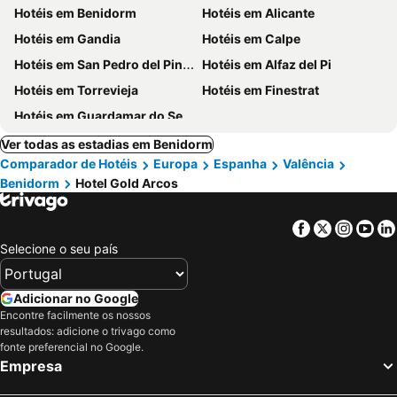
Hotéis em Benidorm
Hotéis em Alicante
Hotéis em Gandia
Hotéis em Calpe
Hotéis em San Pedro del Pinatar
Hotéis em Alfaz del Pi
Hotéis em Torrevieja
Hotéis em Finestrat
Hotéis em Guardamar do Segura
Ver todas as estadias em Benidorm
Comparador de Hotéis
Europa
Espanha
Valência
Benidorm
Hotel Gold Arcos
Facebook
Twitter
Insta
Yo
Selecione o seu país
Adicionar no Google
Encontre facilmente os nossos
resultados: adicione o trivago como
fonte preferencial no Google.
Empresa