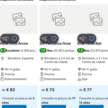
Hotel
Hotel
Hotel
4 Estrelas
3 Estrelas
4 Estrelas
Partilhar
Adicionar aos favoritos
Partilhar
Adicionar aos favoritos
Partilhar
Adicionar
Hotel Gold Arcos
Sol Pelicanos Ocas
Gran Hotel Bali
9,3
7,8
7,9
Excelente
(
4.926 pontuações
)
Boa
(
20.902 pontuações
)
Boa
(
23.875 pont
Benidorm, Espanha
Benidorm, a 2.0 km de
Benidorm, a 3.1 km
Centro da cidade
Centro da cidade
Wi-Fi grátis
Wi-Fi grátis
Wi-Fi grátis
Piscina
Piscina
Piscina
Estacionamento
Estacionamento
Spa
Ver preços
Ver preços
Ver preços
€ 82
€ 73
€ 77
de
de
de
Consulte os preços de
3
Consulte os preços de
17
Consulte os preços d
sites
sites
12 sites