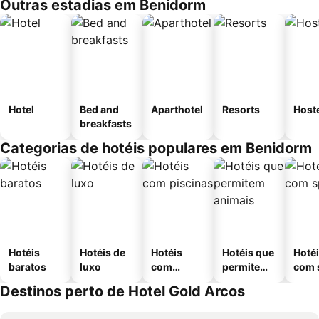
Outras estadias em Benidorm
Hotel
Bed and
Aparthotel
Resorts
Host
breakfasts
Categorias de hotéis populares em Benidorm
Hotéis
Hotéis de
Hotéis
Hotéis que
Hoté
baratos
luxo
com
permitem
com 
piscinas
animais
Destinos perto de Hotel Gold Arcos