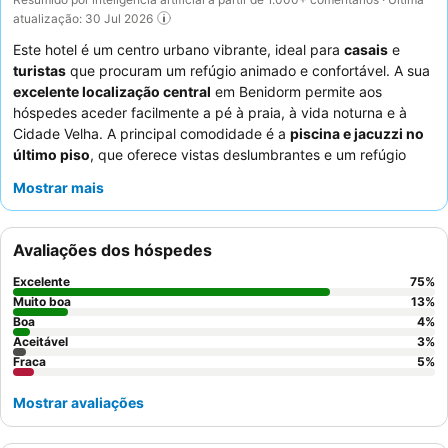
atualização: 30 Jul 2026
Este hotel é um centro urbano vibrante, ideal para
casais
e
turistas
que procuram um refúgio animado e confortável. A sua
excelente localização central
em Benidorm permite aos
hóspedes aceder facilmente a pé à praia, à vida noturna e à
Cidade Velha. A principal comodidade é a
piscina e jacuzzi no
último piso
, que oferece vistas deslumbrantes e um refúgio
refrescante. Os hóspedes elogiam consistentemente o
pessoal
Mostrar mais
e serviço excecionais
e o
extenso buffet de pequeno-almoço
.
Para uma experiência melhorada, considere um quarto com uma
varanda espaçosa
para vistas agradáveis e relaxamento.
Avaliações dos hóspedes
Excelente
75
%
Muito boa
13
%
Boa
4
%
Aceitável
3
%
Fraca
5
%
Mostrar avaliações