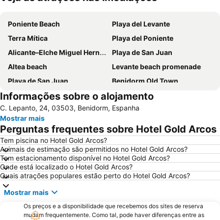
Ampliar mapa
Poniente Beach
Playa del Levante
Terra Mítica
Playa del Poniente
Alicante–Elche Miguel Hernández Airport
Playa de San Juan
Altea beach
Levante beach promenade
Playa de San Juan
Benidorm Old Town
Informações sobre o alojamento
Benidorm Palace
Playa Arenal-Bol
C. Lepanto, 24, 03503, Benidorm, Espanha
El Postiguet
Estación de autobuses
Mostrar mais
Centro
Isla de Benidorm
Perguntas frequentes sobre Hotel Gold Arcos
Marina de Alicante
Levante o La Fossa
Tem piscina no Hotel Gold Arcos?
Animais de estimação são permitidos no Hotel Gold Arcos?
Festilandia
Aqualandia
Tem estacionamento disponível no Hotel Gold Arcos?
Platja de La Cala de Finestrat
Playa de la Ermita
Onde está localizado o Hotel Gold Arcos?
Quais atrações populares estão perto do Hotel Gold Arcos?
Avenida Jaime I
Aqua Natura
Mostrar mais
Centro
Comunidad Valenciana day
Os preços e a disponibilidade que recebemos dos sites de reserva
El Portet
Port de Denia
mudam frequentemente. Como tal, pode haver diferenças entre as