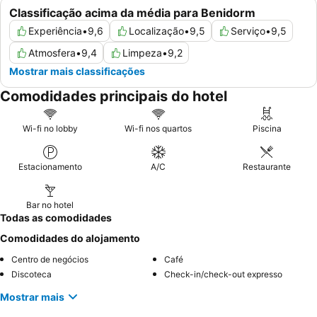
Classificação acima da média para Benidorm
Experiência
•
9,6
Localização
•
9,5
Serviço
•
9,5
Atmosfera
•
9,4
Limpeza
•
9,2
Mostrar mais classificações
Comodidades principais do hotel
Wi-fi no lobby
Wi-fi nos quartos
Piscina
Estacionamento
A/C
Restaurante
Bar no hotel
Todas as comodidades
Comodidades do alojamento
Centro de negócios
Café
Discoteca
Check-in/check-out expresso
Mostrar mais