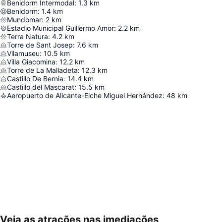
Benidorm Intermodal
:
1.3
km
Benidorm
:
1.4
km
Mundomar
:
2
km
Estadio Municipal Guillermo Amor
:
2.2
km
Terra Natura
:
4.2
km
Torre de Sant Josep
:
7.6
km
Vilamuseu
:
10.5
km
Villa Giacomina
:
12.2
km
Torre de La Malladeta
:
12.3
km
Castillo De Bernia
:
14.4
km
Castillo del Mascarat
:
15.5
km
Aeropuerto de Alicante-Elche Miguel Hernández
:
48
km
Veja as atrações nas imediações