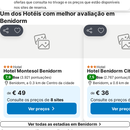
Cala Granadella
Raco de Loix
ofertas que consulta no trivago e os preços que estão disponíveis
nos sites de reserva.
Estación de Autobuses de Alicante
Ermita de Sanz
Um dos Hotéis com melhor avaliação em
Torrellano
Parc d'Elx
Benidorm
Campoamor
Casino Mediterráneo
Partilhar
Adicionar aos favoritos
Partilhar
Adicionar aos
Marina de Denia
Guardamar
Cala Mal Pas
Plaza de Toros de Alicante
Mercado
Puerto de Jávea
Foietes
de l'Albir
Hotel
Hotel
3 Estrelas
Cala de Moraig
Albufereta
3 Estrelas
Hotel Montesol Benidorm
Hotel Benidorm Ci
7,9
7,5
Boa
(
3.921 pontuações
)
Boa
(
2.767 pontuaç
Arenals del Sol
Gandía
Benidorm, a 0.3 km de Centro da cidade
Benidorm, a 0.6 km de
Estación de tren FGV
Terra Natura
€ 49
€ 36
de
de
Consulte os preços de
8 sites
Consulte os preços 
Ver preços
Ver preç
Ver todas as estadias em Benidorm