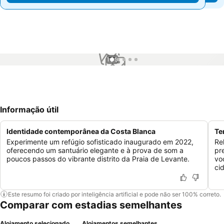
1 / 5
Informação útil
Identidade contemporânea da Costa Blanca
Te
Experimente um refúgio sofisticado inaugurado em 2022,
Re
oferecendo um santuário elegante e à prova de som a
pr
poucos passos do vibrante distrito da Praia de Levante.
vo
ci
Este resumo foi criado por inteligência artificial e pode não ser 100% correto.
Comparar com estadias semelhantes
Alojamento selecionado
Alojamentos semelhantes