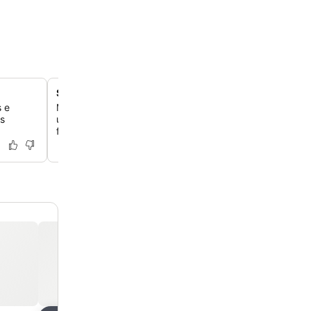
Sauna relaxante e sala de vapor
s e
Mergulhe na tranquilidade da área de bem-estar do hot
is
uma sauna perfeita para você se aquecer depois de exp
frias da cidade.