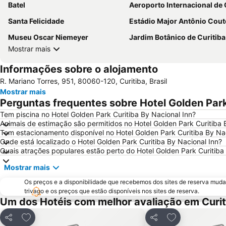
Batel
Aeroporto Internacional de Curitiba - Afons
Santa Felicidade
Estádio Major Antônio Couto Per
Museu Oscar Niemeyer
Jardim Botânico de Curitiba
Mostrar mais
Informações sobre o alojamento
R. Mariano Torres, 951, 80060-120, Curitiba, Brasil
Mostrar mais
Perguntas frequentes sobre Hotel Golden Park
Tem piscina no Hotel Golden Park Curitiba By Nacional Inn?
Animais de estimação são permitidos no Hotel Golden Park Curitiba 
Tem estacionamento disponível no Hotel Golden Park Curitiba By Na
Onde está localizado o Hotel Golden Park Curitiba By Nacional Inn?
Quais atrações populares estão perto do Hotel Golden Park Curitiba
Mostrar mais
Os preços e a disponibilidade que recebemos dos sites de reserva muda
trivago e os preços que estão disponíveis nos sites de reserva.
Um dos Hotéis com melhor avaliação em Curit
Adicionar aos favoritos
Adicionar aos f
Partilhar
Partilhar