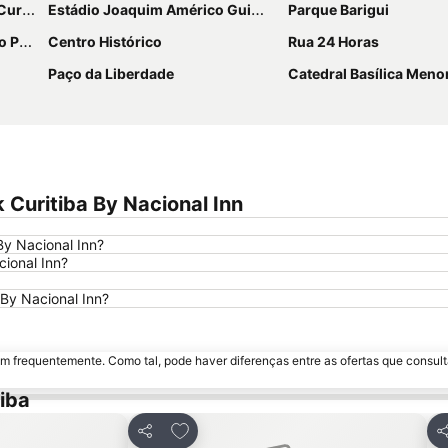
o Pena
Estádio Joaquim Américo Guimarães - Arena da Baixada
Parque Barigui
eira
Centro Histórico
Rua 24 Horas
Paço da Liberdade
Catedral Basílica Menor de Nossa Senhora da 
 Curitiba By Nacional Inn
By Nacional Inn?
cional Inn?
 By Nacional Inn?
m frequentemente. Como tal, pode haver diferenças entre as ofertas que consult
iba
avoritos
Adicionar aos favoritos
Partilhar
Pa