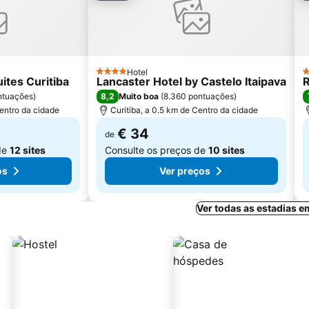
Hotel
4 Estrelas
3
ites Curitiba
Lancaster Hotel by Castelo Itaipava
R
8,2
ntuações
)
Muito boa
(
8.360 pontuações
)
Centro da cidade
Curitiba, a 0.5 km de Centro da cidade
€ 34
de
de
12 sites
Consulte os preços de
10 sites
os
Ver preços
Ver todas as estadias e