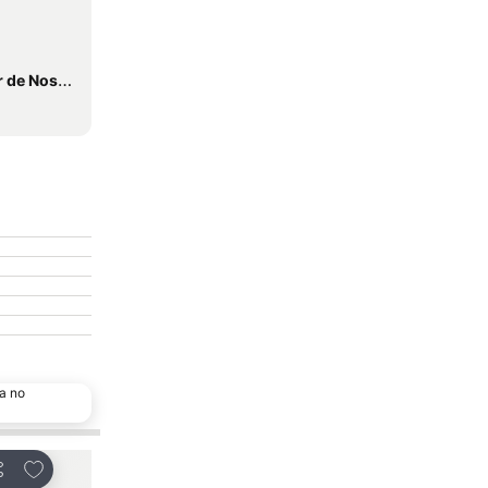
Luz dos Pinhais
a no
Adicionar aos favoritos
Adicionar aos favo
rtilhar
Partilhar