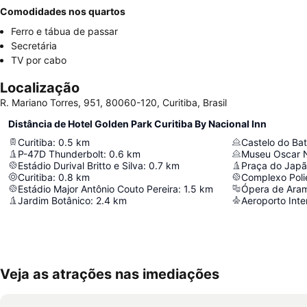
Comodidades nos quartos
Ferro e tábua de passar
Secretária
TV por cabo
Localização
R. Mariano Torres, 951, 80060-120, Curitiba, Brasil
Distância de Hotel Golden Park Curitiba By Nacional Inn
Curitiba
:
0.5
km
Castelo do Bat
P-47D Thunderbolt
:
0.6
km
Museu Oscar 
Estádio Durival Britto e Silva
:
0.7
km
Praça do Jap
Curitiba
:
0.8
km
Complexo Polie
Estádio Major Antônio Couto Pereira
:
1.5
km
Ópera de Ara
Jardim Botânico
:
2.4
km
Aeroporto Inte
Veja as atrações nas imediações