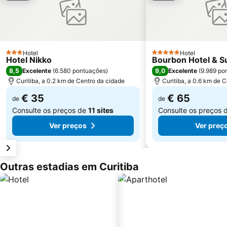
Hotel
Hotel
3 Estrelas
5 Estrelas
Hotel Nikko
Bourbon Hotel & Su
8,5
9,0
Excelente
(
6.580 pontuações
)
Excelente
(
9.989 po
Curitiba, a 0.2 km de Centro da cidade
Curitiba, a 0.6 km de 
€ 35
€ 65
de
de
Consulte os preços de
11 sites
Consulte os preços 
Ver preços
Ver preç
Outras estadias em Curitiba