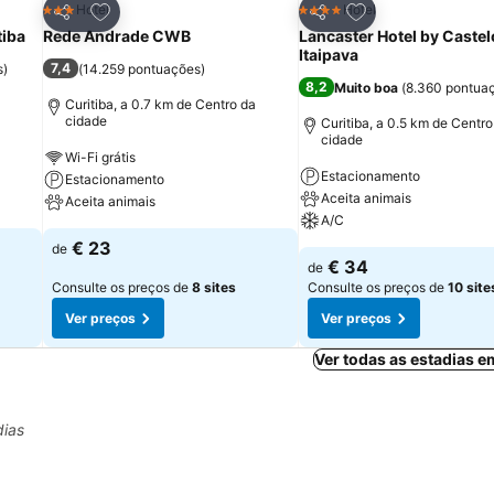
itos
Adicionar aos favoritos
Adicionar aos fav
Hotel
Hotel
3 Estrelas
4 Estrelas
Partilhar
Partilhar
tiba
Rede Andrade CWB
Lancaster Hotel by Castel
Itaipava
7,4
s
)
(
14.259 pontuações
)
8,2
Muito boa
(
8.360 pontua
Curitiba, a 0.7 km de Centro da
cidade
Curitiba, a 0.5 km de Centro
cidade
Wi-Fi grátis
Estacionamento
Estacionamento
Aceita animais
Aceita animais
A/C
€ 23
de
€ 34
de
Consulte os preços de
8 sites
Consulte os preços de
10 site
Ver preços
Ver preços
Ver todas as estadias e
dias