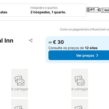
Hóspedes e quartos
PT · €
In
datas
2 hóspedes, 1 quarto.
Como os pagamentos influenciam os
l Inn
Adicionar aos favoritos
€ 30
de
Partilhar
Consulte os preços de
12 sites
Ver preços
A carregar
A carregar