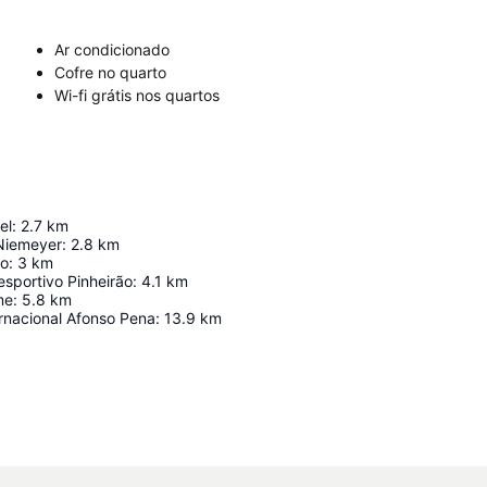
Ar condicionado
Cofre no quarto
Wi-fi grátis nos quartos
el
:
2.7
km
Niemeyer
:
2.8
km
ão
:
3
km
sportivo Pinheirão
:
4.1
km
me
:
5.8
km
rnacional Afonso Pena
:
13.9
km
Ampliar mapa