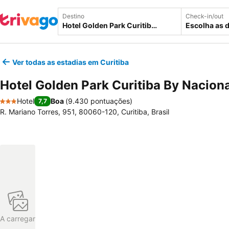
Destino
Check-in/out
Escolha as 
Ver todas as estadias em Curitiba
Hotel Golden Park Curitiba By Naciona
Hotel
Boa
(
9.430 pontuações
)
7,7
3 Estrelas
R. Mariano Torres, 951, 80060-120, Curitiba, Brasil
A carregar