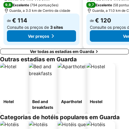
9,8
9,7
Excelente
(
794 pontuações
)
Excelente
(
58 pontu
Guarda, a 3.0 km de Centro da cidade
Guarda, a 11.0 km de C
€ 114
€ 120
de
de
Consulte os preços de
3 sites
Consulte os preços 
Ver preços
Ve
Ver todas as estadias em Guarda
Outras estadias em Guarda
Hotel
Bed and
Aparthotel
Hostel
breakfasts
Categorias de hotéis populares em Guarda