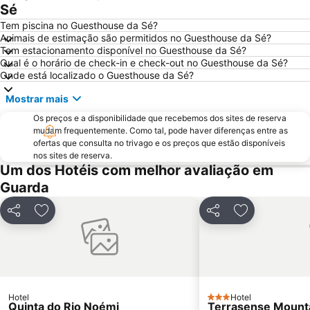
Funicular de Santo André
Aldeia Histórica de Castelo Mendo
Sé
Castelo de Linhares da Beira
Castelo de Sortelha
Tem piscina no Guesthouse da Sé?
Animais de estimação são permitidos no Guesthouse da Sé?
Praia Artificial
Antiga Judiaria da Guarda
Tem estacionamento disponível no Guesthouse da Sé?
Qual é o horário de check-in e check-out no Guesthouse da Sé?
Serra Marofa
Onde está localizado o Guesthouse da Sé?
Mostrar mais
Os preços e a disponibilidade que recebemos dos sites de reserva
mudam frequentemente. Como tal, pode haver diferenças entre as
ofertas que consulta no trivago e os preços que estão disponíveis
nos sites de reserva.
Um dos Hotéis com melhor avaliação em
Guarda
Partilhar
Adicionar aos favoritos
Partilhar
Adicionar aos
Hotel
Hotel
3 Estrelas
Quinta do Rio Noémi
Terrasense Mounta