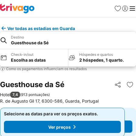
Favoritos
Iniciar
Me
Ver todas as estadias em Guarda
Destino
Guesthouse da Sé
Check-in/out
Hóspedes e quartos
Escolha as datas
2 hóspedes, 1 quarto.
Como os pagamentos influenciam os resultados
Guesthouse da Sé
Partilhar
Ad
Hotel
7,4
(
913 pontuações
)
R. de Augusto Gil 17, 6300-586, Guarda, Portugal
Selecione as datas para ver os preços exatos.
Selecione as datas para ver os preços exatos.
Ver preços
Ver preços