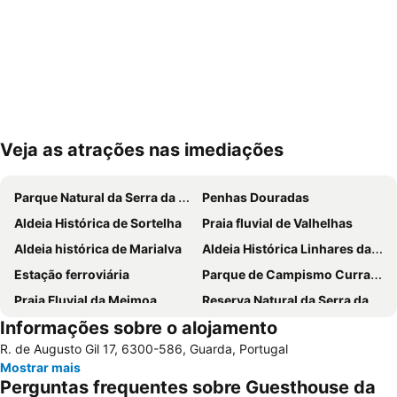
Veja as atrações nas imediações
Ampliar mapa
Parque Natural da Serra da Estrela
Penhas Douradas
Aldeia Histórica de Sortelha
Praia fluvial de Valhelhas
Aldeia histórica de Marialva
Aldeia Histórica Linhares da Beira
Estação ferroviária
Parque de Campismo Curral do Negro Gouveia
Praia Fluvial da Meimoa
Reserva Natural da Serra da Malcata
Informações sobre o alojamento
Aldeia Histórica de Castelo Rodrigo
Aldeia Histórica de Trancoso
R. de Augusto Gil 17, 6300-586, Guarda, Portugal
Museu do Pão
Piscina Municipal da Covilhã
Mostrar mais
Capela da Santa Casa da Misericórdia de Alfaiates
Sé Catedral da Guarda
Perguntas frequentes sobre Guesthouse da