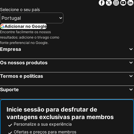
Facebook
Twitter
Insta
Yo
Selecione o seu país
Adicionar no Google
Encontre facilmente os nossos
resultados: adicione o trivago como
fonte preferencial no Google.
Empresa
Os nossos produtos
Termos e políticas
Suporte
Inicie sessão para desfrutar de
vantagens exclusivas para membros
Personalize a sua experiência
Ofertas e preços para membros