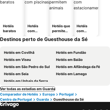
Hotéis
Hotéis
Hotéis que
Hotéis
baratos
com
permitem
com
piscinas
animais
estaciona
Destinos perto de Guesthouse da Sé
mento
Hotéis em Covilhã
Hotéis em Fundão
Hotéis em Viseu
Hotéis em Baião
Hotéis em São Pedro do Sul
Hotéis em Alfândega da Fé
Hotéis em Seia
Hotéis em Lamego
Hotéis em Unhais da Serra
Ver todas as estadias em Guarda
Comparador de Hotéis
Europa
Portugal
Centro de Portugal
Guarda
Guesthouse da Sé