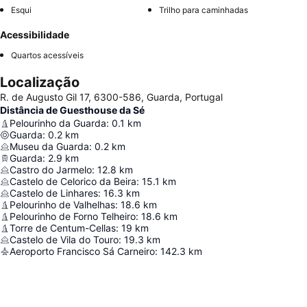
Esqui
Trilho para caminhadas
Acessibilidade
Quartos acessíveis
Localização
R. de Augusto Gil 17, 6300-586, Guarda, Portugal
Distância de Guesthouse da Sé
Pelourinho da Guarda
:
0.1
km
Guarda
:
0.2
km
Museu da Guarda
:
0.2
km
Guarda
:
2.9
km
Castro do Jarmelo
:
12.8
km
Castelo de Celorico da Beira
:
15.1
km
Castelo de Linhares
:
16.3
km
Pelourinho de Valhelhas
:
18.6
km
Pelourinho de Forno Telheiro
:
18.6
km
Torre de Centum-Cellas
:
19
km
Castelo de Vila do Touro
:
19.3
km
Aeroporto Francisco Sá Carneiro
:
142.3
km