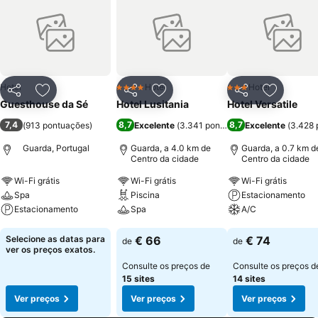
Hotel
Hotel
Hotel
4 Estrelas
3 Estrelas
Partilhar
Adicionar aos favoritos
Partilhar
Adicionar aos favoritos
Partilhar
Adicionar
Guesthouse da Sé
Hotel Lusitania
Hotel Versatile
7,4
8,7
8,7
(
913 pontuações
)
Excelente
(
3.341 pontuações
Excelente
)
(
3.428 
Guarda, Portugal
Guarda, a 4.0 km de
Guarda, a 0.7 km d
Centro da cidade
Centro da cidade
Wi-Fi grátis
Wi-Fi grátis
Wi-Fi grátis
Spa
Piscina
Estacionamento
Estacionamento
Spa
A/C
Ver preços
Ver preços
Ver preços
Selecione as datas para
€ 66
€ 74
de
de
ver os preços exatos.
Consulte os preços de
Consulte os preços d
15 sites
14 sites
Ver preços
Ver preços
Ver preços