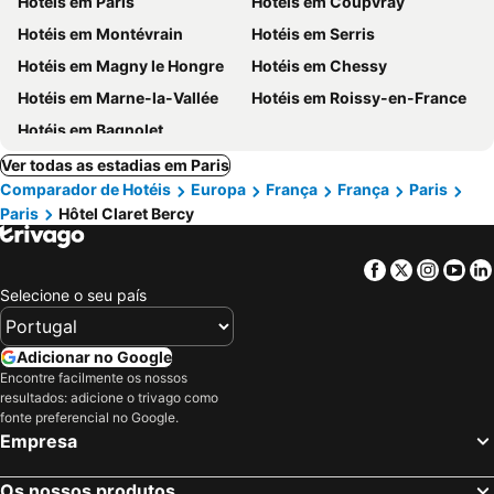
Hotéis em Paris
Hotéis em Coupvray
Hotéis em Montévrain
Hotéis em Serris
Hotéis em Magny le Hongre
Hotéis em Chessy
Hotéis em Marne-la-Vallée
Hotéis em Roissy-en-France
Hotéis em Bagnolet
Ver todas as estadias em Paris
Comparador de Hotéis
Europa
França
França
Paris
Paris
Hôtel Claret Bercy
Facebook
Twitter
Insta
Yo
Selecione o seu país
Adicionar no Google
Encontre facilmente os nossos
resultados: adicione o trivago como
fonte preferencial no Google.
Empresa
Os nossos produtos