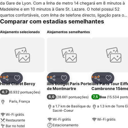
da Gare de Lyon. Com a linha de metro 14 chegará em 8 minutos à
Madeleine e em 10 minutos à Gare St. Lazare. O hotel possui 52
quartos confortáveis, com linha de telefone directo, ligação para o
Comparar com estadias semelhantes
seu computador, televisão, banheira e duche. Pode desfrutar do
almoço e do jantar no terraço, no Verão, ou nas adegas abobadadas
Alojamento selecionado
Alojamentos semelhantes
do século XVIII. Os quartos de diferentes escalões, estão
devidamente equipados com ar condicionado, secretária bem
iluminada, comodidades de engomadoria, aquecimento, duche,
frigorifico, secador de cabelo, casa de banho ou suite, dependendo
do tipo de quarto, banheira ou duche, telefone, canais de televisão
disponíveis por satélite, comodidades para fazer Café / Chá,
Frigorífico. No interior do hotel também encontrará recepção aberta
24 horas por dia, jornais diários, quartos familiares, elevador,
Hotel
Hotel
Hotel
3 Estrelas
2 Estrelas
3 Estrelas
Partilhar
Adicionar aos favoritos
Partilhar
Adicionar aos favoritos
Partilhar
Adicionar
aquecimento central. Tem outras comodidades como Centro de
Hôtel Claret Bercy
ibis budget Paris Porte
ibis Paris Tour Eiff
Negócios, Lavandaria, Fax/Fotocopiadora e Multibanco no local. A
de Montmartre
Cambronne 15èm
6,7
(
6.932 pontuações
)
Internet Wi-Fi encontra-se disponível por todo o hotel e é gratuita. O
6,0
7,5
(
28.661 pontuações
)
Boa
(
15.534 pont
Estacionamento é público e pago.
Paris, França
a 1.7 km de Basilique du
a 1.3 km de Torre Ei
Sacré-Coeur
Wi-Fi grátis
Wi-Fi grátis
Wi-Fi grátis
Restaurante
Estacionamento
Bar no hotel