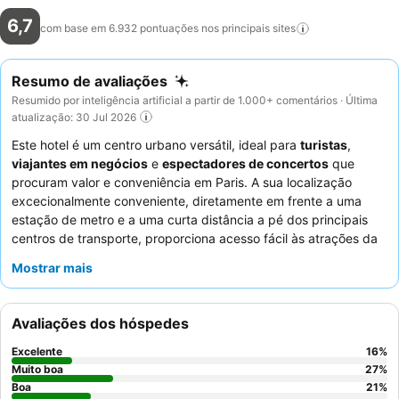
6,7
com base em 6.932 pontuações nos principais
sites
Resumo de avaliações
Resumido por inteligência artificial a partir de 1.000+ comentários · Última
atualização: 30 Jul 2026
Este hotel é um centro urbano versátil, ideal para
turistas
,
viajantes em negócios
e
espectadores de concertos
que
procuram valor e conveniência em Paris. A sua localização
excecionalmente conveniente, diretamente em frente a uma
estação de metro e a uma curta distância a pé dos principais
centros de transporte, proporciona acesso fácil às atrações da
cidade e à Accor Arena. A propriedade oferece a vantagem
Mostrar mais
significativa de
estacionamento privado
, uma comodidade
valiosa para quem viaja de carro. Os hóspedes destacam
consistentemente a
equipa de receção simpática e prestável
,
Avaliações dos hóspedes
que melhora a estadia geral com a sua atenção e conselhos.
Para uma experiência mais confortável, considere pedir um
Excelente
16
%
quarto virado para o pátio tranquilo para minimizar o ruído.
Muito boa
27
%
Boa
21
%