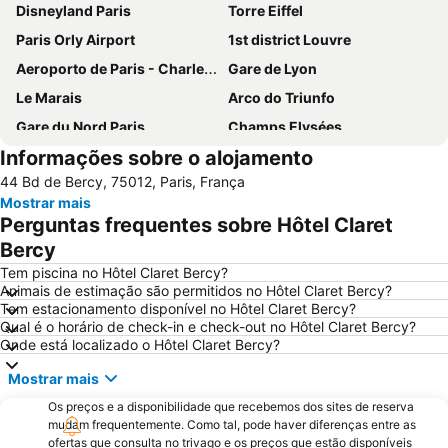
Disneyland Paris
Torre Eiffel
Paris Orly Airport
1st district Louvre
Aeroporto de Paris - Charles de Gaulle
Gare de Lyon
Le Marais
Arco do Triunfo
Gare du Nord Paris
Champs Elysées
Informações sobre o alojamento
58 tour eiffel
Quartier Latin
44 Bd de Bercy, 75012, Paris, França
8th district Élysée
9th district Opéra
Mostrar mais
Museu do Louvre
6th district Luxembourg
Perguntas frequentes sobre Hôtel Claret
Paris Expo Porte de Versailles
5th district Panthéon
Bercy
Montparnasse
Stade de France
Tem piscina no Hôtel Claret Bercy?
Animais de estimação são permitidos no Hôtel Claret Bercy?
7th district Palais Bourbon
15th district Vaugirard
Tem estacionamento disponível no Hôtel Claret Bercy?
Qual é o horário de check-in e check-out no Hôtel Claret Bercy?
Disney Village
3rd district Temple
Onde está localizado o Hôtel Claret Bercy?
Bercy
14th district Observatoire
Mostrar mais
4th district Hôtel-de-Ville
Colina de Montmartre
Os preços e a disponibilidade que recebemos dos sites de reserva
18th district la Butte-Montmartre
11th district Popincourt
mudam frequentemente. Como tal, pode haver diferenças entre as
ofertas que consulta no trivago e os preços que estão disponíveis
Notre-Dame Cathedral
Centre commercial International Val d'Europe