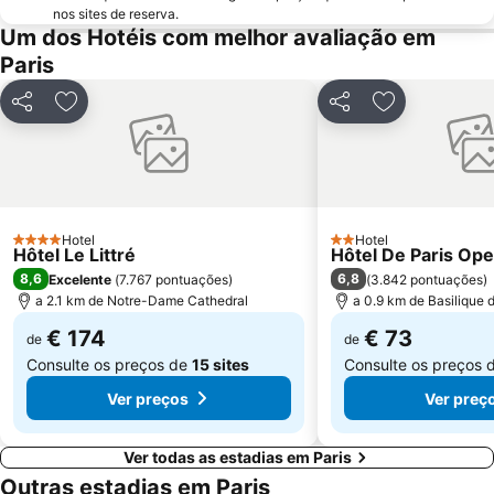
nos sites de reserva.
2nd district la Bourse
Palais des Congrès de Paris
Um dos Hotéis com melhor avaliação em
Paris
Palais Garnier Opera National de Paris
La Défense
Les Halles
Nation Metro Station
Partilhar
Adicionar aos favoritos
Partilhar
Adicionar aos
Galerias Lafayette Paris Haussmann
Jardim de Luxemburgo
St-Germain-des-Prés
10th district Entrepôt
16th district Passy
Châtelet Metro Station
Gare de Lyon Metro Station
Montparnasse Train station
Hotel
Hotel
4 Estrelas
2 Estrelas
Hôtel Le Littré
12th district Reuilly
Parc des Princes
Hôtel De Paris Ope
8,6
6,8
Excelente
(
7.767 pontuações
)
(
3.842 pontuações
)
Moulin Rouge
Gare de Neuilly - Porte Maillot Metro Station
a 2.1 km de Notre-Dame Cathedral
a 0.9 km de Basilique
€ 174
€ 73
de
de
Consulte os preços de
15 sites
Consulte os preços 
Ver preços
Ver preç
Ver todas as estadias em Paris
Outras estadias em Paris