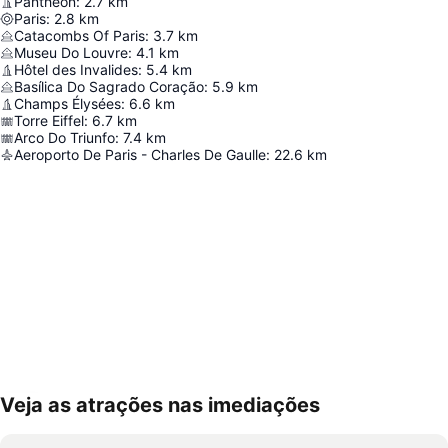
Pantheon
:
2.7
km
Paris
:
2.8
km
Catacombs Of Paris
:
3.7
km
Museu Do Louvre
:
4.1
km
Hôtel des Invalides
:
5.4
km
Basílica Do Sagrado Coração
:
5.9
km
Champs Élysées
:
6.6
km
Torre Eiffel
:
6.7
km
Arco Do Triunfo
:
7.4
km
Aeroporto De Paris - Charles De Gaulle
:
22.6
km
Veja as atrações nas imediações
Ampliar mapa