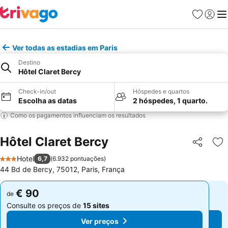
Favoritos
Iniciar
Me
Ver todas as estadias em Paris
Destino
Hôtel Claret Bercy
Check-in/out
Hóspedes e quartos
Escolha as datas
2 hóspedes, 1 quarto.
Como os pagamentos influenciam os resultados
Hôtel Claret Bercy
Partilhar
Ad
Hotel
6,7
(
6.932 pontuações
)
3 Estrelas
44 Bd de Bercy, 75012, Paris, França
€ 90
€ 90
de
de
Consulte os preços de
15 sites
Consulte os preços de
15 sites
Ver preços
Ver preços