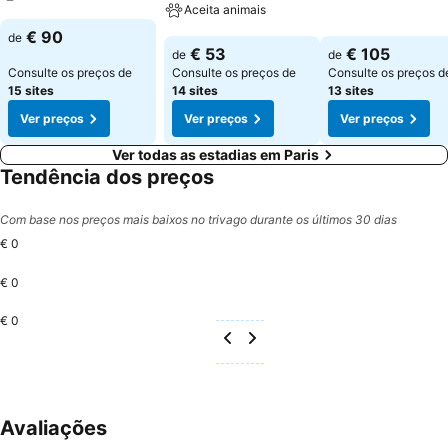
Ver preços
Aceita animais
Ver preços
€ 90
de
Ver preços
€ 53
€ 105
de
de
Consulte os preços de
Consulte os preços de
Consulte os preços d
15 sites
14 sites
13 sites
Ver preços
Ver preços
Ver preços
Ver todas as estadias em Paris
Tendência dos preços
Com base nos preços mais baixos no trivago durante os últimos 30 dias
€ 0
€ 0
€ 0
Avaliações