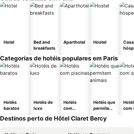
Hotel
Bed and
Aparthotel
Hostel
Casa
breakfasts
hósp
Categorias de hotéis populares em Paris
Hotéis
Hotéis de
Hotéis
Hotéis que
Hoté
baratos
luxo
com
permitem
com 
piscinas
animais
Destinos perto de Hôtel Claret Bercy