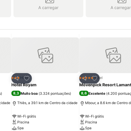
A carregar
A carregar
itos
Adicionar aos favoritos
Adicionar aos fav
Hotel
Hotel
3 Estrelas
5 Estrelas
Partilhar
Partilhar
Hotel Royam
Mövenpick Resort Lamant
8,3
8,6
s
)
Muito boa
(
3.324 pontuações
)
Excelente
(
4.200 pontua
 cidade
Thiès, a 39.1 km de Centro da cidade
Mbour, a 8.6 km de Centro 
Wi-Fi grátis
Wi-Fi grátis
Piscina
Piscina
Spa
Spa