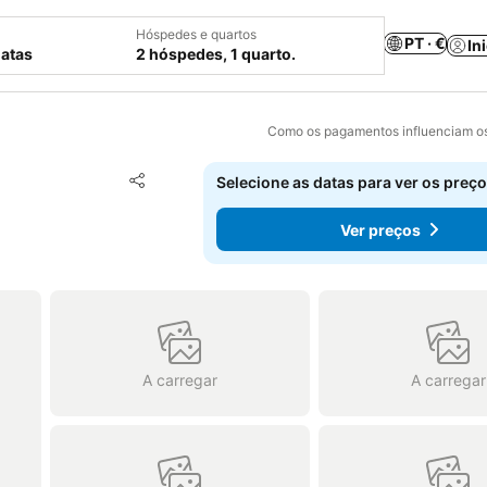
Hóspedes e quartos
PT · €
In
datas
2 hóspedes, 1 quarto.
Como os pagamentos influenciam os
Adicionar aos favoritos
Selecione as datas para ver os preço
Partilhar
Ver preços
A carregar
A carregar