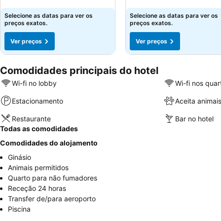
Ver preços
Ver preços
Selecione as datas para ver os
Selecione as datas para ver os
preços exatos.
preços exatos.
Ver preços
Ver preços
Comodidades principais do hotel
Wi-fi no lobby
Wi-fi nos quar
Estacionamento
Aceita animai
Restaurante
Bar no hotel
Todas as comodidades
Comodidades do alojamento
Ginásio
Animais permitidos
Quarto para não fumadores
Receção 24 horas
Transfer de/para aeroporto
Piscina