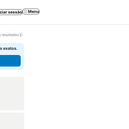
Menu
iciar sessão
 resultados
s exatos.