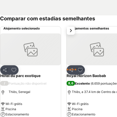
Comparar com estadias semelhantes
Alojamento selecionado
Alojamentos semelhantes
próximo
Adicionar aos favoritos
Adicionar aos favor
Hotel
Hotel
4 Estrelas
Partilhar
Partilhar
Hôtel du parc exotique
Royal Horizon Baobab
/
8,6
Pontuação não disponível
Excelente
(
6.659 pontuaçõe
Thiès, Senegal
Thiès, a 37.4 km de Centro da
Wi-Fi grátis
Wi-Fi grátis
Piscina
Piscina
Estacionamento
Estacionamento