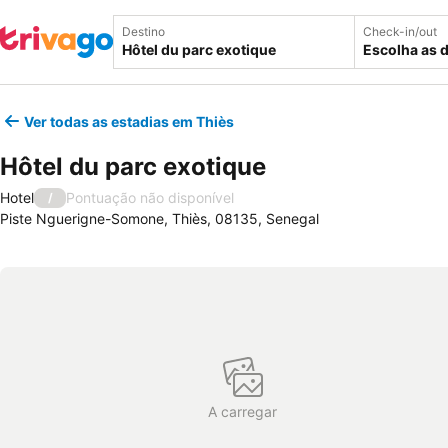
Destino
Check-in/out
Escolha as 
Ver todas as estadias em Thiès
Hôtel du parc exotique
Hotel
Pontuação não disponível
/
Piste Nguerigne-Somone, Thiès, 08135, Senegal
A carregar