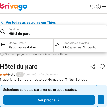
Favoritos
Iniciar
Me
Ver todas as estadias em Thiès
Destino
Hôtel du parc
Check-in/out
Hóspedes e quartos
Escolha as datas
2 hóspedes, 1 quarto.
Como os pagamentos influenciam os resultados
Hôtel du parc
Partilhar
Ad
Hotel
/
Pontuação não disponível
3 Estrelas
Nguerigne Bambara, route de Ngaparou, Thiès, Senegal
Selecione as datas para ver os preços exatos.
Selecione as datas para ver os preços exatos.
Ver preços
Ver preços