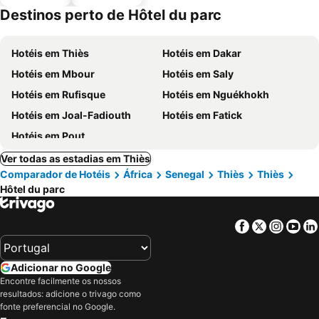
piscinas
Destinos perto de Hôtel du parc
Hotéis em Thiès
Hotéis em Dakar
Hotéis em Mbour
Hotéis em Saly
Hotéis em Rufisque
Hotéis em Nguékhokh
Hotéis em Joal-Fadiouth
Hotéis em Fatick
Hotéis em Pout
Ver todas as estadias em Thiès
Comparador de Hotéis
África
Senegal
Thiès
Thiès
Hôtel du parc
Facebook
Twitter
Insta
Yo
Adicionar no Google
Encontre facilmente os nossos
resultados: adicione o trivago como
fonte preferencial no Google.