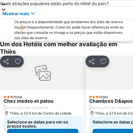
Quais atrações populares estão perto do Hôtel du parc?
Mostrar mais
Os preços e a disponibilidade que recebemos dos sites de reserva
mudam frequentemente. Como tal, pode haver diferenças entre as
ofertas que consulta no trivago e os preços que estão disponíveis
nos sites de reserva.
Um dos Hotéis com melhor avaliação em
Thiès
Partilhar
Adicionar aos favoritos
Partilhar
Adicionar aos
Hotel
Hotel
3 Estrelas
3 Estrelas
Chez medzo et patou
Chambres D&apos;
/
/
Pontuação não disponível
Pontuação não disponíve
Thiès, a 32.6 km de Centro da cidade
Thiès, a 37.9 km de Ce
Selecione as datas para ver os
Selecione as datas 
preços exatos.