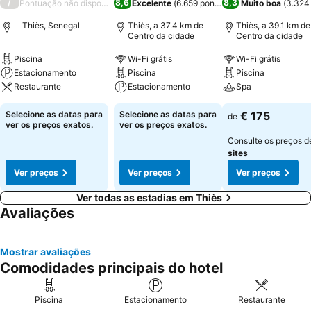
/
8,6
8,3
Pontuação não disponível
Excelente
(
6.659 pontuações
Muito boa
)
(
3.324
Thiès, Senegal
Thiès, a 37.4 km de
Thiès, a 39.1 km de
Centro da cidade
Centro da cidade
Piscina
Wi-Fi grátis
Wi-Fi grátis
Estacionamento
Piscina
Piscina
Restaurante
Estacionamento
Spa
Selecione as datas para
Selecione as datas para
€ 175
de
ver os preços exatos.
ver os preços exatos.
Consulte os preços 
sites
Ver preços
Ver preços
Ver preços
Ver todas as estadias em Thiès
Avaliações
Mostrar avaliações
Comodidades principais do hotel
Piscina
Estacionamento
Restaurante