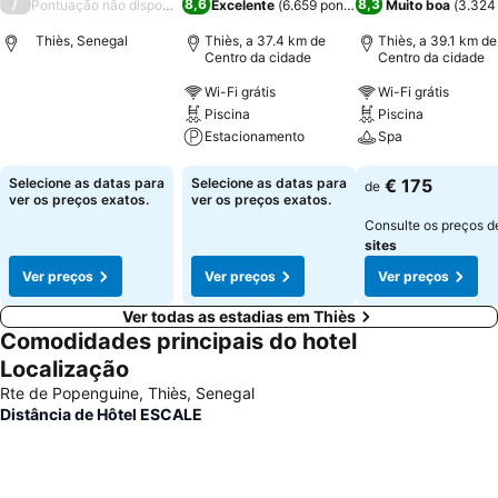
/
8,6
8,3
Pontuação não disponível
Excelente
(
6.659 pontuações
Muito boa
)
(
3.324
Thiès, Senegal
Thiès, a 37.4 km de
Thiès, a 39.1 km de
Centro da cidade
Centro da cidade
Wi-Fi grátis
Wi-Fi grátis
Ver preços
Piscina
Piscina
Estacionamento
Spa
Ver preços
Ver preços
Selecione as datas para
Selecione as datas para
€ 175
de
ver os preços exatos.
ver os preços exatos.
Consulte os preços 
sites
Ver preços
Ver preços
Ver preços
Ver todas as estadias em Thiès
Comodidades principais do hotel
Localização
Rte de Popenguine, Thiès, Senegal
Distância de Hôtel ESCALE