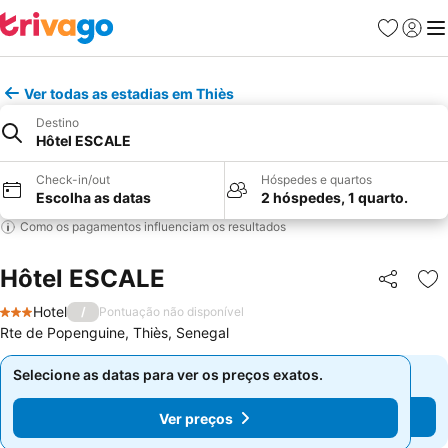
Favoritos
Iniciar
Me
Ver todas as estadias em Thiès
Destino
Hôtel ESCALE
Check-in/out
Hóspedes e quartos
Escolha as datas
2 hóspedes, 1 quarto.
Como os pagamentos influenciam os resultados
Hôtel ESCALE
Partilhar
Ad
Hotel
/
Pontuação não disponível
3 Estrelas
Rte de Popenguine, Thiès, Senegal
Selecione as datas para ver os preços exatos.
Selecione as datas para ver os preços exatos.
Ver preços
Ver preços