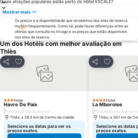
Quais atrações populares estão perto do Hôtel ESCALE?
Mostrar mais
Os preços e a disponibilidade que recebemos dos sites de reserva
mudam frequentemente. Como tal, pode haver diferenças entre as
ofertas que consulta no trivago e os preços que estão disponíveis
nos sites de reserva.
Um dos Hotéis com melhor avaliação em
Thiès
Partilhar
Adicionar aos favoritos
Partilhar
Adicionar aos
Hotel
Hotel
3 Estrelas
4 Estrelas
Havre De Paix
La Mboroise
/
/
Pontuação não disponível
Pontuação não disponíve
Thiès, a 38.3 km de Centro da cidade
Thiès, a 39.1 km de Ce
Selecione as datas para ver os
Selecione as datas 
preços exatos.
preços exatos.