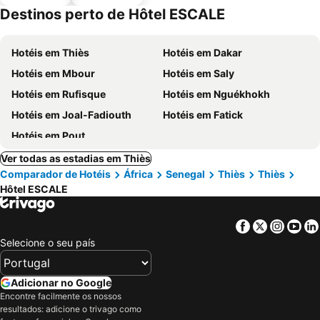
piscinas
Destinos perto de Hôtel ESCALE
Hotéis em Thiès
Hotéis em Dakar
Hotéis em Mbour
Hotéis em Saly
Hotéis em Rufisque
Hotéis em Nguékhokh
Hotéis em Joal-Fadiouth
Hotéis em Fatick
Hotéis em Pout
Ver todas as estadias em Thiès
Comparador de Hotéis
África
Senegal
Thiès
Thiès
Hôtel ESCALE
Facebook
Twitter
Insta
Yo
Selecione o seu país
Adicionar no Google
Encontre facilmente os nossos
resultados: adicione o trivago como