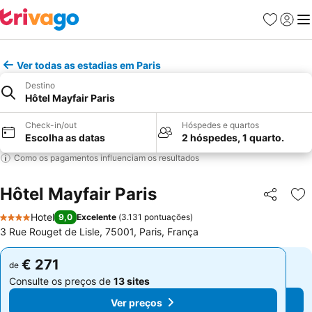
Favoritos
Iniciar
Me
Ver todas as estadias em Paris
Destino
Hôtel Mayfair Paris
Check-in/out
Hóspedes e quartos
Escolha as datas
2 hóspedes, 1 quarto.
Como os pagamentos influenciam os resultados
Hôtel Mayfair Paris
Partilhar
Ad
Hotel
9,0
Excelente
(
3.131 pontuações
)
4 Estrelas
3 Rue Rouget de Lisle, 75001, Paris, França
€ 271
€ 271
de
de
Consulte os preços de
13 sites
Consulte os preços de
13 sites
Ver preços
Ver preços