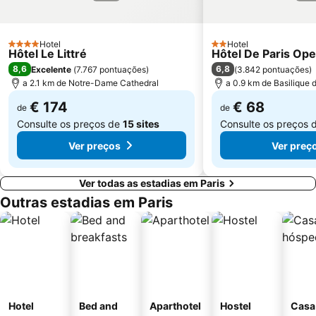
16th district Passy
Châtelet Metro Station
Gare de Lyon Metro Station
Montparnasse Train station
Hotel
Hotel
4 Estrelas
2 Estrelas
Hôtel Le Littré
12th district Reuilly
Parc des Princes
Hôtel De Paris Ope
8,6
6,8
Excelente
(
7.767 pontuações
)
(
3.842 pontuações
)
Moulin Rouge
Gare de Neuilly - Porte Maillot Metro Station
a 2.1 km de Notre-Dame Cathedral
a 0.9 km de Basilique
€ 174
€ 68
de
de
Consulte os preços de
15 sites
Consulte os preços 
Ver preços
Ver preç
Ver todas as estadias em Paris
Outras estadias em Paris
Hotel
Bed and
Aparthotel
Hostel
Casa