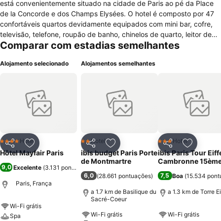
está convenientemente situado na cidade de Paris ao pé da Place
de la Concorde e dos Champs Elysées. O hotel é composto por 47
confortáveis quartos devidamente equipados com mini bar, cofre,
televisão, telefone, roupão de banho, chinelos de quarto, leitor de
Comparar com estadias semelhantes
cd, serviços de despertar, ar condicionado, casa de banho com
banheira, duche, secador de cabelo e artigos de higiene pessoal,
Alojamento selecionado
Alojamentos semelhantes
aquecimento, tv satélite, internet e mesa de escritório. No seu
interior também encontrará bar para conviver com seus amigos,
recepção com jornais e revistas, oportunidade de optar por quartos
familiares, quartos insonorizados, elevador, cofre, sala de bagagem,
ar condicionado, serviços de quarto, centro financeiro, salão de
conferências para reuniões, condições para receber crianças e
bebés com serviço de babás, lavandaria, engomadeira,
oportunidade de alugar viatura, possibilidade de tomar o café da
Hotel
Hotel
Hotel
4 Estrelas
2 Estrelas
3 Estrelas
Partilhar
Adicionar aos favoritos
Partilhar
Adicionar aos favoritos
Partilhar
Adicionar
manhã nos quartos, internet wi-fi em todo o hotel e estacionamento
Hôtel Mayfair Paris
ibis budget Paris Porte
ibis Paris Tour Eiff
privado pago. O hotel também dispõe de serviço de massagens.
de Montmartre
Cambronne 15èm
9,0
Excelente
(
3.131 pontuações
)
6,0
7,5
(
28.661 pontuações
)
Boa
(
15.534 pont
Paris, França
a 1.7 km de Basilique du
a 1.3 km de Torre Ei
Sacré-Coeur
Wi-Fi grátis
Wi-Fi grátis
Wi-Fi grátis
Spa