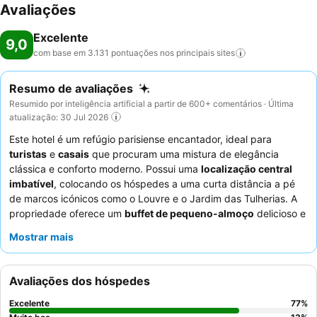
Avaliações
Excelente
9,0
com base em 3.131 pontuações nos principais
sites
Resumo de avaliações
Resumido por inteligência artificial a partir de 600+ comentários · Última
atualização: 30 Jul 2026
Este hotel é um refúgio parisiense encantador, ideal para
turistas
e
casais
que procuram uma mistura de elegância
clássica e conforto moderno. Possui uma
localização central
imbatível
, colocando os hóspedes a uma curta distância a pé
de marcos icónicos como o Louvre e o Jardim das Tulherias. A
propriedade oferece um
buffet de pequeno-almoço
delicioso e
variado, frequentemente elogiado pelas suas amplas opções.
Mostrar mais
Os hóspedes elogiam consistentemente a
equipa da receção
pela sua prestabilidade e eficiência, garantindo um ambiente
acolhedor. Para uma experiência verdadeiramente memorável,
Avaliações dos hóspedes
considere pedir um quarto com
varanda e vistas agradáveis
.
Excelente
77
%