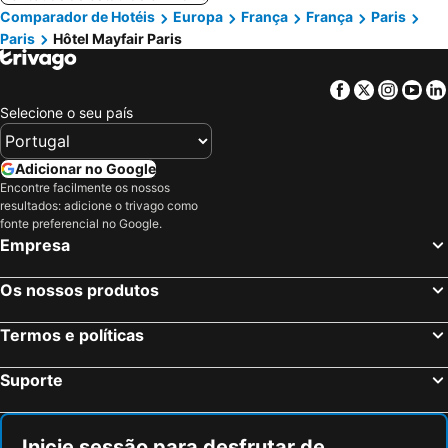
Comparador de Hotéis
Europa
França
França
Paris
Paris
Hôtel Mayfair Paris
Facebook
Twitter
Insta
Yo
Selecione o seu país
Adicionar no Google
Encontre facilmente os nossos
resultados: adicione o trivago como
fonte preferencial no Google.
Empresa
Os nossos produtos
Termos e políticas
Suporte
Inicie sessão para desfrutar de