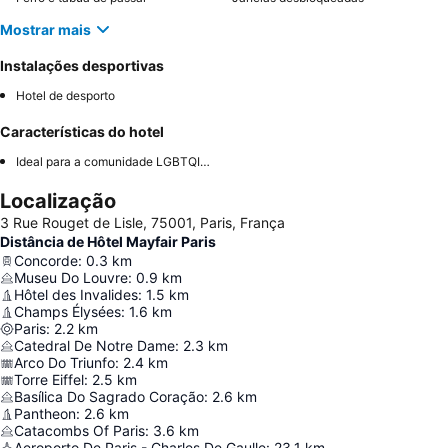
Mostrar mais
Instalações desportivas
Hotel de desporto
Características do hotel
Ideal para a comunidade LGBTQIA+
Localização
3 Rue Rouget de Lisle, 75001, Paris, França
Distância de Hôtel Mayfair Paris
Concorde
:
0.3
km
Museu Do Louvre
:
0.9
km
Hôtel des Invalides
:
1.5
km
Champs Élysées
:
1.6
km
Paris
:
2.2
km
Catedral De Notre Dame
:
2.3
km
Arco Do Triunfo
:
2.4
km
Torre Eiffel
:
2.5
km
Basílica Do Sagrado Coração
:
2.6
km
Pantheon
:
2.6
km
Catacombs Of Paris
:
3.6
km
Aeroporto De Paris - Charles De Gaulle
:
23.1
km