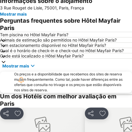
Informações sobre o alojamento
58 tour eiffel
Quartier Latin
3 Rue Rouget de Lisle, 75001, Paris, França
8th district Élysée
9th district Opéra
Mostrar mais
Museu do Louvre
6th district Luxembourg
Perguntas frequentes sobre Hôtel Mayfair
Paris Expo Porte de Versailles
5th district Panthéon
Paris
Montparnasse
Stade de France
Tem piscina no Hôtel Mayfair Paris?
Animais de estimação são permitidos no Hôtel Mayfair Paris?
7th district Palais Bourbon
15th district Vaugirard
Tem estacionamento disponível no Hôtel Mayfair Paris?
Qual é o horário de check-in e check-out no Hôtel Mayfair Paris?
Disney Village
3rd district Temple
Onde está localizado o Hôtel Mayfair Paris?
14th district Observatoire
Bercy
Mostrar mais
4th district Hôtel-de-Ville
Colina de Montmartre
Os preços e a disponibilidade que recebemos dos sites de reserva
18th district la Butte-Montmartre
11th district Popincourt
mudam frequentemente. Como tal, pode haver diferenças entre as
ofertas que consulta no trivago e os preços que estão disponíveis
Notre-Dame Cathedral
Centre commercial International Val d'Europe
nos sites de reserva.
2nd district la Bourse
Palais des Congrès de Paris
Um dos Hotéis com melhor avaliação em
Paris
Palais Garnier Opera National de Paris
La Défense
Les Halles
Nation Metro Station
Partilhar
Adicionar aos favoritos
Partilhar
Adicionar aos
Galerias Lafayette Paris Haussmann
Jardim de Luxemburgo
St-Germain-des-Prés
10th district Entrepôt