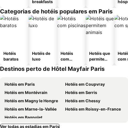
breakfasts
hósp
Categorias de hotéis populares em Paris
Hotéis
Hotéis de
Hotéis
Hotéis que
Hoté
baratos
luxo
com
permitem
com 
piscinas
animais
Destinos perto de Hôtel Mayfair Paris
Hotéis em Paris
Hotéis em Coupvray
Hotéis em Montévrain
Hotéis em Serris
Hotéis em Magny le Hongre
Hotéis em Chessy
Hotéis em Marne-la-Vallée
Hotéis em Roissy-en-France
Hotéis em Bagnolet
Ver todas as estadias em Paris