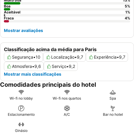
Muito boa
13
%
Boa
5
%
Aceitável
1
%
Fraca
4
%
Mostrar avaliações
Classificação acima da média para Paris
Segurança
•
10
Localização
•
9,7
Experiência
•
9,7
Atmosfera
•
9,6
Serviço
•
9,2
Mostrar mais classificações
Comodidades principais do hotel
Wi-fi no lobby
Wi-fi nos quartos
Spa
Estacionamento
A/C
Bar no hotel
Ginásio