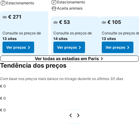
Estacionamento
Estacionamento
Ver preços
Aceita animais
Ver preços
€ 271
de
Ver preços
€ 53
€ 105
de
de
Consulte os preços de
Consulte os preços de
Consulte os preços d
13 sites
14 sites
13 sites
Ver preços
Ver preços
Ver preços
Ver todas as estadias em Paris
Tendência dos preços
Com base nos preços mais baixos no trivago durante os últimos 30 dias
€ 0
€ 0
€ 0