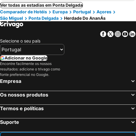
Ver todas as estadias em Ponta Delgada
Comparador de Hotéis
Europa
Portugal
Açores
São Miguel
Ponta Delgada
Herdade Do AnanÁs
Facebook
Twitter
Insta
Yo
Selecione o seu país
Adicionar no Google
Encontre facilmente os nossos
resultados: adicione o trivago como
fonte preferencial no Google.
Empresa
Os nossos produtos
Termos e políticas
Suporte