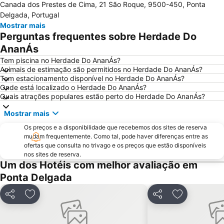
Canada dos Prestes de Cima, 21 São Roque, 9500-450, Ponta
Nascente Termal da Ferraria
Parque Natural da Ribeira dos Caldeirões
Delgada, Portugal
Mostrar mais
Perguntas frequentes sobre Herdade Do
AnanÁs
Tem piscina no Herdade Do AnanÁs?
Animais de estimação são permitidos no Herdade Do AnanÁs?
Tem estacionamento disponível no Herdade Do AnanÁs?
Onde está localizado o Herdade Do AnanÁs?
Quais atrações populares estão perto do Herdade Do AnanÁs?
Mostrar mais
Os preços e a disponibilidade que recebemos dos sites de reserva
mudam frequentemente. Como tal, pode haver diferenças entre as
ofertas que consulta no trivago e os preços que estão disponíveis
nos sites de reserva.
Um dos Hotéis com melhor avaliação em
Ponta Delgada
Partilhar
Adicionar aos favoritos
Partilhar
Adicionar ao