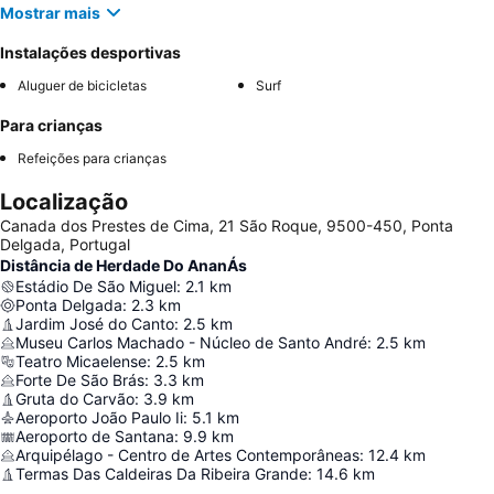
Mostrar mais
Instalações desportivas
Aluguer de bicicletas
Surf
Para crianças
Refeições para crianças
Localização
Canada dos Prestes de Cima, 21 São Roque, 9500-450, Ponta
Delgada, Portugal
Distância de Herdade Do AnanÁs
Estádio De São Miguel
:
2.1
km
Ponta Delgada
:
2.3
km
Jardim José do Canto
:
2.5
km
Museu Carlos Machado - Núcleo de Santo André
:
2.5
km
Teatro Micaelense
:
2.5
km
Forte De São Brás
:
3.3
km
Gruta do Carvão
:
3.9
km
Aeroporto João Paulo Ii
:
5.1
km
Aeroporto de Santana
:
9.9
km
Arquipélago - Centro de Artes Contemporâneas
:
12.4
km
Termas Das Caldeiras Da Ribeira Grande
:
14.6
km