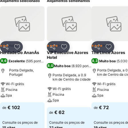
Alojamento selecionado
Alojamentos semelhantes
Hotel
Hotel
Hotel
3 Estrelas
4 Estrelas
4 Estrelas
Partilhar
Adicionar aos favoritos
Partilhar
Adicionar aos favoritos
Partilhar
Adicionar
Herdade Do AnanÁs
VIP Executive Azores
The Lince Azores
Hotel
9,6
8,3
Excelente
(
595 pontuações
)
Muito boa
(
5.030
8,0
Muito boa
(
8.920 pontuações
)
Ponta Delgada,
Ponta Delgada, a 0
Portugal
km de Centro da c
Ponta Delgada, a 0.9
km de Centro da cidade
Wi-Fi grátis
Wi-Fi grátis
Wi-Fi grátis
Piscina
Piscina
Piscina
Spa
Spa
Spa
€ 102
€ 72
de
de
€ 62
de
Consulte os preços de
Consulte os preços de
Consulte os preços d
15 sites
22 sites
19 sites