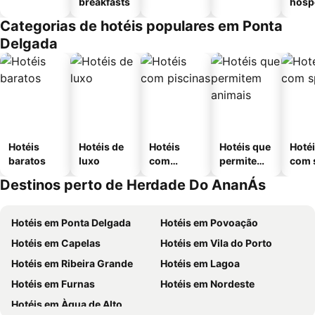
breakfasts
hósp
Categorias de hotéis populares em Ponta
Delgada
Hotéis
Hotéis de
Hotéis
Hotéis que
Hoté
baratos
luxo
com
permitem
com 
piscinas
animais
Destinos perto de Herdade Do AnanÁs
Hotéis em Ponta Delgada
Hotéis em Povoação
Hotéis em Capelas
Hotéis em Vila do Porto
Hotéis em Ribeira Grande
Hotéis em Lagoa
Hotéis em Furnas
Hotéis em Nordeste
Hotéis em Àgua de Alto