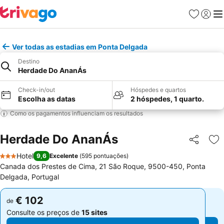
Favoritos
Iniciar
Me
Ver todas as estadias em Ponta Delgada
Destino
Herdade Do AnanÁs
Check-in/out
Hóspedes e quartos
Escolha as datas
2 hóspedes, 1 quarto.
Como os pagamentos influenciam os resultados
Herdade Do AnanÁs
Partilhar
Ad
Hotel
9,6
Excelente
(
595 pontuações
)
3 Estrelas
Canada dos Prestes de Cima, 21 São Roque, 9500-450, Ponta
Delgada, Portugal
€ 102
€ 102
de
de
Consulte os preços de
15 sites
Consulte os preços de
15 sites