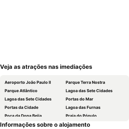
Veja as atrações nas imediações
Ampliar mapa
Aeroporto João Paulo II
Parque Terra Nostra
Parque Atlântico
Lagoa das Sete Cidades
Lagoa das Sete Cidades
Portas do Mar
Portas da Cidade
Lagoa das Furnas
Poça da Dona Beija
Praia do Pópulo
Informações sobre o alojamento
Observatório Vulcanológico dos Açores
Parque de Ribeira Grande