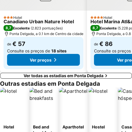
Hotel
Hotel
3 Estrelas
4 Estrelas
Canadiano Urban Nature Hotel
Hotel Marina Atl&a
8,7
8,7
Excelente
(
2.823 pontuações
)
Excelente
(
5.228 p
Ponta Delgada, a 0.1 km de Centro da cidade
Ponta Delgada, a 0.8
€ 57
€ 86
de
de
Consulte os preços de
18 sites
Consulte os preços
Ver preços
Ver pr
Ver todas as estadias em Ponta Delgada
Outras estadias em Ponta Delgada
Hotel
Bed and
Aparthotel
Hostel
Casa