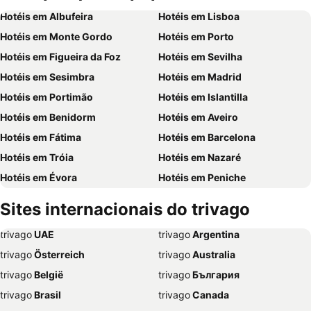
Hotéis em Albufeira
Hotéis em Lisboa
Hotéis em Monte Gordo
Hotéis em Porto
Hotéis em Figueira da Foz
Hotéis em Sevilha
Hotéis em Sesimbra
Hotéis em Madrid
Hotéis em Portimão
Hotéis em Islantilla
Hotéis em Benidorm
Hotéis em Aveiro
Hotéis em Fátima
Hotéis em Barcelona
Hotéis em Tróia
Hotéis em Nazaré
Hotéis em Évora
Hotéis em Peniche
Hotéis em Porto Santo
Hotéis em Isla Canela
Sites internacionais do trivago
Hotéis em Sangenjo
Hotéis em Vila Nova de Milfontes
trivago
‏ UAE
trivago
‏ Argentina
Hotéis em Vilamoura
Hotéis em Vigo
trivago
‏ Österreich
trivago
‏ Australia
Hotéis em Roma
Hotéis em Funchal
trivago
‏ België
trivago
‏ България
Hotéis em Paris
Hotéis em Setúbal
trivago
‏ Brasil
trivago
‏ Canada
Hotéis em Peneda-Gerês
Hotéis em Quarteira