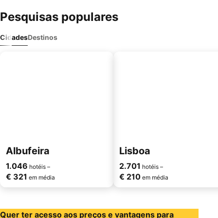
Pesquisas populares
Cidades
Destinos
Albufeira
Lisboa
1.046
2.701
hotéis –
hotéis –
€ 321
€ 210
em média
em média
Quer ter acesso aos preços e vantagens para