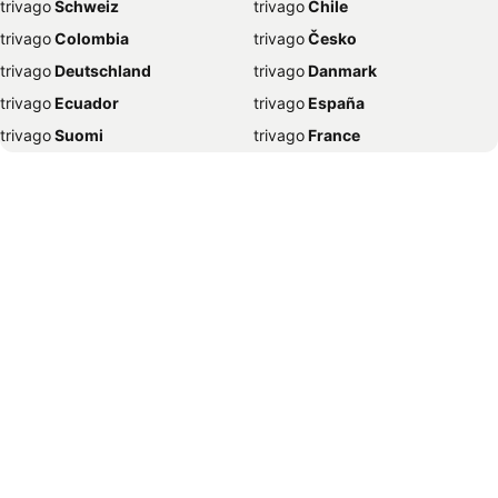
trivago
‏ Schweiz
trivago
‏ Chile
Hotéis em Coimbra
Hotéis em Chaves
trivago
‏ Colombia
trivago
‏ Česko
Hotéis em Isla Cristina
Hotéis em Alvor
trivago
‏ Deutschland
trivago
‏ Danmark
Hotéis em Londres
Hotéis em Viana do Castelo
trivago
‏ Ecuador
trivago
‏ España
Hotéis em Tavira
Hotéis em Viseu
trivago
‏ Suomi
trivago
‏ France
Hotéis em Braga
Hotéis em Lagos
trivago
‏ Ελλάδα
trivago
‏ 香港
Hotéis em Palma de Maiorca
Hotéis em Punta Umbría
trivago
‏ Hrvatska
trivago
‏ Magyarország
Hotéis em Sintra
Hotéis em Gerês-Caniçada
trivago
‏ Indonesia
trivago
‏ Ireland
Hotéis em Póvoa de Varzim
Hotéis em Armação de Pêra
trivago
‏ ישראל
trivago
‏ India
Hotéis em Montargil
Hotéis em Badajoz
trivago
‏ Italia
trivago
‏ 日本
Hotéis em Ponta Delgada
Hotéis em Salou
trivago
‏ 한국
trivago
‏ México
Hotéis em Sines
Hotéis em Faro
trivago
‏ Malaysia
trivago
‏ Nederland
Hotéis em Campo Maior
Hotéis em Valência
trivago
‏ Norge
trivago
‏ New Zealand
Hotéis em Rio de Janeiro
Hotéis em Mira
trivago
‏ Perú
trivago
‏ Pilipinas
Hotéis em Leiria
Hotéis em Cabanas de Tavira
trivago
‏ Polska
trivago
‏ Portugal
Hotéis em Guimarães
Hotéis em Costa da Caparica
trivago
‏ România
trivago
‏ Srbija
Hotéis em Nova Iorque
Hotéis em Elvas