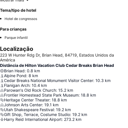
Tema/tipo de hotel
Hotel de congressos
Para crianças
Parque infantil
Localização
223 W Hunter Rdg Dr, Brian Head, 84719, Estados Unidos da
América
Distância de Hilton Vacation Club Cedar Breaks Brian Head
Brian Head
:
0.8
km
Alpine Pond
:
8
km
Cedar Breaks National Monument Visitor Center
:
10.3
km
Flanigan Arch
:
10.4
km
Parowan's Old Rock Church
:
15.2
km
Frontier Homestead State Park Museum
:
18.8
km
Heritage Center Theater
:
18.8
km
Johnson Arts Center
:
19.1
km
Utah Shakespeare Festival
:
19.2
km
Gift Shop, Terrace, Costume Studio
:
19.2
km
Harry Reid International Airport
:
273.2
km