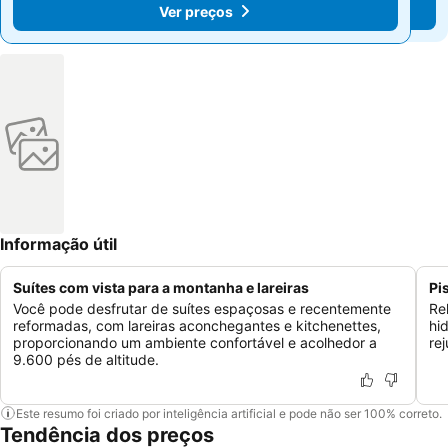
Ver preços
Ver preços
Informação útil
Suítes com vista para a montanha e lareiras
Pi
Você pode desfrutar de suítes espaçosas e recentemente
Re
reformadas, com lareiras aconchegantes e kitchenettes,
hi
proporcionando um ambiente confortável e acolhedor a
re
9.600 pés de altitude.
Este resumo foi criado por inteligência artificial e pode não ser 100% correto.
Tendência dos preços