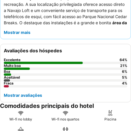
recreação. A sua localização privilegiada oferece acesso direto
a Navajo Loft e um conveniente serviço de transporte para os
teleféricos de esqui, com fácil acesso ao Parque Nacional Cedar
Breaks. O destaque das instalações é a grande e bonita
área da
piscina interior
, completa com duas banheiras de
Mostrar mais
hidromassagem, uma sauna e um banho turco. Os hóspedes
elogiam consistentemente os
funcionários simpáticos e
prestativos
e a
qualidade dos jantares
no restaurante do hotel.
Avaliações dos hóspedes
Para uma estadia mais tranquila, os hóspedes devem solicitar
um quarto virado para o jardim.
Excelente
64
%
Muito boa
21
%
Boa
6
%
Aceitável
5
%
Fraca
4
%
Mostrar avaliações
Comodidades principais do hotel
Wi-fi no lobby
Wi-fi nos quartos
Piscina