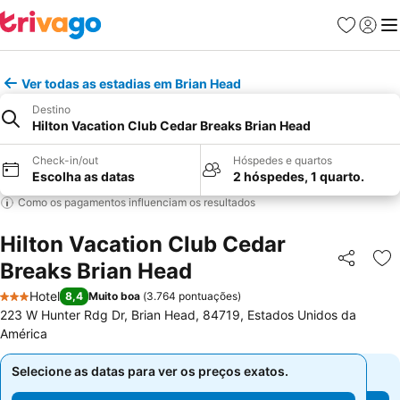
Favoritos
Iniciar
Me
Ver todas as estadias em Brian Head
Destino
Hilton Vacation Club Cedar Breaks Brian Head
Check-in/out
Hóspedes e quartos
Escolha as datas
2 hóspedes, 1 quarto.
Como os pagamentos influenciam os resultados
Hilton Vacation Club Cedar
Breaks Brian Head
Partilhar
Ad
Hotel
8,4
Muito boa
(
3.764 pontuações
)
3 Estrelas
223 W Hunter Rdg Dr, Brian Head, 84719, Estados Unidos da
América
Selecione as datas para ver os preços exatos.
Selecione as datas para ver os preços exatos.