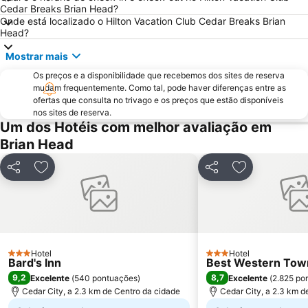
Cedar Breaks Brian Head?
Onde está localizado o Hilton Vacation Club Cedar Breaks Brian
Head?
Mostrar mais
Os preços e a disponibilidade que recebemos dos sites de reserva
mudam frequentemente. Como tal, pode haver diferenças entre as
ofertas que consulta no trivago e os preços que estão disponíveis
nos sites de reserva.
Um dos Hotéis com melhor avaliação em
Brian Head
Partilhar
Adicionar aos favoritos
Partilhar
Adicionar aos
Hotel
Hotel
3 Estrelas
3 Estrelas
Bard's Inn
Best Western Town
9,2
8,7
Excelente
(
540 pontuações
)
Excelente
(
2.825 po
Cedar City, a 2.3 km de Centro da cidade
Cedar City, a 2.3 km d