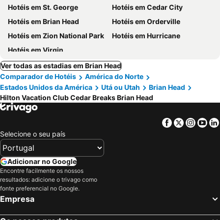
Hotéis em St. George
Hotéis em Cedar City
Hotéis em Brian Head
Hotéis em Orderville
Hotéis em Zion National Park
Hotéis em Hurricane
Hotéis em Virgin
Ver todas as estadias em Brian Head
Comparador de Hotéis
América do Norte
Estados Unidos da América
Utá ou Utah
Brian Head
Hilton Vacation Club Cedar Breaks Brian Head
Facebook
Twitter
Insta
Yo
Selecione o seu país
Adicionar no Google
Encontre facilmente os nossos
resultados: adicione o trivago como
fonte preferencial no Google.
Empresa