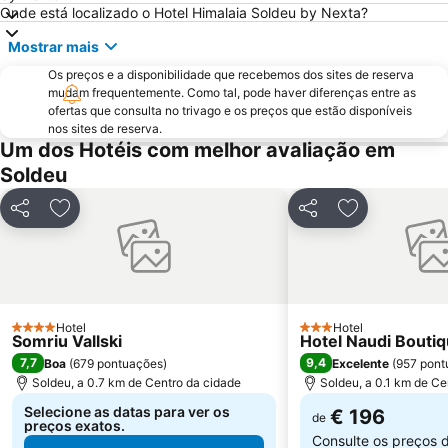
Onde está localizado o Hotel Himalaia Soldeu by Nexta?
Mostrar mais
Os preços e a disponibilidade que recebemos dos sites de reserva
mudam frequentemente. Como tal, pode haver diferenças entre as
ofertas que consulta no trivago e os preços que estão disponíveis
nos sites de reserva.
Um dos Hotéis com melhor avaliação em
Soldeu
Partilhar
Adicionar aos favoritos
Partilhar
Adicionar aos
Hotel
Hotel
4 Estrelas
3 Estrelas
Somriu Vallski
Hotel Naudi Boutiq
7,7
9,4
Boa
(
679 pontuações
)
Excelente
(
957 pont
Soldeu, a 0.7 km de Centro da cidade
Soldeu, a 0.1 km de Ce
Selecione as datas para ver os
€ 196
de
preços exatos.
Consulte os preços 