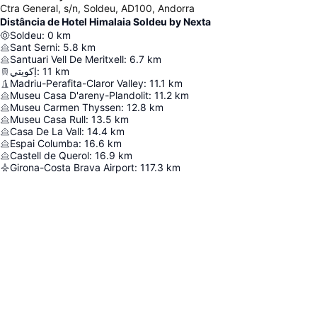
Ctra General, s/n, Soldeu, AD100, Andorra
Distância de Hotel Himalaia Soldeu by Nexta
Soldeu
:
0
km
Sant Serni
:
5.8
km
Santuari Vell De Meritxell
:
6.7
km
إكويتي
:
11
km
Madriu-Perafita-Claror Valley
:
11.1
km
Museu Casa D'areny-Plandolit
:
11.2
km
Museu Carmen Thyssen
:
12.8
km
Museu Casa Rull
:
13.5
km
Casa De La Vall
:
14.4
km
Espai Columba
:
16.6
km
Castell de Querol
:
16.9
km
Girona-Costa Brava Airport
:
117.3
km