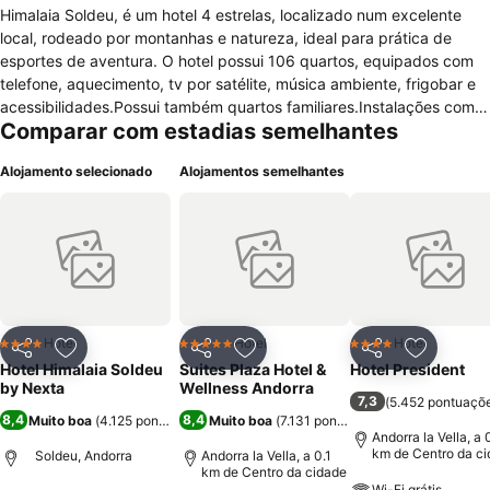
Himalaia Soldeu, é um hotel 4 estrelas, localizado num excelente
local, rodeado por montanhas e natureza, ideal para prática de
esportes de aventura. O hotel possui 106 quartos, equipados com
telefone, aquecimento, tv por satélite, música ambiente, frigobar e
acessibilidades.Possui também quartos familiares.Instalações com
Comparar com estadias semelhantes
restaurante buffet, snack bar, café bar, longe, fitness center, 2
jacuzzi, ginásio, sauna, banho turco, massagens, sala de reuniões,
Alojamento selecionado
Alojamentos semelhantes
guarda esqui, solário, spa, centro de bem estar, playground, bilhar,
hot tub, trilhas, ciclismo e estacionamento pago. Oferece os
serviços de quarto, café da manhã buffet, internet wi fi, lavanderia,
pet friendly, câmbio, recepção 24 hs, jornal, elevador, cofre, sala de
bagagens, engomadoria, aluguel de bicicletas, posto de turismo,
fax, xerox, bilheteria, ski equipamentos e venda de passe para
esquiar. Atividades disponíveis como, rafting, trekking, equitação e
4x4.
Hotel
Hotel
Hotel
4 Estrelas
5 Estrelas
4 Estrelas
Partilhar
Adicionar aos favoritos
Partilhar
Adicionar aos favoritos
Partilhar
Adicionar
Hotel Himalaia Soldeu
Suites Plaza Hotel &
Hotel President
by Nexta
Wellness Andorra
7,3
(
5.452 pontuaçõ
8,4
8,4
Muito boa
(
4.125 pontuações
)
Muito boa
(
7.131 pontuações
)
Andorra la Vella, a 
km de Centro da c
Soldeu, Andorra
Andorra la Vella, a 0.1
km de Centro da cidade
Wi-Fi grátis