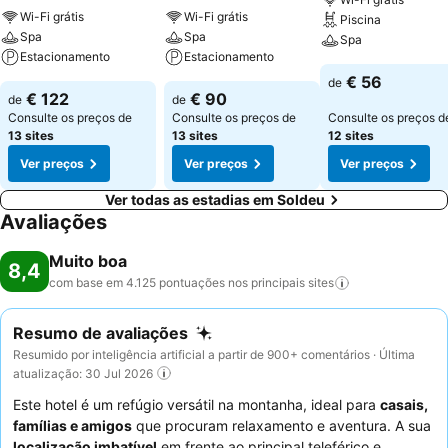
Wi-Fi grátis
Wi-Fi grátis
Piscina
Spa
Spa
Spa
Estacionamento
Estacionamento
€ 56
de
€ 122
€ 90
de
de
Consulte os preços de
Consulte os preços de
Consulte os preços d
13 sites
13 sites
12 sites
Ver preços
Ver preços
Ver preços
Ver todas as estadias em Soldeu
Avaliações
Muito boa
8,4
com base em 4.125 pontuações nos principais
sites
Resumo de avaliações
Resumido por inteligência artificial a partir de 900+ comentários · Última
atualização: 30 Jul 2026
Este hotel é um refúgio versátil na montanha, ideal para
casais,
famílias e amigos
que procuram relaxamento e aventura. A sua
localização imbatível
em frente ao principal teleférico e