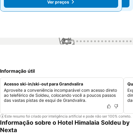
Ver preços
Ver preços
1 / 63
Informação útil
Acesso ski-in/ski-out para Grandvalira
Qu
Aproveite a conveniência incomparável com acesso direto
Ex
ao teleférico de Soldeu, colocando você a poucos passos
di
das vastas pistas de esqui de Grandvalira.
da
Este resumo foi criado por inteligência artificial e pode não ser 100% correto.
Informação sobre o Hotel Himalaia Soldeu by
Nexta