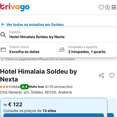
Favoritos
Iniciar
Me
Ver todas as estadias em Soldeu
Destino
Hotel Himalaia Soldeu by Nexta
Check-in/out
Hóspedes e quartos
Escolha as datas
2 hóspedes, 1 quarto.
Como os pagamentos influenciam os resultados
Hotel Himalaia Soldeu by
Nexta
Partilhar
Ad
Hotel
8,4
Muito boa
(
4.125 pontuações
)
4 Estrelas
Ctra General, s/n, Soldeu, AD100, Andorra
€ 122
€ 122
de
de
Consulte os preços de
13 sites
Consulte os preços de
13 sites