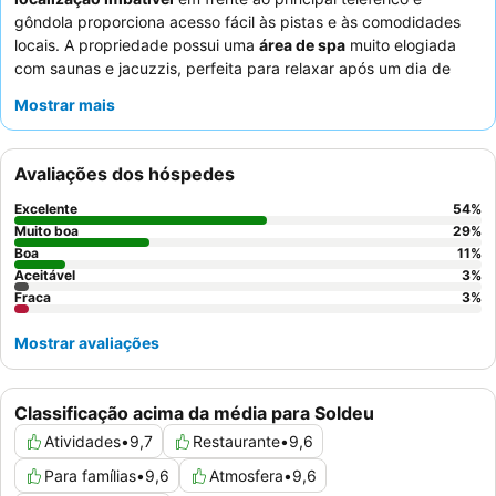
gôndola proporciona acesso fácil às pistas e às comodidades
locais. A propriedade possui uma
área de spa
muito elogiada
com saunas e jacuzzis, perfeita para relaxar após um dia de
atividades. Os hóspedes elogiam consistentemente os
Mostrar mais
funcionários simpáticos, prestativos e atenciosos
e os
extensos e de alta qualidade buffets de pequeno-almoço e
jantar, com opções preparadas na hora, como omeletes e
Avaliações dos hóspedes
carnes grelhadas. Para uma experiência mais tranquila,
considere solicitar um quarto com vista para o jardim.
Excelente
54
%
Muito boa
29
%
Boa
11
%
Aceitável
3
%
Fraca
3
%
Mostrar avaliações
Classificação acima da média para Soldeu
Atividades
•
9,7
Restaurante
•
9,6
Para famílias
•
9,6
Atmosfera
•
9,6