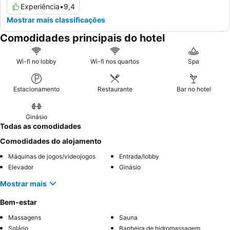
Experiência
•
9,4
Mostrar mais classificações
Comodidades principais do hotel
Wi-fi no lobby
Wi-fi nos quartos
Spa
Estacionamento
Restaurante
Bar no hotel
Ginásio
Todas as comodidades
Comodidades do alojamento
Máquinas de jogos/videojogos
Entrada/lobby
Elevador
Ginásio
Mostrar mais
Bem-estar
Massagens
Sauna
Solário
Banheira de hidromassagem