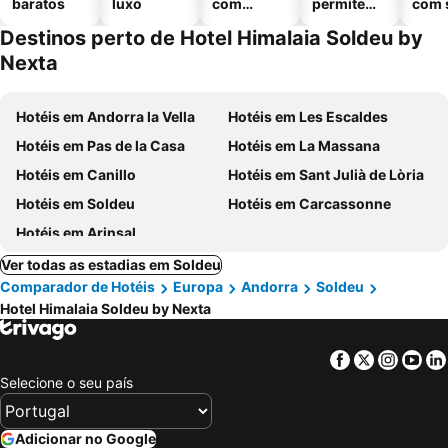
baratos
luxo
com
permitem
com 
piscinas
animais
Destinos perto de Hotel Himalaia Soldeu by
Nexta
Hotéis em Andorra la Vella
Hotéis em Les Escaldes
Hotéis em Pas de la Casa
Hotéis em La Massana
Hotéis em Canillo
Hotéis em Sant Julià de Lòria
Hotéis em Soldeu
Hotéis em Carcassonne
Hotéis em Arinsal
Ver todas as estadias em Soldeu
Comparador de Hotéis
Europa
Andorra
Soldeu
Hotel Himalaia Soldeu by Nexta
Facebook
Twitter
Insta
Yo
Selecione o seu país
Adicionar no Google