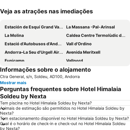
Veja as atrações nas imediações
Ampliar mapa
Estación de Esquí Grand Valira
La Massana -Pal-Arinsal
La Molina
Caldea Centre Termolùdic d' Andorra
Estació d'Autobusos d'Andorra
Vall d'Ordino
Andorra–La Seu d'Urgell Airport
Avenida Meritxell
Funicamp
Vallnord
Informações sobre o alojamento
Font-Romeu Pyrénées 2000
Vall de Núria
Ctra General, s/n, Soldeu, AD100, Andorra
Turisnat Pirineus
Masella
Mostrar mais
Vall de Canillo
Guzet neige
Perguntas frequentes sobre Hotel Himalaia
Cremallera de Núria
Parc Natural de la Vall de Sorteny
Soldeu by Nexta
Andorra Romànica -centre d'interpretació
Catedral de la Seu d´Urgell
Tem piscina no Hotel Himalaia Soldeu by Nexta?
Animais de estimação são permitidos no Hotel Himalaia Soldeu by
Ax 3 Domaines
Puigcerdà
Nexta?
Tem estacionamento disponível no Hotel Himalaia Soldeu by Nexta?
Parque Natural de Cadí-Moixeró
Vall de Núria
Qual é o horário de check-in e check-out no Hotel Himalaia Soldeu
by Nexta?