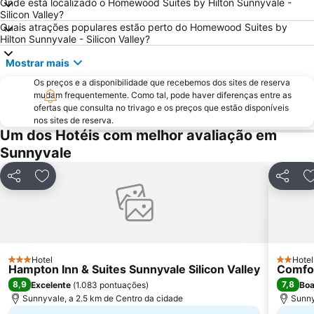
Onde está localizado o Homewood Suites by Hilton Sunnyvale -
Silicon Valley?
Quais atrações populares estão perto do Homewood Suites by
Hilton Sunnyvale - Silicon Valley?
Mostrar mais
Os preços e a disponibilidade que recebemos dos sites de reserva
mudam frequentemente. Como tal, pode haver diferenças entre as
ofertas que consulta no trivago e os preços que estão disponíveis
nos sites de reserva.
Um dos Hotéis com melhor avaliação em
Sunnyvale
Partilhar
Adicionar aos favoritos
Partilha
Hotel
Hotel
3 Estrelas
2 Estrel
Hampton Inn & Suites Sunnyvale Silicon Valley
Comfor
8,9
7,8
Excelente
(
1.083 pontuações
)
Bo
Sunnyvale, a 2.5 km de Centro da cidade
Sunny