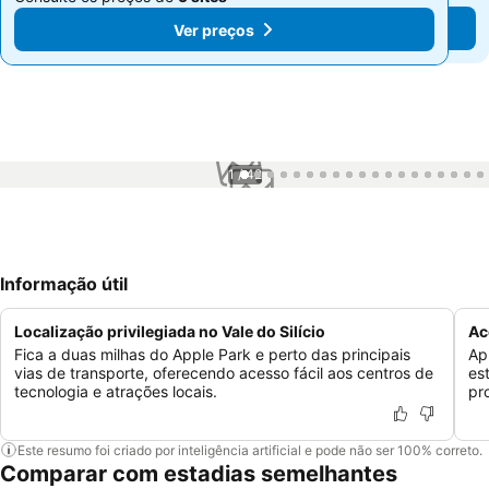
Ver preços
Ver preços
1 / 42
Informação útil
Localização privilegiada no Vale do Silício
Ac
Fica a duas milhas do Apple Park e perto das principais
Ap
vias de transporte, oferecendo acesso fácil aos centros de
es
tecnologia e atrações locais.
pr
Este resumo foi criado por inteligência artificial e pode não ser 100% correto.
Comparar com estadias semelhantes