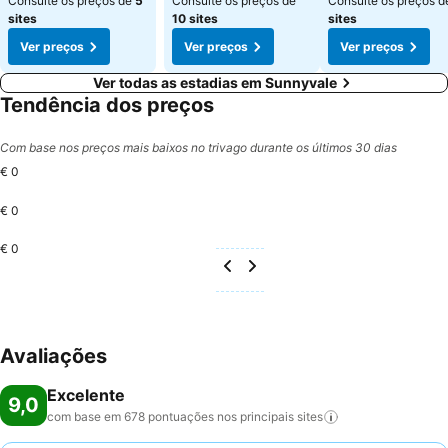
Consulte os preços de
5
Consulte os preços de
Consulte os preços 
sites
10 sites
sites
Ver preços
Ver preços
Ver preços
Ver todas as estadias em Sunnyvale
Tendência dos preços
Com base nos preços mais baixos no trivago durante os últimos 30 dias
€ 0
€ 0
€ 0
Avaliações
Excelente
9,0
com base em 678 pontuações nos principais
sites