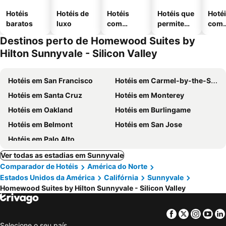
Hotéis
Hotéis de
Hotéis
Hotéis que
Hoté
baratos
luxo
com
permitem
com
piscinas
animais
esta
Destinos perto de Homewood Suites by
ment
Hilton Sunnyvale - Silicon Valley
Hotéis em San Francisco
Hotéis em Carmel-by-the-Sea
Hotéis em Santa Cruz
Hotéis em Monterey
Hotéis em Oakland
Hotéis em Burlingame
Hotéis em Belmont
Hotéis em San Jose
Hotéis em Palo Alto
Ver todas as estadias em Sunnyvale
Comparador de Hotéis
América do Norte
Estados Unidos da América
Califórnia
Sunnyvale
Homewood Suites by Hilton Sunnyvale - Silicon Valley
Facebook
Twitter
Insta
Yo
Selecione o seu país