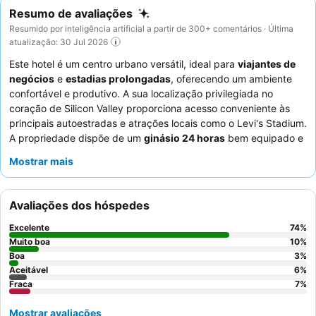
Resumo de avaliações
Resumido por inteligência artificial a partir de 300+ comentários · Última
atualização: 30 Jul 2026
Este hotel é um centro urbano versátil, ideal para
viajantes de
negócios
e
estadias prolongadas
, oferecendo um ambiente
confortável e produtivo. A sua localização privilegiada no
coração de Silicon Valley proporciona acesso conveniente às
principais autoestradas e atrações locais como o Levi's Stadium.
A propriedade dispõe de um
ginásio 24 horas
bem equipado e
um agradável terraço no segundo andar com churrasqueiras a
Mostrar mais
gás, para fitness e relaxamento. Os hóspedes elogiam
consistentemente os funcionários simpáticos e prestativos, e o
pequeno-almoço quente gratuito
com diversas opções é um
Avaliações dos hóspedes
destaque. Para uma experiência mais tranquila, os hóspedes
devem solicitar quartos virados para o jardim.
Excelente
74
%
Muito boa
10
%
Boa
3
%
Aceitável
6
%
Fraca
7
%
Mostrar avaliações