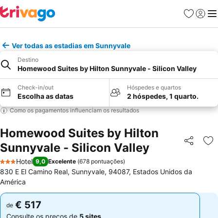
Favoritos
Iniciar
Me
Ver todas as estadias em Sunnyvale
Destino
Homewood Suites by Hilton Sunnyvale - Silicon Valley
Check-in/out
Hóspedes e quartos
Escolha as datas
2 hóspedes, 1 quarto.
Como os pagamentos influenciam os resultados
Homewood Suites by Hilton
Sunnyvale - Silicon Valley
Partilhar
Ad
Hotel
9,0
Excelente
(
678 pontuações
)
3 Estrelas
830 E El Camino Real, Sunnyvale, 94087, Estados Unidos da
América
€ 517
€ 517
de
de
Consulte os preços de
5 sites
Consulte os preços de
5 sites