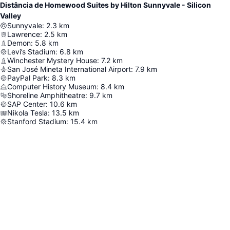
Distância de Homewood Suites by Hilton Sunnyvale - Silicon
Valley
Sunnyvale
:
2.3
km
Lawrence
:
2.5
km
Demon
:
5.8
km
Levi’s Stadium
:
6.8
km
Winchester Mystery House
:
7.2
km
San José Mineta International Airport
:
7.9
km
PayPal Park
:
8.3
km
Computer History Museum
:
8.4
km
Shoreline Amphitheatre
:
9.7
km
SAP Center
:
10.6
km
Nikola Tesla
:
13.5
km
Stanford Stadium
:
15.4
km