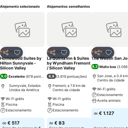
Alojamento selecionado
Alojamentos semelhantes
Hotel
Hotel
Hotel
3 Estrelas
3 Estrelas
4 Estrelas
Partilhar
Adicionar aos favoritos
Partilhar
Adicionar aos favoritos
Partilhar
Adicionar
Homewood Suites by
La Quinta Inn & Suites
The Westin San Jo
Hilton Sunnyvale -
by Wyndham Fremont
8,2
Muito boa
(
3.066
Silicon Valley
/ Silicon Valley
San Jose, a 0.4 km
9,0
6,8
Excelente
(
678 pontuações
)
(
3.619 pontuações
)
Centro da cidade
Sunnyvale, Estados
Fremont, a 7.6 km de
Wi-Fi grátis
Unidos da América
Centro da cidade
Estacionamento
Wi-Fi grátis
Wi-Fi grátis
Aceita animais
Piscina
Piscina
Estacionamento
Estacionamento
Ver preços
€ 1.127
de
Ver preços
Ver preços
€ 517
€ 83
de
de