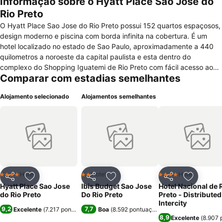
Informação sobre o Hyatt Place Sao Jose do
Rio Preto
O Hyatt Place Sao Jose do Rio Preto possui 152 quartos espaçosos,
design moderno e piscina com borda infinita na cobertura. É um
hotel localizado no estado de Sao Paulo, aproximadamente a 440
quilometros a noroeste da capital paulista e esta dentro do
complexo do Shopping Iguatemi de Rio Preto com fácil acesso aos
Comparar com estadias semelhantes
principais hospitais da cidade, clinicas, centro, distritos comerciais e
industriais. Localizado a 40 minutos de Olimpia e a 60 minutos de
Alojamento selecionado
Alojamentos semelhantes
Barretos.
Hotel
Hotel
Hotel
4 Estrelas
2 Estrelas
4 Estrelas
Partilhar
Adicionar aos favoritos
Partilhar
Adicionar aos favoritos
Partilhar
Adicionar
Hyatt Place Sao Jose
Ibis Budget Sao Jose
Hotel Nacional de 
do Rio Preto
Do Rio Preto
Preto - Distributed
Intercity
9,2
7,7
Excelente
(
7.217 pontuações
)
Boa
(
8.592 pontuações
)
8,9
Excelente
(
8.907 