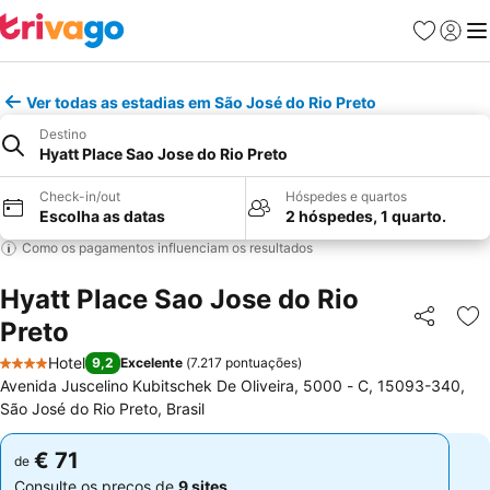
Favoritos
Iniciar
Me
Ver todas as estadias em São José do Rio Preto
Destino
Hyatt Place Sao Jose do Rio Preto
Check-in/out
Hóspedes e quartos
Escolha as datas
2 hóspedes, 1 quarto.
Como os pagamentos influenciam os resultados
Hyatt Place Sao Jose do Rio
Preto
Partilhar
Ad
Hotel
9,2
Excelente
(
7.217 pontuações
)
4 Estrelas
Avenida Juscelino Kubitschek De Oliveira, 5000 - C, 15093-340,
São José do Rio Preto, Brasil
€ 71
€ 71
de
de
Consulte os preços de
9 sites
Consulte os preços de
9 sites