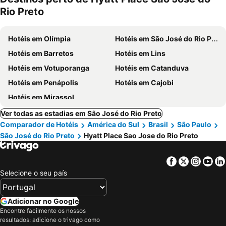
ment
Rio Preto
Hotéis em Olímpia
Hotéis em São José do Rio Preto
Hotéis em Barretos
Hotéis em Lins
Hotéis em Votuporanga
Hotéis em Catanduva
Hotéis em Penápolis
Hotéis em Cajobi
Hotéis em Mirassol
Ver todas as estadias em São José do Rio Preto
Comparador de Hotéis
América do Sul
Brasil
São Paulo
São José do Rio Preto
Hyatt Place Sao Jose do Rio Preto
Facebook
Twitter
Insta
Yo
Selecione o seu país
Adicionar no Google
Encontre facilmente os nossos
resultados: adicione o trivago como