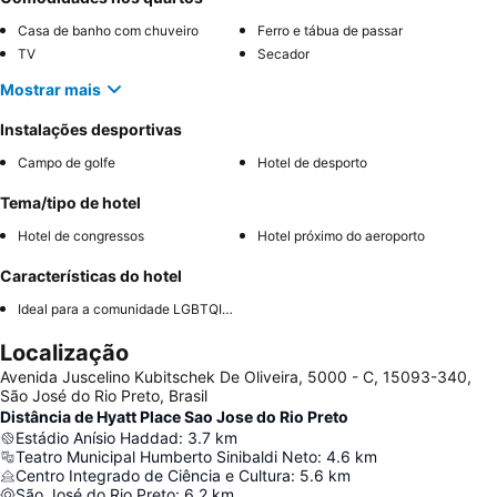
Casa de banho com chuveiro
Ferro e tábua de passar
TV
Secador
Mostrar mais
Instalações desportivas
Campo de golfe
Hotel de desporto
Tema/tipo de hotel
Hotel de congressos
Hotel próximo do aeroporto
Características do hotel
Ideal para a comunidade LGBTQIA+
Localização
Avenida Juscelino Kubitschek De Oliveira, 5000 - C, 15093-340,
São José do Rio Preto, Brasil
Distância de Hyatt Place Sao Jose do Rio Preto
Estádio Anísio Haddad
:
3.7
km
Teatro Municipal Humberto Sinibaldi Neto
:
4.6
km
Centro Integrado de Ciência e Cultura
:
5.6
km
São José do Rio Preto
:
6.2
km