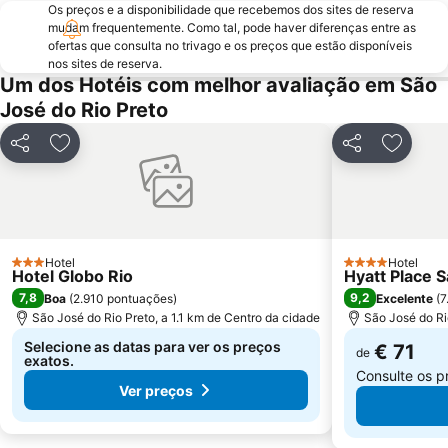
Os preços e a disponibilidade que recebemos dos sites de reserva
mudam frequentemente. Como tal, pode haver diferenças entre as
ofertas que consulta no trivago e os preços que estão disponíveis
nos sites de reserva.
Um dos Hotéis com melhor avaliação em São
José do Rio Preto
Partilhar
Adicionar aos favoritos
Partilhar
Adicion
Hotel
Hotel
3 Estrelas
4 Estrelas
Hotel Globo Rio
Hyatt Place S
7,8
9,2
Boa
(
2.910 pontuações
)
Excelente
(
7
São José do Rio Preto, a 1.1 km de Centro da cidade
São José do Ri
Selecione as datas para ver os preços
€ 71
de
exatos.
Consulte os 
Ver preços