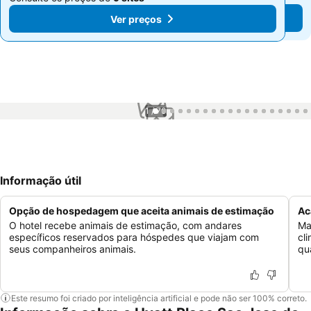
Ver preços
Ver preços
1 / 70
Informação útil
Opção de hospedagem que aceita animais de estimação
Ac
O hotel recebe animais de estimação, com andares
Ma
específicos reservados para hóspedes que viajam com
cl
seus companheiros animais.
qu
Este resumo foi criado por inteligência artificial e pode não ser 100% correto.