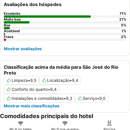
tranquila, considere pedir um quarto longe das principais vias.
Avaliações dos hóspedes
Excelente
71
%
Muito boa
21
%
Boa
5
%
Aceitável
1
%
Fraca
2
%
Mostrar avaliações
Classificação acima da média para São José do Rio
Preto
Limpeza
•
9,5
Localização
•
9,4
Conforto do quarto
•
9,4
Instalações e comodidades
•
9,3
Serviço
•
9,0
Mostrar mais classificações
Comodidades principais do hotel
Wi-fi no lobby
Wi-fi nos quartos
Piscina