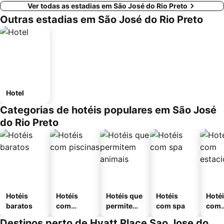
Ver todas as estadias em São José do Rio Preto
Outras estadias em São José do Rio Preto
Hotel
Categorias de hotéis populares em São José
do Rio Preto
Hotéis
Hotéis
Hotéis que
Hotéis
Hoté
baratos
com
permitem
com spa
com
piscinas
animais
esta
Destinos perto de Hyatt Place Sao Jose do