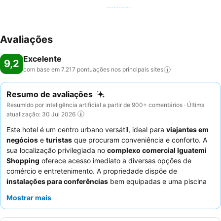
Avaliações
Excelente
9,2
com base em 7.217 pontuações nos principais
sites
Resumo de avaliações
Resumido por inteligência artificial a partir de 900+ comentários · Última
atualização: 30 Jul 2026
Este hotel é um centro urbano versátil, ideal para
viajantes em
negócios
e
turistas
que procuram conveniência e conforto. A
sua localização privilegiada no
complexo comercial Iguatemi
Shopping
oferece acesso imediato a diversas opções de
comércio e entretenimento. A propriedade dispõe de
instalações para conferências
bem equipadas e uma piscina
aquecida, para trabalho e lazer. Os hóspedes elogiam
Mostrar mais
consistentemente os funcionários atenciosos e o espetacular e
variado buffet de pequeno-almoço. Para uma experiência mais