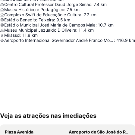
Centro Cultural Professor Daud Jorge Simão
:
7.4
km
Museu Histórico e Pedagógico
:
7.5
km
Complexo Swift de Educação e Cultura
:
7.7
km
Estádio Benedito Teixeira
:
9.5
km
Estádio Municipal José Maria de Campos Maia
:
10.7
km
Museu Municipal Jezualdo D'Oliveira
:
11.4
km
Mirassol
:
11.8
km
Aeroporto Internacional Governador André Franco Montoro
:
416.9
km
Veja as atrações nas imediações
Ampliar mapa
Plaza Avenida
Aeroporto de São José do Rio Preto