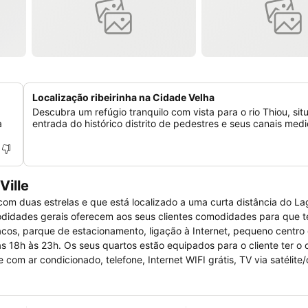
Localização ribeirinha na Cidade Velha
Descubra um refúgio tranquilo com vista para o rio Thiou, sit
a
entrada do histórico distrito de pedestres e seus canais medi
Ville
o com duas estrelas e que está localizado a uma curta distância do L
odidades gerais oferecem aos seus clientes comodidades para que
cos, parque de estacionamento, ligação à Internet, pequeno centro
as 18h às 23h. Os seus quartos estão equipados para o cliente ter o 
e com ar condicionado, telefone, Internet WIFI grátis, TV via satélite
ador de cabelo (a pedido na recepção) e banheira para relaxar nu