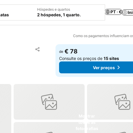
Hóspedes e quartos
PT · €
In
datas
2 hóspedes, 1 quarto.
Como os pagamentos influenciam os
Adicionar aos favoritos
€ 78
de
Partilhar
Consulte os preços de
15 sites
Ver preços