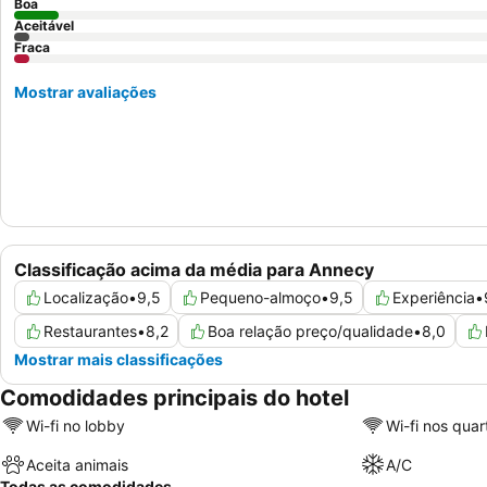
Boa
Aceitável
Fraca
Mostrar avaliações
Classificação acima da média para Annecy
Localização
•
9,5
Pequeno-almoço
•
9,5
Experiência
•
Restaurantes
•
8,2
Boa relação preço/qualidade
•
8,0
Mostrar mais classificações
Comodidades principais do hotel
Wi-fi no lobby
Wi-fi nos quar
Aceita animais
A/C
Todas as comodidades