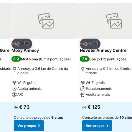
itos
Adicionar aos favoritos
Adicionar aos fav
Hotel
Hotel
3 Estrelas
4 Estrelas
Partilhar
Partilhar
 Gare
Moxy Annecy
Novotel Annecy Centre
8,3
7,8
s
)
Muito boa
(
8.710 pontuações
)
Boa
(
5.112 pontuações
)
 cidade
Annecy, a 0.6 km de Centro da
Annecy, a 0.2 km de Centro
cidade
cidade
Wi-Fi grátis
Wi-Fi grátis
Aceita animais
Estacionamento
A/C
Aceita animais
€ 73
€ 125
de
de
Consulte os preços de
9 sites
Consulte os preços de
10 site
Ver preços
Ver preços