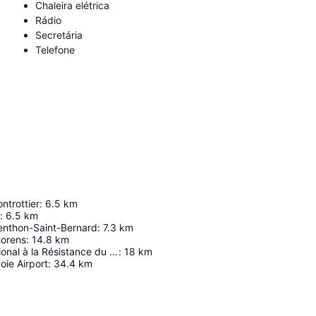
Chaleira elétrica
Rádio
Secretária
Telefone
ntrottier
:
6.5
km
:
6.5
km
nthon-Saint-Bernard
:
7.3
km
horens
:
14.8
km
Monument national à la Résistance du plateau des Glières
:
18
km
ie Airport
:
34.4
km