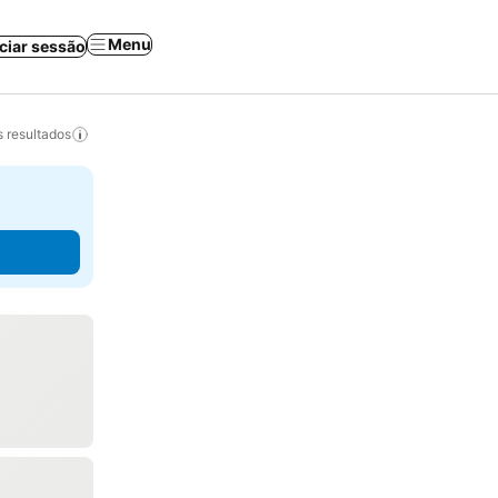
Menu
iciar sessão
 resultados