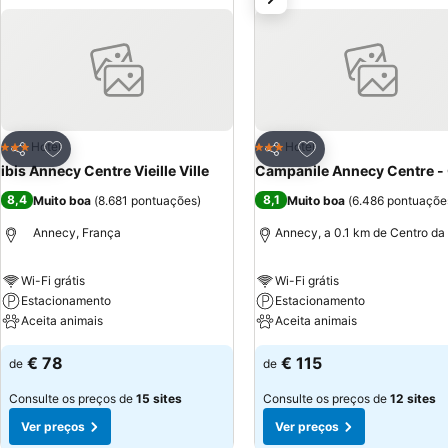
Adicionar aos favoritos
Adicionar aos favor
Hotel
Hotel
3 Estrelas
3 Estrelas
Partilhar
Partilhar
ibis Annecy Centre Vieille Ville
Campanile Annecy Centre -
8,4
8,1
Muito boa
(
8.681 pontuações
)
Muito boa
(
6.486 pontuaçõe
Annecy, França
Annecy, a 0.1 km de Centro da
Wi-Fi grátis
Wi-Fi grátis
Estacionamento
Estacionamento
Aceita animais
Aceita animais
€ 78
€ 115
de
de
Consulte os preços de
15 sites
Consulte os preços de
12 sites
Ver preços
Ver preços