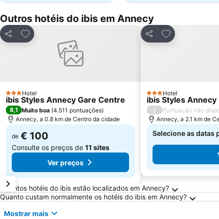
Outros hotéis do ibis em Annecy
Adicionar aos favoritos
Adicionar aos f
Partilhar
Partilhar
Hotel
Hotel
3 Estrelas
3 Estrelas
ibis Styles Annecy Gare Centre
ibis Styles Annec
8,1
/
Muito boa
(
4.511 pontuações
)
Pontuação não dispo
Annecy, a 0.8 km de Centro da cidade
Annecy, a 2.1 km de C
Selecione as datas 
€ 100
de
Consulte os preços de
11 sites
Ver preços
Perguntas Frequentes sobre Annecy
Quantos hotéis do ibis estão localizados em Annecy?
Quanto custam normalmente os hotéis do ibis em Annecy?
Mostrar mais