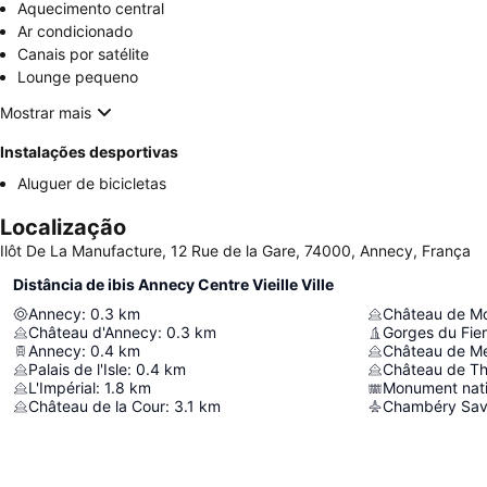
Aquecimento central
Ar condicionado
Canais por satélite
Lounge pequeno
Mostrar mais
Instalações desportivas
Aluguer de bicicletas
Localização
Ilôt De La Manufacture, 12 Rue de la Gare, 74000, Annecy, França
Distância de ibis Annecy Centre Vieille Ville
Annecy
:
0.3
km
Château de Mo
Château d'Annecy
:
0.3
km
Gorges du Fier
Annecy
:
0.4
km
Château de Me
Palais de l'Isle
:
0.4
km
Château de T
L'Impérial
:
1.8
km
Château de la Cour
:
3.1
km
Chambéry Savo