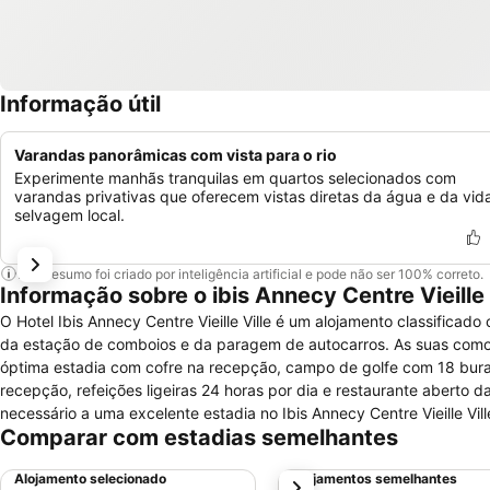
Informação útil
Varandas panorâmicas com vista para o rio
Experimente manhãs tranquilas em quartos selecionados com
varandas privativas que oferecem vistas diretas da água e da vid
selvagem local.
Este resumo foi criado por inteligência artificial e pode não ser 100% correto.
Informação sobre o ibis Annecy Centre Vieille 
O Hotel Ibis Annecy Centre Vieille Ville é um alojamento classificad
da estação de comboios e da paragem de autocarros. As suas com
óptima estadia com cofre na recepção, campo de golfe com 18 bura
recepção, refeições ligeiras 24 horas por dia e restaurante aberto d
necessário a uma excelente estadia no Ibis Annecy Centre Vieille Vill
Comparar com estadias semelhantes
serviço automático de despertador, casa de banho privada com sec
quente. Este é um hotel simples e funcional.
Alojamento selecionado
Alojamentos semelhantes
próximo