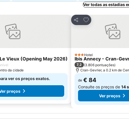
Ver todas as estadias 
avoritos
Adicionar aos favori
Partilhar
Hotel
3 Estrelas
y Le Vieux (Opening May 2026)
Ibis Annecy - Cran-Gevr
7,2
nível
(
3.806 pontuações
)
entro da cidade
Cran-Gevrier, a 0.2 km de Cen
para ver os preços exatos.
€ 84
de
Consulte os preços de
14 s
Ver preços
Ver preços