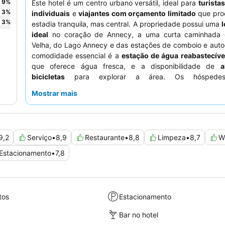
9
%
Este hotel é um centro urbano versátil, ideal para
turista
3
%
individuais
e
viajantes com orçamento limitado
que pro
3
%
estadia tranquila, mas central. A propriedade possui uma
ideal
no coração de Annecy, a uma curta caminhada 
Velha, do Lago Annecy e das estações de comboio e auto
comodidade essencial é a
estação de água reabastecíve
que oferece água fresca, e a disponibilidade de
a
bicicletas
para explorar a área. Os hóspedes
consistentemente o
staff e o serviço
atenciosos e excec
Mostrar mais
prestáveis, e o
buffet de pequeno-almoço
recebe muit
pela sua vasta variedade de produtos locais e frutas fr
uma experiência mais tranquila, os hóspedes devem so
quarto virado para o jardim.
9,2
Serviço
•
8,9
Restaurante
•
8,8
Limpeza
•
8,7
Wi
Estacionamento
•
7,8
tos
Estacionamento
Bar no hotel