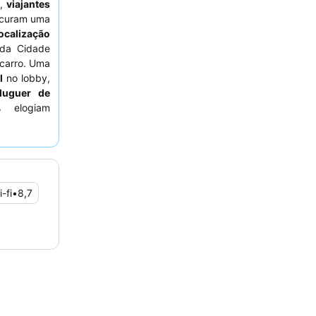
s
,
viajantes
curam uma
localização
da Cidade
carro. Uma
l
no lobby,
luguer de
 elogiam
ionalmente
os elogios
escas. Para
licitar um
-fi
•
8,7