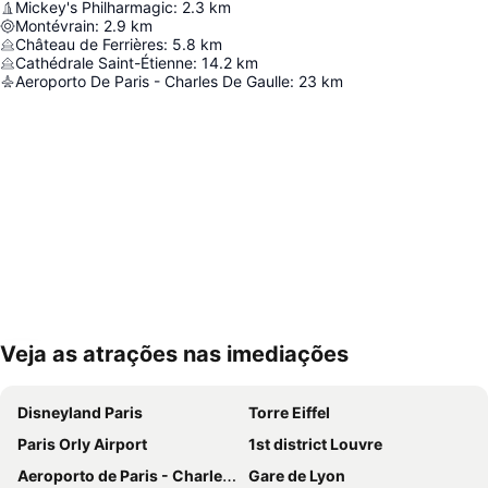
Mickey's Philharmagic
:
2.3
km
Montévrain
:
2.9
km
Château de Ferrières
:
5.8
km
Cathédrale Saint-Étienne
:
14.2
km
Aeroporto De Paris - Charles De Gaulle
:
23
km
Veja as atrações nas imediações
Ampliar mapa
Disneyland Paris
Torre Eiffel
Paris Orly Airport
1st district Louvre
Aeroporto de Paris - Charles de Gaulle
Gare de Lyon