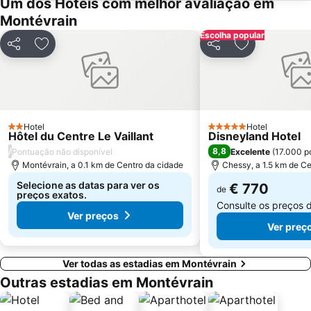
Um dos Hotéis com melhor avaliação em
Les Halles
Nation Metro Station
Montévrain
Galerias Lafayette Paris Haussmann
Jardim de Luxemburgo
Escolha popular
St-Germain-des-Prés
10th district Entrepôt
Partilhar
Adicionar aos favoritos
Partilhar
Adicionar aos
16th district Passy
Châtelet Metro Station
Gare de Lyon Metro Station
Montparnasse Train station
12th district Reuilly
Parc des Princes
Moulin Rouge
Gare de Neuilly - Porte Maillot Metro Station
Hotel
Hotel
2 Estrelas
5 Estrelas
Hôtel du Centre Le Vaillant
Disneyland Hotel
/
8,8
Pontuação não disponível
Excelente
(
17.000 p
Montévrain, a 0.1 km de Centro da cidade
Chessy, a 1.5 km de Ce
Selecione as datas para ver os
€ 770
de
preços exatos.
Consulte os preços 
Ver preços
Ver preç
Ver todas as estadias em Montévrain
Outras estadias em Montévrain