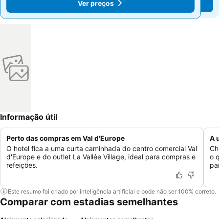
Ver preços
Ver preços
Informação útil
Perto das compras em Val d'Europe
A 
O hotel fica a uma curta caminhada do centro comercial Val
Ch
d'Europe e do outlet La Vallée Village, ideal para compras e
o 
refeições.
pa
Este resumo foi criado por inteligência artificial e pode não ser 100% correto.
Comparar com estadias semelhantes