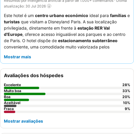
Resumido por inteligência artificial a partir de 1.000+ comentários · Última
atualização: 30 Jul 2026
Este hotel é um
centro urbano económico
ideal para
famílias
e
turistas
que visitam a Disneyland Paris. A sua localização
privilegiada, diretamente em frente à
estação RER Val
d'Europe
, oferece acesso inigualável aos parques e ao centro
de Paris. O hotel dispõe de
estacionamento subterrâneo
conveniente, uma comodidade muito valorizada pelos
hóspedes. Os funcionários recebem elogios constantes pelo seu
Mostrar mais
serviço acolhedor e prestável, que complementa o buffet de
pequeno-almoço variado e abundante. Para uma experiência
mais tranquila, os hóspedes recomendam pedir um quarto
Avaliações dos hóspedes
virado para o jardim.
Excelente
28
%
Muito boa
33
%
Boa
20
%
Aceitável
10
%
Fraca
9
%
Mostrar avaliações