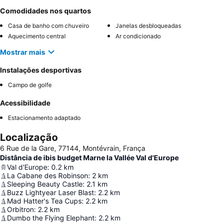
Comodidades nos quartos
Casa de banho com chuveiro
Janelas desbloqueadas
Aquecimento central
Ar condicionado
Mostrar mais
Instalações desportivas
Campo de golfe
Acessibilidade
Estacionamento adaptado
Localização
6 Rue de la Gare, 77144, Montévrain, França
Distância de ibis budget Marne la Vallée Val d'Europe
Val d'Europe
:
0.2
km
La Cabane des Robinson
:
2
km
Sleeping Beauty Castle
:
2.1
km
Buzz Lightyear Laser Blast
:
2.2
km
Mad Hatter's Tea Cups
:
2.2
km
Orbitron
:
2.2
km
Dumbo the Flying Elephant
:
2.2
km