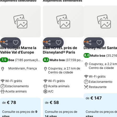
Alojamento selecionado
Alojamentos semelhantes
Hotel
Hotel
Hotel
2 Estrelas
2 Estrelas
2 Estrelas
Partilhar
Adicionar aos favoritos
Partilhar
Adicionar aos favoritos
Partilhar
Adicionar
ibis budget Marne la
B&B HOTEL près de
Disney Hotel Santa
Vallée Val d'Europe
Disneyland® Paris
8,0
Muito boa
(
35.216
7,5
8,1
Boa
(
7.185 pontuações
)
Muito boa
(
37.159 pontuações
)
Coupvray, a 2.2 km
Centro da cidade
Montévrain, França
Coupvray, a 2.1 km de
Centro da cidade
Wi-Fi grátis
Wi-Fi grátis
Wi-Fi grátis
Estacionamento
Estacionamento
Aceita animais
Restaurante
Aceita animais
A/C
€ 147
de
€ 78
€ 58
de
de
Consulte os preços de
9
Consulte os preços de
Consulte os preços 
sites
14 sites
sites