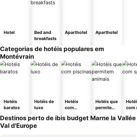
Hotel
Bed and
Aparthotel
Aparthotel
breakfasts
Categorias de hotéis populares em
Montévrain
Hotéis
Hotéis de
Hotéis
Hotéis que
Hoté
baratos
luxo
com
permitem
com 
piscinas
animais
Destinos perto de ibis budget Marne la Vallée
Val d'Europe