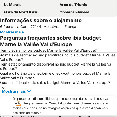
Le Marais
Arco do Triunfo
Gare du Nord Paris
Champs Elysées
Informações sobre o alojamento
58 tour eiffel
Quartier Latin
6 Rue de la Gare, 77144, Montévrain, França
8th district Élysée
9th district Opéra
Mostrar mais
Museu do Louvre
6th district Luxembourg
Perguntas frequentes sobre ibis budget
Paris Expo Porte de Versailles
5th district Panthéon
Marne la Vallée Val d'Europe
Stade de France
Montparnasse
Tem piscina no ibis budget Marne la Vallée Val d'Europe?
Animais de estimação são permitidos no ibis budget Marne la Vallée
7th district Palais Bourbon
15th district Vaugirard
Val d'Europe?
Tem estacionamento disponível no ibis budget Marne la Vallée Val
Disney Village
3rd district Temple
d'Europe?
Bercy
14th district Observatoire
Qual é o horário de check-in e check-out no ibis budget Marne la
Vallée Val d'Europe?
4th district Hôtel-de-Ville
Colina de Montmartre
Onde está localizado o ibis budget Marne la Vallée Val d'Europe?
18th district la Butte-Montmartre
11th district Popincourt
Mostrar mais
Notre-Dame Cathedral
Centre commercial International Val d'Europe
Os preços e a disponibilidade que recebemos dos sites de reserva
2nd district la Bourse
Palais des Congrès de Paris
mudam frequentemente. Como tal, pode haver diferenças entre as
ofertas que consulta no trivago e os preços que estão disponíveis
Palais Garnier Opera National de Paris
La Défense
nos sites de reserva.