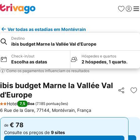
Favoritos
Iniciar
Me
Ver todas as estadias em Montévrain
Destino
ibis budget Marne la Vallée Val d'Europe
Check-in/out
Hóspedes e quartos
Escolha as datas
2 hóspedes, 1 quarto.
Como os pagamentos influenciam os resultados
ibis budget Marne la Vallée Val
d'Europe
Partilhar
Ad
Hotel
7,5
Boa
(
7.185 pontuações
)
2 Estrelas
6 Rue de la Gare, 77144, Montévrain, França
€ 78
€ 78
de
de
Consulte os preços de
9 sites
Consulte os preços de
9 sites