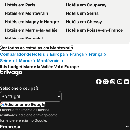
Hotéis em Paris
Hotéis em Coupvray
Hotéis em Montévrain
Hotéis em Serris
Hotéis em Magny le Hongre
Hotéis em Chessy
Hotéis em Marne-la-Vallée
Hotéis em Roissy-en-France
Hotéis em Bagnolet
Ver todas as estadias em Montévrain
Comparador de Hotéis
Europa
França
França
Seine-et-Marne
Montévrain
ibis budget Marne la Vallée Val d'Europe
Facebook
Twitter
Insta
Yo
Selecione o seu país
Adicionar no Google
Encontre facilmente os nossos
resultados: adicione o trivago como
fonte preferencial no Google.
Empresa