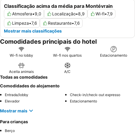
Classificação acima da média para Montévrain
Atmosfera
•
9,0
Localização
•
8,9
Wi-fi
•
7,9
Limpeza
•
7,6
Restaurante
•
7,6
Mostrar mais classificações
Comodidades principais do hotel
Wi-fi no lobby
Wi-fi nos quartos
Estacionamento
Aceita animais
A/C
Todas as comodidades
Comodidades do alojamento
Entrada/lobby
Check-in/check-out expresso
Elevador
Estacionamento
Mostrar mais
Para crianças
Berço