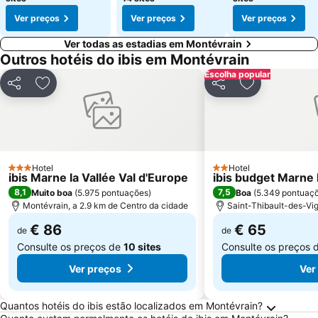
Ver preços
Ver preços
Ver preços
Ver todas as estadias em Montévrain
Outros hotéis do ibis em Montévrain
Escolha popular
Partilhar
Adicionar aos favoritos
Partilhar
Adicionar aos
Hotel
Hotel
3 Estrelas
2 Estrelas
ibis Marne la Vallée Val d'Europe
ibis budget Marne 
8,1
7,5
Muito boa
(
5.975 pontuações
)
Boa
(
5.349 pontuaç
Montévrain, a 2.9 km de Centro da cidade
Saint-Thibault-des-Vig
€ 86
€ 65
de
de
Consulte os preços de
10 sites
Consulte os preços 
Ver preços
Ver
Perguntas Frequentes sobre Montévrain
Quantos hotéis do ibis estão localizados em Montévrain?